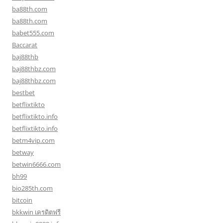
ba88th.com
ba88th.com
babet555.com
Baccarat
baj88thb
baj88thbz.com
baj88thbz.com
bestbet
betflixtikto
betflixtikto.info
betflixtikto.info
betm4vip.com
betway
betwin6666.com
bh99
bio285th.com
bitcoin
bkkwin เครดิตฟรี