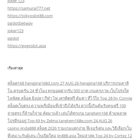
joker 123
https://samurai777.net
https://tokyoslot88.com
pgslotbetway
joker123
pgslot
https://gogoslot.asia
เรื่องล่าสุด
สล็อต168 hengjing168d.com 27 AUG 26 hengjing168 บริการเกมคาสิ
โน ครบครัน 24 ชั่วโมง ทุกยอดฝากรับ 500 บาท เกมคุรภาพ เว็บโปร่งใส
ไลฟ์สด สล็อต ยิงปลา กีฬา ไพ่ เครดิตฟรี คุ้มค่า ที่ไว้ใจ Top 28 by Connie
สล็อตเว็บตรง ความพรีเมียมที่เข้าถึงได้จริง ฝากนี้เกินคุ้มรับทุนฟรี 100
จ่ายตรง กี่ล้านก็จ่าย คัดมาแล้ว เล่นได้ทุกเกม tangtem168 ห้ามพลาด
โปรดีรออยู่ Top 69 by Zelma tangtem168e.com 24 AUG 26
casino jinda888 สล็อต 2026 รวมเกมแตกง่าย ฟีเจอร์เด่น และวิธีเลือกเว็บ
ที่เหมาะกับผู้เล่น เว็บเปิดใหม่ Jin888.asia ใหม่ล่าสุด Top 24 by Cortez 12