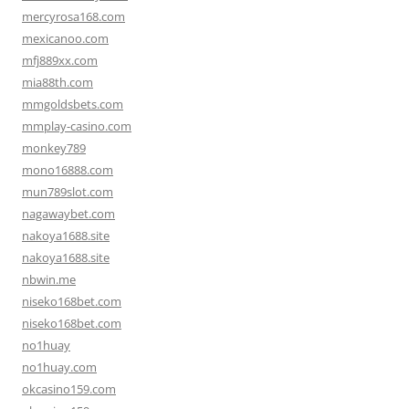
mercyrosa168.com
mexicanoo.com
mfj889xx.com
mia88th.com
mmgoldsbets.com
mmplay-casino.com
monkey789
mono16888.com
mun789slot.com
nagawaybet.com
nakoya1688.site
nakoya1688.site
nbwin.me
niseko168bet.com
niseko168bet.com
no1huay
no1huay.com
okcasino159.com