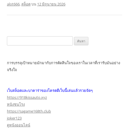
alot666
,
สล็อต
บน
12 มิถุนายน 2026
ค้นหา
สำหรับ:
การบรรลุเป้าหมายมักมากับการตัดสินใจของเราในเวลาที่เรารับมันอย่าง
จริงใจ
เว็บสล็อตและบาคาร่าของโครตดีเว็บนี้เล่นแล้วรวยจัดๆ
https://918kissauto.xyz
หนังชนโรง
https://sagame168th.club
joker123
ดูหนังออนไลน์