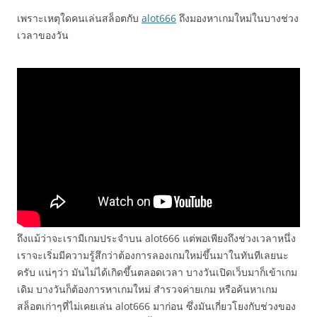
เพราะเหตุใดคนเล่นสล็อตกับ
alot666
ถึงมองหาเกมใหม่ในบางช่วง
เวลาของวัน
ถึงแม้ว่าจะเรามีเกมประจำบน alot666 แต่พอเพียงถึงช่วงเวลาหนึ่ง
เราจะเริ่มมีความรู้สึกว่าต้องการลองเกมใหม่ขึ้นมาในทันทีเลยนะ
ครับ แน่ๆว่า มันไม่ได้เกิดขึ้นตลอดเวลา บางวันเปิดเว็บมาก็เข้าเกม
เดิม บางวันก็ต้องการหาเกมใหม่ สำรวจค่ายเกม หรือค้นหาเกม
สล็อตเก่าๆที่ไม่เคยเล่น alot666 มาก่อน ซึ่งมันเกี่ยวโยงกับช่วงของ