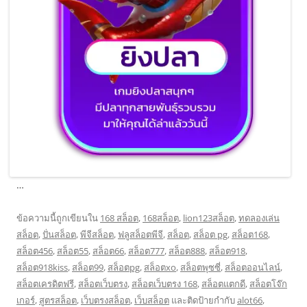
…
ข้อความนี้ถูกเขียนใน
168 สล็อต
,
168สล็อต
,
lion123สล็อต
,
ทดลองเล่น
สล็อต
,
ปั่นสล็อต
,
พีจีสล็อต
,
ฟลูสล็อตพีจี
,
สล็อต
,
สล็อต pg
,
สล็อต168
,
สล็อต456
,
สล็อต55
,
สล็อต66
,
สล็อต777
,
สล็อต888
,
สล็อต918
,
สล็อต918kiss
,
สล็อต99
,
สล็อตpg
,
สล็อตxo
,
สล็อตพุซซี่
,
สล็อตออนไลน์
,
สล็อตเครดิตฟรี
,
สล็อตเว็บตรง
,
สล็อตเว็บตรง 168
,
สล็อตแตกดี
,
สล็อตโจ๊ก
เกอร์
,
สูตรสล็อต
,
เว็บตรงสล็อต
,
เว็บสล็อต
และติดป้ายกำกับ
alot66
,