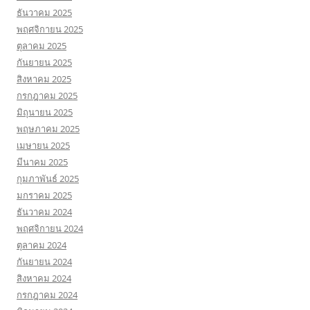
ธันวาคม 2025
พฤศจิกายน 2025
ตุลาคม 2025
กันยายน 2025
สิงหาคม 2025
กรกฎาคม 2025
มิถุนายน 2025
พฤษภาคม 2025
เมษายน 2025
มีนาคม 2025
กุมภาพันธ์ 2025
มกราคม 2025
ธันวาคม 2024
พฤศจิกายน 2024
ตุลาคม 2024
กันยายน 2024
สิงหาคม 2024
กรกฎาคม 2024