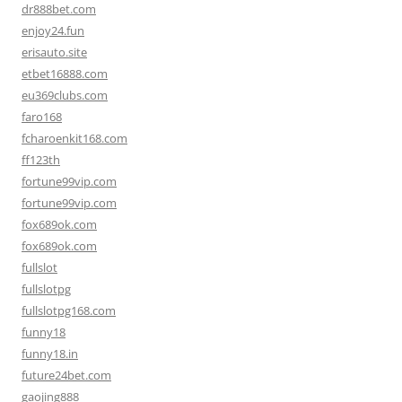
dr888bet.com
enjoy24.fun
erisauto.site
etbet16888.com
eu369clubs.com
faro168
fcharoenkit168.com
ff123th
fortune99vip.com
fortune99vip.com
fox689ok.com
fox689ok.com
fullslot
fullslotpg
fullslotpg168.com
funny18
funny18.in
future24bet.com
gaojing888