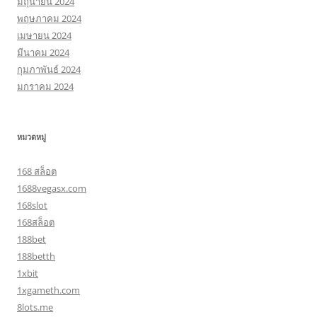
มิถุนายน 2024
พฤษภาคม 2024
เมษายน 2024
มีนาคม 2024
กุมภาพันธ์ 2024
มกราคม 2024
หมวดหมู่
168 สล็อต
1688vegasx.com
168slot
168สล็อต
188bet
188betth
1xbit
1xgameth.com
8lots.me