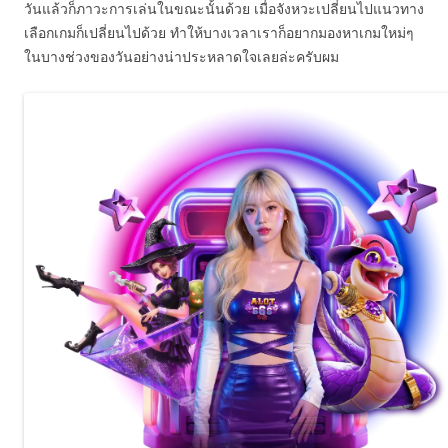
วันแล้วก็ภาวะการเล่นในขณะนั้นด้วย เมื่อจังหวะเปลี่ยนไปแนวทาง
เลือกเกมก็เปลี่ยนไปด้วย ทำให้บางเวลาเราก็อยากมองหาเกมใหม่ๆ
ในบางช่วงของวันอย่างน่าประหลาดใจเลยล่ะครับผม