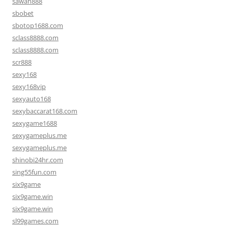
sawan888
sbobet
sbotop1688.com
sclass8888.com
sclass8888.com
scr888
sexy168
sexy168vip
sexyauto168
sexybaccarat168.com
sexygame1688
sexygameplus.me
sexygameplus.me
shinobi24hr.com
sing55fun.com
six9game
six9game.win
six9game.win
sl99games.com