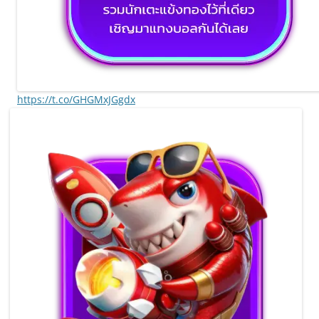
https://t.co/GHGMxJGgdx