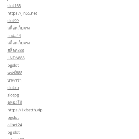
slot168
https://jin55.net
slot99
สล็อตเว็บตรง
jinda44
สล็อตเว็บตรง
สล็อต888
JINDA888
pgslot
พุซซี่888
บาคาร่า
slotxo
slotpg
ดูหนังโป๊
https://1xbetth.vip
pgslot
allbet24
pg slot