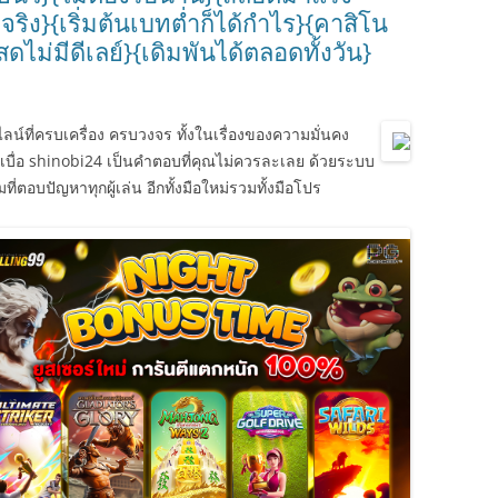
จริง}{เริ่มต้นเบทต่ำก็ได้กำไร}{คาสิโน
ไม่มีดีเลย์}{เดิมพันได้ตลอดทั้งวัน}
์ที่ครบเครื่อง ครบวงจร ทั้งในเรื่องของความมั่นคง
าเบื่อ shinobi24 เป็นคำตอบที่คุณไม่ควรละเลย ด้วยระบบ
ที่ตอบปัญหาทุกผู้เล่น อีกทั้งมือใหม่รวมทั้งมือโปร