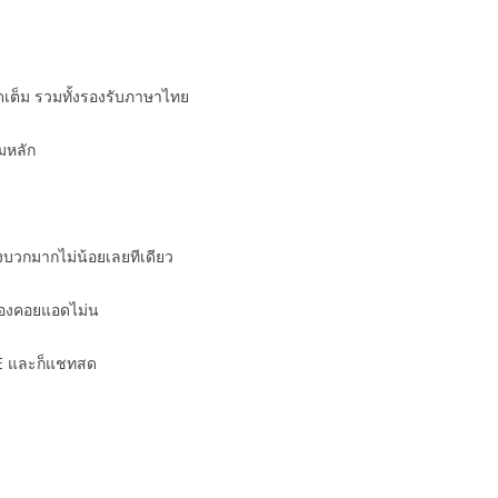
ดเต็ม รวมทั้งรองรับภาษาไทย
มหลัก
ิงบวกมากไม่น้อยเลยทีเดียว
ต้องคอยแอดไม่น
NE และก็แชทสด