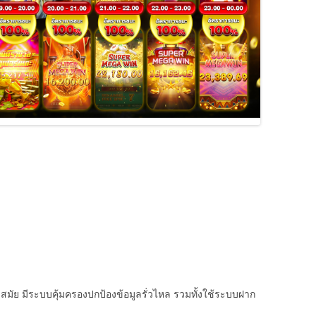
ำสมัย มีระบบคุ้มครองปกป้องข้อมูลรั่วไหล รวมทั้งใช้ระบบฝาก