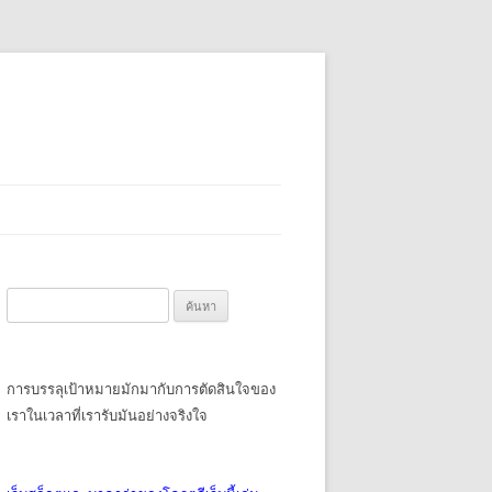
ค้นหา
สำหรับ:
การบรรลุเป้าหมายมักมากับการตัดสินใจของ
เราในเวลาที่เรารับมันอย่างจริงใจ