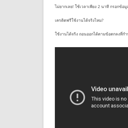
ไม่ยากเลย! ใช้เวลาเพียง 2 นาที กรอกข้อมูลน
เครดิตฟรีใช้งานได้จริงไหม?
ใช้งานได้จริง ถอนออกได้ตามข้อตกลงที่ก