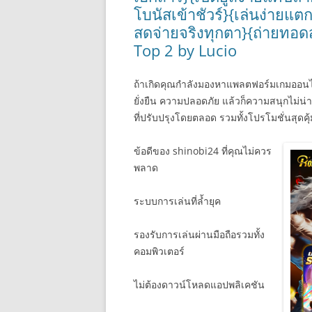
โบนัสเข้าชัวร์}{เล่นง่ายแตก
สดจ่ายจริงทุกตา}{ถ่ายทอดสด
Top 2 by Lucio
ถ้าเกิดคุณกำลังมองหาแพลตฟอร์มเกมออนไลน
ยั่งยืน ความปลอดภัย แล้วก็ความสนุกไม่น่
ที่ปรับปรุงโดยตลอด รวมทั้งโปรโมชั่นสุดคุ้ม
ข้อดีของ shinobi24 ที่คุณไม่ควร
พลาด
ระบบการเล่นที่ล้ำยุค
รองรับการเล่นผ่านมือถือรวมทั้ง
คอมพิวเตอร์
ไม่ต้องดาวน์โหลดแอปพลิเคชัน