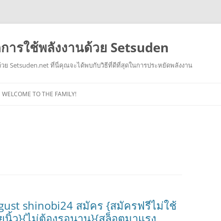
ดการใช้พลังงานด้วย Setsuden
 Setsuden.net ที่นี่คุณจะได้พบกับวิธีที่ดีที่สุดในการประหยัดพลังงาน
ข้าม
ไป
WELCOME TO THE FAMILY!
ยัง
เนื้อหา
ust shinobi24 สมัคร {สมัครฟรีไม่ใช้
ยนิ้ว}{ไม่ต้องรอนาน}{สล็อตมาแรง