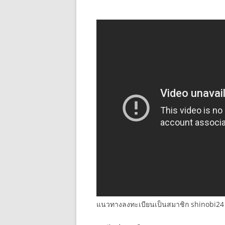
แนวทางลงทะเบียนเป็นสมาชิก shinobi24 