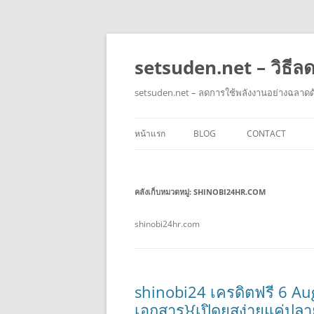
setsuden.net – วิธีล
setsuden.net – ลดการใช้พลังงานอย่างฉลาดด้วย
หน้าแรก
BLOG
CONTACT
คลังเก็บหมวดหมู่:
SHINOBI24HR.COM
shinobi24hr.com
shinobi24 เครดิตฟรี 6 Aug
เอกสาร}{เปิดยูสง่ายแค่ปลา