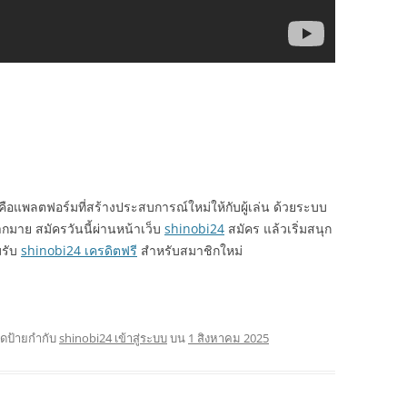
คือแพลตฟอร์มที่สร้างประสบการณ์ใหม่ให้กับผู้เล่น ด้วยระบบ
ากมาย สมัครวันนี้ผ่านหน้าเว็บ
shinobi24
สมัคร แล้วเริ่มสนุก
มรับ
shinobi24 เครดิตฟรี
สำหรับสมาชิกใหม่
ดป้ายกำกับ
shinobi24 เข้าสู่ระบบ
บน
1 สิงหาคม 2025