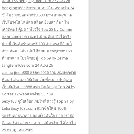
สล็อต168 hengjing168d.com 27 AUG 26
hengjing168 บริการเกมคาสิโน ครบครัน 24
ชั่วโมง ทุกยอดฝากรับ 500 บาท เกมคุรภาพ
เว็บโปร่งใส ไลฟ์สด สล็อต ยิงปลา กีฬา ไพ่
เครดิตฟรี คุ้มค่า ที่ไว้ใจ Top 28 by Connie
สล็อตเว็บตรง ความพรีเมียมที่เข้าถึงได้จริง
ฝากนี้เกินคุ้มรับทุนฟรี 100 จ่ายตรง กี่ล้านก็
จ่าย คัดมาแล้ว เล่นได้ทุกเกม tangtem168
ห้ามพลาด โปรดีรออยู่ Top 69 by Zelma
tangtem168e.com 24 AUG 26
casino jinda888 สล็อต 2026 รวมเกมแตกง่าย
ฟีเจอร์เด่น และวิธีเลือกเว็บที่เหมาะกับผู้เล่น
เว็บเปิดใหม่ Jin888.asia ใหม่ล่าสุด Top 24 by
Cortez 12 webแตกง่าย SEP 69
Sexy168 คู่มือเลือกเว็บไพ่ที่ควรรู้ Top 91 by
Lelia Sexy168c.com สมาชิกใหม่ 100%
รองรับทุกธนาคาร ถอนเร็วทันใจ บาคาร่าสด
ดีลเลอร์สาวสวย บาคาร่า สมัครง่าย ได้โปรไว
25 กรกฎาคม 2569