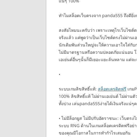
แน่ๆ 100%
ทำไมสล็อตเว็บตรงจาก panda555 ถึงดียิ่งกว
สงสัยไหมนะครับว่า เพราะเหตุไรเว็บไซต์ตรงอย
จริงแล้ว แค่พูดว่าเป็นเว็บไซต์ตรงไม่ผ่าน
นักเดิมพันส่วนใหญ่จะให้ความเอาใจใส่กับการเ
ไม่มีมาตรฐานหรือความปลอดภัยแน่นอน โดยเห
เอเย่นต์อื่นๆนั้นก็มีเยอะแยะล้นหลาม แต่
•
ระบบเกมลิขสิทธิ์แท้:
สล็อตเครดิตฟรี
เกมP
100% ลิขสิทธิ์แท้ ไม่ผ่านเอเย่นต์ ไม่ผ่า
ทั้งปวง เล่นpanda555ง่ายได้เงินจริงแน่ๆ
• ไม่มีล็อกยูส ไม่มีปรับอัตราชนะ: เว็บตร
ระบบ RNG ด้านในเกมสล็อตเครดิตฟรีอย่างเ
ของคุณมีโอกาสในการทำกำไรเสมอกัน