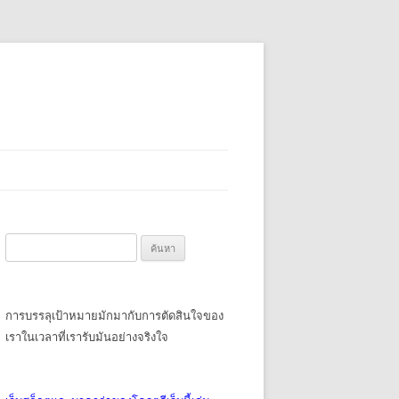
ค้นหา
สำหรับ:
การบรรลุเป้าหมายมักมากับการตัดสินใจของ
เราในเวลาที่เรารับมันอย่างจริงใจ