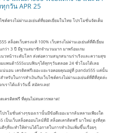
งทุกวัน APR 25
ซต์ตรงไม่ผ่านเอเย่นต์ที่ยอดเยี่ยมในไทย โปรโมชั่นจัดเต็ม
5 สล็อตเว็บตรงแท้ 100% เว็บตรงไม่ผ่านเอเย่นต์ที่ดีเยี่ยม
นานกว่า 3 ปี มีฐานสมาชิกจำนวนมาก มาพร้อมเกม
นแนวหน้าระดับโลก ส่งต่อความสนุกสนานร่าเริงและความสุข
นเกมแพนด้า555แบบฟินๆได้ทุกๆวันตลอด 24 ชั่วโมงได้เลย
็มแน่นอน เครดิตฟรีเยอะแยะรอคอยคุณอยู่ที่ panda555 แค่นั้น
หรับในการทำเงินกับเว็บไซต์ตรงไม่ผ่านเอเย่นต์ที่ดีที่สุดล่ะ
เราได้แล้ววันนี้ สมัครเลย!
อตเครดิตฟรี ที่คุณไม่สมควรพลาด!
กโปรโมชั่นต่างๆของเรานั้นมีข้อดีเยอะมากล้นหลามเพียงใด
ป็นเว็บสล็อตออนไลน์ที่มี สล็อตเครดิตฟรี มาใหม่ สูงที่สุด
ดีๆที่จะทำให้ท่านได้โอกาสในการทำเงินเพิ่มขึ้นเรื่อยๆ