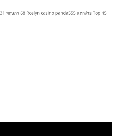
 31 พฤษภา 68 Roslyn casino panda555 แตกง่าย Top 45