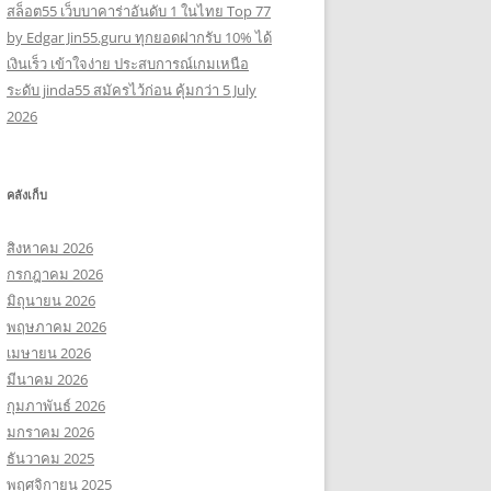
สล็อต55 เว็บบาคาร่าอันดับ 1 ในไทย Top 77
by Edgar Jin55.guru ทุกยอดฝากรับ 10% ได้
เงินเร็ว เข้าใจง่าย ประสบการณ์เกมเหนือ
ระดับ jinda55 สมัครไว้ก่อน คุ้มกว่า 5 July
2026
คลังเก็บ
สิงหาคม 2026
กรกฎาคม 2026
มิถุนายน 2026
พฤษภาคม 2026
เมษายน 2026
มีนาคม 2026
กุมภาพันธ์ 2026
มกราคม 2026
ธันวาคม 2025
พฤศจิกายน 2025