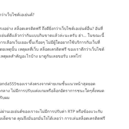
่าเว็บไซต์เอเย่นต์?
่าง สล็อตเครดิตฟรี ถึงดียิ่งกว่าเว็บไซต์เอเย่นต์อื่น? อันที่
เอเย่นต์ดีแล้วกว่ากันแบบกินขาดแล้วล่ะนะครับ ฮ่า… ในขณะนี้
ลือกเว็บเยอะขึ้นเรื่อยๆ ไม่มีผู้ใดอยากใช้บริการกับเว็บที่
ตุนั้น เหตุผลที่เว็บ สล็อตเครดิตฟรี ของเราดีกว่าเว็บไซต์
จะเหตุผลสำคัญอะไรบ้าง มาดูกันเลยขอรับ เลทโก!
anda555ของเราส่งตรงจากค่ายเกมชั้นแนวหน้าสุดยอด
นตัวกลาง ไม่มีการปรับแต่งเกมหรือล็อกอัตราการชนะใดๆทั้งหมด
ครับผม
งไม่ผ่านเอเย่นต์ของเราจะไม่มีการปรับค่า RTP หรือข้องแวะกับ
ด็ดขาด คุณจึงมั่นอกมั่นใจได้เลยว่า การเล่นสล็อตเครดิตฟรี