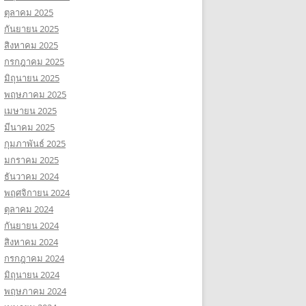
ตุลาคม 2025
กันยายน 2025
สิงหาคม 2025
กรกฎาคม 2025
มิถุนายน 2025
พฤษภาคม 2025
เมษายน 2025
มีนาคม 2025
กุมภาพันธ์ 2025
มกราคม 2025
ธันวาคม 2024
พฤศจิกายน 2024
ตุลาคม 2024
กันยายน 2024
สิงหาคม 2024
กรกฎาคม 2024
มิถุนายน 2024
พฤษภาคม 2024