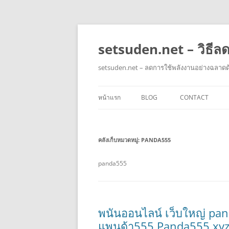
setsuden.net – วิธีล
setsuden.net – ลดการใช้พลังงานอย่างฉลาดด้วย
หน้าแรก
BLOG
CONTACT
คลังเก็บหมวดหมู่:
PANDA555
panda555
พนันออนไลน์ เว็บใหญ่ pa
แพนด้า555 Panda555.xyz