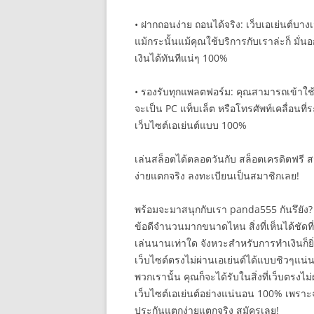
• ฝากถอนง่าย ถอนได้จริง: เว็บเอเย่นต์บาง
แม้กระนั้นแม้คุณใช้บริการกับเราล่ะก็ มั่น
เงินได้ทันทีแน่ๆ 100%
• รองรับทุกแพลตฟอร์ม: คุณสามารถเข้าใช้งา
จะเป็น PC แท็บเล็ต หรือโทรศัพท์เคลื่อนที
เว็บไซต์เอเย่นต์แบบ 100%
เล่นสล็อตได้ตลอดวันกับ สล็อตเครดิตฟรี
ง่ายแตกจริง ลงทะเบียนเป็นสมาชิกเลย!
พร้อมจะมาสนุกกับเรา panda555 กันรึยัง? 
ข้อดีจำนวนมากขนาดไหน สิ่งที่เห็นได้ชัดที
เล่นนานเท่าใด จังหวะสำหรับการทำเงินก็ยิ่ง
เว็บไซต์ตรงไม่ผ่านเอเย่นต์ได้แบบชิวๆแน่
พวกเรานั้น คุณก็จะได้รับในสิ่งที่เว็บตรงไม่
เว็บไซต์เอเย่นต์อย่างแน่นอน 100% เพราะ
ประกันแตกง่ายแตกจริง สมัครเลย!