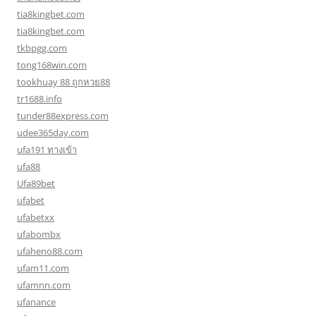
tia8kingbet.com
tia8kingbet.com
tkbpgg.com
tong168win.com
tookhuay 88 ถูกหวย88
tr1688.info
tunder88express.com
udee365day.com
ufa191 ทางเข้า
ufa88
Ufa89bet
ufabet
ufabetxx
ufabombx
ufaheno88.com
ufam11.com
ufamnn.com
ufanance