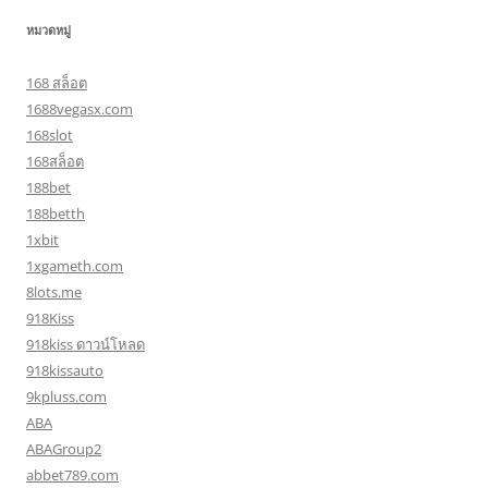
หมวดหมู่
168 สล็อต
1688vegasx.com
168slot
168สล็อต
188bet
188betth
1xbit
1xgameth.com
8lots.me
918Kiss
918kiss ดาวน์โหลด
918kissauto
9kpluss.com
ABA
ABAGroup2
abbet789.com