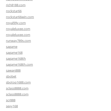
rich8188.com
rockstar66
rockstar66win.com
royal99y.com
royaleluxee.com
royaleluxee.com
runway789s.com
sagame
sagame168
sagame168th
sagame168th.com
sawan888
sbobet
sbotop1688.com
sclass8888.com
sclass8888.com
scr888
sexy168