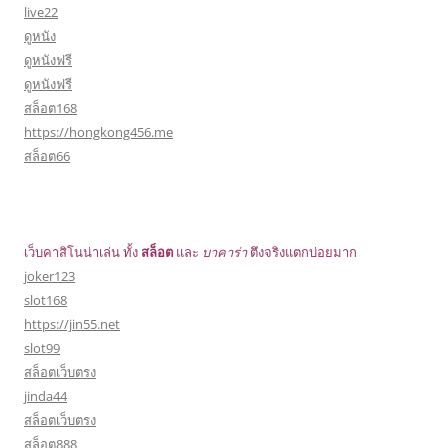
live22
ดูหนัง
ดูหนังฟรี
ดูหนังฟรี
สล็อต168
https://hongkong456.me
สล็อต66
เว็บคาสิโนน่าเล่น ทั้ง
สล็อต
และ
บาคาร่า
ตึงจริงแตกบ่อยมาก
joker123
slot168
https://jin55.net
slot99
สล็อตเว็บตรง
jinda44
สล็อตเว็บตรง
สล็อต888