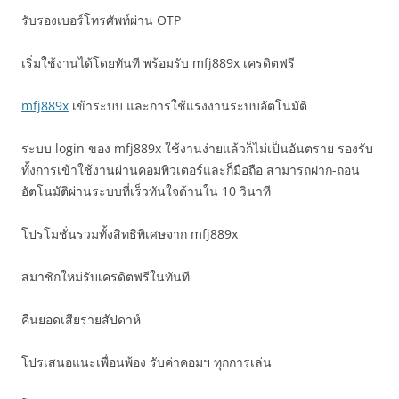
รับรองเบอร์โทรศัพท์ผ่าน OTP
เริ่มใช้งานได้โดยทันที พร้อมรับ mfj889x เครดิตฟรี
mfj889x
เข้าระบบ และการใช้แรงงานระบบอัตโนมัติ
ระบบ login ของ mfj889x ใช้งานง่ายแล้วก็ไม่เป็นอันตราย รองรับ
ทั้งการเข้าใช้งานผ่านคอมพิวเตอร์และก็มือถือ สามารถฝาก-ถอน
อัตโนมัติผ่านระบบที่เร็วทันใจด้านใน 10 วินาที
โปรโมชั่นรวมทั้งสิทธิพิเศษจาก mfj889x
สมาชิกใหม่รับเครดิตฟรีในทันที
คืนยอดเสียรายสัปดาห์
โปรเสนอแนะเพื่อนพ้อง รับค่าคอมฯ ทุกการเล่น