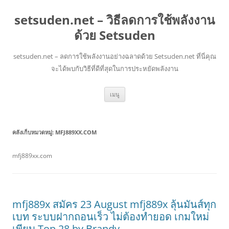
setsuden.net – วิธีลดการใช้พลังงาน
ด้วย Setsuden
setsuden.net – ลดการใช้พลังงานอย่างฉลาดด้วย Setsuden.net ที่นี่คุณ
จะได้พบกับวิธีที่ดีที่สุดในการประหยัดพลังงาน
ข้าม
เมนู
ไป
ยัง
เนื้อหา
คลังเก็บหมวดหมู่:
MFJ889XX.COM
mfj889xx.com
mfj889x สมัคร 23 August mfj889x ลุ้นมันส์ทุก
เบท ระบบฝากถอนเร็ว ไม่ต้องทำยอด เกมใหม่
เพียบ Top 28 by Brandy