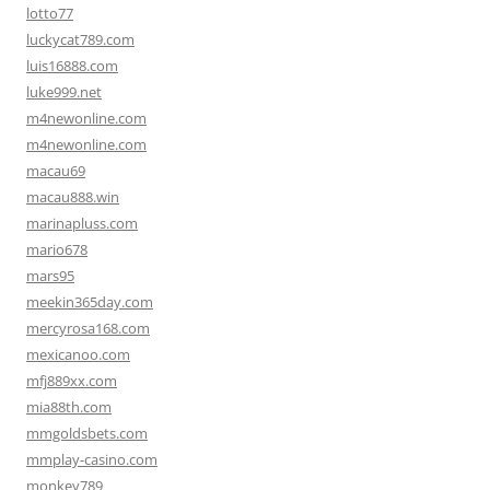
lotto77
luckycat789.com
luis16888.com
luke999.net
m4newonline.com
m4newonline.com
macau69
macau888.win
marinapluss.com
mario678
mars95
meekin365day.com
mercyrosa168.com
mexicanoo.com
mfj889xx.com
mia88th.com
mmgoldsbets.com
mmplay-casino.com
monkey789