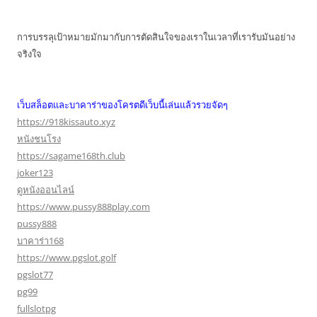
การบรรลุเป้าหมายมักมากับการตัดสินใจของเราในเวลาที่เรารับมันอย่าง
จริงใจ
เว็บสล็อตและบาคาร่าของโครตดีเว็บนี้เล่นแล้วรวยจัดๆ
https://918kissauto.xyz
หนังชนโรง
https://sagame168th.club
joker123
ดูหนังออนไลน์
https://www.pussy888play.com
pussy888
บาคาร่า168
https://www.pgslot.golf
pgslot77
pg99
fullslotpg