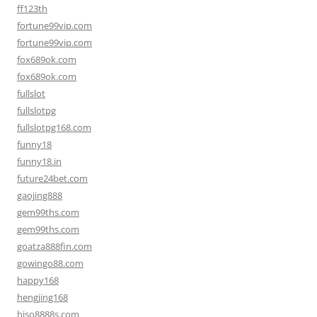
ff123th
fortune99vip.com
fortune99vip.com
fox689ok.com
fox689ok.com
fullslot
fullslotpg
fullslotpg168.com
funny18
funny18.in
future24bet.com
gaojing888
gem99ths.com
gem99ths.com
goatza888fin.com
gowingo88.com
happy168
hengjing168
hiso8888s.com