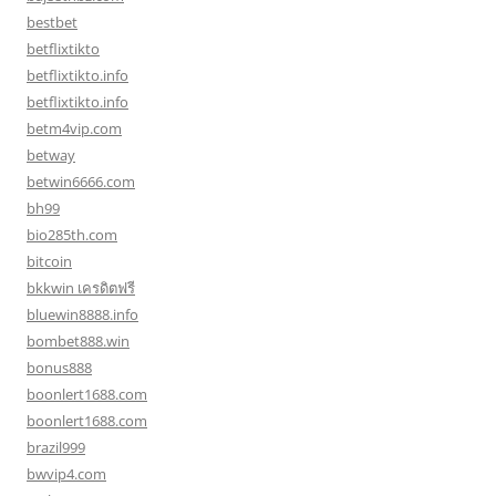
bestbet
betflixtikto
betflixtikto.info
betflixtikto.info
betm4vip.com
betway
betwin6666.com
bh99
bio285th.com
bitcoin
bkkwin เครดิตฟรี
bluewin8888.info
bombet888.win
bonus888
boonlert1688.com
boonlert1688.com
brazil999
bwvip4.com