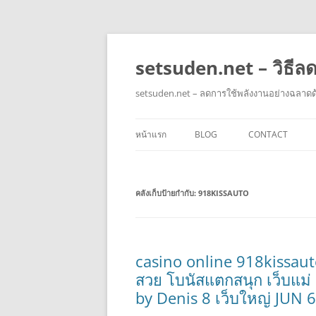
setsuden.net – วิธีล
setsuden.net – ลดการใช้พลังงานอย่างฉลาดด้วย
หน้าแรก
BLOG
CONTACT
คลังเก็บป้ายกำกับ:
918KISSAUTO
casino online 918kissau
สวย โบนัสแตกสนุก เว็บแม่
by Denis 8 เว็บใหญ่ JUN 