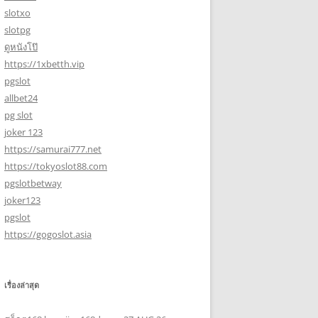
slotxo
slotpg
ดูหนังโป๊
https://1xbetth.vip
pgslot
allbet24
pg slot
joker 123
https://samurai777.net
https://tokyoslot88.com
pgslotbetway
joker123
pgslot
https://gogoslot.asia
เรื่องล่าสุด