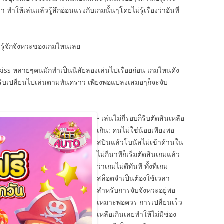
ให้เล่นแล้วรู้สึกอ่อนแรงกับเกมนั้นๆโดยไม่รู้เรื่องว่าอันที่
นรู้จักจังหวะของเกมไหนเลย
18kiss หลายๆคนมักทำเป็นนิสัยลองเล่นไปเรื่อยก่อน เกมไหนดัง
รีบเปลี่ยนไปเล่นตามทันคราว เพียงพอแปลงเสมอๆก็จะจับ
• เล่นไม่กี่รอบก็รีบตัดสินเหลือ
เกิน: คนไม่ใช่น้อยเพียงพอ
สปินแล้วโบนัสไม่เข้าด้านใน
ไม่กี่นาทีก็เริ่มตัดสินเกมแล้ว
ว่าเกมไม่ดีทันที ทั้งที่เกม
สล็อตจำเป็นต้องใช้เวลา
สำหรับการจับจังหวะอยู่พอ
เหมาะพอควร การเปลี่ยนเร็ว
เหลือเกินเลยทำให้ไม่มีช่อง