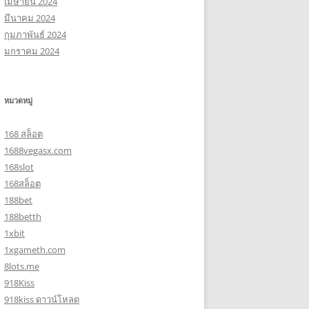
เมษายน 2024
มีนาคม 2024
กุมภาพันธ์ 2024
มกราคม 2024
หมวดหมู่
168 สล็อต
1688vegasx.com
168slot
168สล็อต
188bet
188betth
1xbit
1xgameth.com
8lots.me
918Kiss
918kiss ดาวน์โหลด