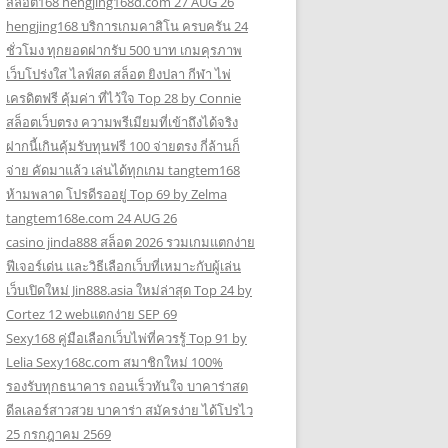
สล็อต168 hengjing168d.com 27 AUG 26
hengjing168 บริการเกมคาสิโน ครบครัน 24
ชั่วโมง ทุกยอดฝากรับ 500 บาท เกมคุรภาพ
เว็บโปร่งใส ไลฟ์สด สล็อต ยิงปลา กีฬา ไพ่
เครดิตฟรี คุ้มค่า ที่ไว้ใจ Top 28 by Connie
สล็อตเว็บตรง ความพรีเมียมที่เข้าถึงได้จริง
ฝากนี้เกินคุ้มรับทุนฟรี 100 จ่ายตรง กี่ล้านก็
จ่าย คัดมาแล้ว เล่นได้ทุกเกม tangtem168
ห้ามพลาด โปรดีรออยู่ Top 69 by Zelma
tangtem168e.com 24 AUG 26
casino jinda888 สล็อต 2026 รวมเกมแตกง่าย
ฟีเจอร์เด่น และวิธีเลือกเว็บที่เหมาะกับผู้เล่น
เว็บเปิดใหม่ Jin888.asia ใหม่ล่าสุด Top 24 by
Cortez 12 webแตกง่าย SEP 69
Sexy168 คู่มือเลือกเว็บไพ่ที่ควรรู้ Top 91 by
Lelia Sexy168c.com สมาชิกใหม่ 100%
รองรับทุกธนาคาร ถอนเร็วทันใจ บาคาร่าสด
ดีลเลอร์สาวสวย บาคาร่า สมัครง่าย ได้โปรไว
25 กรกฎาคม 2569