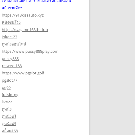
เว็บสล็อตและบาคาร่าของโครตดีเว็บนี้เล่น
แล้วรวยจัดๆ
https://918kissauto.xyz
หนังชนโรง
https://sagame168th.club
joker123
ดูหนังออนไลน์
https://www.pussy888play.com
pussy888
บาคาร่า168
https://www.pgslot.golf
pgslot77
pg99
fullslotpg
live22
ดูหนัง
ดูหนังฟรี
ดูหนังฟรี
สล็อต168