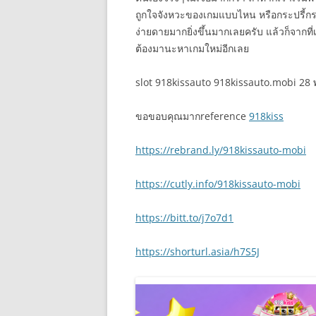
ถูกใจจังหวะของเกมแบบไหน หรือกระปรี้กร
ง่ายดายมากยิ่งขึ้นมากเลยครับ แล้วก็จากที่
ต้องมานะหาเกมใหม่อีกเลย
slot 918kissauto 918kissauto.mobi 28 
ขอขอบคุณมากreference
918kiss
https://rebrand.ly/918kissauto-mobi
https://cutly.info/918kissauto-mobi
https://bitt.to/j7o7d1
https://shorturl.asia/h7S5J