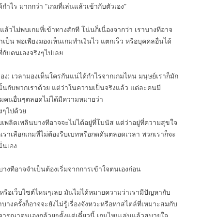
กำไร มากกว่า “เกมที่เล่นแล้วเข้ากับตัวเอง”
 แล้วไม่พบเกมที่เข้าทางสักที โน่นก็เนื่องจากว่า เราบางทีอาจ
น พอเพียงมองเห็นเกมทำเงินไว แตกเร็ว หรือบุคคลอื่นได้
ี่กับตนเองจริงๆไปเลย
อง: เวลามองเห็นใครกันแน่ได้กำไรจากเกมไหน มนุษย์เราก็มัก
ั้นกับพวกเราด้วย แต่ว่าในความเป็นจริงแล้ว แต่ละคนมี
มคนอื่นๆตลอดไม่ได้มีความหมายว่า
ิงๆไปด้วย
ลิดเพลินบางทีอาจจะไม่ได้อยู่ที่โบนัส แต่ว่าอยู่ที่ความสุขใจ
วกเราเลือกเกมที่ไม่ต้องรีบเบทหรือกดดันตลอดเวลา พวกเราก็จะ
นั่นเอง
บางทีอาจจำเป็นต้องเริ่มจากการเข้าใจตนเองก่อน
s หรือเว็บไซต์ไหนๆเลย มันไม่ได้หมายความว่าเรามีปัญหากับ
งครั้งก็อาจจะยังไม่รู้เรื่องจังหวะหรือหาสไตล์ที่เหมาะสมกับ
ิจารณาตนเองกล้วยๆตั้งแต่เดี๋ยวนี้ เกมไหนเล่นแล้วสบายใจ