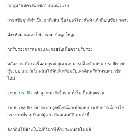
กดปุ่ม “สมัครสมาชิก” บนหน้าแรก
กรอกข้อมูลที่จำเป็น อาทิเช่น ชื่อ เบอร์โทรศัพท์ แล้วก็บัญชีธนาคาร
ตั้งรหัสผ่านและก็พิจารณาข้อมูลให้ถูก
กดรับรองการสมัครและคอยรับเนื้อความรับรอง
หลังจากสมัครเสร็จสมบูรณ์ ผู้เล่นสามารถล็อกอินผ่าน realflik เข้า
สู่ระบบ และก็เริ่มพนันได้ทันที พร้อมรับเครดิตฟรีสำหรับสมาชิก
ใหม่
ระบบ
realflik
เข้าสู่ระบบ ที่เร็วรวมทั้งไม่เป็นอันตราย
ระบบ realflik เข้าระบบ ถูกดีไซน์มาเพื่อมอบประสบการณ์การใช้
แรงงานที่ราบรื่นแก่ผู้เล่น มีคุณสมบัติเด่นดังนี้:
ล็อกอินได้ข้างในไม่กี่วินาที ด้วยระบบอัตโนมัติ