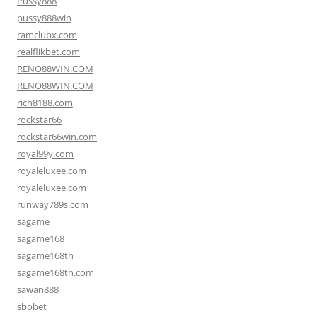
Pussy888
pussy888win
ramclubx.com
realflikbet.com
RENO88WIN.COM
RENO88WIN.COM
rich8188.com
rockstar66
rockstar66win.com
royal99y.com
royaleluxee.com
royaleluxee.com
runway789s.com
sagame
sagame168
sagame168th
sagame168th.com
sawan888
sbobet