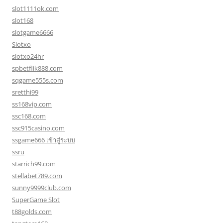
slot1111ok.com
slot168
slotgame6666
Slotxo
slotxo24hr
spbetflik888.com
sqgame555s.com
sretthi99
ss168vip.com
ssc168.com
ssc915casino.com
ssgame666 เข้าสู่ระบบ
ssru
starrich99.com
stellabet789.com
sunny9999club.com
SuperGame Slot
t88golds.com