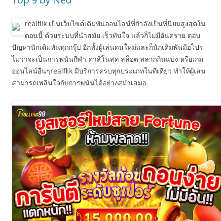
realflik เป็นเว็บไซต์เดิมพันออนไลน์ที่กำลังเป็นที่นิยมสูงสุดใน
ตอนนี้ ด้วยระบบที่นำสมัย เร็วทันใจ แล้วก็ไม่มีอันตราย ตอบ
ปัญหานักเดิมพันทุกกรุ๊ป อีกทั้งผู้เล่นคนใหม่และก็นักเดิมพันมือโปร
ไม่ว่าจะเป็นการพนันกีฬา คาสิโนสด สล็อต สลากกินแบ่ง หรือเกม
ออนไลน์อื่นๆrealflik มีบริการครบทุกประเภทในที่เดียว ทำให้ผู้เล่น
สามารถเพลินใจกับการพนันได้อย่างสม่ำเสมอ