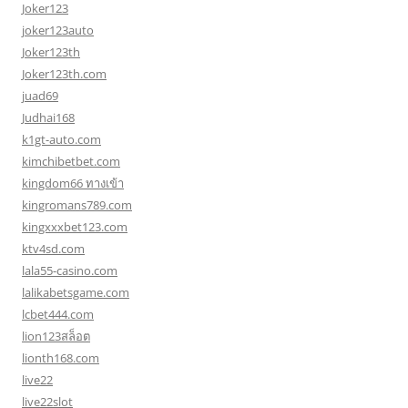
Joker123
joker123auto
Joker123th
Joker123th.com
juad69
Judhai168
k1gt-auto.com
kimchibetbet.com
kingdom66 ทางเข้า
kingromans789.com
kingxxxbet123.com
ktv4sd.com
lala55-casino.com
lalikabetsgame.com
lcbet444.com
lion123สล็อต
lionth168.com
live22
live22slot