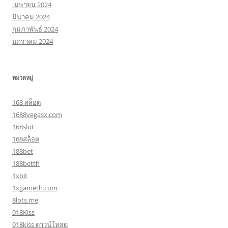
เมษายน 2024
มีนาคม 2024
กุมภาพันธ์ 2024
มกราคม 2024
หมวดหมู่
168 สล็อต
1688vegasx.com
168slot
168สล็อต
188bet
188betth
1xbit
1xgameth.com
8lots.me
918Kiss
918kiss ดาวน์โหลด