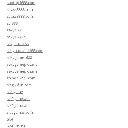
sbotop1688.com
sclass8888.com
sclass8888.com
scr888
sexy168
sexy168vip
sexyauto168
sexybaccarat168.com
sexygame1688
sexygameplus.me
sexygameplus.me
shinobi24hr.com
sing55fun.com
six9game
six9game.win
six9game.win
sl99games.com
Slot
Slot Online