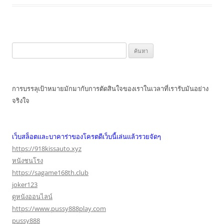
ค้นหา
สำหรับ:
การบรรลุเป้าหมายมักมากับการตัดสินใจของเราในเวลาที่เรารับมันอย่าง
จริงใจ
เว็บสล็อตและบาคาร่าของโครตดีเว็บนี้เล่นแล้วรวยจัดๆ
https://918kissauto.xyz
หนังชนโรง
https://sagame168th.club
joker123
ดูหนังออนไลน์
https://www.pussy888play.com
pussy888