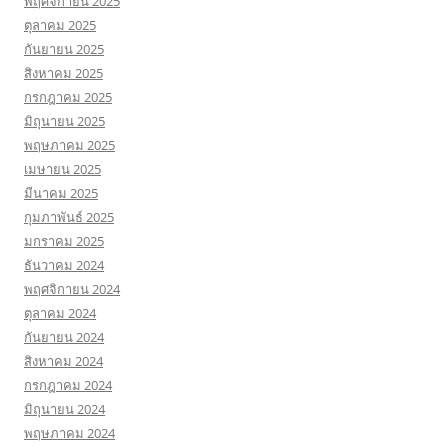
พฤศจิกายน 2025
ตุลาคม 2025
กันยายน 2025
สิงหาคม 2025
กรกฎาคม 2025
มิถุนายน 2025
พฤษภาคม 2025
เมษายน 2025
มีนาคม 2025
กุมภาพันธ์ 2025
มกราคม 2025
ธันวาคม 2024
พฤศจิกายน 2024
ตุลาคม 2024
กันยายน 2024
สิงหาคม 2024
กรกฎาคม 2024
มิถุนายน 2024
พฤษภาคม 2024