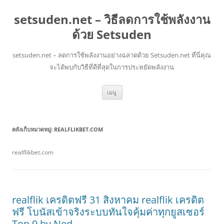
setsuden.net – วิธีลดการใช้พลังงาน
ด้วย Setsuden
setsuden.net – ลดการใช้พลังงานอย่างฉลาดด้วย Setsuden.net ที่นี่คุณ
จะได้พบกับวิธีที่ดีที่สุดในการประหยัดพลังงาน
ข้าม
เมนู
ไป
ยัง
เนื้อหา
คลังเก็บหมวดหมู่:
REALFLIKBET.COM
realflikbet.com
realflik เครดิตฟรี 31 สิงหาคม realflik เครดิต
ฟรี โบนัสเข้าจริงระบบทันใจคุ้มค่าทุกยูสเซอร์
Top 9 by Ned