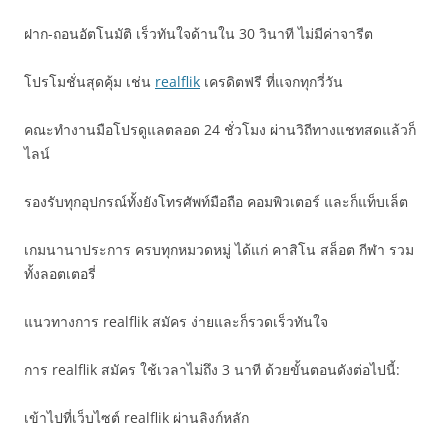
ฝาก-ถอนอัตโนมัติ เร็วทันใจด้านใน 30 วินาที ไม่มีค่าจารีต
โปรโมชั่นสุดคุ้ม เช่น
realflik
เครดิตฟรี ที่แจกทุกวี่วัน
คณะทำงานมือโปรดูแลตลอด 24 ชั่วโมง ผ่านวิถีทางแชทสดแล้วก็
ไลน์
รองรับทุกอุปกรณ์ทั้งยังโทรศัพท์มือถือ คอมพิวเตอร์ และก็แท็บเล็ต
เกมนานาประการ ครบทุกหมวดหมู่ ได้แก่ คาสิโน สล็อต กีฬา รวม
ทั้งลอตเตอรี่
แนวทางการ realflik สมัคร ง่ายและก็รวดเร็วทันใจ
การ realflik สมัคร ใช้เวลาไม่ถึง 3 นาที ด้วยขั้นตอนดังต่อไปนี้:
เข้าไปที่เว็บไซต์ realflik ผ่านลิงก์หลัก