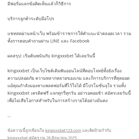
มีฟอรั่มแลกข้อคิดเห็นแล้วก็วิธีการ
บริการลูกค้าระดับมือโปร
แชทสดผ่านหน้าเว็บ พร้อมข้าราชการให้คำแนะนำตลอดเวลา รวม
ทั้งการตอบคำถามผ่าน LINE และ Facebook
ผลสรุป: เริ่มต้นพนันกับ kingxxxbet ได้เลยวันนี้
kingxxxbet เป็นเว็บไซต์เดิมพันออนไลน์ที่ตอบโจทย์ทั้งยังเรื่อง
ความปลอดภัย ความหลากหลายของเกม และก็การบริการที่สุดยอด
แม้คุณกำลังมองหาแพลตฟอร์มที่ไว้ใจได้ มีโปรโมชั่นจุใจ รวมทั้ง
kingxxxbet เครดิตฟรี แจกทุกวี่ทุกวัน อย่ารอคอยช้า สมัครเลยวันนี้
เพื่อไม่เสียโอกาสสำหรับในการสร้างรายได้อย่างมั่นคง
…
ข้อความนี้ถูกเขียนใน
kingxxxbet123.com
และติดป้ายกำกับ
kingxxxbet สมัคร
บน
28 มิถุนายน 2025