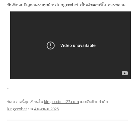
พันที่ตอบปัญหาครบทุกด้าน kingxxxbet เป็นคำตอบที่ไม่ควรพลาด
…
ข้อความนี้ถูกเขียนใน
kingxxxbet123.com
และติดป้ายกำกับ
kingxxxbet
บน
4 ตุลาคม 2025