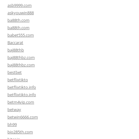
asb9999.com
askyouwin888
ba88th.com
ba88th.com
babet555.com
Baccarat
baj88thb
baj88thbz.com
baj88thbz.com
bestbet
betflixtikto
betflixtikto.info
betflixtikto.info
betm4vip.com
betway
betwin6666.com
bh99
bio285th.com