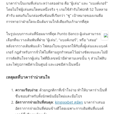
บาคาร่าเป็นเกมที่เล่นระหว่างสองฝ่าย คือ “ผู้เล่น” และ “แบงค์เกอร์”
โดยไม่ใช่ผู้เล่นคนใดคนหนึ่งจริง ๆ เกมใช้สำรับไพ่ปกติ 52 ใบหลาย
สำรับ ผสมกันในกล่องซับซ้อนที่เรียกว่า “ชู” เป้าหมายของเกมคือ
การทายว่าฝ่ายใดจะมีแต้มรวมใกล้เคียงกับเก้ามากที่สุด
ในรูปแบบการเล่นที่นิยมมากที่สุด Punto Banco ผู้เล่นสามารถ
เลือกที่จะวางเดิมพันที่ฝ่าย “ผู้เล่น”, “แบงค์เกอร์”, หรือ “เสมอ”
หลังจากวางเดิมพันแล้ว ไพ่สองใบจะถูกแจกให้กับทั้งผู้เล่นและแบงค์
เกอร์ กฎสำหรับการจั่วไพ่ใบที่สามถูกกำหนดไว้อย่างชัดเจนและไม่มี
การตัดสินใจจากผู้เล่น ไพ่ที่มีเลขหน้ามีค่าตามเลขนั้น ๆ ส่วนไพ่สิบ
และไพ่รูปภาพมีค่าเป็นศูนย์ และเอซมีค่าเป็นหนึ่ง
เหตุผลที่บาคาร่าน่าสนใจ
ความเรียบง่าย
: ด้วยกฎกติกาที่เข้าใจง่าย ทำให้บาคาร่าเป็นที่
ชื่นชอบสำหรับทั้งนักพนันมือใหม่และมือโปร
อัตราการจ่ายเงินที่สมดุล
:
kingxxxbet สมัคร
บาคาร่าเสนอ
อัตราการจ่ายเงินที่ค่อนข้างดีโดยเฉพาะการเดิมพันที่แบงค์