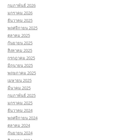
กุมภาพันธ์ 2026
มกราคม 2026
ธันวาคม 2025
พฤศจิกายน 2025
ตุลาคม 2025
กันยายน 2025
สิงหาคม 2025
กรกฎาคม 2025
มิถุนายน 2025
พฤษภาคม 2025
เมษายน 2025
มีนาคม 2025
กุมภาพันธ์ 2025
มกราคม 2025
ธันวาคม 2024
พฤศจิกายน 2024
ตุลาคม 2024
กันยายน 2024