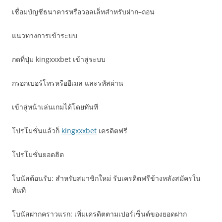
เชื่อมบัญชีธนาคารหรือวอลเล็ทสำหรับฝาก–ถอน
แนวทางการเข้าระบบ
กดที่ปุ่ม kingxxxbet เข้าสู่ระบบ
กรอกเบอร์โทรหรืออีเมล และรหัสผ่าน
เข้าสู่หน้าเล่นเกมได้โดยทันที
โปรโมชั่นแล้วก็
kingxxxbet
เครดิตฟรี
โปรโมชั่นยอดฮิต
โบนัสต้อนรับ: สำหรับสมาชิกใหม่ รับเครดิตฟรีข้างหลังสมัครใน
ทันที
โบนัสฝากคราวแรก: เพิ่มเครดิตตามเปอร์เซ็นต์ของยอดฝาก