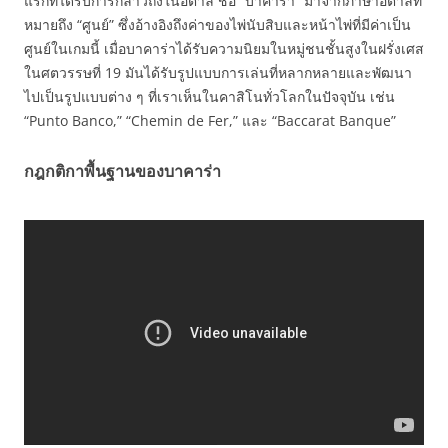
แรกที่ได้รับการกล่าวถึงในอิตาลี ชื่อ “บาคาร่า” มาจากภาษาอิตาลีที่
หมายถึง “ศูนย์” ซึ่งอ้างอิงถึงค่าของไพ่นับสิบและหน้าไพ่ที่มีค่าเป็น
ศูนย์ในเกมนี้ เมื่อบาคาร่าได้รับความนิยมในหมู่ชนชั้นสูงในฝรั่งเศส
ในศตวรรษที่ 19 มันได้รับรูปแบบการเล่นที่หลากหลายและพัฒนา
ไปเป็นรูปแบบต่าง ๆ ที่เราเห็นในคาสิโนทั่วโลกในปัจจุบัน เช่น
“Punto Banco,” “Chemin de Fer,” และ “Baccarat Banque”
กฎกติกาพื้นฐานของบาคาร่า