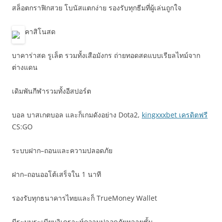
สล็อตกราฟิกสวย โบนัสแตกง่าย รองรับทุกธีมที่ผู้เล่นถูกใจ
คาสิโนสด
บาคาร่าสด รูเล็ต รวมทั้งเสือมังกร ถ่ายทอดสดแบบเรียลไทม์จาก
ต่างแดน
เดิมพันกีฬารวมทั้งอีสปอร์ต
บอล บาสเกตบอล และก็เกมดังอย่าง Dota2,
kingxxxbet เครดิตฟรี
CS:GO
ระบบฝาก–ถอนและความปลอดภัย
ฝาก–ถอนออโต้เสร็จใน 1 นาที
รองรับทุกธนาคารไทยและก็ TrueMoney Wallet
มีระบบระเบียบวิเคราะห์ความปลอดภัยหลายชั้น