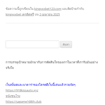
ข้อความนี้ถูกเขียนใน
kingxxxbet123.com
และติดป้ายกำกับ
kingxxxbet เครดิตฟรี
บน
2 เมษายน 2025
ค้นหา
สำหรับ:
การบรรลุเป้าหมายมักมากับการตัดสินใจของเราในเวลาที่เรารับมันอย่าง
จริงใจ
เว็บสล็อตและบาคาร่าของโครตดีเว็บนี้เล่นแล้วรวยจัดๆ
https://918kissauto.xyz
หนังชนโรง
https://sagame168th.club