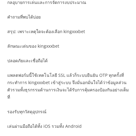
กลอุบายการเล่นและการจัดการงบประมาณ
คำถามที่พบได้บ่อย
สรุป: เพราะเหตุใดจะต้องเลือก kingxxxbet
ลักษณะเด่นของ kingxxxbet
ปลอดภัยและเชื่อถือได้
แพลตฟอร์มนี้ใช้เทคโนโลยี SSL แล้วก็ระบบยืนยัน OTP ทุกครั้งที่
กระทำการ kingxxxbet เข้าสู่ระบบ จึงมั่นอกมั่นใจได้ว่าข้อมูลส่วน
ตัวรวมทั้งธุรกรรมด้านการเงินจะได้รับการคุ้มครองป้องกันอย่างเต็ม
ที่
รองรับทุกวัสดุอุปกรณ์
เล่นผ่านมือถือได้ทั้ง iOS รวมทั้ง Android