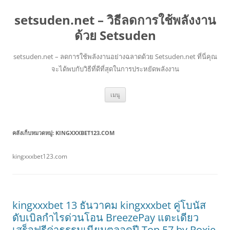
setsuden.net – วิธีลดการใช้พลังงาน
ด้วย Setsuden
setsuden.net – ลดการใช้พลังงานอย่างฉลาดด้วย Setsuden.net ที่นี่คุณ
จะได้พบกับวิธีที่ดีที่สุดในการประหยัดพลังงาน
ข้าม
เมนู
ไป
ยัง
เนื้อหา
คลังเก็บหมวดหมู่:
KINGXXXBET123.COM
kingxxxbet123.com
kingxxxbet 13 ธันวาคม kingxxxbet คู่โบนัส
ดับเบิลกำไรด่วนโอน BreezePay แตะเดียว
เสร็จฟรีค่าธรรมเนียมตลอดปี Top 57 by Roxie