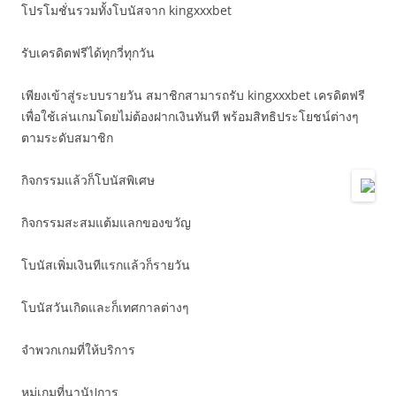
โปรโมชั่นรวมทั้งโบนัสจาก kingxxxbet
รับเครดิตฟรีได้ทุกวี่ทุกวัน
เพียงเข้าสู่ระบบรายวัน สมาชิกสามารถรับ kingxxxbet เครดิตฟรี
เพื่อใช้เล่นเกมโดยไม่ต้องฝากเงินทันที พร้อมสิทธิประโยชน์ต่างๆ
ตามระดับสมาชิก
กิจกรรมแล้วก็โบนัสพิเศษ
กิจกรรมสะสมแต้มแลกของขวัญ
โบนัสเพิ่มเงินทีแรกแล้วก็รายวัน
โบนัสวันเกิดและก็เทศกาลต่างๆ
จำพวกเกมที่ให้บริการ
หมู่เกมที่นานัปการ