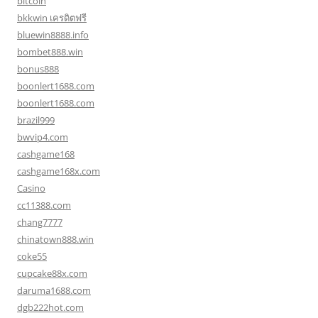
bitcoin
bkkwin เครดิตฟรี
bluewin8888.info
bombet888.win
bonus888
boonlert1688.com
boonlert1688.com
brazil999
bwvip4.com
cashgame168
cashgame168x.com
Casino
cc11388.com
chang7777
chinatown888.win
coke55
cupcake88x.com
daruma1688.com
dgb222hot.com