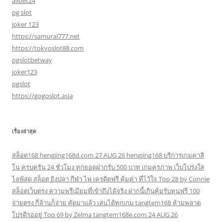
allbet24
pg slot
joker 123
https://samurai777.net
https://tokyoslot88.com
pgslotbetway
joker123
pgslot
https://gogoslot.asia
เรื่องล่าสุด
สล็อต168 hengjing168d.com 27 AUG 26 hengjing168 บริการเกมคาสิ
โน ครบครัน 24 ชั่วโมง ทุกยอดฝากรับ 500 บาท เกมคุรภาพ เว็บโปร่งใส
ไลฟ์สด สล็อต ยิงปลา กีฬา ไพ่ เครดิตฟรี คุ้มค่า ที่ไว้ใจ Top 28 by Connie
สล็อตเว็บตรง ความพรีเมียมที่เข้าถึงได้จริง ฝากนี้เกินคุ้มรับทุนฟรี 100
จ่ายตรง กี่ล้านก็จ่าย คัดมาแล้ว เล่นได้ทุกเกม tangtem168 ห้ามพลาด
โปรดีรออยู่ Top 69 by Zelma tangtem168e.com 24 AUG 26