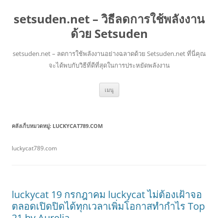
setsuden.net – วิธีลดการใช้พลังงาน
ด้วย Setsuden
setsuden.net – ลดการใช้พลังงานอย่างฉลาดด้วย Setsuden.net ที่นี่คุณ
จะได้พบกับวิธีที่ดีที่สุดในการประหยัดพลังงาน
ข้าม
เมนู
ไป
ยัง
เนื้อหา
คลังเก็บหมวดหมู่:
LUCKYCAT789.COM
luckycat789.com
luckycat 19 กรกฎาคม luckycat ไม่ต้องเฝ้าจอ
ตลอดเปิดปิดได้ทุกเวลาเพิ่มโอกาสทำกำไร Top
21 by Aurelia