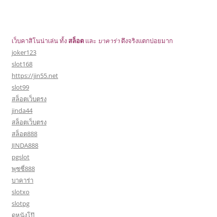
เว็บคาสิโนน่าเล่น ทั้ง
สล็อต
และ
บาคาร่า
ตึงจริงแตกบ่อยมาก
joker123
slot168
https://jin55.net
slot99
สล็อตเว็บตรง
jinda44
สล็อตเว็บตรง
สล็อต888
JINDA888
pgslot
พุซซี่888
บาคาร่า
slotxo
slotpg
ดูหนังโป๊