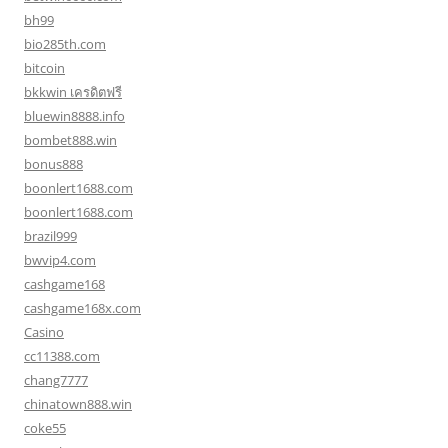
bh99
bio285th.com
bitcoin
bkkwin เครดิตฟรี
bluewin8888.info
bombet888.win
bonus888
boonlert1688.com
boonlert1688.com
brazil999
bwvip4.com
cashgame168
cashgame168x.com
Casino
cc11388.com
chang7777
chinatown888.win
coke55