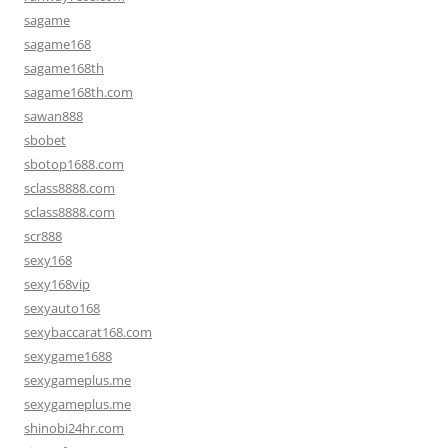
sagame
sagame168
sagame168th
sagame168th.com
sawan888
sbobet
sbotop1688.com
sclass8888.com
sclass8888.com
scr888
sexy168
sexy168vip
sexyauto168
sexybaccarat168.com
sexygame1688
sexygameplus.me
sexygameplus.me
shinobi24hr.com