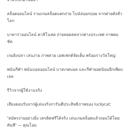
สล็อตออนไลน์ รวมเกมสล็อตแตกง่าย โบนัสออกบ่อย จากค่ายดังทั่ว
โลก
บาคาร่าออนไลน์ คาสิโนสด ถ่ายทอดสดจากต่างประเทศ ภาพคม
ชัด
เกมยิงปลา เล่นง่าย ภาพสวย เอฟเฟกต์จัดเต็ม พร้อมรางวัลใหญ่
พนันกีฬา พนันบอลออนไลน์ บาสเกตบอล และกีฬายอดนิยมอีกเพียบ
เลย
รีวิวจากผู้ใช้งานจริง
เสียงตอบรับจากผู้เล่นจริงการันตีประสิทธิภาพของ luckycat:
“สมัครง่ายอย่างยิ่ง เครดิตฟรีได้จริง เล่นเกมสล็อตแล้วถอนได้โดย
ทันที” — คุณโอม