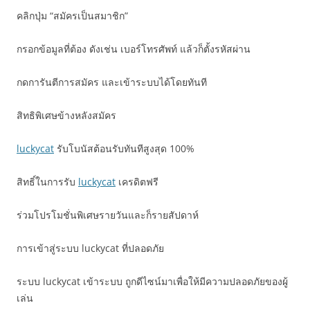
คลิกปุ่ม “สมัครเป็นสมาชิก”
กรอกข้อมูลที่ต้อง ดังเช่น เบอร์โทรศัพท์ แล้วก็ตั้งรหัสผ่าน
กดการันตีการสมัคร และเข้าระบบได้โดยทันที
สิทธิพิเศษข้างหลังสมัคร
luckycat
รับโบนัสต้อนรับทันทีสูงสุด 100%
สิทธิ์ในการรับ
luckycat
เครดิตฟรี
ร่วมโปรโมชั่นพิเศษรายวันและก็รายสัปดาห์
การเข้าสู่ระบบ luckycat ที่ปลอดภัย
ระบบ luckycat เข้าระบบ ถูกดีไซน์มาเพื่อให้มีความปลอดภัยของผู้
เล่น