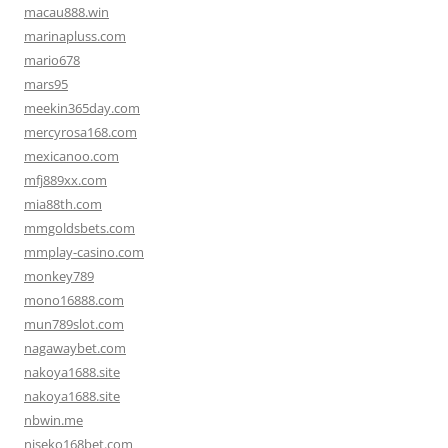
macau888.win
marinapluss.com
mario678
mars95
meekin365day.com
mercyrosa168.com
mexicanoo.com
mfj889xx.com
mia88th.com
mmgoldsbets.com
mmplay-casino.com
monkey789
mono16888.com
mun789slot.com
nagawaybet.com
nakoya1688.site
nakoya1688.site
nbwin.me
niseko168bet.com