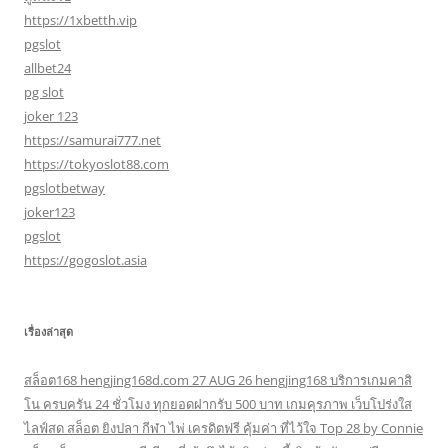
https://1xbetth.vip
pgslot
allbet24
pg slot
joker 123
https://samurai777.net
https://tokyoslot88.com
pgslotbetway
joker123
pgslot
https://gogoslot.asia
เรื่องล่าสุด
สล็อต168 hengjing168d.com 27 AUG 26 hengjing168 บริการเกมคาสิ
โน ครบครัน 24 ชั่วโมง ทุกยอดฝากรับ 500 บาท เกมคุรภาพ เว็บโปร่งใส
ไลฟ์สด สล็อต ยิงปลา กีฬา ไพ่ เครดิตฟรี คุ้มค่า ที่ไว้ใจ Top 28 by Connie