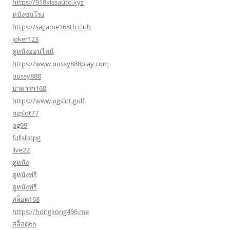
https://918kissauto.xyz
หนังชนโรง
https://sagame168th.club
joker123
ดูหนังออนไลน์
https://www.pussy888play.com
pussy888
บาคาร่า168
https://www.pgslot.golf
pgslot77
pg99
fullslotpg
live22
ดูหนัง
ดูหนังฟรี
ดูหนังฟรี
สล็อต168
https://hongkong456.me
สล็อต66