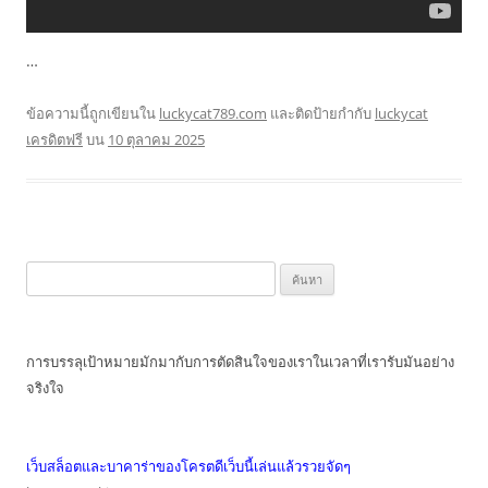
…
ข้อความนี้ถูกเขียนใน
luckycat789.com
และติดป้ายกำกับ
luckycat
เครดิตฟรี
บน
10 ตุลาคม 2025
ค้นหา
สำหรับ:
การบรรลุเป้าหมายมักมากับการตัดสินใจของเราในเวลาที่เรารับมันอย่าง
จริงใจ
เว็บสล็อตและบาคาร่าของโครตดีเว็บนี้เล่นแล้วรวยจัดๆ