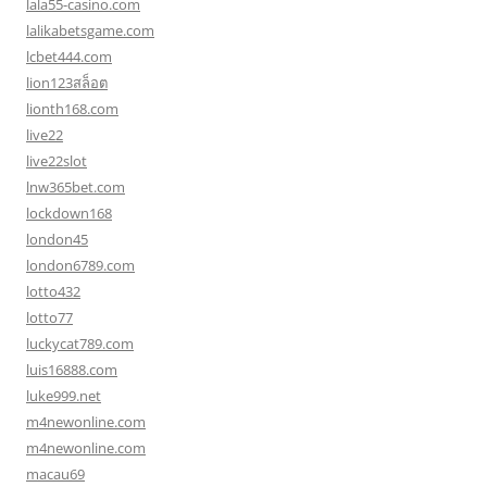
lala55-casino.com
lalikabetsgame.com
lcbet444.com
lion123สล็อต
lionth168.com
live22
live22slot
lnw365bet.com
lockdown168
london45
london6789.com
lotto432
lotto77
luckycat789.com
luis16888.com
luke999.net
m4newonline.com
m4newonline.com
macau69