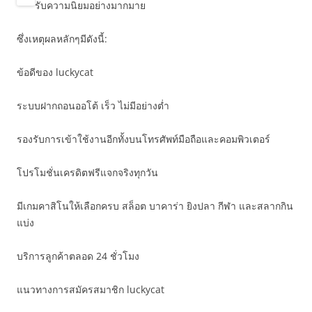
รับความนิยมอย่างมากมาย
ซึ่งเหตุผลหลักๆมีดังนี้:
ข้อดีของ luckycat
ระบบฝากถอนออโต้ เร็ว ไม่มีอย่างต่ำ
รองรับการเข้าใช้งานอีกทั้งบนโทรศัพท์มือถือและคอมพิวเตอร์
โปรโมชั่นเครดิตฟรีแจกจริงทุกวัน
มีเกมคาสิโนให้เลือกครบ สล็อต บาคาร่า ยิงปลา กีฬา และสลากกิน
แบ่ง
บริการลูกค้าตลอด 24 ชั่วโมง
แนวทางการสมัครสมาชิก luckycat