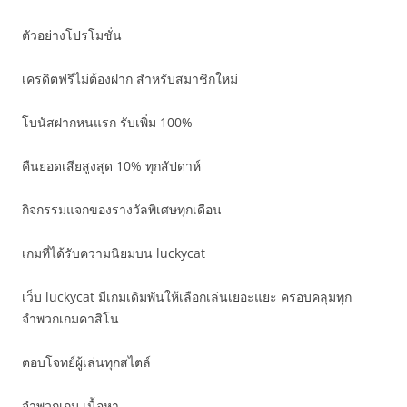
ตัวอย่างโปรโมชั่น
เครดิตฟรีไม่ต้องฝาก สำหรับสมาชิกใหม่
โบนัสฝากหนแรก รับเพิ่ม 100%
คืนยอดเสียสูงสุด 10% ทุกสัปดาห์
กิจกรรมแจกของรางวัลพิเศษทุกเดือน
เกมที่ได้รับความนิยมบน luckycat
เว็บ luckycat มีเกมเดิมพันให้เลือกเล่นเยอะแยะ ครอบคลุมทุก
จำพวกเกมคาสิโน
ตอบโจทย์ผู้เล่นทุกสไตล์
จำพวกเกม เนื้อหา