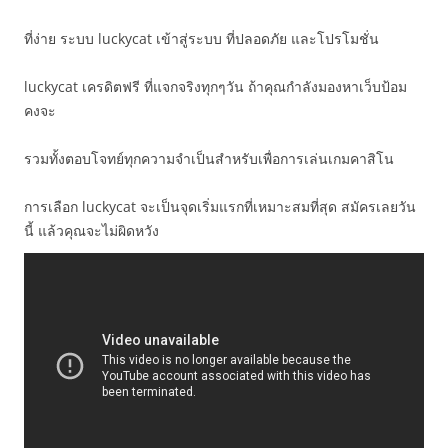
ที่ง่าย ระบบ luckycat เข้าสู่ระบบ ที่ปลอดภัย และโปรโมชั่น
luckycat เครดิตฟรี ที่แจกจริงทุกๆวัน ถ้าคุณกำลังมองหาเว็บป้อม
คงจะ
รวมทั้งตอบโจทย์ทุกความจำเป็นสำหรับเพื่อการเล่นเกมคาสิโน
การเลือก luckycat จะเป็นจุดเริ่มแรกที่เหมาะสมที่สุด สมัครเลยวัน
นี้ แล้วคุณจะไม่ผิดหวัง