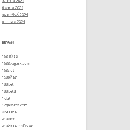
เมษายน 2024
มีนาคม 2024
กุมภาพันธ์ 2024
มกราคม 2024
หมวดหมู่
168 สล็อต
1688vegasx.com
168slot
168สล็อต
188bet
188betth
1xbit
1xgameth.com
8lots.me
918Kiss
918kiss ดาวน์โหลด