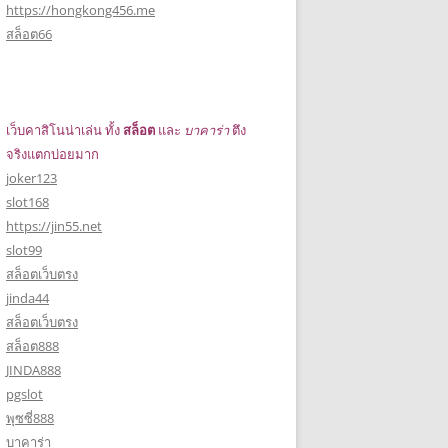
https://hongkong456.me
สล็อต66
เว็บคาสิโนน่าเล่น ทั้ง
สล็อต
และ
บาคาร่า
ตึง
จริงแตกบ่อยมาก
joker123
slot168
https://jin55.net
slot99
สล็อตเว็บตรง
jinda44
สล็อตเว็บตรง
สล็อต888
JINDA888
pgslot
พุซซี่888
บาคาร่า