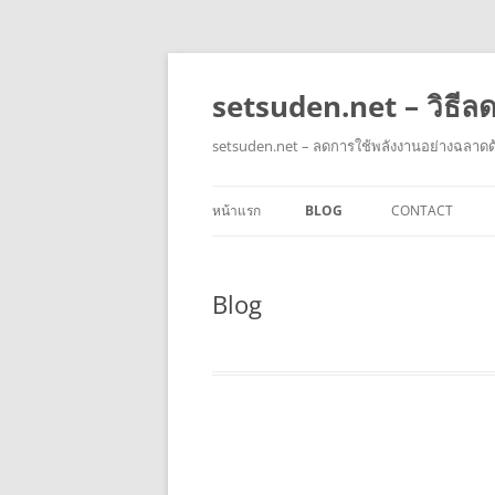
setsuden.net – วิธีล
setsuden.net – ลดการใช้พลังงานอย่างฉลาดด้วย
หน้าแรก
BLOG
CONTACT
Blog