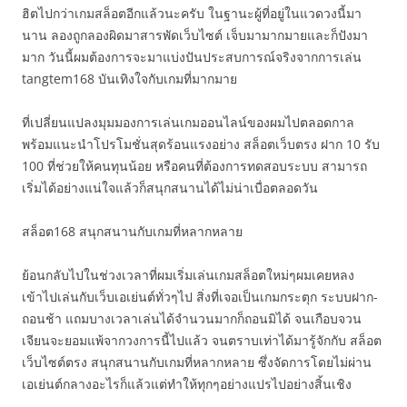
ฮิตไปกว่าเกมสล็อตอีกแล้วนะครับ ในฐานะผู้ที่อยู่ในแวดวงนี้มา
นาน ลองถูกลองผิดมาสารพัดเว็บไซต์ เจ็บมามากมายและก็ปังมา
มาก วันนี้ผมต้องการจะมาแบ่งปันประสบการณ์จริงจากการเล่น
tangtem168 บันเทิงใจกับเกมที่มากมาย
ที่เปลี่ยนแปลงมุมมองการเล่นเกมออนไลน์ของผมไปตลอดกาล
พร้อมแนะนำโปรโมชั่นสุดร้อนแรงอย่าง สล็อตเว็บตรง ฝาก 10 รับ
100 ที่ช่วยให้คนทุนน้อย หรือคนที่ต้องการทดสอบระบบ สามารถ
เริ่มได้อย่างแน่ใจแล้วก็สนุกสนานได้ไม่น่าเบื่อตลอดวัน
สล็อต168 สนุกสนานกับเกมที่หลากหลาย
ย้อนกลับไปในช่วงเวลาที่ผมเริ่มเล่นเกมสล็อตใหม่ๆผมเคยหลง
เข้าไปเล่นกับเว็บเอเย่นต์ทั่วๆไป สิ่งที่เจอเป็นเกมกระตุก ระบบฝาก-
ถอนช้า แถมบางเวลาเล่นได้จำนวนมากก็ถอนมิได้ จนเกือบจวน
เจียนจะยอมแพ้จากวงการนี้ไปแล้ว จนตราบเท่าได้มารู้จักกับ สล็อต
เว็บไซต์ตรง สนุกสนานกับเกมที่หลากหลาย ซึ่งจัดการโดยไม่ผ่าน
เอเย่นต์กลางอะไรก็แล้วแต่ทำให้ทุกๆอย่างแปรไปอย่างสิ้นเชิง