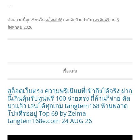
…
ข้อความนี้ถูกเขียนใน
สล็อต168
และติดป้ายกำกับ
เครดิตฟรี
บน
6
สิงหาคม 2026
เรื่องเด่น
สล็อตเว็บตรง ความพรีเมียมที่เข้าถึงได้จริง ฝาก
นี้เกินคุ้มรับทุนฟรี 100 จ่ายตรง กี่ล้านก็จ่าย คัด
มาแล้ว เล่นได้ทุกเกม tangtem168 ห้ามพลาด
โปรดีรออยู่ Top 69 by Zelma
tangtem168e.com 24 AUG 26