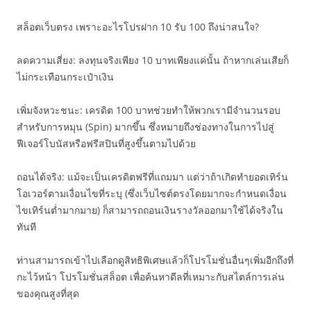
สล็อตเว็บตรง เพราะอะไรโปรฝาก 10 รับ 100 ถึงน่าสนใจ?
ลดความเสี่ยง: ลงทุนจริงเพียง 10 บาทเพียงแค่นั้น ถ้าหากเล่นเสียก็
ไม่กระเทือนกระเป๋าเงิน
เพิ่มจังหวะชนะ: เครดิต 100 บาทช่วยทำให้พวกเรามีจำนวนรอบ
สำหรับการหมุน (Spin) มากขึ้น ซึ่งหมายถึงช่องทางในการไปสู่
ฟีเจอร์โบนัสหรือฟรีสปินที่สูงขึ้นตามไปด้วย
ถอนได้จริง: แม้จะเป็นเครดิตฟรีที่แถมมา แต่ว่าถ้าเกิดทำยอดเทิร์น
โอเวอร์ตามเงื่อนไขที่ระบุ (ซึ่งเว็บไซต์ตรงโดยมากจะกำหนดเงื่อน
ไขเทิร์นต่ำมากมาย) ก็สามารถถอนเงินรางวัลออกมาใช้ได้จริงใน
ทันที
ท่านสามารถเข้าไปเลือกดูสิทธิพิเศษแล้วก็โปรโมชั่นอื่นๆเพิ่มอีกถึงที่
กะไว้หน้า โปรโมชั่นสล็อต เพื่อค้นหาดีลที่เหมาะกับสไตล์การเล่น
ของคุณสูงที่สุด