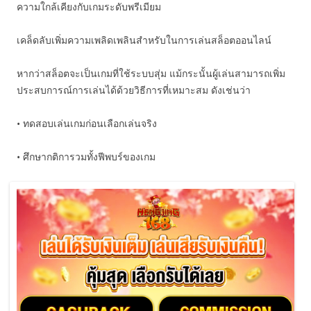
ความใกล้เคียงกับเกมระดับพรีเมียม
เคล็ดลับเพิ่มความเพลิดเพลินสำหรับในการเล่นสล็อตออนไลน์
หากว่าสล็อตจะเป็นเกมที่ใช้ระบบสุ่ม แม้กระนั้นผู้เล่นสามารถเพิ่ม
ประสบการณ์การเล่นได้ด้วยวิธีการที่เหมาะสม ดังเช่นว่า
• ทดสอบเล่นเกมก่อนเลือกเล่นจริง
• ศึกษากติการวมทั้งฟีพบร์ของเกม