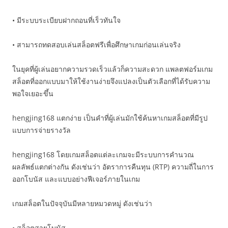
• มีระบบระเบียบฝากถอนที่เร็วทันใจ
• สามารถทดสอบเล่นสล็อตฟรีเพื่อศึกษาเกมก่อนเล่นจริง
ในยุคที่ผู้เล่นอยากความรวดเร็วแล้วก็ความสะดวก แพลตฟอร์มเกม
สล็อตที่ออกแบบมาให้ใช้งานง่ายจึงแปลงเป็นตัวเลือกที่ได้รับความ
พอใจเยอะขึ้น
hengjing168 แตกง่าย เป็นคำที่ผู้เล่นมักใช้ค้นหาเกมสล็อตที่มีรูป
แบบการจ่ายรางวัล
hengjing168 โดยเกมสล็อตแต่ละเกมจะมีระบบการคำนวณ
ผลลัพธ์แตกต่างกัน ดังเช่นว่า อัตราการคืนทุน (RTP) ความถี่ในการ
ออกโบนัส และแบบอย่างฟีเจอร์ภายในเกม
เกมสล็อตในปัจจุบันมีหลายหมวดหมู่ ดังเช่นว่า
• สล็อตสายโบนัส