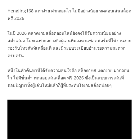
Hengjing168 แตกง่าย ฝากถอนไว ไม่มีอย่างน้อย ทดสอบเล่นสล็อต
ฟรี 2026
ในปี 2026 ตลาดเกมสล็อตออนไลน์ยังคงได้รับความนิยมอย่าง
สม่ำเสมอ โดยเฉพาะอย่างยิ่งผู้เล่นที่มองหาแพลตฟอร์มที่ใช้งานง่าย
รองรับโทรศัพท์เคลื่อนที่ และมีระบบระเบียบอำนวยความสะดวก
ครบครัน
หนึ่งในคำค้นหาที่ได้รับความสนใจคือ สล็อต168 แตกง่าย ฝากถอน
ไว ไม่มีขั้นต่ำ ทดสอบเล่นสล็อต ฟรี 2026 ซึ่งเป็นแบบการเล่นที่
ตอบปัญหาทั้งผู้เล่นใหม่แล้วก็ผู้ที่ประทับใจเกมสล็อตบ่อยๆ