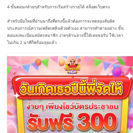
4 ขั้นตอนกล้วยๆสำหรับการเริ่มสร้างรายได้ สล็อตเว็บตรง
สำหรับมือใหม่ที่อ่านมาถึงที่ตรงนี้แล้วต้องการจะทดลองสัมผัส
ประสบการณ์ความเพลิดเพลินด้วยตัวเอง สามารถทำตามอย่าง ขั้น
ตอนลงทะเบียนสมัครสมาชิก ง่ายๆด้านล่างนี้ได้เลยขอรับ ใช้เวลา
ไม่เกิน 2 นาทีก็พร้อมลุยแล้ว