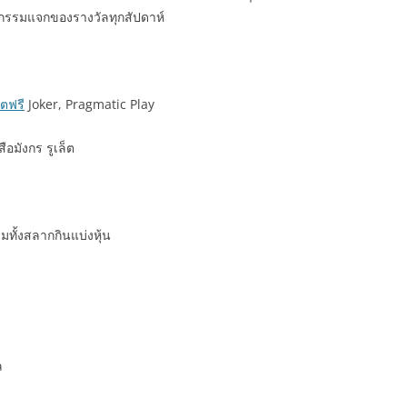
จกรรมแจกของรางวัลทุกสัปดาห์
ิตฟรี
Joker, Pragmatic Play
ือมังกร รูเล็ต
ทั้งสลากกินแบ่งหุ้น
ล