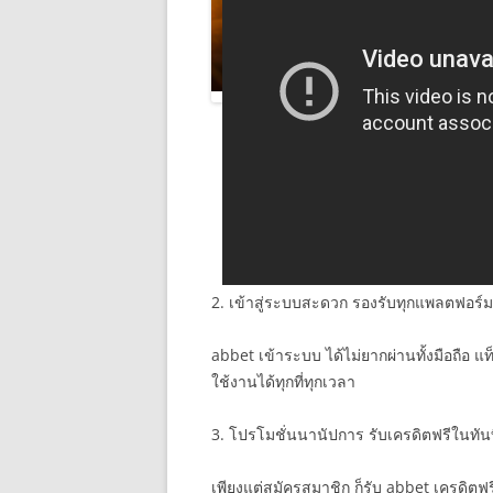
2. เข้าสู่ระบบสะดวก รองรับทุกแพลตฟอร์ม
abbet เข้าระบบ ได้ไม่ยากผ่านทั้งมือถือ แ
ใช้งานได้ทุกที่ทุกเวลา
3. โปรโมชั่นนานัปการ รับเครดิตฟรีในทัน
เพียงแต่สมัครสมาชิก ก็รับ abbet เครดิตฟร