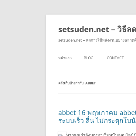
setsuden.net – วิธีล
setsuden.net – ลดการใช้พลังงานอย่างฉลาดด้วย
หน้าแรก
BLOG
CONTACT
คลังเก็บป้ายกำกับ:
ABBET
abbet 16 พฤษภาคม abbet 
ระบบเร็ว ลื่น ไม่กระตุกโบ
หากคุณกำลังมองหาเว็บพนันออนไลน์ป