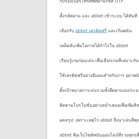
รับรองเบอร์โทรศัพท์ผ่านรหัส OTP
ตั้งรหัสผ่าน และ abbet เข้าระบบ ได้ทันที
เลือกรับ
abbet เครดิตฟรี
และเริ่มพนัน
เคล็ดลับเพิ่มโอกาสได้กำไรใน abbet
เรียนรู้เกมก่อนเล่น เพื่อเลือกเกมที่เหมาะก
ใช้เครดิตฟรีอย่างมีแผนสำหรับการ อย่าพน
ตั้งเป้าหมายการเล่นรวมทั้งยึดตามงบประมาณ
ติดตามโปรโมชั่นอย่างสม่ำเสมอเพื่อเพิ่มส
ผลสรุป: เพราะเหตุไร abbet ถึงน่าเล่นที่สุ
abbet คือเว็บไซต์พนันออนไลน์ที่รวมทุกๆสิ