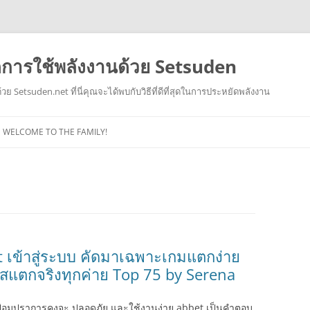
ดการใช้พลังงานด้วย Setsuden
 Setsuden.net ที่นี่คุณจะได้พบกับวิธีที่ดีที่สุดในการประหยัดพลังงาน
ข้าม
ไป
WELCOME TO THE FAMILY!
ยัง
เนื้อหา
เข้าสู่ระบบ คัดมาเฉพาะเกมแตกง่าย
นัสแตกจริงทุกค่าย Top 75 by Serena
้อมปราการคงจะ ปลอดภัย และใช้งานง่าย abbet เป็นคำตอบ