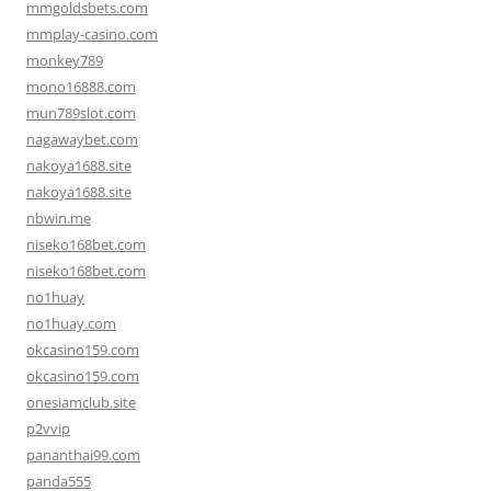
mmgoldsbets.com
mmplay-casino.com
monkey789
mono16888.com
mun789slot.com
nagawaybet.com
nakoya1688.site
nakoya1688.site
nbwin.me
niseko168bet.com
niseko168bet.com
no1huay
no1huay.com
okcasino159.com
okcasino159.com
onesiamclub.site
p2vvip
pananthai99.com
panda555