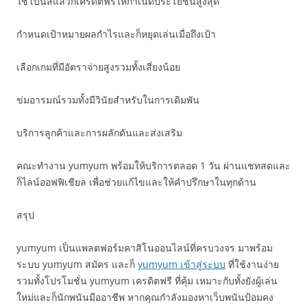
ใช้โบนัสแล้วก็เครดิตฟรีให้กำเนิดประโยชน์สูงสุด
กำหนดเป้าหมายผลกำไรและก็หยุดเล่นเมื่อถึงเป้า
เลือกเกมที่มีอัตราจ่ายสูงรวมทั้งเสี่ยงน้อย
ข่มอารมณ์รวมทั้งมีวินัยสำหรับในการเดิมพัน
บริการลูกค้าและการผลักดันและส่งเสริม
คณะทำงาน yumyum พร้อมให้บริการตลอด 1 วัน ผ่านแชทสดและ
ก็ไลน์ออฟฟิเชียล เพื่อช่วยแก้ไขและให้คำปรึกษาในทุกด้าน
สรุป
yumyum เป็นแพลตฟอร์มคาสิโนออนไลน์ที่ครบวงจร มาพร้อม
ระบบ yumyum สมัคร และก็
yumyum เข้าสู่ระบบ
ที่ใช้งานง่าย
รวมทั้งโปรโมชั่น yumyum เครดิตฟรี ที่คุ้ม เหมาะกับทั้งยังผู้เล่น
ใหม่และก็นักพนันมืออาชีพ หากคุณกำลังมองหาเว็บพนันป้อมคง