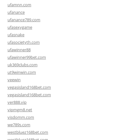
ufamnn.com
ufanance
ufanance789.com
ufasexygame
ufasnake
ufasocietyth.com
ufawinner88
ufawinner99bet.com
uk369clubs.com
ut9winwin.com
veewin
vegasisland168bet.com
vegasisland168bet.com
ver888.vip
vipmgm8.net
visdomm.com
we789s.com
westbluez168bet.com
westbluez168bet.com