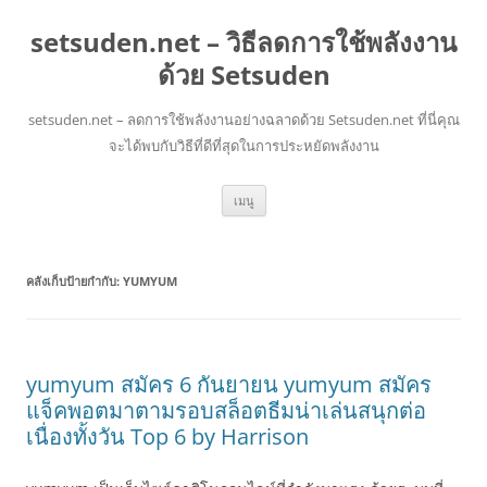
setsuden.net – วิธีลดการใช้พลังงาน
ด้วย Setsuden
setsuden.net – ลดการใช้พลังงานอย่างฉลาดด้วย Setsuden.net ที่นี่คุณ
จะได้พบกับวิธีที่ดีที่สุดในการประหยัดพลังงาน
ข้าม
เมนู
ไป
ยัง
เนื้อหา
คลังเก็บป้ายกำกับ:
YUMYUM
yumyum สมัคร 6 กันยายน yumyum สมัคร
แจ็คพอตมาตามรอบสล็อตธีมน่าเล่นสนุกต่อ
เนื่องทั้งวัน Top 6 by Harrison