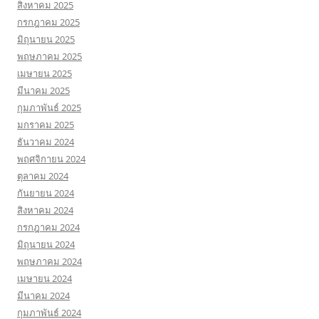
สิงหาคม 2025
กรกฎาคม 2025
มิถุนายน 2025
พฤษภาคม 2025
เมษายน 2025
มีนาคม 2025
กุมภาพันธ์ 2025
มกราคม 2025
ธันวาคม 2024
พฤศจิกายน 2024
ตุลาคม 2024
กันยายน 2024
สิงหาคม 2024
กรกฎาคม 2024
มิถุนายน 2024
พฤษภาคม 2024
เมษายน 2024
มีนาคม 2024
กุมภาพันธ์ 2024