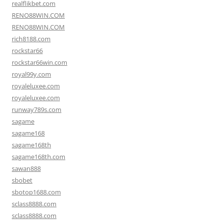
realflikbet.com
RENO88WIN.COM
RENO88WIN.COM
rich8188.com
rockstar66
rockstar66win.com
royal99y.com
royaleluxee.com
royaleluxee.com
runway789s.com
sagame
sagame168
sagame168th
sagame168th.com
sawan888
sbobet
sbotop1688.com
sclass8888.com
sclass8888.com