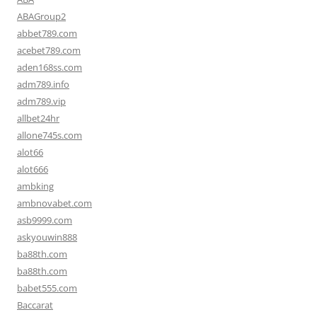
ABAGroup2
abbet789.com
acebet789.com
aden168ss.com
adm789.info
adm789.vip
allbet24hr
allone745s.com
alot66
alot666
ambking
ambnovabet.com
asb9999.com
askyouwin888
ba88th.com
ba88th.com
babet555.com
Baccarat