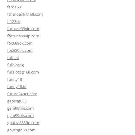
faro168
fcharoenkit168.com
ff123th
fortune99vip.com
fortune99vip.com
fox689ok.com
fox689ok.com
fullslot
fullslotpg
fullslotpg168.com
funny18
funny18.in
future24bet.com
gaojing888
gem99ths.com
gem99ths.com
goatza888fin.com
gowingo88.com