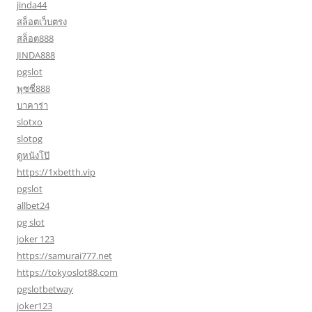
jinda44
สล็อตเว็บตรง
สล็อต888
JINDA888
pgslot
พุซซี่888
บาคาร่า
slotxo
slotpg
ดูหนังโป๊
https://1xbetth.vip
pgslot
allbet24
pg slot
joker 123
https://samurai777.net
https://tokyoslot88.com
pgslotbetway
joker123