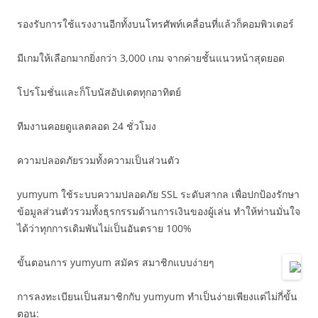
รองรับการใช้แรงงานอีกทั้งบนโทรศัพท์เคลื่อนที่แล้วก็คอมพิวเตอร์
มีเกมให้เลือกมากยิ่งกว่า 3,000 เกม จากค่ายชั้นแนวหน้าสุดยอด
โปรโมชั่นและก็โบนัสอัปเดตทุกอาทิตย์
ทีมงานคอยดูแลตลอด 24 ชั่วโมง
ความปลอดภัยรวมทั้งความเป็นส่วนตัว
yumyum ใช้ระบบความปลอดภัย SSL ระดับสากล เพื่อปกป้องรักษา
ข้อมูลส่วนตัวรวมทั้งธุรกรรมด้านการเงินของผู้เล่น ทำให้ท่านมั่นใจ
ได้ว่าทุกการเดิมพันไม่เป็นอันตราย 100%
ขั้นตอนการ yumyum สมัคร สมาชิกแบบง่ายๆ
การลงทะเบียนเป็นสมาชิกกับ yumyum ทำเป็นง่ายเพียงแต่ไม่กี่ขั้น
ตอน: