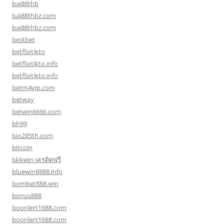
baj88thb
baj88thbz.com
baj88thbz.com
bestbet
betflixtikto
betflixtikto.info
betflixtikto.info
betm4vip.com
betway
betwin6666.com
bh99
bio285th.com
bitcoin
bkkwin เครดิตฟรี
bluewin8888.info
bombet888.win
bonus888
boonlert1688.com
boonlert1688.com