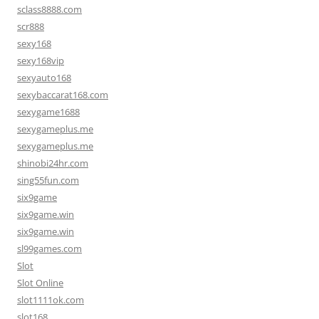
sclass8888.com
scr888
sexy168
sexy168vip
sexyauto168
sexybaccarat168.com
sexygame1688
sexygameplus.me
sexygameplus.me
shinobi24hr.com
sing55fun.com
six9game
six9game.win
six9game.win
sl99games.com
Slot
Slot Online
slot1111ok.com
slot168