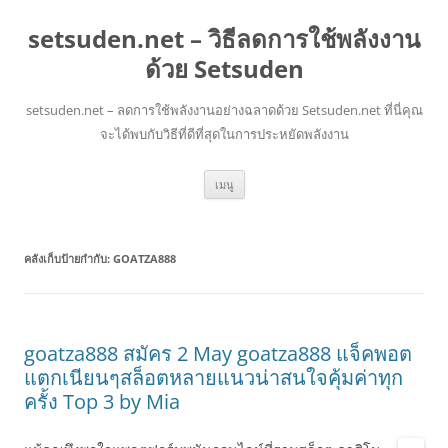
setsuden.net – วิธีลดการใช้พลังงาน
ด้วย Setsuden
setsuden.net – ลดการใช้พลังงานอย่างฉลาดด้วย Setsuden.net ที่นี่คุณ
จะได้พบกับวิธีที่ดีที่สุดในการประหยัดพลังงาน
ข้าม
เมนู
ไป
ยัง
เนื้อหา
คลังเก็บป้ายกำกับ:
GOATZA888
goatza888 สมัคร 2 May goatza888 แจ็คพอต
แตกเนียนๆสล็อตหลายแนวน่าสนใจคุ้มค่าทุก
ครั้ง Top 3 by Mia