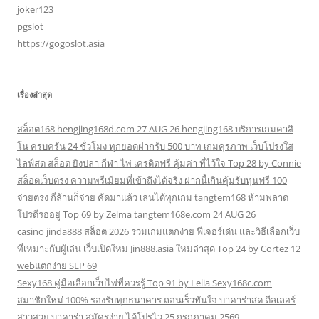
joker123
pgslot
https://gogoslot.asia
เรื่องล่าสุด
สล็อต168 hengjing168d.com 27 AUG 26 hengjing168 บริการเกมคาสิ
โน ครบครัน 24 ชั่วโมง ทุกยอดฝากรับ 500 บาท เกมคุรภาพ เว็บโปร่งใส
ไลฟ์สด สล็อต ยิงปลา กีฬา ไพ่ เครดิตฟรี คุ้มค่า ที่ไว้ใจ Top 28 by Connie
สล็อตเว็บตรง ความพรีเมียมที่เข้าถึงได้จริง ฝากนี้เกินคุ้มรับทุนฟรี 100
จ่ายตรง กี่ล้านก็จ่าย คัดมาแล้ว เล่นได้ทุกเกม tangtem168 ห้ามพลาด
โปรดีรออยู่ Top 69 by Zelma tangtem168e.com 24 AUG 26
casino jinda888 สล็อต 2026 รวมเกมแตกง่าย ฟีเจอร์เด่น และวิธีเลือกเว็บ
ที่เหมาะกับผู้เล่น เว็บเปิดใหม่ Jin888.asia ใหม่ล่าสุด Top 24 by Cortez 12
webแตกง่าย SEP 69
Sexy168 คู่มือเลือกเว็บไพ่ที่ควรรู้ Top 91 by Lelia Sexy168c.com
สมาชิกใหม่ 100% รองรับทุกธนาคาร ถอนเร็วทันใจ บาคาร่าสด ดีลเลอร์
สาวสวย บาคาร่า สมัครง่าย ได้โปรไว 25 กรกฎาคม 2569