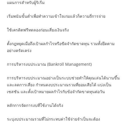
แผนการสำหรับผู้ริเริ่ม
เริ่มพนันขั้นต่ำเพื่อทำความเข้าใจเกมแล้วก็ความถี่การจ่าย
ใช้เครดิตฟรีทดลองก่อนเสี่ยงเงินจริง
ตั้งกฎหยุดเมื่อถึงเป้าผลกำไรหรือขีดจำกัดขาดทุน รวมทั้งยึดตาม
อย่างครัดเคร่ง
การบริหารงบประมาณ (Bankroll Management)
การบริหารงบประมาณอย่างเป็นระบบช่วยทำให้คุณเล่นได้นานขึ้น
และลดการเสี่ยง กำหนดงบประมาณรวมที่ยอมเสียได้ แบ่งเป็น
เซสชัน และตั้งเป้าหมายผลกำไรกับข้อจำกัดขาดทุนต่อวัน
หลักการจัดการงบที่ใช้งานได้จริง
ระบุงบประมาณรวมที่ไม่กระทบค่าใช้จ่ายจำเป็นจะต้อง