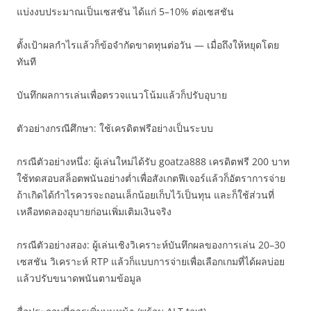
แบ่งงบประมาณเป็นเซสชัน ได้แก่ 5–10% ต่อเซสชัน
ตั้งเป้าผลกำไรแล้วก็ข้อจำกัดขาดทุนต่อวัน — เมื่อถึงให้หยุดโดย
ทันที
บันทึกผลการเล่นเพื่อตรวจแนวโน้มแล้วก็ปรับอุบาย
ตัวอย่างกรณีศึกษา: ใช้เครดิตฟรีอย่างเป็นระบบ
กรณีตัวอย่างหนึ่ง: ผู้เล่นใหม่ได้รับ goatza888 เครดิตฟรี 200 บาท
ใช้ทดสอบสล็อตพนันอย่างต่ำเพื่อสังเกตฟีเจอร์แล้วก็อัตราการจ่าย
ถ้าเกิดได้กำไรควรจะถอนเล็กน้อยเก็บไว้เป็นทุน และก็ใช้ส่วนที่
เหลือทดลองอุบายก่อนเพิ่มเติมเงินจริง
กรณีตัวอย่างสอง: ผู้เล่นเชิงวิเคราะห์บันทึกผลของการเล่น 20–30
เซสชัน วิเคราะห์ RTP แล้วก็แบบการจ่ายเพื่อเลือกเกมที่ได้ผลบ่อย
แล้วปรับขนาดพนันตามข้อมูล