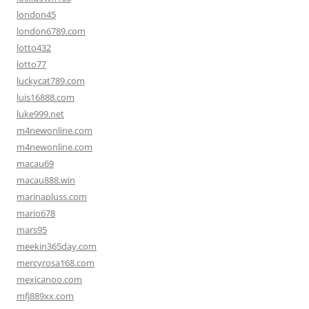
london45
london6789.com
lotto432
lotto77
luckycat789.com
luis16888.com
luke999.net
m4newonline.com
m4newonline.com
macau69
macau888.win
marinapluss.com
mario678
mars95
meekin365day.com
mercyrosa168.com
mexicanoo.com
mfj889xx.com