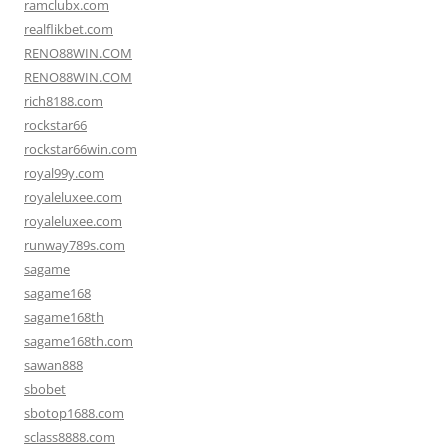
ramclubx.com
realflikbet.com
RENO88WIN.COM
RENO88WIN.COM
rich8188.com
rockstar66
rockstar66win.com
royal99y.com
royaleluxee.com
royaleluxee.com
runway789s.com
sagame
sagame168
sagame168th
sagame168th.com
sawan888
sbobet
sbotop1688.com
sclass8888.com