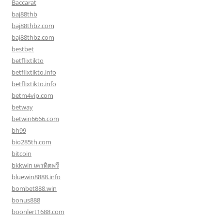
Baccarat
baj88thb
baj88thbz.com
baj88thbz.com
bestbet
betflixtikto
betflixtikto.info
betflixtikto.info
betm4vip.com
betway
betwin6666.com
bh99
bio285th.com
bitcoin
bkkwin เครดิตฟรี
bluewin8888.info
bombet888.win
bonus888
boonlert1688.com