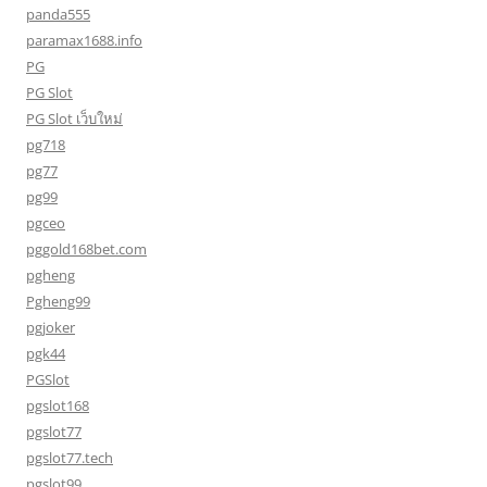
panda555
paramax1688.info
PG
PG Slot
PG Slot เว็บใหม่
pg718
pg77
pg99
pgceo
pggold168bet.com
pgheng
Pgheng99
pgjoker
pgk44
PGSlot
pgslot168
pgslot77
pgslot77.tech
pgslot99