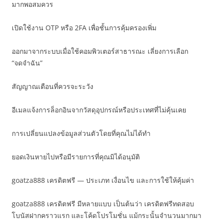
มากพอสมควร
เปิดใช้งาน OTP หรือ 2FA เพื่อชั้นการคุ้มครองเพิ่ม
ออกมาจากระบบเมื่อใช้คอมพิวเตอร์สาธารณะ เลี่ยงการเลือก
“จดจำฉัน”
สัญญาณเตือนที่ควรจะระวัง
อีเมลแจ้งการล็อกอินจากวัสดุอุปกรณ์หรือประเทศที่ไม่คุ้นเคย
การเปลี่ยนแปลงข้อมูลส่วนตัวโดยที่คุณไม่ได้ทำ
ยอดเงินหายไปหรือมีรายการที่คุณมิได้อนุมัติ
goatza888 เครดิตฟรี — ประเภท เงื่อนไข และการใช้ให้คุ้มค่า
goatza888 เครดิตฟรี มีหลายแบบ เป็นต้นว่า เครดิตฟรีทดสอบ
โบนัสฝากคราวแรก และโค้ดโปรโมชั่น แม้กระนั้นจำนวนมากมา