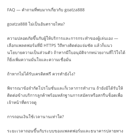
FAQ — คำถามที่พบมากเกี่ยวกับ goatza888
goatza888 ไม่เป็นอันตรายไหม?
ความปลอดภัยขึ้นกับผู้ให้บริการและการกระทำของผู้เล่นเอง —
เลือกแพลตฟอร์มที่มี HTTPS วิถีทางติดต่อแจ่มชัด แล้วก็แนว
นโยบายความเป็นส่วนตัว ถ้าหากมีใบอนุมัติจากหน่วยงานที่ไว้ใจได้
ก็ยิ่งเพิ่มความมั่นใจและความเชื่อมั่น
ถ้าหากไม่ได้รับเครดิตฟรี ควรทำยังไง?
พิจารณาข้อจำกัดโปรโมชั่นและก็เวลาการทำงาน ถ้ายังมิได้รับให้
ติดต่อข้างบริการลูกค้าพร้อมหลักฐานการสมัครหรือสกรีนช็อตเพื่อ
เจ้าหน้าที่ตรวจดู
การถอนเงินใช้เวลานานเท่าใด?
ระยะเวลาถอนขึ้นกับระบบของแพลตฟอร์มและธนาคารปลายทาง