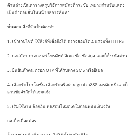
ด้านล่างเป็นตารางสรุปวิธีการสมัครที่กระชับ เหมาะสำหรับแสดง
เป็นคำตอบสั้นในหน้าผลการค้นหา
ขั้นตอน สิ่งที่จำเป็นต้องทำ
1. เข้าเว็บไซต์ ใช้ลิงก์ที่เชื่อถือได้ ตรวจสอบโดเมนรวมทั้ง HTTPS
2. กดสมัคร กรอกเบอร์โทรศัพท์ อีเมล ชื่อ-ชื่อสกุล และก็ตั้งรหัสผ่าน
3. ยืนยันตัวตน กรอก OTP ที่ได้รับทาง SMS หรืออีเมล
4. เลือกรับโปรโมชั่น เลือกรับหรือผ่าน goatza888 เครดิตฟรี และก็
อ่านข้อจำกัดให้แจ่มแจ้ง
5. เริ่มใช้งาน ล็อกอิน ทดสอบโหมดเดโมก่อนพนันเงินจริง
กลเม็ดเมื่อสมัคร