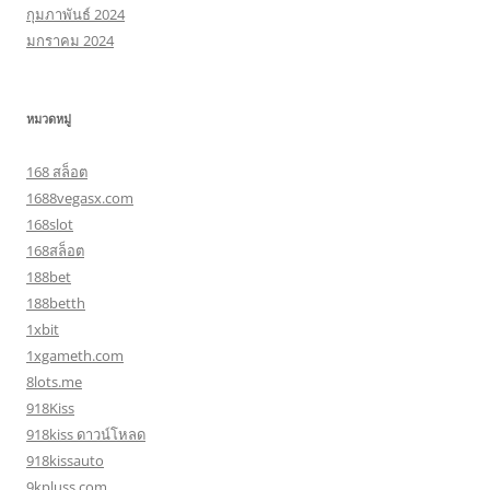
กุมภาพันธ์ 2024
มกราคม 2024
หมวดหมู่
168 สล็อต
1688vegasx.com
168slot
168สล็อต
188bet
188betth
1xbit
1xgameth.com
8lots.me
918Kiss
918kiss ดาวน์โหลด
918kissauto
9kpluss.com