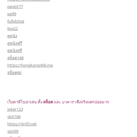
pgslot77
pg99
fullslotpg
live22
ดูหนัง
ดูหนังฟรี
ดูหนังฟรี
สล็อต168
https://hongkong456.me
สล็อต66
เว็บคาสิโนน่าเล่น ทั้ง
สล็อต
และ
บาคาร่า
ตึงจริงแตกบ่อยมาก
joker123
slot168
https://jin55.net
slot99