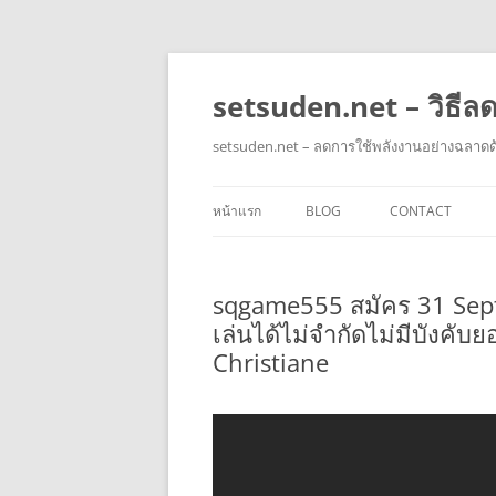
setsuden.net – วิธีล
setsuden.net – ลดการใช้พลังงานอย่างฉลาดด้วย
หน้าแรก
BLOG
CONTACT
sqgame555 สมัคร 31 Sept
เล่นได้ไม่จำกัดไม่มีบังคั
Christiane