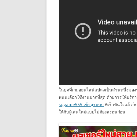
ในยุคที่เกมออนไลน์แปลงเป็นส่วนหนึ่งของ
พนันเลือกใช้งานมากที่สุด ด้วยการให้บริก
sqgame555 เข้าสู่ระบบ
ที่เร็วทันใจแล้วก
ให้กับผู้เล่นใหม่แบบไม่ต้องลงทุนก่อน