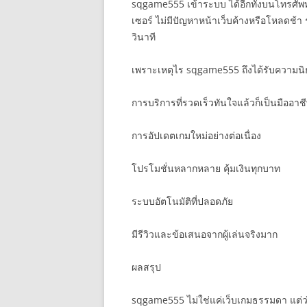
sqgame555 เข้าระบบ ได้อีกทั้งบนโทรศัพท
เซอร์ ไม่มีปัญหาหน้าเว็บค้างหรือโหลดช้า
วินาที
เพราะเหตุไร sqgame555 ถึงได้รับความนิ
การบริการที่รวดเร็วทันใจแล้วก็เป็นมืออาช
การอัปเดตเกมใหม่อย่างต่อเนื่อง
โปรโมชั่นหลากหลาย คุ้มเงินทุกบาท
ระบบอัตโนมัติที่ปลอดภัย
มีรีวิวและข้อเสนอจากผู้เล่นจริงมาก
ผลสรุป
sqgame555 ไม่ใช่แค่เว็บเกมธรรมดา แต่ว่า