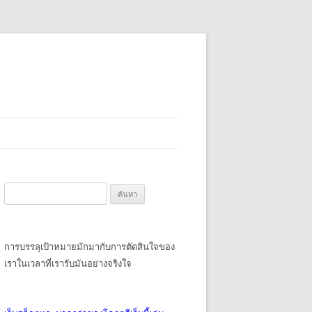
ค้นหา
สำหรับ:
การบรรลุเป้าหมายมักมากับการตัดสินใจของ
เราในเวลาที่เรารับมันอย่างจริงใจ