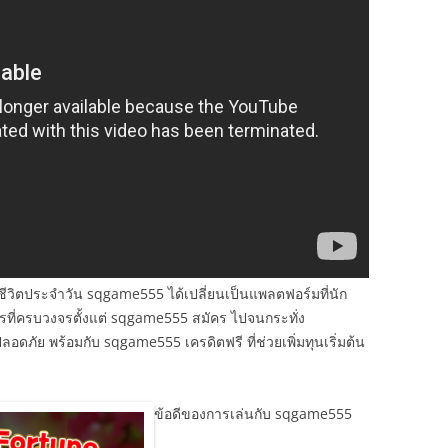
ชีวิตประจำวัน sqgame555 ได้เปลี่ยนเป็นแพลตฟอร์มที่นัก
ารที่ครบวงจรตั้งแต่ sqgame555 สมัคร ไปจนกระทั่ง
็ปลอดภัย พร้อมกับ sqgame555 เครดิตฟรี ที่ช่วยเพิ่มทุนเริ่มต้น
ข้อดีของการเล่นกับ sqgame555