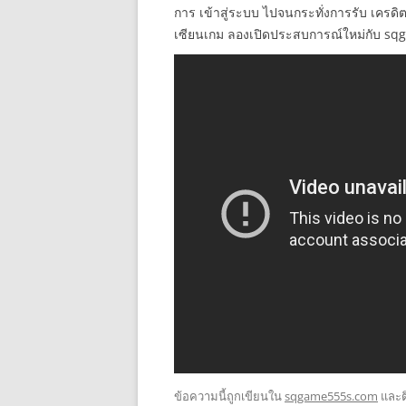
การ เข้าสู่ระบบ ไปจนกระทั่งการรับ เครดิต
เซียนเกม ลองเปิดประสบการณ์ใหม่กับ sqgam
ข้อความนี้ถูกเขียนใน
sqgame555s.com
และต