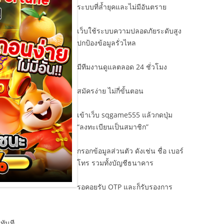
ระบบที่ล้ำยุคและไม่มีอันตราย
เว็บใช้ระบบความปลอดภัยระดับสูง
ปกป้องข้อมูลรั่วไหล
มีทีมงานดูแลตลอด 24 ชั่วโมง
สมัครง่าย ไม่กี่ขั้นตอน
เข้าเว็บ sqgame555 แล้วกดปุ่ม
“ลงทะเบียนเป็นสมาชิก”
กรอกข้อมูลส่วนตัว ดังเช่น ชื่อ เบอร์
โทร รวมทั้งบัญชีธนาคาร
รอคอยรับ OTP และก็รับรองการ
ทันที