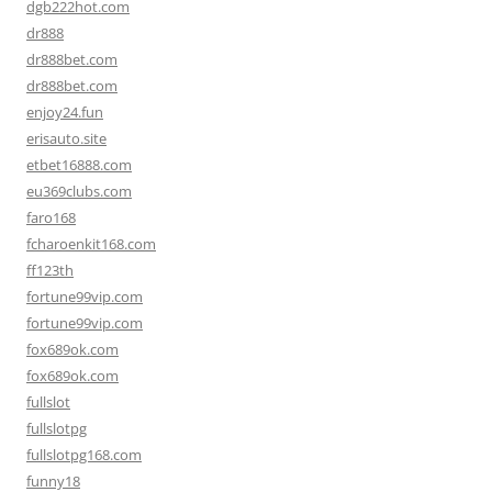
dgb222hot.com
dr888
dr888bet.com
dr888bet.com
enjoy24.fun
erisauto.site
etbet16888.com
eu369clubs.com
faro168
fcharoenkit168.com
ff123th
fortune99vip.com
fortune99vip.com
fox689ok.com
fox689ok.com
fullslot
fullslotpg
fullslotpg168.com
funny18