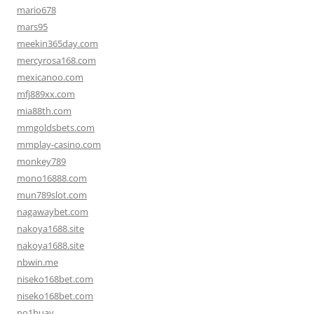
mario678
mars95
meekin365day.com
mercyrosa168.com
mexicanoo.com
mfj889xx.com
mia88th.com
mmgoldsbets.com
mmplay-casino.com
monkey789
mono16888.com
mun789slot.com
nagawaybet.com
nakoya1688.site
nakoya1688.site
nbwin.me
niseko168bet.com
niseko168bet.com
no1huay