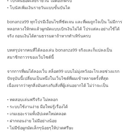
• โปรคืนยอดเสียรายวัน ไม่ต้องกดรับ
• โบนัสเพิ่มเงินรายวันแบบขั้นบันได
bonanza99 ทุกโปรมีเงื่อนไขที่ชัดเจน และที่ผมถูกใจเป็น ไม่มีการ
หลอกลวงให้กดแล้วผูกมัดแบบเบิกเงินไม่ได้ โปรแต่ละอย่างใช้ได้
จริง ถอนเงินได้ตามธรรมดาถ้าหากทำเทิร์นครบ
บทสรุปจากคนที่ได้ลองเล่น bonanza99 จริงและก็แปลงเป็น
สมาชิกถาวรของเว็บไซต์นี้
จากการที่ผมได้ลองเว็บ สล็อต99 แบบไม่มุ่งหวังอะไรเลยช่วงแรก
ปัจจุบันนี้เปลี่ยนเป็นหนึ่งในเว็บไซต์ที่ผมเข้าหลายครั้งที่สุด
เนื่องจากว่าทุกสิ่งมันตรงกับสิ่งที่ผู้เล่นอยากได้ ไม่ว่าจะเป็น
• ทดสอบเล่นฟรีจริง ไม่หลอก
• ระบบใช้งานง่าย มือใหม่รู้เรื่องได้
• เกมเยอะรวมทั้งอัปเดตใหม่ตลอด
• ฝากถอนง่าย ไม่มีอย่างน้อย
• ไม่มีข้อผูกมัดเล็กๆน้อยๆให้ปวดศรีษะ