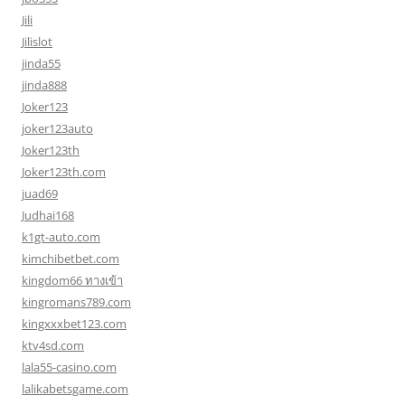
Jili
Jilislot
jinda55
jinda888
Joker123
joker123auto
Joker123th
Joker123th.com
juad69
Judhai168
k1gt-auto.com
kimchibetbet.com
kingdom66 ทางเข้า
kingromans789.com
kingxxxbet123.com
ktv4sd.com
lala55-casino.com
lalikabetsgame.com