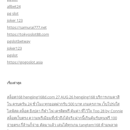
allbet24
pg slot
joker 123
https://samurai777.net
https://tokyoslot88.com
pgslotbetway
joker123
pgslot
https://gogoslot.asia
เรื่องล่าสุด
สล็อต168 hengjing168d.com 27 AUG 26 hengjing168 บริการเกมคาสิ
โน ครบครัน 24 ชั่วโมง ทุกยอดฝากรับ 500 บาท เกมคุรภาพ เว็บโปร่งใส
ไลฟ์สด สล็อต ยิงปลา กีฬา ไพ่ เครดิตฟรี คุ้มค่า ที่ไว้ใจ Top 28 by Connie
สล็อตเว็บตรง ความพรีเมียมที่เข้าถึงได้จริง ฝากนี้เกินคุ้มรับทุนฟรี 100
จ่ายตรง กี่ล้านก็จ่าย คัดมาแล้ว เล่นได้ทุกเกม tangtem168 ห้ามพลาด