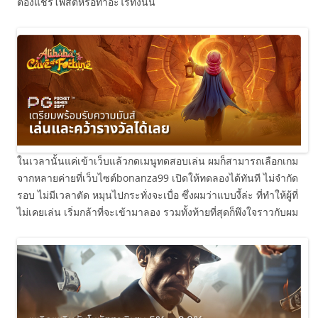
ต้องแชร์โพสต์หรือทำอะไรทั้งนั้น
ในเวลานั้นแค่เข้าเว็บแล้วกดเมนูทดสอบเล่น ผมก็สามารถเลือกเกม
จากหลายค่ายที่เว็บไซต์bonanza99 เปิดให้ทดลองได้ทันที ไม่จำกัด
รอบ ไม่มีเวลาตัด หมุนไปกระทั่งจะเบื่อ ซึ่งผมว่าแบบงี้ล่ะ ที่ทำให้ผู้ที่
ไม่เคยเล่น เริ่มกล้าที่จะเข้ามาลอง รวมทั้งท้ายที่สุดก็พึงใจราวกับผม