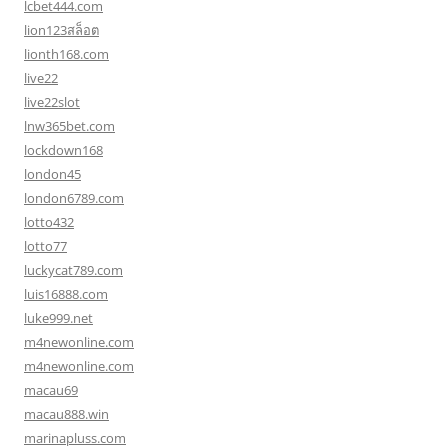
lcbet444.com
lion123สล็อต
lionth168.com
live22
live22slot
lnw365bet.com
lockdown168
london45
london6789.com
lotto432
lotto77
luckycat789.com
luis16888.com
luke999.net
m4newonline.com
m4newonline.com
macau69
macau888.win
marinapluss.com