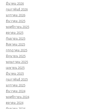
มีนาคม 2026
กุมภาพันธ์ 2026
มกราคม 2026
ธันวาคม 2025
พฤศจิกายน 2025
ตุลาคม 2025
กันยายน 2025
สิงหาคม 2025
กรกฎาคม 2025
มิถุนายน 2025
พฤษภาคม 2025
เมษายน 2025
มีนาคม 2025
กุมภาพันธ์ 2025
มกราคม 2025
ธันวาคม 2024
พฤศจิกายน 2024
ตุลาคม 2024
กันยายน 2024