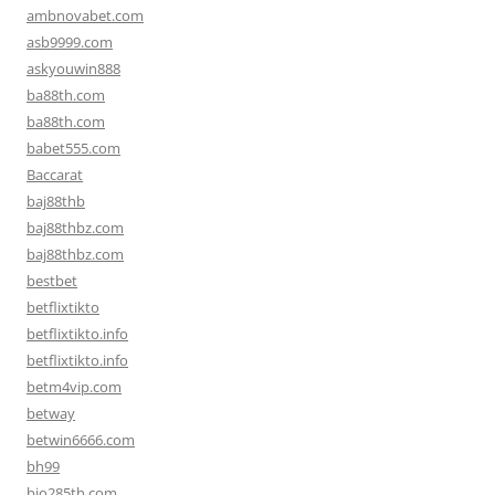
ambnovabet.com
asb9999.com
askyouwin888
ba88th.com
ba88th.com
babet555.com
Baccarat
baj88thb
baj88thbz.com
baj88thbz.com
bestbet
betflixtikto
betflixtikto.info
betflixtikto.info
betm4vip.com
betway
betwin6666.com
bh99
bio285th.com