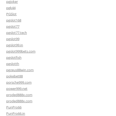
pgjoker
pgk44
PGSlot
pgslot168
pgslot77
pgslot77.tech
pgslot99
pgslot99.in
pgslot999bets.com
pgslotfish
pgslotth
pgzeus88win.com
pokebet88
porsche999.com
power999.net
proded888x.com
proded888x.com
PunPro66
PunPro66.in