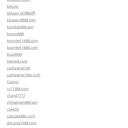
bitcoin
bkkwin เครดิตฟรี
bluewin8888.info
bombet888.win
bonus888
boonlert1688.com
boonlert1688.com
brazil999
bwvip4.com
cashgame168
cashgame168x.com
Casino
cc11388.com
chang7777
chinatown888.win
coke55
cupcake88x.com
daruma1688.com