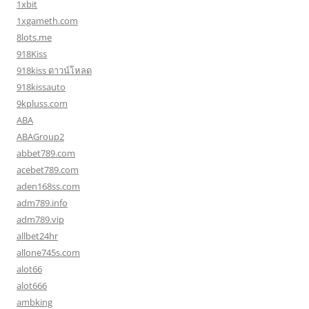
1xbit
1xgameth.com
8lots.me
918Kiss
918kiss ดาวน์โหลด
918kissauto
9kpluss.com
ABA
ABAGroup2
abbet789.com
acebet789.com
aden168ss.com
adm789.info
adm789.vip
allbet24hr
allone745s.com
alot66
alot666
ambking