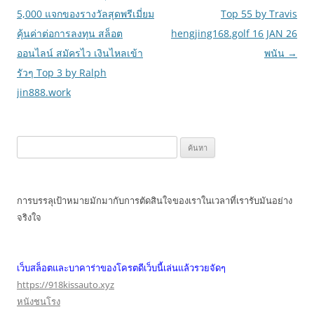
5,000 แจกของรางวัลสุดพรีเมี่ยม
Top 55 by Travis
คุ้นค่าต่อการลงทุน สล็อต
hengjing168.golf 16 JAN 26
ออนไลน์ สมัครไว เงินไหลเข้า
พนัน
→
รัวๆ Top 3 by Ralph
jin888.work
ค้นหา
สำหรับ:
การบรรลุเป้าหมายมักมากับการตัดสินใจของเราในเวลาที่เรารับมันอย่าง
จริงใจ
เว็บสล็อตและบาคาร่าของโครตดีเว็บนี้เล่นแล้วรวยจัดๆ
https://918kissauto.xyz
หนังชนโรง