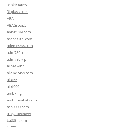
918kissauto
9kpluss.com
ABA
ABAGroup2
abbet789.com
acebet789.com
aden168ss.com
adm789.info
adm789.vip
allbet24hr
allone745s.com
alot66
alot666
ambking
ambnovabet.com
asb9999.com
askyouwin888
ba88th.com