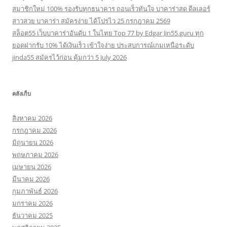
สมาชิกใหม่ 100% รองรับทุกธนาคาร ถอนเร็วทันใจ บาคาร่าสด ดีลเลอร์
สาวสวย บาคาร่า สมัครง่าย ได้โปรไว 25 กรกฎาคม 2569
สล็อต55 เว็บบาคาร่าอันดับ 1 ในไทย Top 77 by Edgar Jin55.guru ทุก
ยอดฝากรับ 10% ได้เงินเร็ว เข้าใจง่าย ประสบการณ์เกมเหนือระดับ
jinda55 สมัครไว้ก่อน คุ้มกว่า 5 July 2026
คลังเก็บ
สิงหาคม 2026
กรกฎาคม 2026
มิถุนายน 2026
พฤษภาคม 2026
เมษายน 2026
มีนาคม 2026
กุมภาพันธ์ 2026
มกราคม 2026
ธันวาคม 2025