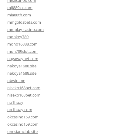
mexicanoo.com
mfj889xx.com
mia88th.com
mmgoldsbets.com
mmplay-casino.com
monkey789
mono16888.com
mun789slot.com
nagawaybet.com
nakoya1688.site
nakoya1688.site
nbwin.me
niseko168bet.com
niseko168bet.com
no1huay
no1huay.com
okcasino159.com
okcasino159.com
onesiamclub.site