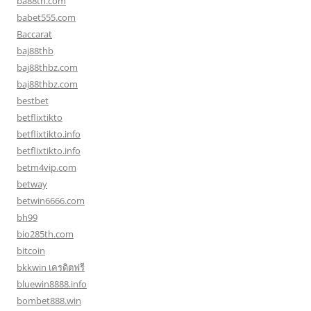
ba88th.com
babet555.com
Baccarat
baj88thb
baj88thbz.com
baj88thbz.com
bestbet
betflixtikto
betflixtikto.info
betflixtikto.info
betm4vip.com
betway
betwin6666.com
bh99
bio285th.com
bitcoin
bkkwin เครดิตฟรี
bluewin8888.info
bombet888.win