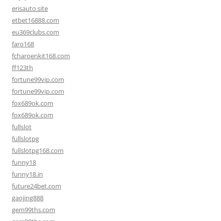
erisauto.site
etbet16888.com
eu369clubs.com
faro168
fcharoenkit168.com
ff123th
fortune99vip.com
fortune99vip.com
fox689ok.com
fox689ok.com
fullslot
fullslotpg
fullslotpg168.com
funny18
funny18.in
future24bet.com
gaojing888
gem99ths.com