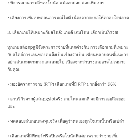
• พิจารณาความถี่ของโบนัส แม้ออกบ่อย ค่อยเพิ่มเบท
• เลี่ยงการเพิ่มเบทตอนอารมณ์ไม่ดี เนื่องจากจะก่อให้ตกลงใจพลาด
3. เลือกเกมให้เหมาะกับสไตล์: เกมดี เกมโดน เลือกเป็นก็รวย!
ทุกเกมสล็อตpgมีจังหวะการจ่ายที่แตกต่างกัน การเลือกเกมที่เหมาะ
กับสไตล์การเล่นของตนจึงเป็นเรื่องจำเป็น เซียนหลายคนชี้แนะว่า
อย่าเล่นเกมตามกระแสเสมอไป เนื่องจากว่าบางเกมอาจไม่เหมาะ
กับคุณ
• มองอัตราการจ่าย (RTP) เลือกเกมที่มี RTP มากยิ่งกว่า 96%
• อ่านรีวิวจากผู้เล่นpgslotจริง เกมไหนแตกดี จะมีการเอ่ยถึงเยอะ
แยะ
• ทดสอบเล่นก่อนลงทุนจริง เพื่อดูว่าตนเองถูกใจเกมนั้นหรือเปล่า
• เลือกเกมที่มีฟีพบร์ฟรีสปินหรือโบนัสพิเศษ เพราะว่าช่วยเพิ่ม