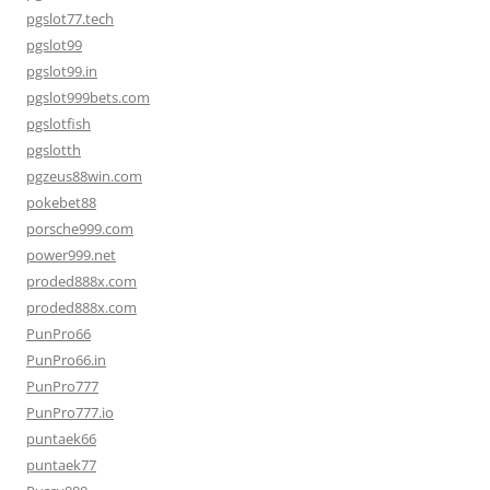
pgslot77.tech
pgslot99
pgslot99.in
pgslot999bets.com
pgslotfish
pgslotth
pgzeus88win.com
pokebet88
porsche999.com
power999.net
proded888x.com
proded888x.com
PunPro66
PunPro66.in
PunPro777
PunPro777.io
puntaek66
puntaek77