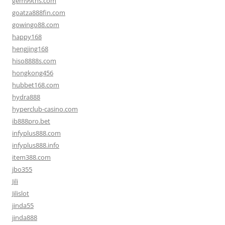
gem99ths.com
goatza888fin.com
gowingo88.com
happy168
hengjing168
hiso8888s.com
hongkong456
hubbet168.com
hydra888
hyperclub-casino.com
ib888pro.bet
infyplus888.com
infyplus888.info
item388.com
jbo355
Jili
Jilislot
jinda55
jinda888