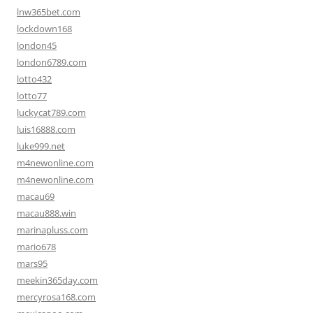
lnw365bet.com
lockdown168
london45
london6789.com
lotto432
lotto77
luckycat789.com
luis16888.com
luke999.net
m4newonline.com
m4newonline.com
macau69
macau888.win
marinapluss.com
mario678
mars95
meekin365day.com
mercyrosa168.com