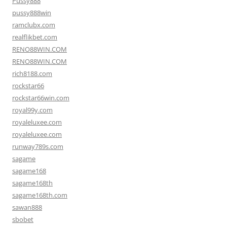
Pussy888
pussy888win
ramclubx.com
realflikbet.com
RENO88WIN.COM
RENO88WIN.COM
rich8188.com
rockstar66
rockstar66win.com
royal99y.com
royaleluxee.com
royaleluxee.com
runway789s.com
sagame
sagame168
sagame168th
sagame168th.com
sawan888
sbobet