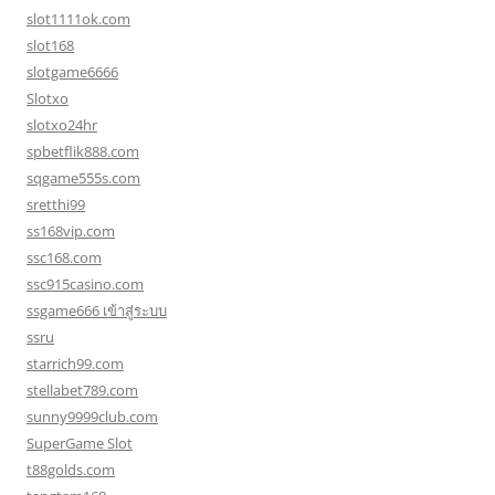
slot1111ok.com
slot168
slotgame6666
Slotxo
slotxo24hr
spbetflik888.com
sqgame555s.com
sretthi99
ss168vip.com
ssc168.com
ssc915casino.com
ssgame666 เข้าสู่ระบบ
ssru
starrich99.com
stellabet789.com
sunny9999club.com
SuperGame Slot
t88golds.com