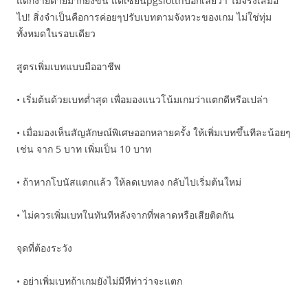
แตกง่ายดายมากยิ่งขึ้น แต่เซียนpgslotthบอกเลยว่า ไม่จริงเสมอ
ไป! สิ่งจำเป็นคือการค่อยๆปรับเบทตามจังหวะของเกม ไม่ใช่ทุ่ม
ทั้งหมดในรอบเดียว
สูตรเพิ่มเบทแบบมืออาชีพ
• เริ่มต้นด้วยเบทต่ำสุด เพื่อมองแนวโน้มเกมว่าแตกดีหรือเปล่า
• เมื่อมองเห็นสัญลักษณ์พิเศษออกหลายครั้ง ให้เพิ่มเบทขึ้นทีละน้อยๆ
เช่น จาก 5 บาท เพิ่มเป็น 10 บาท
• ถ้าหากโบนัสแตกแล้ว ให้ลดเบทลง กลับไปเริ่มต้นใหม่
• ไม่ควรเพิ่มเบทในทันทีหลังจากที่พลาดหรือเสียติดกัน
จุดที่ต้องระวัง
• อย่าเพิ่มเบทถ้าเกมยังไม่มีทีท่าว่าจะแตก