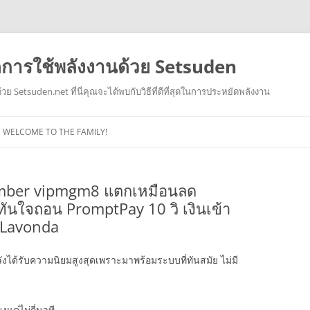
ดการใช้พลังงานด้วย Setsuden
 Setsuden.net ที่นี่คุณจะได้พบกับวิธีที่ดีที่สุดในการประหยัดพลังงาน
ข้าม
ไป
WELCOME TO THE FAMILY!
ยัง
เนื้อหา
mber vipmgm8 แตกเหมือนลด
ทันใจถอน PromptPay 10 วิ เงินเข้า
 Lavonda
ังได้รับความนิยมสูงสุดเพราะมาพร้อมระบบที่ทันสมัย ไม่มี
แค่ไม่กี่นาที