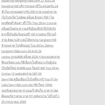
สล็อต168 hengjing168d.com 27 AUG 26
hengjing168 บริการเกมคาสิโน ครบครัน 24
ชั่วโมง ทุกยอดฝากรับ 500 บาท เกมคุรภาพ
เว็บโปร่งใส ไลฟ์สด สล็อต ยิงปลา กีฬา ไพ่
เครดิตฟรี คุ้มค่า ที่ไว้ใจ Top 28 by Connie
สล็อตเว็บตรง ความพรีเมียมที่เข้าถึงได้จริง
ฝากนี้เกินคุ้มรับทุนฟรี 100 จ่ายตรง กี่ล้านก็
จ่าย คัดมาแล้ว เล่นได้ทุกเกม tangtem168
ห้ามพลาด โปรดีรออยู่ Top 69 by Zelma
tangtem168e.com 24 AUG 26
casino jinda888 สล็อต 2026 รวมเกมแตกง่าย
ฟีเจอร์เด่น และวิธีเลือกเว็บที่เหมาะกับผู้เล่น
เว็บเปิดใหม่ Jin888.asia ใหม่ล่าสุด Top 24 by
Cortez 12 webแตกง่าย SEP 69
Sexy168 คู่มือเลือกเว็บไพ่ที่ควรรู้ Top 91 by
Lelia Sexy168c.com สมาชิกใหม่ 100%
รองรับทุกธนาคาร ถอนเร็วทันใจ บาคาร่าสด
ดีลเลอร์สาวสวย บาคาร่า สมัครง่าย ได้โปรไว
25 กรกฎาคม 2569