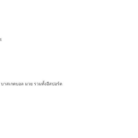
ร
ล บาสเกตบอล มวย รวมทั้งอีสปอร์ต