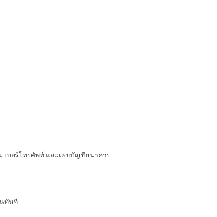
ช่น เบอร์โทรศัพท์ และเลขบัญชีธนาคาร
นทันที