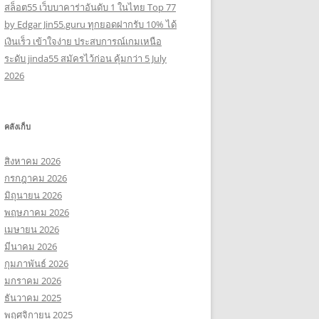
สล็อต55 เว็บบาคาร่าอันดับ 1 ในไทย Top 77
by Edgar Jin55.guru ทุกยอดฝากรับ 10% ได้
เงินเร็ว เข้าใจง่าย ประสบการณ์เกมเหนือ
ระดับ jinda55 สมัครไว้ก่อน คุ้มกว่า 5 July
2026
คลังเก็บ
สิงหาคม 2026
กรกฎาคม 2026
มิถุนายน 2026
พฤษภาคม 2026
เมษายน 2026
มีนาคม 2026
กุมภาพันธ์ 2026
มกราคม 2026
ธันวาคม 2025
พฤศจิกายน 2025