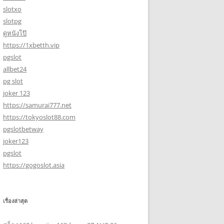
slotxo
slotpg
ดูหนังโป๊
https://1xbetth.vip
pgslot
allbet24
pg slot
joker 123
https://samurai777.net
https://tokyoslot88.com
pgslotbetway
joker123
pgslot
https://gogoslot.asia
เรื่องล่าสุด