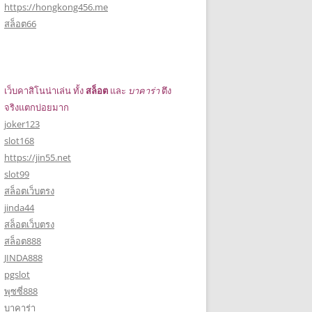
https://hongkong456.me
สล็อต66
เว็บคาสิโนน่าเล่น ทั้ง
สล็อต
และ
บาคาร่า
ตึง
จริงแตกบ่อยมาก
joker123
slot168
https://jin55.net
slot99
สล็อตเว็บตรง
jinda44
สล็อตเว็บตรง
สล็อต888
JINDA888
pgslot
พุซซี่888
บาคาร่า