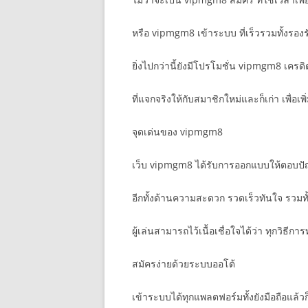
หรือ vipmgm8 เข้าระบบ ที่เร็วรวมทั้งรองร
ยิ่งไปกว่านี้ยังมีโปรโมชั่น vipmgm8 เครดิ
ที่แจกจริงให้กับสมาชิกใหม่และก็เก่า เพื่
จุดเด่นของ vipmgm8
เว็บ vipmgm8 ได้รับการออกแบบให้ตอบปัญ
อีกทั้งด้านความสะดวก รวดเร็วทันใจ รว
ผู้เล่นสามารถไว้เนื้อเชื่อใจได้ว่า ทุกวิธ
สมัครง่ายด้วยระบบออโต้
เข้าระบบได้ทุกแพลตฟอร์มทั้งยังมือถือแล้ว