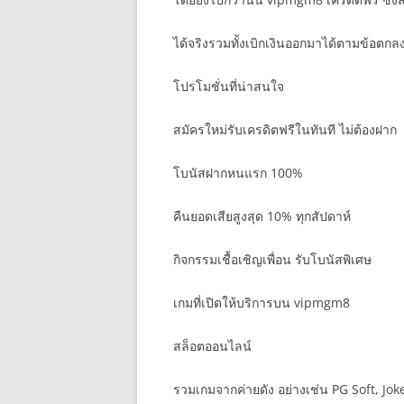
ได้จริงรวมทั้งเบิกเงินออกมาได้ตามข้อตกล
โปรโมชั่นที่น่าสนใจ
สมัครใหม่รับเครดิตฟรีในทันที ไม่ต้องฝาก
โบนัสฝากหนแรก 100%
คืนยอดเสียสูงสุด 10% ทุกสัปดาห์
กิจกรรมเชื้อเชิญเพื่อน รับโบนัสพิเศษ
เกมที่เปิดให้บริการบน vipmgm8
สล็อตออนไลน์
รวมเกมจากค่ายดัง อย่างเช่น PG Soft, Jo