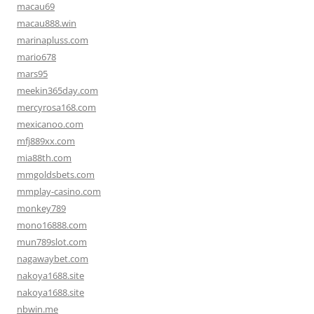
macau69
macau888.win
marinapluss.com
mario678
mars95
meekin365day.com
mercyrosa168.com
mexicanoo.com
mfj889xx.com
mia88th.com
mmgoldsbets.com
mmplay-casino.com
monkey789
mono16888.com
mun789slot.com
nagawaybet.com
nakoya1688.site
nakoya1688.site
nbwin.me