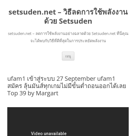
setsuden.net – วิธีลดการใช้พลังงาน
ด้วย Setsuden
setsuden.net – ลดการใช้พลังงานอย่างฉลาดด้วย Setsuden.net ที่นี่คุณ
จะได้พบกับวิธีที่ดีที่สุดในการประหยัดพลังงาน
ข้าม
เมนู
ไป
ยัง
เนื้อหา
ufam1 เข้าสู่ระบบ 27 September ufam1
สมัคร ลุ้นมันส์ทุกเกมไม่มีขั้นต่ำถอนออกได้เลย
Top 39 by Margart