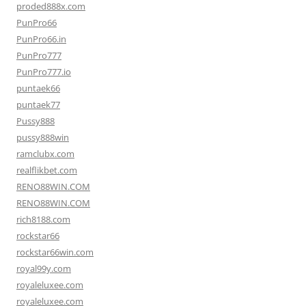
proded888x.com
PunPro66
PunPro66.in
PunPro777
PunPro777.io
puntaek66
puntaek77
Pussy888
pussy888win
ramclubx.com
realflikbet.com
RENO88WIN.COM
RENO88WIN.COM
rich8188.com
rockstar66
rockstar66win.com
royal99y.com
royaleluxee.com
royaleluxee.com