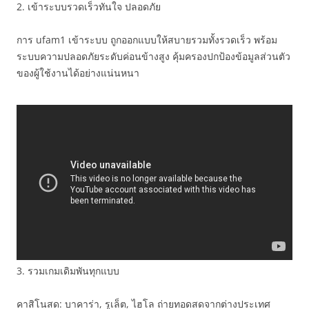
2. เข้าระบบรวดเร็วทันใจ ปลอดภัย
การ ufam1 เข้าระบบ ถูกออกแบบให้สบายรวมทั้งรวดเร็ว พร้อม
ระบบความปลอดภัยระดับค่อนข้างสูง คุ้มครองปกป้องข้อมูลส่วนตัว
ของผู้ใช้งานได้อย่างแน่นหนา
3. รวมเกมเดิมพันทุกแบบ
คาสิโนสด: บาคาร่า, รูเล็ต, ไฮโล ถ่ายทอดสดจากต่างประเทศ