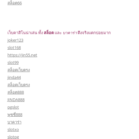
สล็อต66
เว็บคาสิโนน่าเล่น ทั้ง
สล็อต
และ
บาคาร่า
ตึงจริงแตกบ่อยมาก
joker123
slot168
https://jin55.net
slot99
สล็อตเว็บตรง
jinda44
สล็อตเว็บตรง
สล็อต888
JINDA888
pgslot
พุซซี่888
บาคาร่า
slotxo
slotpg