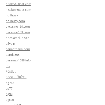
niseko168bet.com
niseko168bet.com
no1huay
no1huay.com
okcasino159.com
okcasino159.com
onesiamclub.site
p2vvip
pananthai99.com
panda555
paramax1688.info
PG
PG Slot
PG Slot เว็บใหม่
pg718
pg77
pg99
pgceo