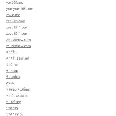
yak699.net
yumyum168.com
z5vip.me
zaf888s.com
zeed1911.com
zeed1911.com
zeus88new.com
zeus88new.com
คาสิโน
คาสิโนออนไลน์
จำนำรถ
ซอยเบท
ซีเกมส์68
ดูหนัง
ทดลองเล่นสล็อต
ทะเบียนรถสวย
ทางเข้าpg
บาคาร่า
บาคาร่า168