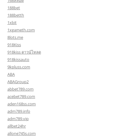
168สล็อต
188bet
188betth
1xbit
1xgameth.com
8lots.me
918Kiss
918kiss ดาวน์โหลด
918kissauto
9kpluss.com
ABA
ABAGroup2
abbet789.com
acebet789.com
aden168ss.com
adm789.info
adm789.vip
allbet24hr
allone745s.com