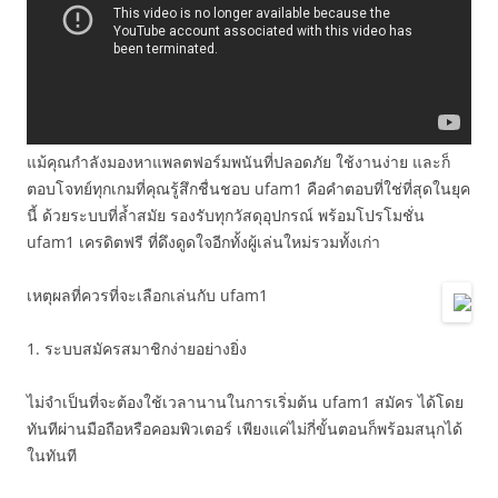
แม้คุณกำลังมองหาแพลตฟอร์มพนันที่ปลอดภัย ใช้งานง่าย และก็
ตอบโจทย์ทุกเกมที่คุณรู้สึกชื่นชอบ ufam1 คือคำตอบที่ใช่ที่สุดในยุค
นี้ ด้วยระบบที่ล้ำสมัย รองรับทุกวัสดุอุปกรณ์ พร้อมโปรโมชั่น
ufam1 เครดิตฟรี ที่ดึงดูดใจอีกทั้งผู้เล่นใหม่รวมทั้งเก่า
เหตุผลที่ควรที่จะเลือกเล่นกับ ufam1
1. ระบบสมัครสมาชิกง่ายอย่างยิ่ง
ไม่จำเป็นที่จะต้องใช้เวลานานในการเริ่มต้น ufam1 สมัคร ได้โดย
ทันทีผ่านมือถือหรือคอมพิวเตอร์ เพียงแค่ไม่กี่ขั้นตอนก็พร้อมสนุกได้
ในทันที