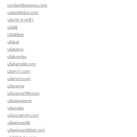
tunder88express.com
udee365day.com
ufa191 ทางเข้า
ufa88
Ufa89bet
ufabet
ufabetxx
ufabombx
ufaheno88.com
ufam11.com
ufamnn.com
ufanance
ufanance789.com
ufasexygame
ufasnake
ufasocietyth.com
ufawinner88
ufawinner99bet.com