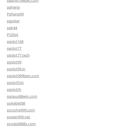
pggold168bet.com
pgheng
Pgheng99
pgjoker
pgk44
PGSlot
pgslot168
pgslot77
pgslot77.tech
pgslot99
pgslot99.in
pgslot999bets.com
pgslotfish
pgslotth
pgzeus88win.com
pokebet88
porsche999.com
power999.net
proded888x.com