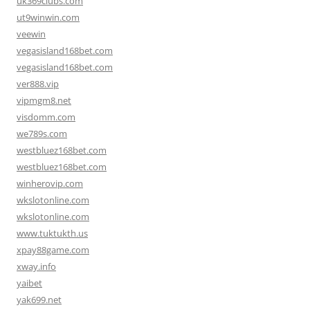
uk369clubs.com
ut9winwin.com
veewin
vegasisland168bet.com
vegasisland168bet.com
ver888.vip
vipmgm8.net
visdomm.com
we789s.com
westbluez168bet.com
westbluez168bet.com
winherovip.com
wkslotonline.com
wkslotonline.com
www.tuktukth.us
xpay88game.com
xway.info
yaibet
yak699.net