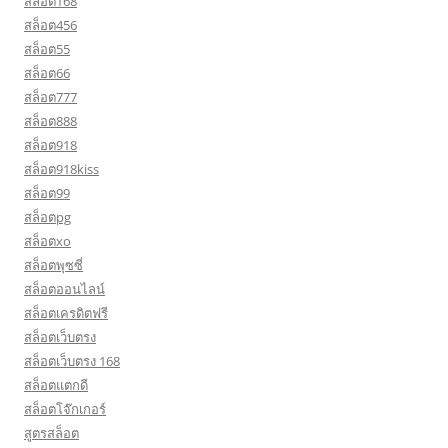
สล็อต168
สล็อต456
สล็อต55
สล็อต66
สล็อต777
สล็อต888
สล็อต918
สล็อต918kiss
สล็อต99
สล็อตpg
สล็อตxo
สล็อตพุซซี่
สล็อตออนไลน์
สล็อตเครดิตฟรี
สล็อตเว็บตรง
สล็อตเว็บตรง 168
สล็อตแตกดี
สล็อตโจ๊กเกอร์
สูตรสล็อต