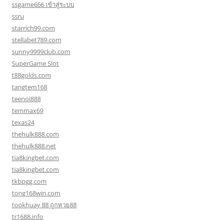
ssgame666 เข้าสู่ระบบ
ssru
starrich99.com
stellabet789.com
sunny9999club.com
SuperGame Slot
t88golds.com
tangtem168
teenoi888
temmax69
texas24
thehulk888.com
thehulk888.net
tia8kingbet.com
tia8kingbet.com
tkbpgg.com
tong168win.com
tookhuay 88 ถูกหวย88
tr1688.info