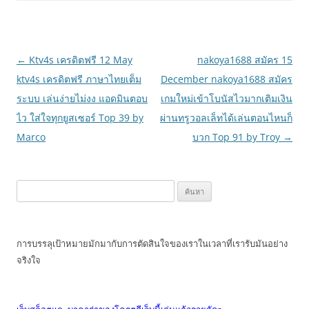
เมนู
←
Ktv4s เครดิตฟรี 12 May
nakoya1688 สมัคร 15
นำทาง
ktv4s เครดิตฟรี ภาษาไทยเต็ม
December nakoya1688 สมัคร
เรื่อง
ระบบ เล่นง่ายไม่งง แอดมินตอบ
เกมใหม่เข้าโบนัสไวมากเติมเงิน
ไว ใส่ใจทุกยูสเซอร์ Top 39 by
ผ่านทรูวอลเล็ทได้เล่นตอนไหนก็
Marco
บวก Top 91 by Troy
→
ค้นหา
สำหรับ:
การบรรลุเป้าหมายมักมากับการตัดสินใจของเราในเวลาที่เรารับมันอย่าง
จริงใจ