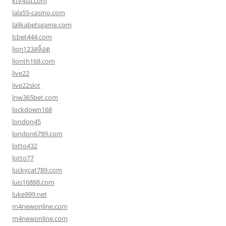
ktv4sd.com
lala55-casino.com
lalikabetsgame.com
lcbet444.com
lion123สล็อต
lionth168.com
live22
live22slot
lnw365bet.com
lockdown168
london45
london6789.com
lotto432
lotto77
luckycat789.com
luis16888.com
luke999.net
m4newonline.com
m4newonline.com