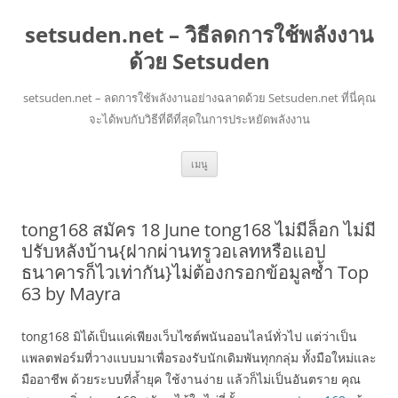
setsuden.net – วิธีลดการใช้พลังงาน
ด้วย Setsuden
setsuden.net – ลดการใช้พลังงานอย่างฉลาดด้วย Setsuden.net ที่นี่คุณ
จะได้พบกับวิธีที่ดีที่สุดในการประหยัดพลังงาน
ข้าม
เมนู
ไป
ยัง
เนื้อหา
tong168 สมัคร 18 June tong168 ไม่มีล็อก ไม่มี
ปรับหลังบ้าน{ฝากผ่านทรูวอเลทหรือแอป
ธนาคารก็ไวเท่ากัน}ไม่ต้องกรอกข้อมูลซ้ำ Top
63 by Mayra
tong168 มิได้เป็นแค่เพียงเว็บไซต์พนันออนไลน์ทั่วไป แต่ว่าเป็น
แพลตฟอร์มที่วางแบบมาเพื่อรองรับนักเดิมพันทุกกลุ่ม ทั้งมือใหม่และ
มืออาชีพ ด้วยระบบที่ล้ำยุค ใช้งานง่าย แล้วก็ไม่เป็นอันตราย คุณ