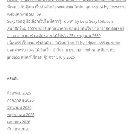
ที่เหมาะกับผู้เล่น เว็บเปิดใหม่ Jin888.asia ใหม่ล่าสุด Top 24 by Cortez 12
webแตกง่าย SEP 69
Sexy168 คู่มือเลือกเว็บไพ่ที่ควรรู้ Top 91 by Lelia Sexy168c.com
สมาชิกใหม่ 100% รองรับทุกธนาคาร ถอนเร็วทันใจ บาคาร่าสด ดีลเลอร์
สาวสวย บาคาร่า สมัครง่าย ได้โปรไว 25 กรกฎาคม 2569
สล็อต55 เว็บบาคาร่าอันดับ 1 ในไทย Top 77 by Edgar Jin55.guru ทุก
ยอดฝากรับ 10% ได้เงินเร็ว เข้าใจง่าย ประสบการณ์เกมเหนือระดับ
jinda55 สมัครไว้ก่อน คุ้มกว่า 5 July 2026
คลังเก็บ
สิงหาคม 2026
กรกฎาคม 2026
มิถุนายน 2026
พฤษภาคม 2026
เมษายน 2026
มีนาคม 2026