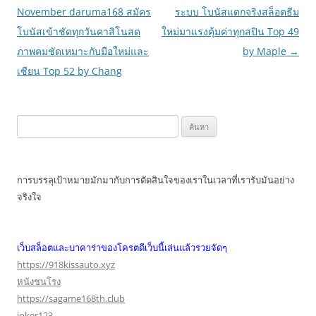
นำทาง
November daruma168 สมัคร
ระบบ โบนัสแตกจริงสล็อตธีม
เรื่อง
โบนัสเข้าชัดทุกวันคาสิโนสด
ใหม่มาแรงคุ้มค่าทุกสปิน Top 49
ภาพคมชัดเหมาะกับมือใหม่และ
by Maple
→
เซียน Top 52 by Chang
ค้นหา
สำหรับ:
การบรรลุเป้าหมายมักมากับการตัดสินใจของเราในเวลาที่เรารับมันอย่าง
จริงใจ
เว็บสล็อตและบาคาร่าของโครตดีเว็บนี้เล่นแล้วรวยจัดๆ
https://918kissauto.xyz
หนังชนโรง
https://sagame168th.club
joker123