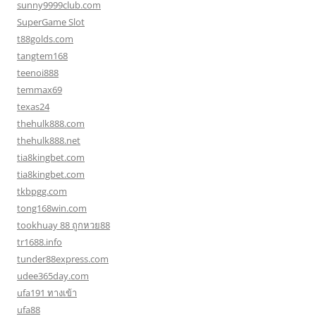
sunny9999club.com
SuperGame Slot
t88golds.com
tangtem168
teenoi888
temmax69
texas24
thehulk888.com
thehulk888.net
tia8kingbet.com
tia8kingbet.com
tkbpgg.com
tong168win.com
tookhuay 88 ถูกหวย88
tr1688.info
tunder88express.com
udee365day.com
ufa191 ทางเข้า
ufa88