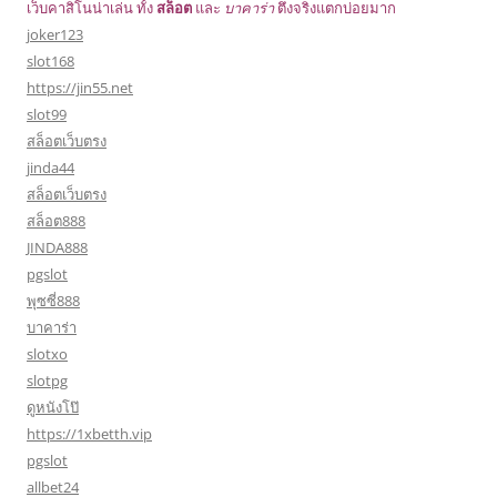
เว็บคาสิโนน่าเล่น ทั้ง
สล็อต
และ
บาคาร่า
ตึงจริงแตกบ่อยมาก
joker123
slot168
https://jin55.net
slot99
สล็อตเว็บตรง
jinda44
สล็อตเว็บตรง
สล็อต888
JINDA888
pgslot
พุซซี่888
บาคาร่า
slotxo
slotpg
ดูหนังโป๊
https://1xbetth.vip
pgslot
allbet24