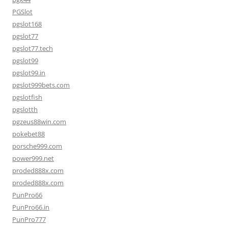
PGSlot
pgslot168
pgslot77
pgslot77.tech
pgslot99
pgslot99.in
pgslot999bets.com
pgslotfish
pgslotth
pgzeus88win.com
pokebet88
porsche999.com
power999.net
proded888x.com
proded888x.com
PunPro66
PunPro66.in
PunPro777