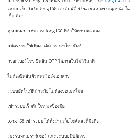
สามารถเริ่ม tong168 สมัคร ได้ในไม่กี่ขั้นตอน และ
tong168
เข้า
ระบบ เพื่อเริ่มรับ tong168 เครดิตฟรี พร้อมเล่นเกมครบทุกชนิดใน
เว็บเดียว
คุณลักษณะเด่นของ tong168 ที่ทำให้ท่านต้องลอง
สมัครง่าย ใช้เพียงแค่หมายเลขโทรศัพท์
กรอกเบอร์โทร ยืนยัน OTP ได้ภายในไม่กี่วินาที
ไม่ต้องยืนยันตัวตนหรือส่งเอกสาร
ระบบอัตโนมัตินำสมัย ไม่ต้องรอแอดไม่น
เข้าระบบเร็วทันใจทุกเครื่องมือ
tong168 เข้าระบบ ได้ทั้งผ่านเว็บไซต์และก็มือถือ
รองรับทุกเบราว์เซอร์ และระบบปฏิบัติการ