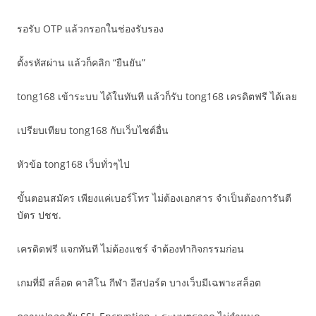
รอรับ OTP แล้วกรอกในช่องรับรอง
ตั้งรหัสผ่าน แล้วก็คลิก “ยืนยัน”
tong168 เข้าระบบ ได้ในทันที แล้วก็รับ tong168 เครดิตฟรี ได้เลย
เปรียบเทียบ tong168 กับเว็บไซต์อื่น
หัวข้อ tong168 เว็บทั่วๆไป
ขั้นตอนสมัคร เพียงแค่เบอร์โทร ไม่ต้องเอกสาร จำเป็นต้องการันตี
บัตร ปชช.
เครดิตฟรี แจกทันที ไม่ต้องแชร์ จำต้องทำกิจกรรมก่อน
เกมที่มี สล็อต คาสิโน กีฬา อีสปอร์ต บางเว็บมีเฉพาะสล็อต