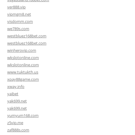
ver888.vip
vipmgm8.net
visdomm.com
we789s.com
westbluez168bet.com
westbluez168bet.com
winherovip.com
wkslotonline.com
wkslotonline.com
www.tuktukth.us
xpay88game.com
xway.info
yaibet
yak699.net
yak699.net
yumyum168.com
z5vip.me
zaf888s.com