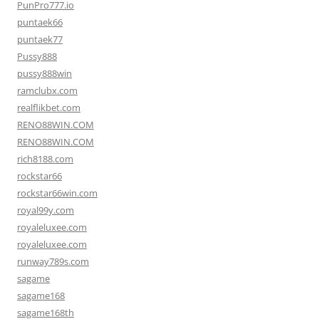
PunPro777.io
puntaek66
puntaek77
Pussy888
pussy888win
ramclubx.com
realflikbet.com
RENO88WIN.COM
RENO88WIN.COM
rich8188.com
rockstar66
rockstar66win.com
royal99y.com
royaleluxee.com
royaleluxee.com
runway789s.com
sagame
sagame168
sagame168th