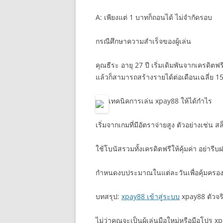
A: เพียงแต่ 1 บาทก็ถอนได้ ไม่จำกัดรอบ
กรณีศึกษาความสำเร็จของผู้เล่น
คุณธีระ อายุ 27 ปี เริ่มเดิมพันจากเครดิตฟ
แล้วก็สามารถสร้างรายได้ต่อเดือนเฉลี่ย 15
เทคนิคการเล่น xpay88 ให้ได้กำไร
เริ่มจากเกมที่มีอัตราจ่ายสูง ตัวอย่างเช่น 
ใช้โบนัสรวมทั้งเครดิตฟรีให้คุ้มค่า อย่ารีบ
กำหนดงบประมาณในแต่ละวันเพื่อคุ้มครอง
บทสรุป:
xpay88 เข้าสู่ระบบ
xpay88 ตัวจริ
ไม่ว่าคุณจะเป็นผู้เล่นมือใหม่หรือมือโปร