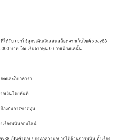
รีที่ได้รับ เขาใช้สูตรเดินเงินเล่นสล็อตจากเว็บไซต์ xpay88
,000 บาท โดยเริ่มจากทุน 0 บาทเพียงแค่นั้น
สล็อตและก็บาคาร่า
ฝากเงินโดยทันที
ป้องกันการขาดทุน
งเรื่องพนันออนไลน์
 xpay88 เป็นคำตอบของทุกความอยากได้ด้านการพนัน ทั้งเรื่อง