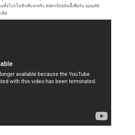
โปรโมชั่นที่แจกจริง สมัครปัจจุบันนี้เพื่อรับ xpay88
เดิม