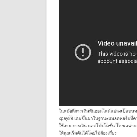
ในสมัยที่การเดิมพันออนไลน์แปลงเป็นหนท
xpay88 เด่นขึ้นมาในฐานะแพลตฟอร์มที่ครอ
ใช้งาน การเงิน และโปรโมชั่น โดยเฉพาะ xp
ให้คุณเริ่มต้นได้โดยไม่ต้องเสี่ยง