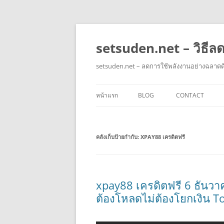
setsuden.net – วิธีล
setsuden.net – ลดการใช้พลังงานอย่างฉลาดด้วย
หน้าแรก
BLOG
CONTACT
คลังเก็บป้ายกำกับ:
XPAY88 เครดิตฟรี
xpay88 เครดิตฟรี 6 ธันวาค
ต้องโหลดไม่ต้องโยกเงิน T