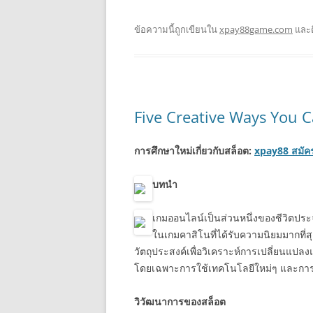
ข้อความนี้ถูกเขียนใน
xpay88game.com
และต
Five Creative Ways You 
การศึกษาใหม่เกี่ยวกับสล็อต:
xpay88 สมัค
บทนำ
เกมออนไลน์เป็นส่วนหนึ่งของชีวิตประจำ
ในเกมคาสิโนที่ได้รับความนิยมมากที่ส
วัตถุประสงค์เพื่อวิเคราะห์การเปลี่ยนแปล
โดยเฉพาะการใช้เทคโนโลยีใหม่ๆ และการเ
วิวัฒนาการของสล็อต