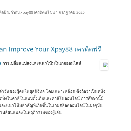
ิดป้ายกำกับ
xpay88 เครดิตฟรี
บน
1 กรกฎาคม 2025
Can Improve Your Xpay88 เครดิตฟรี
ร
การเปลี่ยนแปลงและแนวโน้มในเกมออนไลน์
วันของผู้คนในยุคดิจิทัล โดยเฉพาะสล็อต ซึ่งถือว่าเป็นหนึ่ง
ุดทั้งในคาสิโนแบบดั้งเดิมและคาสิโนออนไลน์ การศึกษานี้มี
งและแนวโน้มสำคัญที่เกิดขึ้นในเกมสล็อตออนไลน์ในปัจจุบัน
ปลี่ยนแปลงในพฤติกรรมของผู้เล่น