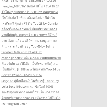
สล็อต168 hengjing168d.com 27 AUG 26
hengjing168 บริการเกมคาสิโน ครบครัน 24
ชั่วโมง ทุกยอดฝากรับ 500 บาท เกมคุรภาพ
เว็บโปร่งใส ไลฟ์สด สล็อต ยิงปลา กีฬา ไพ่
เครดิตฟรี คุ้มค่า ที่ไว้ใจ Top 28 by Connie
สล็อตเว็บตรง ความพรีเมียมที่เข้าถึงได้จริง
ฝากนี้เกินคุ้มรับทุนฟรี 100 จ่ายตรง กี่ล้านก็
จ่าย คัดมาแล้ว เล่นได้ทุกเกม tangtem168
ห้ามพลาด โปรดีรออยู่ Top 69 by Zelma
tangtem168e.com 24 AUG 26
casino jinda888 สล็อต 2026 รวมเกมแตกง่าย
ฟีเจอร์เด่น และวิธีเลือกเว็บที่เหมาะกับผู้เล่น
เว็บเปิดใหม่ Jin888.asia ใหม่ล่าสุด Top 24 by
Cortez 12 webแตกง่าย SEP 69
Sexy168 คู่มือเลือกเว็บไพ่ที่ควรรู้ Top 91 by
Lelia Sexy168c.com สมาชิกใหม่ 100%
รองรับทุกธนาคาร ถอนเร็วทันใจ บาคาร่าสด
ดีลเลอร์สาวสวย บาคาร่า สมัครง่าย ได้โปรไว
25 กรกฎาคม 2569