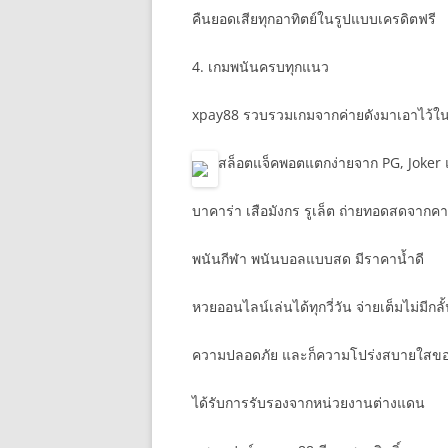
คืนยอดเสียทุกอาทิตย์ในรูปแบบเครดิตฟรี
4. เกมพนันครบทุกแนว
xpay88 รวบรวมเกมจากค่ายดังมาเอาไว้ในท
สล็อตแจ็คพอตแตกง่ายจาก PG, Joker แ
บาคาร่า เสือมังกร รูเล็ต ถ่ายทอดสดจากคา
พนันกีฬา พนันบอลแบบสด มีราคาน้ำดี
หวยออนไลน์เล่นได้ทุกวี่วัน จ่ายเต็มไม่มีกลั
ความปลอดภัย และก็ความโปร่งสบายใสขอ
ได้รับการรับรองจากหน่วยงานต่างแดน