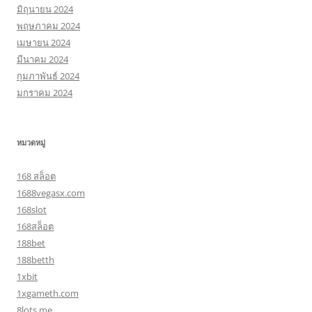
มิถุนายน 2024
พฤษภาคม 2024
เมษายน 2024
มีนาคม 2024
กุมภาพันธ์ 2024
มกราคม 2024
หมวดหมู่
168 สล็อต
1688vegasx.com
168slot
168สล็อต
188bet
188betth
1xbit
1xgameth.com
8lots.me