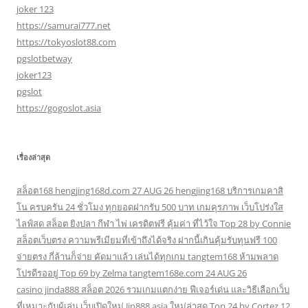
joker 123
https://samurai777.net
https://tokyoslot88.com
pgslotbetway
joker123
pgslot
https://gogoslot.asia
เรื่องล่าสุด
สล็อต168 hengjing168d.com 27 AUG 26 hengjing168 บริการเกมคาสิ
โน ครบครัน 24 ชั่วโมง ทุกยอดฝากรับ 500 บาท เกมคุรภาพ เว็บโปร่งใส
ไลฟ์สด สล็อต ยิงปลา กีฬา ไพ่ เครดิตฟรี คุ้มค่า ที่ไว้ใจ Top 28 by Connie
สล็อตเว็บตรง ความพรีเมียมที่เข้าถึงได้จริง ฝากนี้เกินคุ้มรับทุนฟรี 100
จ่ายตรง กี่ล้านก็จ่าย คัดมาแล้ว เล่นได้ทุกเกม tangtem168 ห้ามพลาด
โปรดีรออยู่ Top 69 by Zelma tangtem168e.com 24 AUG 26
casino jinda888 สล็อต 2026 รวมเกมแตกง่าย ฟีเจอร์เด่น และวิธีเลือกเว็บ
ที่เหมาะกับผู้เล่น เว็บเปิดใหม่ Jin888.asia ใหม่ล่าสุด Top 24 by Cortez 12