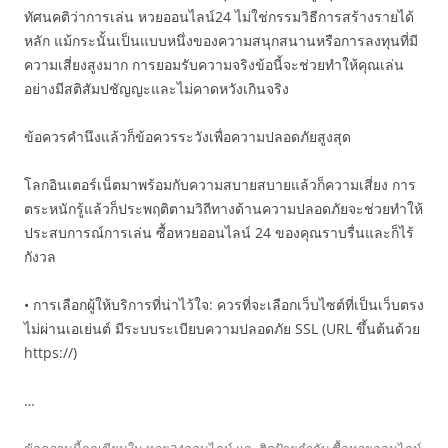
ทัศนคติว่าการเล่น หวยออนไลน์24 ไม่ใช่กรรมวิธีการสร้างรายได้
หลัก แม้กระนั้นเป็นแบบหนึ่งของความสนุกสนานหรือการลงทุนที่มี
ความเสี่ยงสูงมาก การยอมรับความจริงข้อนี้จะช่วยทำให้คุณเล่น
อย่างมีสติสัมปชัญญะและไม่คาดหวังเกินจริง
ข้อควรคำนึงแล้วก็ข้อควรระวังเพื่อความปลอดภัยสูงสุด
โลกอินเตอร์เน็ตมาพร้อมกับความสบายสบายแล้วก็ความเสี่ยง การ
ตระหนักรู้แล้วก็ประพฤติตามวิถีทางด้านความปลอดภัยจะช่วยทำให้
ประสบการณ์การเล่น ซื้อหวยออนไลน์ 24 ของคุณราบรื่นและก็ไร้
กังวล
• การเลือกผู้ให้บริการที่น่าไว้ใจ: ควรที่จะเลือกเว็บไซต์ที่เป็นเว็บตรง
ไม่ผ่านเอเย่นต์ มีระบบระเบียบความปลอดภัย SSL (URL ขึ้นต้นด้วย
https://)
…