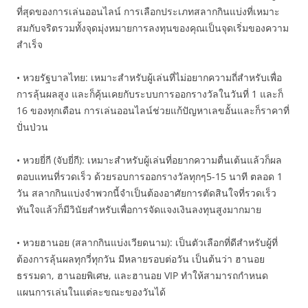
ที่สุดของการเล่นออนไลน์ การเลือกประเภทสลากกินแบ่งที่เหมาะ
สมกับจริตรวมทั้งจุดมุ่งหมายการลงทุนของคุณเป็นจุดเริ่มของความ
สำเร็จ
• หวยรัฐบาลไทย: เหมาะสำหรับผู้เล่นที่ไม่อยากความถี่สำหรับเพื่อ
การลุ้นผลสูง และก็คุ้นเคยกับระบบการออกรางวัลในวันที่ 1 และก็
16 ของทุกเดือน การเล่นออนไลน์ช่วยแก้ปัญหาเลขอั้นและก็ราคาที่
ปั่นป่วน
• หวยยี่กี (จับยี่กี): เหมาะสำหรับผู้เล่นที่อยากความตื่นเต้นแล้วก็ผล
ตอบแทนที่รวดเร็ว ด้วยรอบการออกรางวัลทุกๆ5-15 นาที ตลอด 1
วัน สลากกินแบ่งจำพวกนี้จำเป็นต้องอาศัยการตัดสินใจที่รวดเร็ว
ทันใจแล้วก็มีวินัยสำหรับเพื่อการจัดแจงเงินลงทุนสูงมากมาย
• หวยฮานอย (สลากกินแบ่งเวียดนาม): เป็นตัวเลือกที่ดีสำหรับผู้ที่
ต้องการลุ้นผลทุกวี่ทุกวัน มีหลายรอบต่อวัน เป็นต้นว่า ฮานอย
ธรรมดา, ฮานอยพิเศษ, และฮานอย VIP ทำให้สามารถกำหนด
แผนการเล่นในแต่ละขณะของวันได้