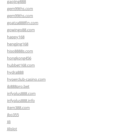
gaojing888
gem99ths.com
gem99ths.com
goatza888fin.com
gowingo88.com
happy168
hengjing168
hiso8888s.com
hongkong456
hubbet168.com
hydra888
hyperclub-casino.com
ib888pro.bet
infyplus888.com
infyplus888.info
item388.com
jbo355
Jili
Jilislot