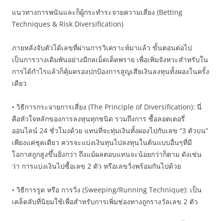
แนวทางการพนันและก็ผู้กระทำระจายความเสี่ยง (Betting
Techniques & Risk Diversification)
ภายหลังจับตัวได้เลขที่ผ่านการวิเคราะห์มาแล้ว ขั้นตอนต่อไป
เป็นการวางเดิมพันอย่างมีกลเม็ดเด็ดพราย เพื่อเพิ่มจังหวะสำหรับใน
การได้กำไรแล้วก็คุ้มครองปกป้องการสูญเสียเงินลงทุนทั้งผองในครั้ง
เดียว
• วิธีการกระจายการเสี่ยง (The Principle of Diversification): นี่
คือหัวใจหลักของการลงทุนทุกชนิด รวมถึงการ ซื้อลอตเตอรี่
ออนไลน์ 24 ชั่วโมงด้วย แทนที่จะทุ่มเงินทั้งผองไปกับเลข “3 ตัวบน”
เพียงแค่ชุดเดียว ควรจะแบ่งเงินทุนไปลงทุนในต้นแบบอื่นๆที่มี
โอกาสถูกสูงขึ้นยิ่งกว่า ถึงแม้ผลตอบแทนจะน้อยกว่าก็ตาม ดังเช่น
ว่า การแบ่งเงินไปซื้อเลข 2 ตัว หรือเลขวิ่งพร้อมกันไปด้วย
• วิธีการรูด หรือ การวิ่ง (Sweeping/Running Technique): เป็น
เคล็ดลับที่นิยมใช้เพื่อสำหรับการเพิ่มช่องทางถูกรางวัลเลข 2 ตัว