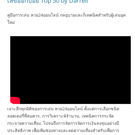
เลขออกบ่อย Top 30 by Darrell
คู่มือการเล่น หวย24ออนไลน์ กลอุบายและก็เทคนิคสำหรับผู้เล่นยุค
ใหม่
เจาะลึกทุกมิติของการเล่น หวย24ออนไลน์ ตั้งแต่การเลือกชนิด
ลอตเตอรี่ที่สมควร, การวิเคราะห์จำนวน, เทคนิคการกระจัด
กระจายความเสี่ยง, ไปจนถึงการจัดการจัดการเงินลงทุนอย่างมี
ประสิทธิภาพ เพื่อเพิ่มช่องทางและลดความเสี่ยงสำหรับเพื่อการ