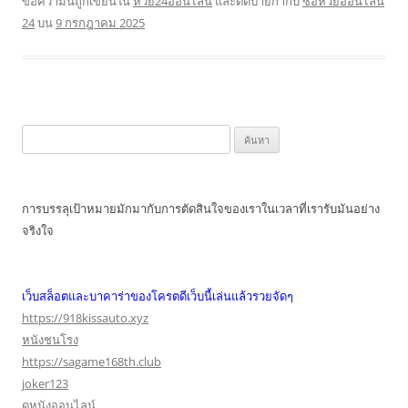
ข้อความนี้ถูกเขียนใน
หวย24ออนไลน์
และติดป้ายกำกับ
ซื้อหวยออนไลน์
24
บน
9 กรกฎาคม 2025
ค้นหา
สำหรับ:
การบรรลุเป้าหมายมักมากับการตัดสินใจของเราในเวลาที่เรารับมันอย่าง
จริงใจ
เว็บสล็อตและบาคาร่าของโครตดีเว็บนี้เล่นแล้วรวยจัดๆ
https://918kissauto.xyz
หนังชนโรง
https://sagame168th.club
joker123
ดูหนังออนไลน์