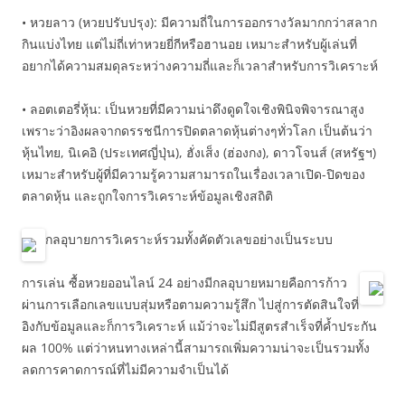
• หวยลาว (หวยปรับปรุง): มีความถี่ในการออกรางวัลมากกว่าสลาก
กินแบ่งไทย แต่ไม่ถี่เท่าหวยยี่กีหรือฮานอย เหมาะสำหรับผู้เล่นที่
อยากได้ความสมดุลระหว่างความถี่และก็เวลาสำหรับการวิเคราะห์
• ลอตเตอรี่หุ้น: เป็นหวยที่มีความน่าดึงดูดใจเชิงพินิจพิจารณาสูง
เพราะว่าอิงผลจากดรรชนีการปิดตลาดหุ้นต่างๆทั่วโลก เป็นต้นว่า
หุ้นไทย, นิเคอิ (ประเทศญี่ปุ่น), ฮั่งเส็ง (ฮ่องกง), ดาวโจนส์ (สหรัฐฯ)
เหมาะสำหรับผู้ที่มีความรู้ความสามารถในเรื่องเวลาเปิด-ปิดของ
ตลาดหุ้น และถูกใจการวิเคราะห์ข้อมูลเชิงสถิติ
กลอุบายการวิเคราะห์รวมทั้งคัดตัวเลขอย่างเป็นระบบ
การเล่น ซื้อหวยออนไลน์ 24 อย่างมีกลอุบายหมายคือการก้าว
ผ่านการเลือกเลขแบบสุ่มหรือตามความรู้สึก ไปสู่การตัดสินใจที่
อิงกับข้อมูลและก็การวิเคราะห์ แม้ว่าจะไม่มีสูตรสำเร็จที่ค้ำประกัน
ผล 100% แต่ว่าหนทางเหล่านี้สามารถเพิ่มความน่าจะเป็นรวมทั้ง
ลดการคาดการณ์ที่ไม่มีความจำเป็นได้