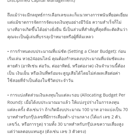
Disciplined Capital Management)
ถึงแม้ว่าจะมีกลยุทธ์การเลือกเลขและก็แนวทางการพนันที่ยอดเยี่ยม
แต่แม้ขาดการจัดการจัดแจงเงินทุนอย่างมีวินัย ความสำเร็จก็ไม่
บางทีอาจเกิดขึ้นได้อย่างยั่งยืน นี่เป็นส่วนที่สำคัญที่สุดที่จะตัดสินว่า
คุณจะเป็นผู้เล่นที่บรรลุเป้าหมายหรือผู้ที่ล้มเหลว
• การกำหนดงบประมาณที่แน่ชัด (Setting a Clear Budget): ก่อน
เริ่มเล่น หวย24ออนไลน์ คุณต้องกำหนดงบประมาณที่แจ่มชัดและ
ตายตัว (อาทิเช่น ต่อวัน, ต่ออาทิตย์, หรือต่องวด) เงินจำนวนนี้ต้อง
เป็น เงินเย็น หรือเงินที่พร้อมจะสูญเสียได้โดยไม่ส่งผลเสียต่อค่า
ใช้สอยที่จำเป็นต้องในชีวิตประจำวัน
• การแบ่งสัดส่วนเงินลงทุนในแต่ละรอบ (Allocating Budget Per
Round): เมื่อได้งบประมาณมาแล้ว ให้แบ่งรูปร่างในการลงทุน
แต่ละครั้ง ดังเช่นว่า ถ้าเกิดมีงบประมาณ 100 บาท อาจแบ่งเป็น 70
บาทสำหรับกรุ๊ปเลขที่มีการเสี่ยงต่ำ-ปานกลาง (ได้แก่ เลข 2 ตัว,
เลขวิ่ง, หรือการรูด) รวมทั้ง 30 บาทสำหรับกรุ๊ปเลขความเสี่ยงสูง
แต่ว่าผลตอบแทนสูง (ดังเช่น เลข 3 ตัวตรง)