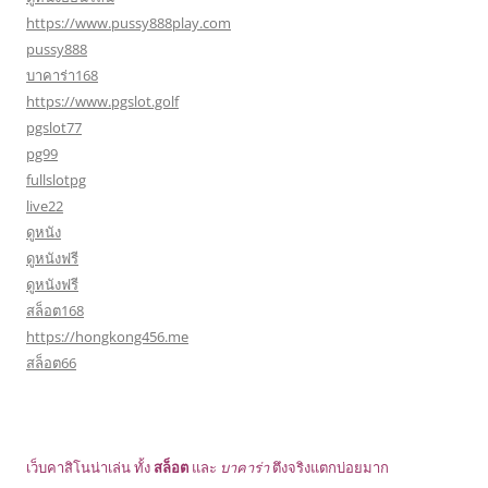
https://www.pussy888play.com
pussy888
บาคาร่า168
https://www.pgslot.golf
pgslot77
pg99
fullslotpg
live22
ดูหนัง
ดูหนังฟรี
ดูหนังฟรี
สล็อต168
https://hongkong456.me
สล็อต66
เว็บคาสิโนน่าเล่น ทั้ง
สล็อต
และ
บาคาร่า
ตึงจริงแตกบ่อยมาก