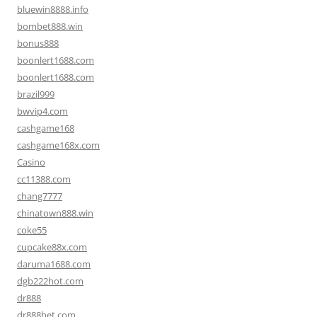
bluewin8888.info
bombet888.win
bonus888
boonlert1688.com
boonlert1688.com
brazil999
bwvip4.com
cashgame168
cashgame168x.com
Casino
cc11388.com
chang7777
chinatown888.win
coke55
cupcake88x.com
daruma1688.com
dgb222hot.com
dr888
dr888bet.com