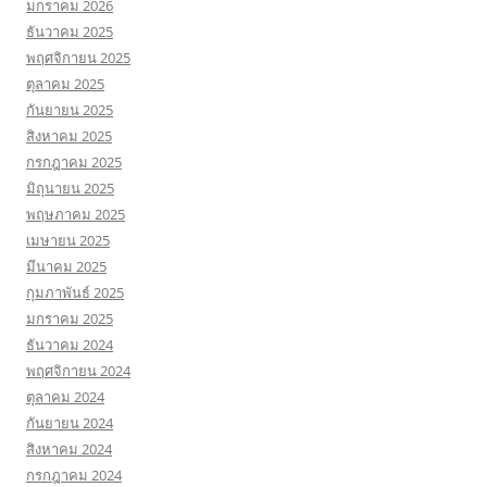
มกราคม 2026
ธันวาคม 2025
พฤศจิกายน 2025
ตุลาคม 2025
กันยายน 2025
สิงหาคม 2025
กรกฎาคม 2025
มิถุนายน 2025
พฤษภาคม 2025
เมษายน 2025
มีนาคม 2025
กุมภาพันธ์ 2025
มกราคม 2025
ธันวาคม 2024
พฤศจิกายน 2024
ตุลาคม 2024
กันยายน 2024
สิงหาคม 2024
กรกฎาคม 2024