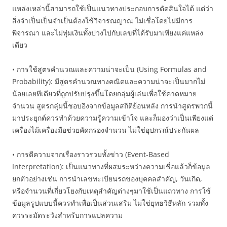
แหล่งเหล่านี้สามารถใช้เป็นแนวทางประกอบการตัดสินใจได้ แต่ว่า
สิ่งจำเป็นเป็นจำเป็นต้องใช้วิจารณญาณ ไม่เชื่อโดยไม่มีการ
พิจารณา และไม่ทุ่มเงินทั้งปวงไปกับเลขที่ได้รับมาเพียงแค่แหล่ง
เดียว
• การใช้สูตรคำนวณและความน่าจะเป็น (Using Formulas and
Probability): มีสูตรคำนวณทางคณิตและความน่าจะเป็นมากไม่
น้อยเลยทีเดียวที่ถูกปรับปรุงขึ้นโดยกลุ่มผู้เล่นเพื่อใช้คาดหมาย
จำนวน สูตรกลุ่มนี้ชอบอิงจากข้อมูลสถิติย้อนหลัง การนำสูตรพวกนี้
มาประยุกต์ควรทำด้วยความรู้ความเข้าใจ และก็มองว่าเป็นเพียงแต่
เครื่องไม้เครื่องมือช่วยคัดกรองจำนวน ไม่ใช่อุปกรณ์ประกันผล
• การตีความจากเรื่องราวรวมทั้งข่าว (Event-Based
Interpretation): เป็นแนวทางที่ผสมระหว่างความเชื่อแล้วก็ข้อมูล
ยกตัวอย่างเช่น การนำเลขทะเบียนรถของบุคคลสำคัญ, วันเกิด,
หรือจำนวนที่เกี่ยวโยงกับเหตุสำคัญต่างๆมาใช้เป็นแถวทาง การใช้
ข้อมูลรูปแบบนี้ควรทำเพื่อเป็นส่วนเสริม ไม่ใช่ยุทธวิธีหลัก รวมทั้ง
ควรระมัดระวังสำหรับการแปลความ