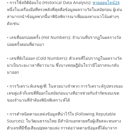
• การใช้สถิติย้อนไป (Historical Data Analysis):
หวยออนไลน์24
หนึ่งในเครื่องมือที่ทรงพลังที่สุดคือข้อมูลผลรางวัลในสมัยก่อน ผู้เล่น
สามารถนำข้อมูลพวกนี้มาพินิจพิจารณาเพื่อมองหาแนวโน้มต่างๆ
ดังเช่น:
• เลขที่ออกบ่อยครั้ง (Hot Numbers): จำนวนที่ปรากฏในผลรางวัล
บ่อยครั้งตอนที่ผ่านมา
• เลขที่ยังไม่ออก (Cold Numbers): ตัวเลขที่ไม่ปรากฏในผลรางวัล
มาเป็นระยะเวลาที่ยาวนาน ซึ่งบางทฤษฎีมั่นใจว่ามีโอกาสจะกลับ
มาออก
• การวิเคราะห์เลขคู่/คี่: ในหวยบางจำพวก การวิเคราะห์รูปทรงของ
เลขคู่แล้วก็เลขคี่ที่ออกในสมัยก่อนบางทีอาจช่วยกันจำกัดขอบเขต
ของจำนวนที่จำต้องพินิจพิเคราะห์ได้
• การตำหนิดตามแหล่งข้อมูลที่น่าไว้ใจ (Following Reputable
Sources): ในวัฒนธรรมไทย มีสำนักบอกหวยหรือผู้เสียสละหนทาง
ตัวเลขที่มีชื่อเสียงอยู่หลายแห่ง การต่อว่าดตามข้อมูลที่ได้มาจาก