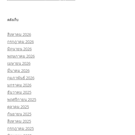
คลังเก็บ
สิงหาคม 2026
กรกฎาคม 2026
มิถุนายน 2026
พฤษภาคม 2026
เมษายน 2026
มีนาคม 2026
กุมภาพันธ์ 2026
มกราคม 2026
ธันวาคม 2025
พฤศจิกายน 2025
ตุลาคม 2025
กันยายน 2025
สิงหาคม 2025
กรกฎาคม 2025