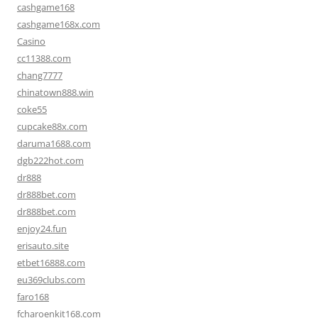
cashgame168
cashgame168x.com
Casino
cc11388.com
chang7777
chinatown888.win
coke55
cupcake88x.com
daruma1688.com
dgb222hot.com
dr888
dr888bet.com
dr888bet.com
enjoy24.fun
erisauto.site
etbet16888.com
eu369clubs.com
faro168
fcharoenkit168.com