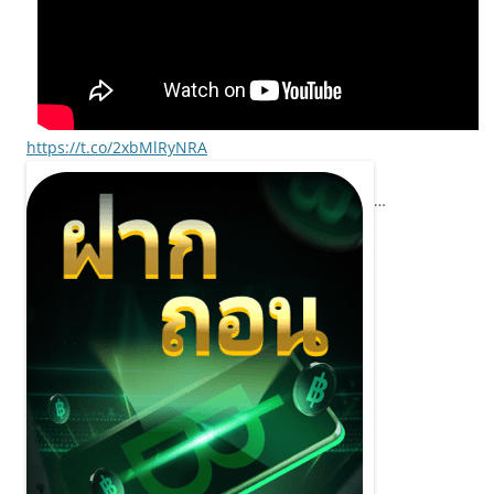
https://t.co/2xbMlRyNRA
…