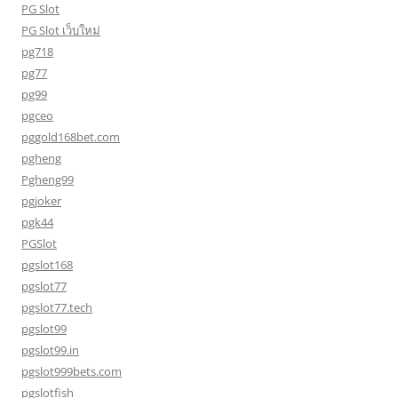
PG Slot
PG Slot เว็บใหม่
pg718
pg77
pg99
pgceo
pggold168bet.com
pgheng
Pgheng99
pgjoker
pgk44
PGSlot
pgslot168
pgslot77
pgslot77.tech
pgslot99
pgslot99.in
pgslot999bets.com
pgslotfish