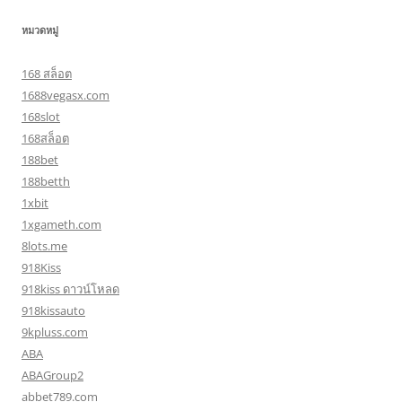
หมวดหมู่
168 สล็อต
1688vegasx.com
168slot
168สล็อต
188bet
188betth
1xbit
1xgameth.com
8lots.me
918Kiss
918kiss ดาวน์โหลด
918kissauto
9kpluss.com
ABA
ABAGroup2
abbet789.com