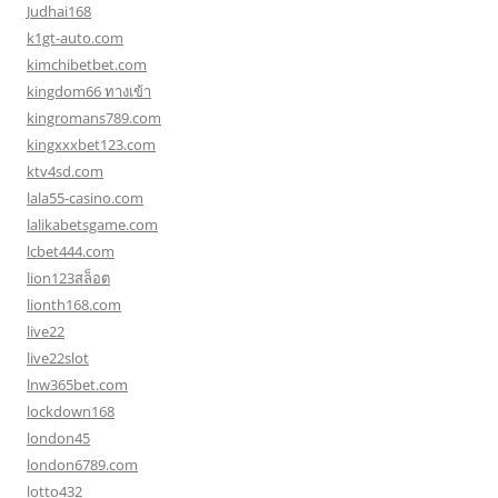
Judhai168
k1gt-auto.com
kimchibetbet.com
kingdom66 ทางเข้า
kingromans789.com
kingxxxbet123.com
ktv4sd.com
lala55-casino.com
lalikabetsgame.com
lcbet444.com
lion123สล็อต
lionth168.com
live22
live22slot
lnw365bet.com
lockdown168
london45
london6789.com
lotto432