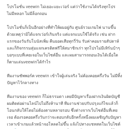
โปรโมชั่น veewin ไม่เยอะแยะเว่อร์ แต่ว่าใช้งานได้จริงทุกโปร
ไม่มีหลอก ไม่มีล็อกถอน
โปรโมชั่นก็เป็นอีกอย่างที่ทำให้ผมอยู่กับ ศูนย์รวมเกมไพ่ นานขึ้น
ด้วยเหตุว่ามิได้แจกเว่อร์เกินจริง แต่แจกแบบใช้ได้จริง เช่น ฝาก
แรกของวันรับโบนัสเพิ่ม คืนยอดเสียทุกวี่วัน รับค่าคอมรายสัปดาห์
และก็กิจกรรมสุ่มแจกเครดิตฟรีให้สมาชิกเก่า ทุกโปรไม่มีเทิร์นบ้าๆ
บอๆแบบที่เคยเจอในเว็บไซต์อื่น และผมสามารถถอนเงินได้เมื่อใด
ก็ตามเล่นveewinได้กำไร
ทีมงานซัพพอร์ต veewin เข้าใจผู้เล่นจริง ไม่ต้องคอยครึ่งวัน ไม่มีทิ้ง
ปัญหาไว้กลางทาง
ทีมงานของ veewin ก็ไม่ธรรมดา เคยมีปัญหาเรื่องฝากเงินผิดบัญชี
ผมติดต่อผ่านไลน์ไปไม่ถึงห้านาที ทีมงานช่วยปรับปรุงแก้ไขแล้วก็
โอนกลับให้โดยไม่ต้องตามหลายรอบ ซึ่งต่างจากเว็บไซต์อื่นที่เคย
เจอ ต้องรอคอยครึ่งวันกว่าจะตอบกลับอีกครั้งหนึ่งผมเผชิญกับปัญหา
เวลาเข้าเกมแล้วหน้าจอโหลดไม่ขึ้น แจ้งไปทางแชทสดในเว็บไซต์