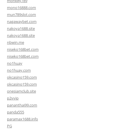
monkey789
mono16888.com
mun789slot.com
nagawaybet.com
nakoya1688.site
nakoya1688.site
nbwin.me
niseko168bet.com
niseko168bet.com
no1huay
no1huay.com
okcasino159.com
okcasino159.com
onesiamclub.site
p2vvip
pananthai99.com
panda555
paramax1688.info
PG