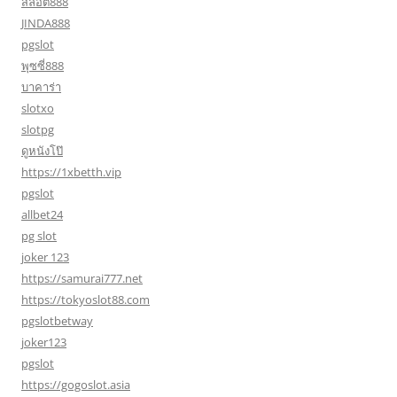
สล็อต888
JINDA888
pgslot
พุซซี่888
บาคาร่า
slotxo
slotpg
ดูหนังโป๊
https://1xbetth.vip
pgslot
allbet24
pg slot
joker 123
https://samurai777.net
https://tokyoslot88.com
pgslotbetway
joker123
pgslot
https://gogoslot.asia