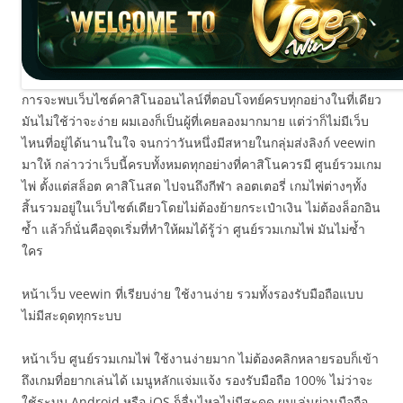
การจะพบเว็บไซต์คาสิโนออนไลน์ที่ตอบโจทย์ครบทุกอย่างในที่เดียว
มันไม่ใช้ว่าจะง่าย ผมเองก็เป็นผู้ที่เคยลองมากมาย แต่ว่าก็ไม่มีเว็บ
ไหนที่อยู่ได้นานในใจ จนกว่าวันหนึ่งมีสหายในกลุ่มส่งลิงก์ veewin
มาให้ กล่าวว่าเว็บนี้ครบทั้งหมดทุกอย่างที่คาสิโนควรมี ศูนย์รวมเกม
ไพ่ ตั้งแต่สล็อต คาสิโนสด ไปจนถึงกีฬา ลอตเตอรี่ เกมไพ่ต่างๆทั้ง
สิ้นรวมอยู่ในเว็บไซต์เดียวโดยไม่ต้องย้ายกระเป๋าเงิน ไม่ต้องล็อกอิน
ซ้ำ แล้วก็นั่นคือจุดเริ่มที่ทำให้ผมได้รู้ว่า ศูนย์รวมเกมไพ่ มันไม่ซ้ำ
ใคร
หน้าเว็บ veewin ที่เรียบง่าย ใช้งานง่าย รวมทั้งรองรับมือถือแบบ
ไม่มีสะดุดทุกระบบ
หน้าเว็บ ศูนย์รวมเกมไพ่ ใช้งานง่ายมาก ไม่ต้องคลิกหลายรอบก็เข้า
ถึงเกมที่อยากเล่นได้ เมนูหลักแจ่มแจ้ง รองรับมือถือ 100% ไม่ว่าจะ
ใช้ระบบ Android หรือ iOS ก็ลื่นไหลไม่มีสะดุด ผมเล่นผ่านมือถือ