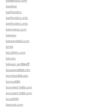
baj88thbz.com
bestbet
betflixtikto
betflixtikto.info
betflixtikto.info
betm4vip.com
betway
betwin6666.com
bh99
bio285th.com
bitcoin
bkkwin เครดิตฟรี
bluewin8888.info
bombet888.win
bonus888
boonlert1688.com
boonlert1688.com
brazil999
bwvip4.com