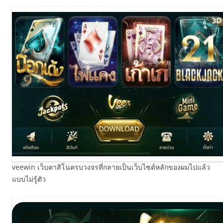
veewin เว็บคาสิโนครบวงจรที่กลายเป็นเว็บไซต์หลักของผมไปแล้ว
แบบไม่รู้ตัว