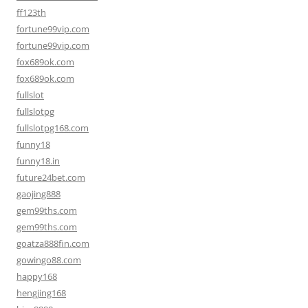
ff123th
fortune99vip.com
fortune99vip.com
fox689ok.com
fox689ok.com
fullslot
fullslotpg
fullslotpg168.com
funny18
funny18.in
future24bet.com
gaojing888
gem99ths.com
gem99ths.com
goatza888fin.com
gowingo88.com
happy168
hengjing168