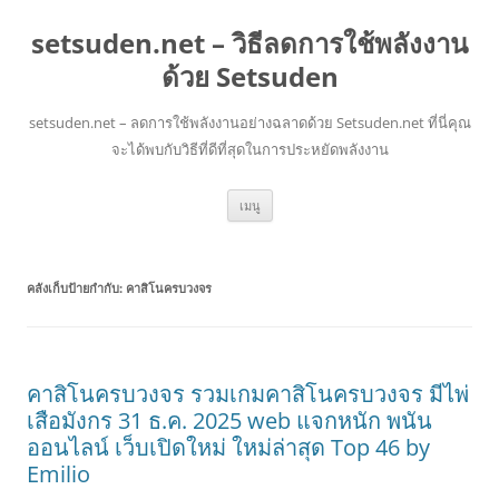
setsuden.net – วิธีลดการใช้พลังงาน
ด้วย Setsuden
setsuden.net – ลดการใช้พลังงานอย่างฉลาดด้วย Setsuden.net ที่นี่คุณ
จะได้พบกับวิธีที่ดีที่สุดในการประหยัดพลังงาน
ข้าม
เมนู
ไป
ยัง
เนื้อหา
คลังเก็บป้ายกำกับ:
คาสิโนครบวงจร
คาสิโนครบวงจร รวมเกมคาสิโนครบวงจร มีไพ่
เสือมังกร 31 ธ.ค. 2025 web แจกหนัก พนัน
ออนไลน์ เว็บเปิดใหม่ ใหม่ล่าสุด Top 46 by
Emilio