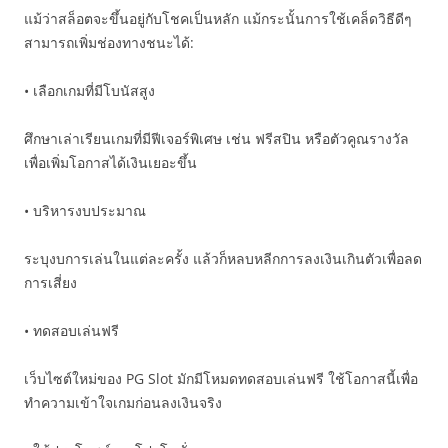
แม้ว่าสล็อตจะขึ้นอยู่กับโชคเป็นหลัก แม้กระนั้นการใช้เคล็ดวิธีดีๆ
สามารถเพิ่มช่องทางชนะได้:
• เลือกเกมที่มีโบนัสสูง
ศึกษาเล่าเรียนเกมที่มีฟีเจอร์พิเศษ เช่น ฟรีสปิน หรือตัวคูณรางวัล
เพื่อเพิ่มโอกาสได้เงินเยอะขึ้น
• บริหารงบประมาณ
ระบุงบการเล่นในแต่ละครั้ง แล้วก็หลบหลีกการลงเงินเกินตัวเพื่อลด
การเสี่ยง
• ทดสอบเล่นฟรี
เว็บไซต์ใหม่ของ PG Slot มักมีโหมดทดสอบเล่นฟรี ใช้โอกาสนี้เพื่อ
ทำความเข้าใจเกมก่อนลงเงินจริง