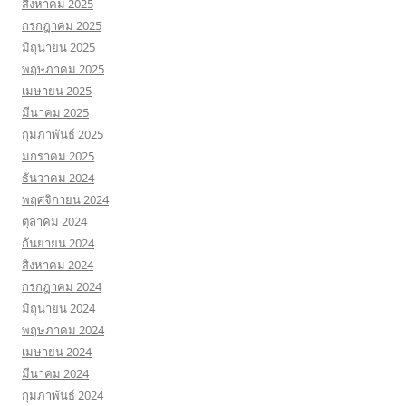
สิงหาคม 2025
กรกฎาคม 2025
มิถุนายน 2025
พฤษภาคม 2025
เมษายน 2025
มีนาคม 2025
กุมภาพันธ์ 2025
มกราคม 2025
ธันวาคม 2024
พฤศจิกายน 2024
ตุลาคม 2024
กันยายน 2024
สิงหาคม 2024
กรกฎาคม 2024
มิถุนายน 2024
พฤษภาคม 2024
เมษายน 2024
มีนาคม 2024
กุมภาพันธ์ 2024