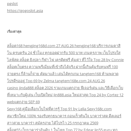
pgslot
https://gogoslot.asia
เรื่องล่าสุด
สล็อต168 hengjing168d.com 27 AUG 26 hengjing168 บริการเกมคาสิ
โน ครบครัน 24 ชั่วโมง ทุกยอดฝากรับ 500 บาท เกมคุรภาพ เว็บโปร่งใส
ไลฟ์สด สล็อต ยิงปลา กีฬา ไพ่ เครดิตฟรี คุ้มค่า ที่ไว้ใจ Top 28 by Connie
สล็อตเว็บตรง ความพรีเมียมที่เข้าถึงได้จริง ฝากนี้เกินคุ้มรับทุนฟรี 100
จ่ายตรง กี่ล้านก็จ่าย คัดมาแล้ว เล่นได้ทุกเกม tangtem168 ห้ามพลาด
โปรดีรออยู่ Top 69 by Zelma tangtem168e.com 24 AUG 26
casino jinda888 สล็อต 2026 รวมเกมแตกง่าย ฟีเจอร์เด่น และวิธีเลือกเว็บ
ที่เหมาะกับผู้เล่น เว็บเปิดใหม่ Jin888.asia ใหม่ล่าสุด Top 24 by Cortez 12
webแตกง่าย SEP 69
Sexy168 คู่มือเลือกเว็บไพ่ที่ควรรู้ Top 91 by Lelia Sexy168c.com
สมาชิกใหม่ 100% รองรับทุกธนาคาร ถอนเร็วทันใจ บาคาร่าสด ดีลเลอร์
สาวสวย บาคาร่า สมัครง่าย ได้โปรไว 25 กรกฎาคม 2569
สล็อต55 เว็บบาคาร่าอันดับ 1 ในไทย Top 77 by Edgar Jin55.guru ทุก