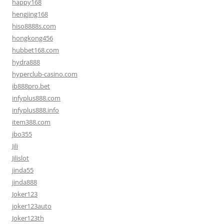
happy168
hengjing168
hiso8888s.com
hongkong456
hubbet168.com
hydra888
hyperclub-casino.com
ib888pro.bet
infyplus888.com
infyplus888.info
item388.com
jbo355
Jili
Jilislot
jinda55
jinda888
Joker123
joker123auto
Joker123th