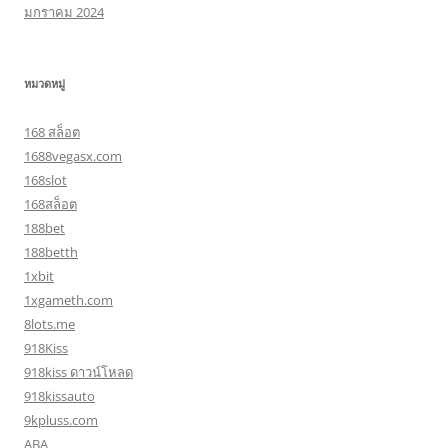
มกราคม 2024
หมวดหมู่
168 สล็อต
1688vegasx.com
168slot
168สล็อต
188bet
188betth
1xbit
1xgameth.com
8lots.me
918Kiss
918kiss ดาวน์โหลด
918kissauto
9kpluss.com
ABA