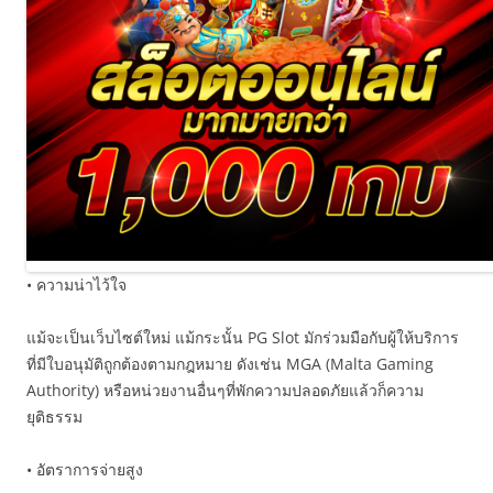
• ความน่าไว้ใจ
แม้จะเป็นเว็บไซต์ใหม่ แม้กระนั้น PG Slot มักร่วมมือกับผู้ให้บริการ
ที่มีใบอนุมัติถูกต้องตามกฎหมาย ดังเช่น MGA (Malta Gaming
Authority) หรือหน่วยงานอื่นๆที่พักความปลอดภัยแล้วก็ความ
ยุติธรรม
• อัตราการจ่ายสูง