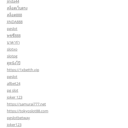
jinda44
สล็อตเว็บตรง
สล็อต888
JINDA888
pgslot
พุซซี่888
บาคาร่า
slotxo
slotpg
ดูหนังโป๊
https://1xbetth.vip
pgslot
allbet24
pg slot
joker 123
https://samurai777.net
https://tokyoslot88.com
pgslotbetway
joker123