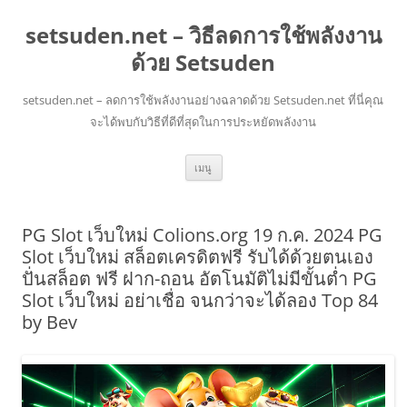
setsuden.net – วิธีลดการใช้พลังงาน
ด้วย Setsuden
setsuden.net – ลดการใช้พลังงานอย่างฉลาดด้วย Setsuden.net ที่นี่คุณ
จะได้พบกับวิธีที่ดีที่สุดในการประหยัดพลังงาน
ข้าม
เมนู
ไป
ยัง
เนื้อหา
PG Slot เว็บใหม่ Colions.org 19 ก.ค. 2024 PG
Slot เว็บใหม่ สล็อตเครดิตฟรี รับได้ด้วยตนเอง
ปั่นสล็อต ฟรี ฝาก-ถอน อัตโนมัติไม่มีขั้นต่ำ PG
Slot เว็บใหม่ อย่าเชื่อ จนกว่าจะได้ลอง Top 84
by Bev