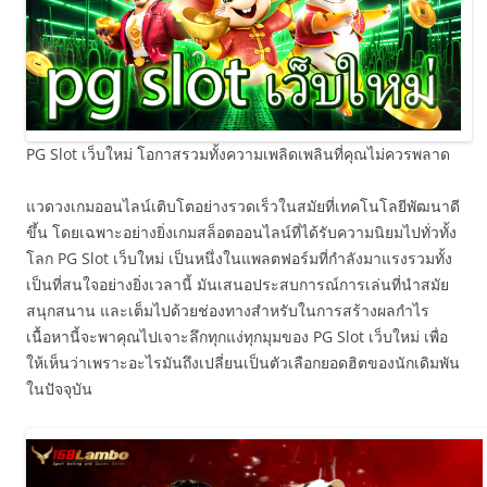
PG Slot เว็บใหม่ โอกาสรวมทั้งความเพลิดเพลินที่คุณไม่ควรพลาด
แวดวงเกมออนไลน์เติบโตอย่างรวดเร็วในสมัยที่เทคโนโลยีพัฒนาดี
ขึ้น โดยเฉพาะอย่างยิ่งเกมสล็อตออนไลน์ที่ได้รับความนิยมไปทั่วทั้ง
โลก PG Slot เว็บใหม่ เป็นหนึ่งในแพลตฟอร์มที่กำลังมาแรงรวมทั้ง
เป็นที่สนใจอย่างยิ่งเวลานี้ มันเสนอประสบการณ์การเล่นที่นำสมัย
สนุกสนาน และเต็มไปด้วยช่องทางสำหรับในการสร้างผลกำไร
เนื้อหานี้จะพาคุณไปเจาะลึกทุกแง่ทุกมุมของ PG Slot เว็บใหม่ เพื่อ
ให้เห็นว่าเพราะอะไรมันถึงเปลี่ยนเป็นตัวเลือกยอดฮิตของนักเดิมพัน
ในปัจจุบัน