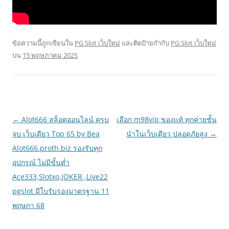
ข้อความนี้ถูกเขียนใน
PG Slot เว็บใหม่
และติดป้ายกำกับ
PG Slot เว็บใหม่
บน
15 พฤษภาคม 2025
เมนู
←
Alot666 สล็อตออนไลน์ ครบ
เลือก m98vip ของแท้ ทุกค่ายชั้น
นำทาง
จบ เว็บเดียว Top 65 by Bea
นำในเว็บเดียว ปลอดภัยสูง
→
เรื่อง
Alot666.proth.biz รองรับทุก
อุปกรณ์ ไม่มีขั้นต่ำ
Ace333,Slotxo,JOKER ,Live22
pgslot มีใบรับรองมาตรฐาน 11
พฤษภา 68