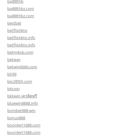
baj88thb
baj88thbz.com
baj88thbz.com
bestbet
betflixtikto
betflixtikto.info
betflixtikto.info
betm4vip.com
betway
betwin6666.com
bh99
bio285th.com
bitcoin
bkkwin เครดิตฟรี
bluewin8888.info
bombet888.win
bonus888
boonlert1688.com
boonlert1688.com