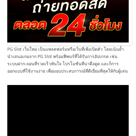
PG Slot เว็บใหม่ เป็นแพลตฟอร์มหรือเว็บที่เพิ่งเปิดตัว โดยเน้นย้ำ
นำเสนอเกมจาก PG Slot พร้อมฟีพบร์ที่ได้รับการอัปเกรด เช่น
ระบบฝาก-ถอนที่รวดเร็วทันใจ โปรโมชั่นที่น่าดึงดูด และก็การ
ออกแบบที่ใช้งานง่าย เพื่อมอบประสบการณ์ที่ดีเยี่ยมที่สุดให้กับผู้เล่น