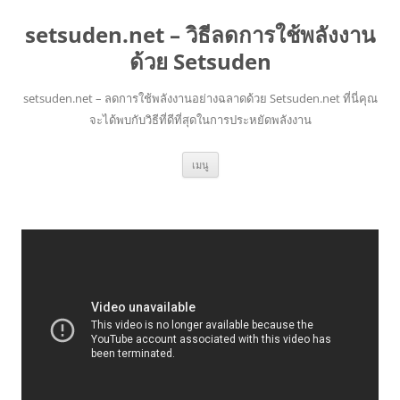
setsuden.net – วิธีลดการใช้พลังงาน
ด้วย Setsuden
setsuden.net – ลดการใช้พลังงานอย่างฉลาดด้วย Setsuden.net ที่นี่คุณ
จะได้พบกับวิธีที่ดีที่สุดในการประหยัดพลังงาน
ข้าม
เมนู
ไป
ยัง
เนื้อหา