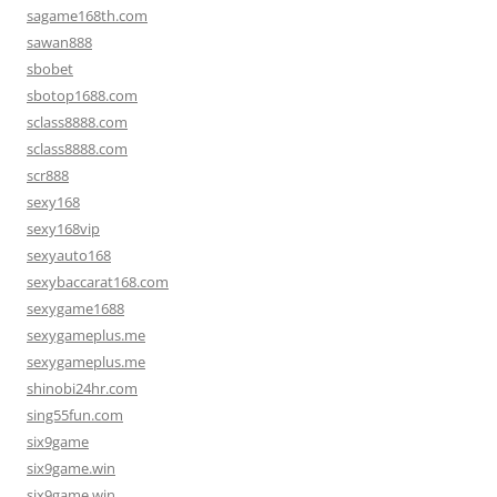
sagame168th.com
sawan888
sbobet
sbotop1688.com
sclass8888.com
sclass8888.com
scr888
sexy168
sexy168vip
sexyauto168
sexybaccarat168.com
sexygame1688
sexygameplus.me
sexygameplus.me
shinobi24hr.com
sing55fun.com
six9game
six9game.win
six9game.win