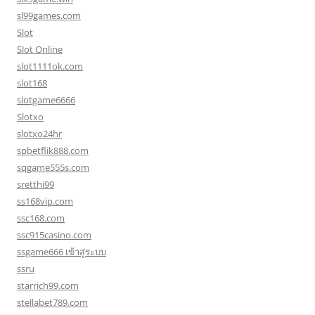
sl99games.com
Slot
Slot Online
slot1111ok.com
slot168
slotgame6666
Slotxo
slotxo24hr
spbetflik888.com
sqgame555s.com
sretthi99
ss168vip.com
ssc168.com
ssc915casino.com
ssgame666 เข้าสู่ระบบ
ssru
starrich99.com
stellabet789.com