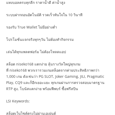
แทงบอลครบทุกลีก ราคาน้ำดี ค่าน้ำสูง
ระบบฝากถอนอัตโนมัติ รวดเร็วทันใจใน 10 วินาที
รองรับ True Wallet ไม่มีอย่างต่ำ
โปรโมชั่นแจกจริงทุกๆวัน ไม่ต้องทำกิจกรรม
เล่นได้ทุกแพลตฟอร์ม ไม่ต้องโหลดแอป
สล็อต niseko168 แตกง่าย ลุ้นรางวัลใหญ่ทุกเกม
ที่ niseko168 พวกเรารวมเกมสล็อตจากค่ายประสิทธิภาพกว่า
1,000 เกม ดังเช่นว่า PG SLOT, Joker Gaming, JILI, Pragmatic
Play, CQ9 และก็อีกเยอะแยะ ทุกเกมผ่านการตรวจสอบมาตรฐาน
RTP สูง, โบนัสแตกง่าย พร้อมฟีพบร์ ซื้อฟรีสปิน
LSI Keywords:
สล็อตเว็บไซต์ตรงไม่ผ่านเอเย่นต์