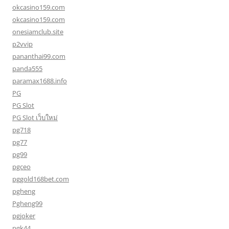
okcasino159.com
okcasino159.com
onesiamclub.site
p2vvip
pananthai99.com
panda555
paramax1688.info
PG
PG Slot
PG Slot เว็บใหม่
pg718
pg77
pg99
pgceo
pggold168bet.com
pgheng
Pgheng99
pgjoker
pgk44