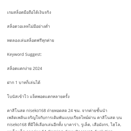
เกมสล็อตมือถือได้เงินจริง
สล็อตวอเลทไม่มีอย่างต่ำ
ทดลองเล่นสล็อตฟรีทุกค่าย
Keyword Suggest:
สล็อตแตกง่าย 2024
ฝาก 1 บาทก็เล่นได้
โบนัสเข้าไว แจ็คพอตแตกหลายครั้ง
คาสิโนสด niseko168 ถ่ายทอดสด 24 ชม. จากค่ายชั้นนำ
เพลิดเพลินเจริญใจกับการเดิมพันแบบเรียลไทม์ผ่าน คาสิโนสด บน
niseko168 ที่มีให้เลือกเล่นอีกทั้ง บาคาร่า, รูเล็ต, เสือมังกร, ไฮโล,