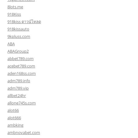
8lots.me
918Kiss
918kiss ดาวน์โหลด
918kissauto
9kpluss.com
ABA
ABAGroup2
abbet789.com
acebet789.com
aden168ss.com
adm789.info
adm789.vip
allbet24hr
allone745s.com
alot66
alot666
ambking
ambnovabet.com