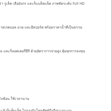
่า รูเล็ต เสือมังกร และก็แบล็คแจ็ค ภาพชัดระดับ Full HD
าสเกตบอล มวย และอีสปอร์ต พร้อมราคาน้ำที่เป็นธรรม
 และก็ลอตเตอรี่ยี่กี ด้วยอัตราการจ่ายสูง คุ้มทุกการลงทุน
นซับซ้อน ใช้เวลานาน
 แล้วก็แท็บเล็ต ไม่รองรับโทรศัพท์มือถือบางระบบ