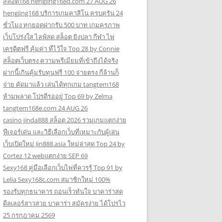
สล็อต168 hengjing168d.com 27 AUG 26
hengjing168 บริการเกมคาสิโน ครบครัน 24
ชั่วโมง ทุกยอดฝากรับ 500 บาท เกมคุรภาพ
เว็บโปร่งใส ไลฟ์สด สล็อต ยิงปลา กีฬา ไพ่
เครดิตฟรี คุ้มค่า ที่ไว้ใจ Top 28 by Connie
สล็อตเว็บตรง ความพรีเมียมที่เข้าถึงได้จริง
ฝากนี้เกินคุ้มรับทุนฟรี 100 จ่ายตรง กี่ล้านก็
จ่าย คัดมาแล้ว เล่นได้ทุกเกม tangtem168
ห้ามพลาด โปรดีรออยู่ Top 69 by Zelma
tangtem168e.com 24 AUG 26
casino jinda888 สล็อต 2026 รวมเกมแตกง่าย
ฟีเจอร์เด่น และวิธีเลือกเว็บที่เหมาะกับผู้เล่น
เว็บเปิดใหม่ Jin888.asia ใหม่ล่าสุด Top 24 by
Cortez 12 webแตกง่าย SEP 69
Sexy168 คู่มือเลือกเว็บไพ่ที่ควรรู้ Top 91 by
Lelia Sexy168c.com สมาชิกใหม่ 100%
รองรับทุกธนาคาร ถอนเร็วทันใจ บาคาร่าสด
ดีลเลอร์สาวสวย บาคาร่า สมัครง่าย ได้โปรไว
25 กรกฎาคม 2569