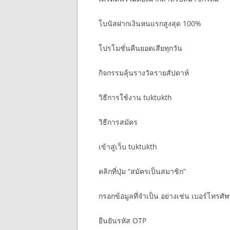
โบนัสฝากเงินหนแรกสูงสุด 100%
โปรโมชั่นคืนยอดเสียทุกวัน
กิจกรรมลุ้นรางวัลรายสัปดาห์
วิธีการใช้งาน tuktukth
วิธีการสมัคร
เข้าสู่เว็บ tuktukth
คลิกที่ปุ่ม “สมัครเป็นสมาชิก”
กรอกข้อมูลที่จำเป็น อย่างเช่น เบอร์โทรศัพ
ยืนยันรหัส OTP