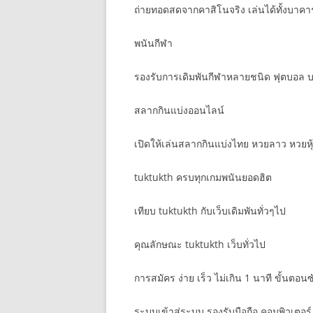
ถ่ายทอดสดจากคาสิโนจริง เล่นได้ทั้งบาคาร
พนันกีฬา
รองรับการเดิมพันกีฬาหลายชนิด ฟุตบอล บ
สลากกินแบ่งออนไลน์
เปิดให้เล่นสลากกินแบ่งไทย หวยลาว หวยหุ้น
tuktukth ครบทุกเกมพนันยอดฮิต
เทียบ tuktukth กับเว็บเดิมพันทั่วๆไป
คุณลักษณะ tuktukth เว็บทั่วไป
การสมัคร ง่าย เร็ว ไม่เกิน 1 นาที ขั้นตอ
ระบบเข้าสู่ระบบ รองรับมือถือ คอมพิวเตอร์