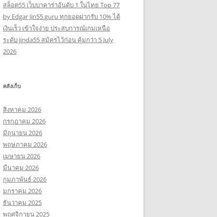
สล็อต55 เว็บบาคาร่าอันดับ 1 ในไทย Top 77
by Edgar Jin55.guru ทุกยอดฝากรับ 10% ได้
เงินเร็ว เข้าใจง่าย ประสบการณ์เกมเหนือ
ระดับ jinda55 สมัครไว้ก่อน คุ้มกว่า 5 July
2026
คลังเก็บ
สิงหาคม 2026
กรกฎาคม 2026
มิถุนายน 2026
พฤษภาคม 2026
เมษายน 2026
มีนาคม 2026
กุมภาพันธ์ 2026
มกราคม 2026
ธันวาคม 2025
พฤศจิกายน 2025