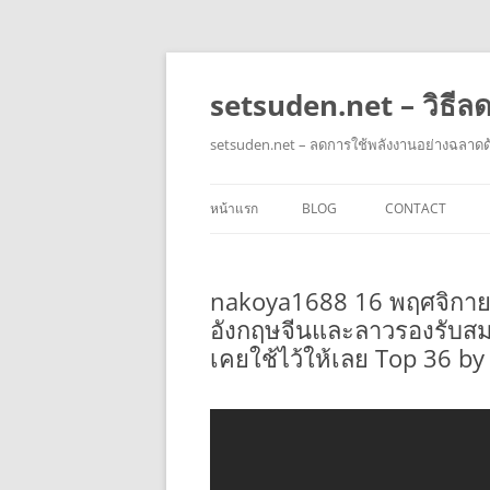
setsuden.net – วิธีล
setsuden.net – ลดการใช้พลังงานอย่างฉลาดด้วย
หน้าแรก
BLOG
CONTACT
nakoya1688 16 พฤศจิกายน
อังกฤษจีนและลาวรองรับสมาร
เคยใช้ไว้ให้เลย Top 36 by