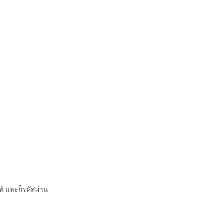
ท์ และก็รหัสผ่าน