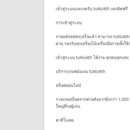
เข้าสู่ระบบและกดรับ tuktukth เครดิตฟรี
การเข้าสู่ระบบ
ภายหลังสมัครเสร็จแล้ว สามารถ tuktukth เ
ผ่าน รองรับทุกเครื่องไม้เครื่องมือรวมทั้งใ
เข้าสู่ระบบ tuktukth ได้ง่าย ทุกหนทุกแห่ง
บริการเกมพนันบน tuktukth
สล็อตออนไลน์
รวมเกมสล็อตจากค่ายดังมากยิ่งกว่า 1,00
ใหญ่ที่รอผู้เล่น
คาสิโนสด