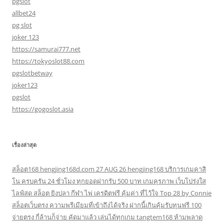
pgslot
allbet24
pg slot
joker 123
https://samurai777.net
https://tokyoslot88.com
pgslotbetway
joker123
pgslot
https://gogoslot.asia
เรื่องล่าสุด
สล็อต168 hengjing168d.com 27 AUG 26 hengjing168 บริการเกมคาสิ
โน ครบครัน 24 ชั่วโมง ทุกยอดฝากรับ 500 บาท เกมคุรภาพ เว็บโปร่งใส
ไลฟ์สด สล็อต ยิงปลา กีฬา ไพ่ เครดิตฟรี คุ้มค่า ที่ไว้ใจ Top 28 by Connie
สล็อตเว็บตรง ความพรีเมียมที่เข้าถึงได้จริง ฝากนี้เกินคุ้มรับทุนฟรี 100
จ่ายตรง กี่ล้านก็จ่าย คัดมาแล้ว เล่นได้ทุกเกม tangtem168 ห้ามพลาด