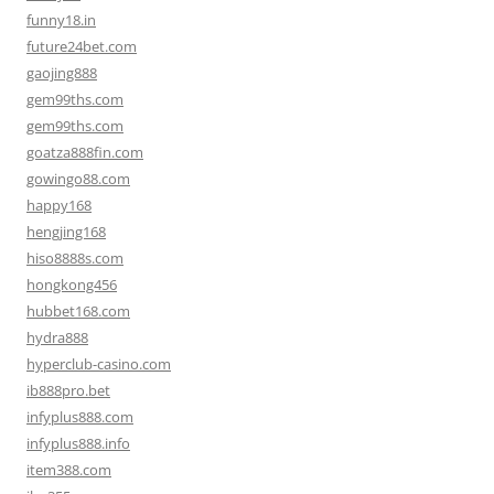
funny18.in
future24bet.com
gaojing888
gem99ths.com
gem99ths.com
goatza888fin.com
gowingo88.com
happy168
hengjing168
hiso8888s.com
hongkong456
hubbet168.com
hydra888
hyperclub-casino.com
ib888pro.bet
infyplus888.com
infyplus888.info
item388.com