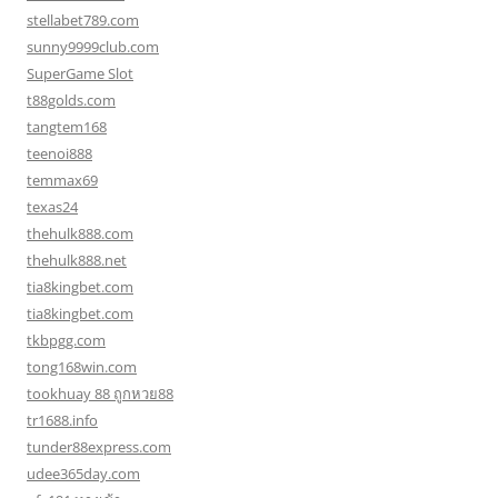
stellabet789.com
sunny9999club.com
SuperGame Slot
t88golds.com
tangtem168
teenoi888
temmax69
texas24
thehulk888.com
thehulk888.net
tia8kingbet.com
tia8kingbet.com
tkbpgg.com
tong168win.com
tookhuay 88 ถูกหวย88
tr1688.info
tunder88express.com
udee365day.com