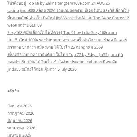
โปรดีรออยู่ Top 69 by Zelma tangtem168e.com 24 AUG 26
casino jinda888 สล็อต 2026 รวมเกมแตกง่าย ฟีเจอร์เด่น และวิธีเลือกเว็บ
ที่เหมาะกับผู้เล่น เว็บเปิดใหม่ Jin888.asia ใหม่ล่าสุด Top 24 by Cortez 12
webแตกง่าย SEP 69
Sexy168 คู่มือเลือกเว็บไพ่ที่ควรรู้ Top 91 by Lelia Sexy168c.com
สมาชิกใหม่ 100% รองรับทุกธนาคาร ถอนเร็วทันใจ บาคาร่าสด ดีลเลอร์
สาวสวย บาคาร่า สมัครง่าย ได้โปรไว 25 กรกฎาคม 2569
สล็อต55 เว็บบาคาร่าอันดับ 1 ในไทย Top 77 by Edgar Jin55.guru ทุก
ยอดฝากรับ 10% ได้เงินเร็ว เข้าใจง่าย ประสบการณ์เกมเหนือระดับ
jinda55 สมัครไว้ก่อน คุ้มกว่า 5 July 2026
คลังเก็บ
สิงหาคม 2026
กรกฎาคม 2026
มิถุนายน 2026
พฤษภาคม 2026
เมษายน 2026