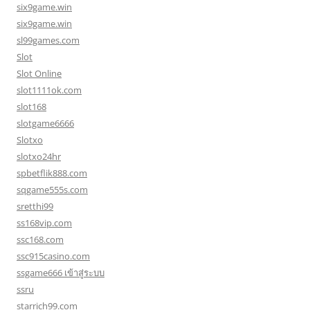
six9game.win
six9game.win
sl99games.com
Slot
Slot Online
slot1111ok.com
slot168
slotgame6666
Slotxo
slotxo24hr
spbetflik888.com
sqgame555s.com
sretthi99
ss168vip.com
ssc168.com
ssc915casino.com
ssgame666 เข้าสู่ระบบ
ssru
starrich99.com