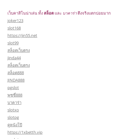
เว็บคาสิโนน่าเล่น ทั้ง
สล็อต
และ
บาคาร่า
ตึงจริงแตกบ่อยมาก
joker123
slot168
https://jin55.net
slot99
สล็อตเว็บตรง
jinda44
สล็อตเว็บตรง
สล็อต888
JINDA888
pgslot
พุซซี่888
บาคาร่า
slotxo
slotpg
ดูหนังโป๊
https://1xbetth.vip