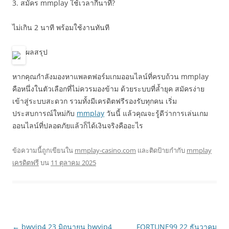
3. สมัคร mmplay ใช้เวลากี่นาที?
ไม่เกิน 2 นาที พร้อมใช้งานทันที
ผลสรุป
หากคุณกำลังมองหาแพลตฟอร์มเกมออนไลน์ที่ครบถ้วน mmplay
คือหนึ่งในตัวเลือกที่ไม่ควรมองข้าม ด้วยระบบที่ล้ำยุค สมัครง่าย
เข้าสู่ระบบสะดวก รวมทั้งมีเครดิตฟรีรองรับทุกคน เริ่ม
ประสบการณ์ใหม่กับ
mmplay
วันนี้ แล้วคุณจะรู้ดีว่าการเล่นเกม
ออนไลน์ที่ปลอดภัยแล้วก็ได้เงินจริงคืออะไร
ข้อความนี้ถูกเขียนใน
mmplay-casino.com
และติดป้ายกำกับ
mmplay
เครดิตฟรี
บน
11 ตุลาคม 2025
เมนู
←
bwvip4 23 มิถุนายน bwvip4
FORTUNE99 22 ธันวาคม