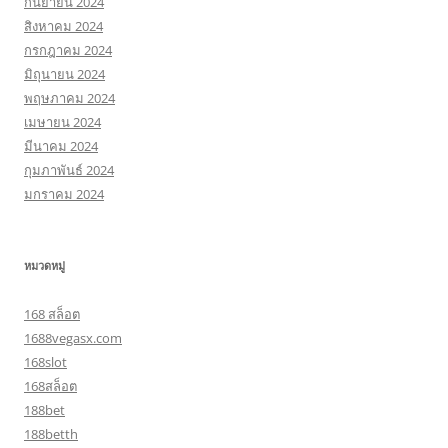
กันยายน 2024
สิงหาคม 2024
กรกฎาคม 2024
มิถุนายน 2024
พฤษภาคม 2024
เมษายน 2024
มีนาคม 2024
กุมภาพันธ์ 2024
มกราคม 2024
หมวดหมู่
168 สล็อต
1688vegasx.com
168slot
168สล็อต
188bet
188betth