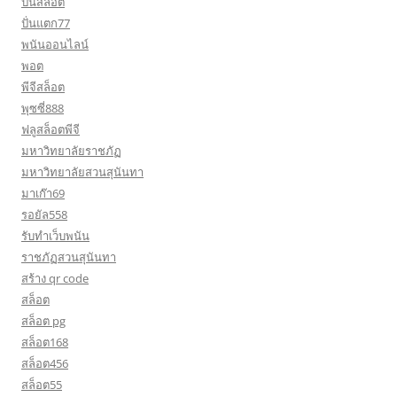
ปั่นสล็อต
ปั่นแตก77
พนันออนไลน์
พอต
พีจีสล็อต
พุซซี่888
ฟลูสล็อตพีจี
มหาวิทยาลัยราชภัฏ
มหาวิทยาลัยสวนสุนันทา
มาเก๊า69
รอยัล558
รับทำเว็บพนัน
ราชภัฏสวนสุนันทา
สร้าง qr code
สล็อต
สล็อต pg
สล็อต168
สล็อต456
สล็อต55