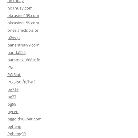
no1huay
no1huay.com
okcasino159.com
okcasino159.com
onesiamclub.site
p2vvip
pananthai99.com
panda555
paramax1688.info
PG
PG Slot
PG Slot เว็บใหม่
pg718
pg77
pg99
pgceo
pggold168bet.com
pgheng
Pgheng99