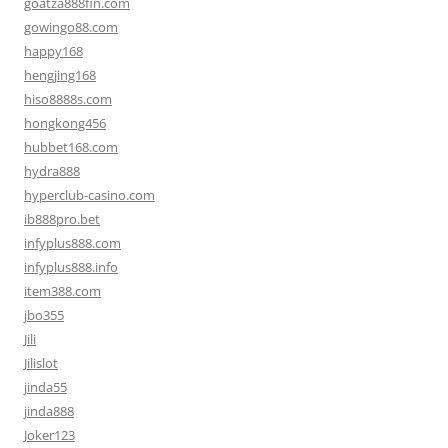
goatza888fin.com
gowingo88.com
happy168
hengjing168
hiso8888s.com
hongkong456
hubbet168.com
hydra888
hyperclub-casino.com
ib888pro.bet
infyplus888.com
infyplus888.info
item388.com
jbo355
Jili
Jilislot
jinda55
jinda888
Joker123