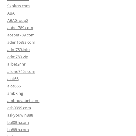
9kpluss.com
ABA
ABAGroup2
abbet789.com
acebet789.com
aden168ss.com
adm789.info
adm789.vip
allbet24hr
allone745s.com
alot66
alot666
ambking
ambnovabet.com
asb9999.com
askyouwin888
ba88th.com
ba88th.com