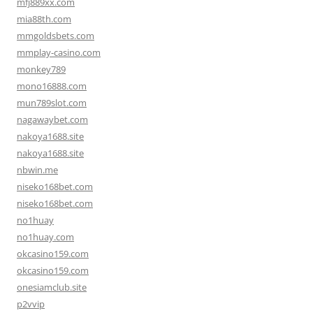
mfj889xx.com
mia88th.com
mmgoldsbets.com
mmplay-casino.com
monkey789
mono16888.com
mun789slot.com
nagawaybet.com
nakoya1688.site
nakoya1688.site
nbwin.me
niseko168bet.com
niseko168bet.com
no1huay
no1huay.com
okcasino159.com
okcasino159.com
onesiamclub.site
p2vvip