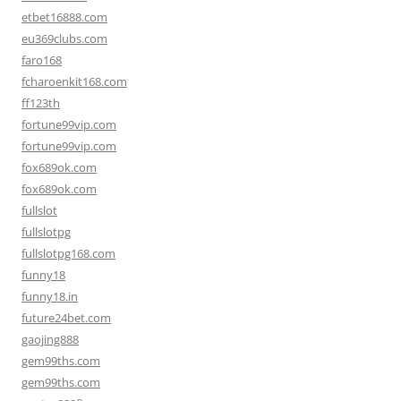
etbet16888.com
eu369clubs.com
faro168
fcharoenkit168.com
ff123th
fortune99vip.com
fortune99vip.com
fox689ok.com
fox689ok.com
fullslot
fullslotpg
fullslotpg168.com
funny18
funny18.in
future24bet.com
gaojing888
gem99ths.com
gem99ths.com