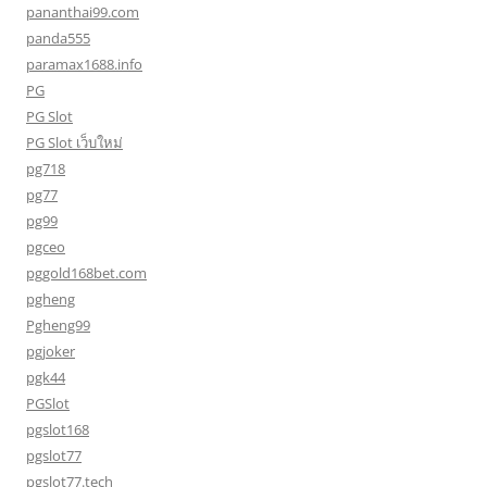
pananthai99.com
panda555
paramax1688.info
PG
PG Slot
PG Slot เว็บใหม่
pg718
pg77
pg99
pgceo
pggold168bet.com
pgheng
Pgheng99
pgjoker
pgk44
PGSlot
pgslot168
pgslot77
pgslot77.tech