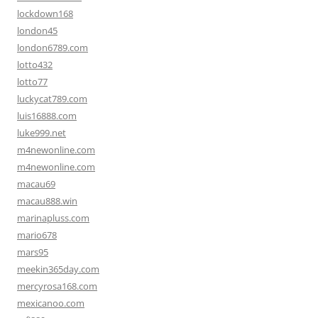
lockdown168
london45
london6789.com
lotto432
lotto77
luckycat789.com
luis16888.com
luke999.net
m4newonline.com
m4newonline.com
macau69
macau888.win
marinapluss.com
mario678
mars95
meekin365day.com
mercyrosa168.com
mexicanoo.com