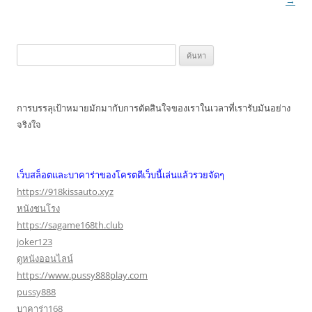
→
ค้นหา
สำหรับ:
การบรรลุเป้าหมายมักมากับการตัดสินใจของเราในเวลาที่เรารับมันอย่าง
จริงใจ
เว็บสล็อตและบาคาร่าของโครตดีเว็บนี้เล่นแล้วรวยจัดๆ
https://918kissauto.xyz
หนังชนโรง
https://sagame168th.club
joker123
ดูหนังออนไลน์
https://www.pussy888play.com
pussy888
บาคาร่า168