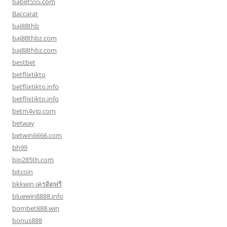
babet555.com
Baccarat
baj88thb
baj88thbz.com
baj88thbz.com
bestbet
betflixtikto
betflixtikto.info
betflixtikto.info
betm4vip.com
betway
betwin6666.com
bh99
bio285th.com
bitcoin
bkkwin เครดิตฟรี
bluewin8888.info
bombet888.win
bonus888