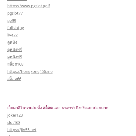
https://www.pgslot.golf
pgslot77
pg99
fullslotpg
live22
ดูหนัง
ดูหนังฟรี
ดูหนังฟรี
สล็อต168
https://hongkong456.me
สล็อต66
เว็บคาสิโนน่าเล่น ทั้ง
สล็อต
และ
บาคาร่า
ตึงจริงแตกบ่อยมาก
joker123
slot168
https://jin55.net