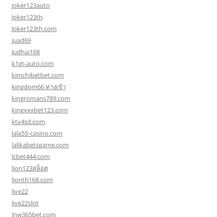
joker123auto
Joker123th
Joker123th.com
juad69
Judhai168
k1gt-auto.com
kimchibetbet.com
kingdom66 ทางเข้า
kingromans789.com
kingxxxbet123.com
ktv4sd.com
lala55-casino.com
lalikabetsgame.com
lcbet444.com
lion123สล็อต
lionth168.com
live22
live22slot
lnw365bet.com