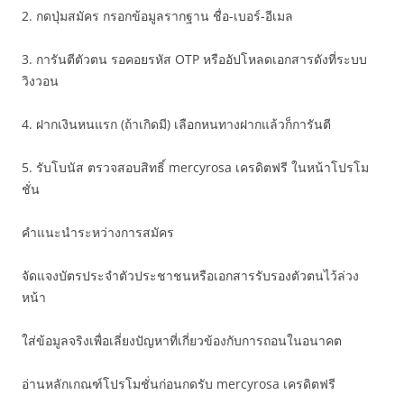
2. กดปุ่มสมัคร กรอกข้อมูลรากฐาน ชื่อ-เบอร์-อีเมล
3. การันตีตัวตน รอคอยรหัส OTP หรืออัปโหลดเอกสารดังที่ระบบ
วิงวอน
4. ฝากเงินหนแรก (ถ้าเกิดมี) เลือกหนทางฝากแล้วก็การันตี
5. รับโบนัส ตรวจสอบสิทธิ์ mercyrosa เครดิตฟรี ในหน้าโปรโม
ชั่น
คำแนะนำระหว่างการสมัคร
จัดแจงบัตรประจำตัวประชาชนหรือเอกสารรับรองตัวตนไว้ล่วง
หน้า
ใส่ข้อมูลจริงเพื่อเลี่ยงปัญหาที่เกี่ยวข้องกับการถอนในอนาคต
อ่านหลักเกณฑ์โปรโมชั่นก่อนกดรับ mercyrosa เครดิตฟรี