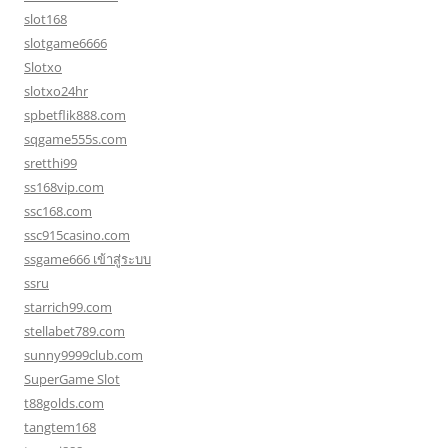
slot168
slotgame6666
Slotxo
slotxo24hr
spbetflik888.com
sqgame555s.com
sretthi99
ss168vip.com
ssc168.com
ssc915casino.com
ssgame666 เข้าสู่ระบบ
ssru
starrich99.com
stellabet789.com
sunny9999club.com
SuperGame Slot
t88golds.com
tangtem168