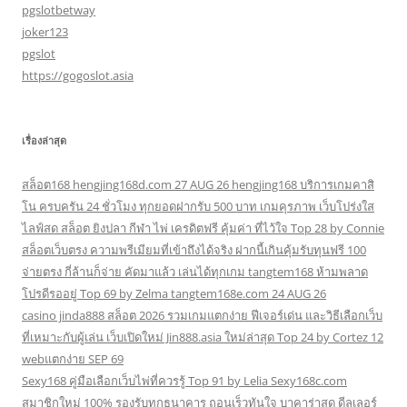
pgslotbetway
joker123
pgslot
https://gogoslot.asia
เรื่องล่าสุด
สล็อต168 hengjing168d.com 27 AUG 26 hengjing168 บริการเกมคาสิ
โน ครบครัน 24 ชั่วโมง ทุกยอดฝากรับ 500 บาท เกมคุรภาพ เว็บโปร่งใส
ไลฟ์สด สล็อต ยิงปลา กีฬา ไพ่ เครดิตฟรี คุ้มค่า ที่ไว้ใจ Top 28 by Connie
สล็อตเว็บตรง ความพรีเมียมที่เข้าถึงได้จริง ฝากนี้เกินคุ้มรับทุนฟรี 100
จ่ายตรง กี่ล้านก็จ่าย คัดมาแล้ว เล่นได้ทุกเกม tangtem168 ห้ามพลาด
โปรดีรออยู่ Top 69 by Zelma tangtem168e.com 24 AUG 26
casino jinda888 สล็อต 2026 รวมเกมแตกง่าย ฟีเจอร์เด่น และวิธีเลือกเว็บ
ที่เหมาะกับผู้เล่น เว็บเปิดใหม่ Jin888.asia ใหม่ล่าสุด Top 24 by Cortez 12
webแตกง่าย SEP 69
Sexy168 คู่มือเลือกเว็บไพ่ที่ควรรู้ Top 91 by Lelia Sexy168c.com
สมาชิกใหม่ 100% รองรับทุกธนาคาร ถอนเร็วทันใจ บาคาร่าสด ดีลเลอร์