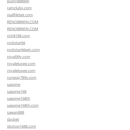
pussy888win
ramclubx.com
realflikbet.com
RENO88WIN.COM
RENO88WIN.COM
rich8188.com
rockstar66
rockstar66win.com
royal99y.com
royaleluxee.com
royaleluxee.com
runway789s.com
sagame
sagame168
sagame168th
sagame168th.com
sawan888
sbobet
sbotop1688.com