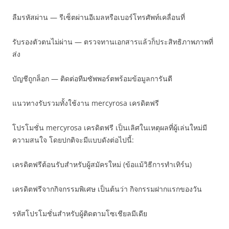
ลืมรหัสผ่าน — รีเซ็ตผ่านอีเมลหรือเบอร์โทรศัพท์เคลื่อนที่
รับรองตัวตนไม่ผ่าน — ตรวจทานเอกสารแล้วก็ประสิทธิภาพภาพที่
ส่ง
บัญชีถูกล็อก — ติดต่อทีมซัพพอร์ตพร้อมข้อมูลการันตี
แนวทางรับรวมทั้งใช้งาน mercyrosa เครดิตฟรี
โปรโมชั่น mercyrosa เครดิตฟรี เป็นเลิศในเหตุผลที่ผู้เล่นใหม่มี
ความสนใจ โดยปกติจะมีแบบดังต่อไปนี้:
เครดิตฟรีต้อนรับสำหรับผู้สมัครใหม่ (ข้อแม้วิธีการทำเทิร์น)
เครดิตฟรีจากกิจกรรมพิเศษ เป็นต้นว่า กิจกรรมฝากแรกของวัน
รหัสโปรโมชั่นสำหรับผู้ติดตามโซเชียลมีเดีย