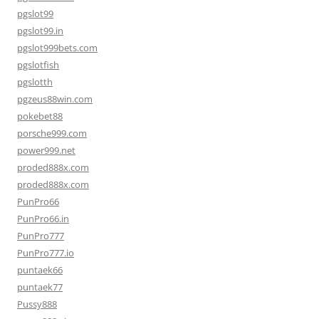
pgslot99
pgslot99.in
pgslot999bets.com
pgslotfish
pgslotth
pgzeus88win.com
pokebet88
porsche999.com
power999.net
proded888x.com
proded888x.com
PunPro66
PunPro66.in
PunPro777
PunPro777.io
puntaek66
puntaek77
Pussy888