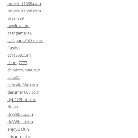
boonlert1688.com
boonlert1688.com
brazil999
bwvip4.com
cashgame168
cashgame168x.com
Casino
cc11388.com
chang7777
chinatown888.win
coke55
cupcake88x.com
daruma1688.com
dgb222hot.com
dr888
dr888bet.com
dr888bet.com
enjoy24.fun
erisauto.site