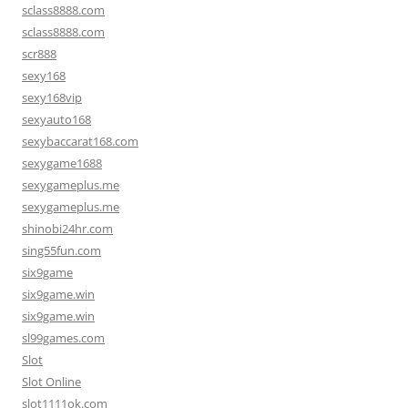
sclass8888.com
sclass8888.com
scr888
sexy168
sexy168vip
sexyauto168
sexybaccarat168.com
sexygame1688
sexygameplus.me
sexygameplus.me
shinobi24hr.com
sing55fun.com
six9game
six9game.win
six9game.win
sl99games.com
Slot
Slot Online
slot1111ok.com