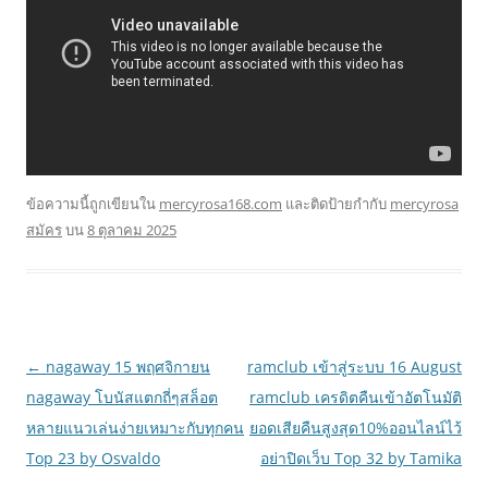
ข้อความนี้ถูกเขียนใน
mercyrosa168.com
และติดป้ายกำกับ
mercyrosa
สมัคร
บน
8 ตุลาคม 2025
เมนู
←
nagaway 15 พฤศจิกายน
ramclub เข้าสู่ระบบ 16 August
นำทาง
nagaway โบนัสแตกถี่ๆสล็อต
ramclub เครดิตคืนเข้าอัตโนมัติ
เรื่อง
หลายแนวเล่นง่ายเหมาะกับทุกคน
ยอดเสียคืนสูงสุด10%ออนไลน์ไว้
Top 23 by Osvaldo
อย่าปิดเว็บ Top 32 by Tamika