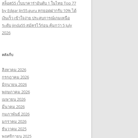
สล็อต55 เว็บบาคาร่าอันดับ 1 ในไทย Top 77
by Edgar Jin55.guru ทุกยอดฝากรับ 10% ได้
เงินเร็ว เข้าใจง่าย ประสบการณ์เกมเหนือ
ระดับ jinda55 สมัครไว้ก่อน คุ้มกว่า 5 July
2026
คลังเก็บ
สิงหาคม 2026
กรกฎาคม 2026
มิถุนายน 2026
พฤษภาคม 2026
เมษายน 2026
มีนาคม 2026
กุมภาพันธ์ 2026
มกราคม 2026
ธันวาคม 2025
พฤศจิกายน 2025