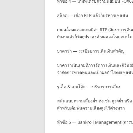
หัวข้อ 4 — เกมที่ได้รับความนิยมบน FOX
สล็อต — เลือก RTP แล้วก็บริหารเซสชัน
เกมสล็อตแต่ละเกมมีค่า RTP (อัตราการคืนผ
กับงบแล้วก็วัตถุประสงค์ ทดลองโหมดเดโมก่
บาคาร่า — ระเบียบการเดินเงินสำคัญ
บาคาร่าเป็นเกมที่การจัดการเงินและก็วิ
จำกัดการขาดทุนและเป้าผลกำไรต่อเซสชัน 
รูเล็ต & เกมโต๊ะ — บริหารการเสี่ยง
พนันแบบความเสี่ยงต่ำ ดังเช่น สูง/ต่ำ หรือ 
สำหรับเดิมพันความเสี่ยงสูงไว้ต่างหาก
หัวข้อ 5 — Bankroll Management (การบ