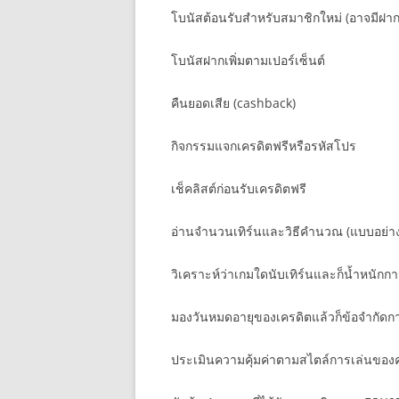
โบนัสต้อนรับสำหรับสมาชิกใหม่ (อาจมีฝากข
โบนัสฝากเพิ่มตามเปอร์เซ็นต์
คืนยอดเสีย (cashback)
กิจกรรมแจกเครดิตฟรีหรือรหัสโปร
เช็คลิสต์ก่อนรับเครดิตฟรี
อ่านจำนวนเทิร์นและวิธีคำนวณ (แบบอย่าง:
วิเคราะห์ว่าเกมใดนับเทิร์นและก็น้ำหนัก
มองวันหมดอายุของเครดิตแล้วก็ข้อจำกัด
ประเมินความคุ้มค่าตามสไตล์การเล่นของ