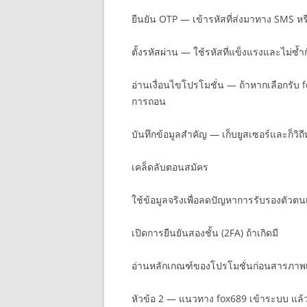
ยืนยัน OTP — เข้ารหัสที่ส่งมาทาง SMS หร
ตั้งรหัสผ่าน — ใช้รหัสที่แข็งแรงและไม่ซ้ำก
อ่านเงื่อนไขโปรโมชั่น — ถ้าหากเลือกรับ 
การถอน
บันทึกข้อมูลสำคัญ — เก็บยูสเซอร์และก็วิถ
เคล็ดลับตอนสมัคร
ใช้ข้อมูลจริงเพื่อลดปัญหาการรับรองตัวตนเม
เปิดการยืนยันสองชั้น (2FA) ถ้าเกิดมี
อ่านหลักเกณฑ์ของโปรโมชั่นก่อนสารภาพเพื่อ
หัวข้อ 2 — แนวทาง fox689 เข้าระบบ แล