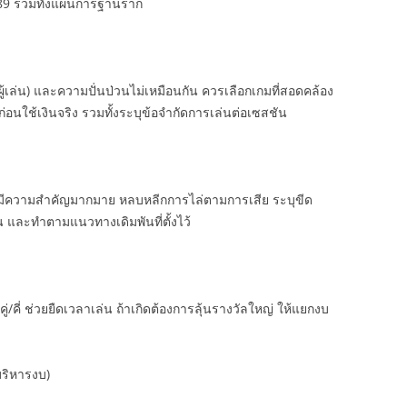
689 รวมทั้งแผนการฐานราก
ู้เล่น) และความปั่นป่วนไม่เหมือนกัน ควรเลือกเกมที่สอดคล้อง
อนใช้เงินจริง รวมทั้งระบุข้อจำกัดการเล่นต่อเซสชัน
นัยมีความสำคัญมากมาย หลบหลีกการไล่ตามการเสีย ระบุขีด
และทำตามแนวทางเดิมพันที่ตั้งไว้
คู่/คี่ ช่วยยืดเวลาเล่น ถ้าเกิดต้องการลุ้นรางวัลใหญ่ ให้แยกงบ
ริหารงบ)