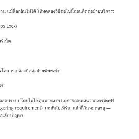
แม้ล็อกอินไม่ได้ ให้ทดลองวิธีต่อไปนี้ก่อนติดต่อฝ่ายบริการ:
ps Lock)
ร์เน็ต
โอน หากต้องติดต่อฝ่ายซัพพอร์ต
รี
เล่นทดสอบระบบโดยไม่ใช้ทุนมากมาย แต่การถอนเงินจากเครดิตฟรี
(wagering requirement), เกมที่นับเทิร์น, แล้วก็วันหมดอายุ —
ีกเลี่ยงปัญหา