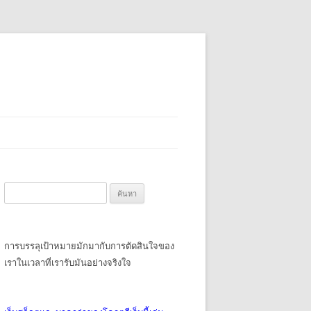
ค้นหา
สำหรับ:
การบรรลุเป้าหมายมักมากับการตัดสินใจของ
เราในเวลาที่เรารับมันอย่างจริงใจ