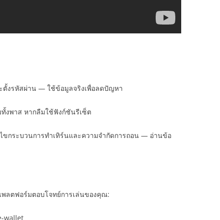
ั้งรหัสผ่าน — ใช้ข้อมูลจริงเพื่อลดปัญหา
ทั้งพาส หากลืมใช้ฟังก์ชันรีเซ็ต
ื่อนไขกระบวนการทำเทิร์นและความจำกัดการถอน — อ่านข้อ
ว่าแพลตฟอร์มตอบโจทย์การเล่นของคุณ:
e-wallet