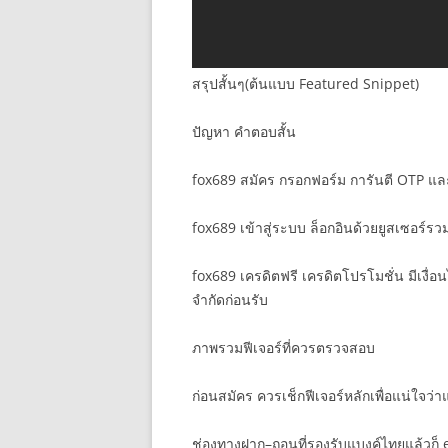
สรุปสั้นๆ(ต้นแบบ Featured Snippet)
ปัญหา คำตอบสั้น
fox689 สมัคร กรอกฟอร์ม การันตี OTP และต
fox689 เข้าสู่ระบบ ล็อกอินด้วยยูสเซอร์รวม
fox689 เครดิตฟรี เครดิตโปรโมชั่น มีเง
จำกัดก่อนรับ
ภาพรวมฟีเจอร์ที่ควรตรวจสอบ
ก่อนสมัคร ควรเช็กฟีเจอร์หลักเพื่อแน่ใจ
ช่องทางฝาก–ถอนที่รองรับแบงค์ไทยแล้วก็ 