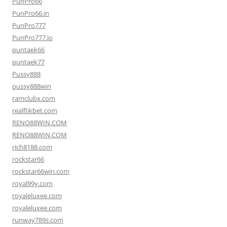
PunPro66
PunPro66.in
PunPro777
PunPro777.io
puntaek66
puntaek77
Pussy888
pussy888win
ramclubx.com
realflikbet.com
RENO88WIN.COM
RENO88WIN.COM
rich8188.com
rockstar66
rockstar66win.com
royal99y.com
royaleluxee.com
royaleluxee.com
runway789s.com