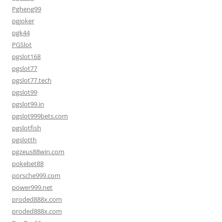
Pgheng99
pgjoker
pgk44
PGSlot
pgslot168
pgslot77
pgslot77.tech
pgslot99
pgslot99.in
pgslot999bets.com
pgslotfish
pgslotth
pgzeus88win.com
pokebet88
porsche999.com
power999.net
proded888x.com
proded888x.com