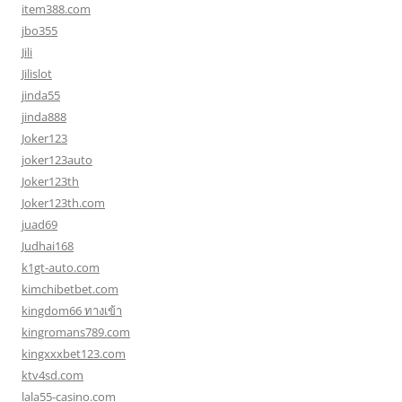
item388.com
jbo355
Jili
Jilislot
jinda55
jinda888
Joker123
joker123auto
Joker123th
Joker123th.com
juad69
Judhai168
k1gt-auto.com
kimchibetbet.com
kingdom66 ทางเข้า
kingromans789.com
kingxxxbet123.com
ktv4sd.com
lala55-casino.com