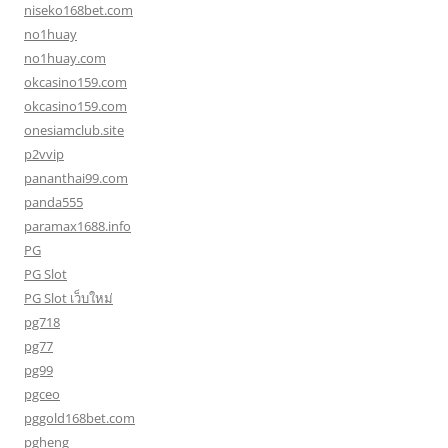
niseko168bet.com
no1huay
no1huay.com
okcasino159.com
okcasino159.com
onesiamclub.site
p2vvip
pananthai99.com
panda555
paramax1688.info
PG
PG Slot
PG Slot เว็บใหม่
pg718
pg77
pg99
pgceo
pggold168bet.com
pgheng