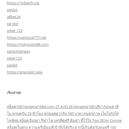
https://1xbetth.vip
pgslot
allbet24
pg slot
joker 123
https://samurai777.net
https://tokyoslot88.com
pgslotbetway
joker123
pgslot
https://gogoslot.asia
เรื่องล่าสุด
สล็อต168 hengjing168d.com 27 AUG 26 hengjing168 บริการเกมคาสิ
โน ครบครัน 24 ชั่วโมง ทุกยอดฝากรับ 500 บาท เกมคุรภาพ เว็บโปร่งใส
ไลฟ์สด สล็อต ยิงปลา กีฬา ไพ่ เครดิตฟรี คุ้มค่า ที่ไว้ใจ Top 28 by Connie
สล็อตเว็บตรง ความพรีเมียมที่เข้าถึงได้จริง ฝากนี้เกินคุ้มรับทุนฟรี 100