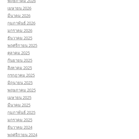
พฤษภาคม 2026
เมษายน 2026
มีนาคม 2026
กุมภาพันธ์ 2026
มกราคม 2026
ธันวาคม 2025
พฤศจิกายน 2025
ตุลาคม 2025
กันยายน 2025
สิงหาคม 2025
กรกฎาคม 2025
มิถุนายน 2025
พฤษภาคม 2025
เมษายน 2025
มีนาคม 2025
กุมภาพันธ์ 2025
มกราคม 2025
ธันวาคม 2024
พฤศจิกายน 2024