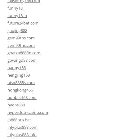
fullslotpg168.com
funny18
funny18.in
future24bet.com
gaojing888
gem99ths.com
gem99ths.com
goatza888fin.com
gowingo88.com
happy168
hengjing168
hiso8888s.com
hongkong456
hubbet168.com
hydra888
hyperclub-casino.com
ib888pro.bet
infyplus888.com
infyplus888.info