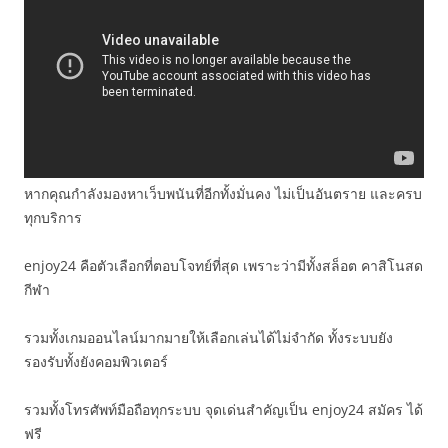
หากคุณกำลังมองหาเว็บพนันที่อีกทั้งมั่นคง ไม่เป็นอันตราย และครบ
ทุกบริการ
enjoy24 คือตัวเลือกที่ตอบโจทย์ที่สุด เพราะว่ามีทั้งสล็อต คาสิโนสด
กีฬา
รวมทั้งเกมออนไลน์มากมายให้เลือกเล่นได้ไม่จำกัด ทั้งระบบยัง
รองรับทั้งยังคอมพิวเตอร์
รวมทั้งโทรศัพท์มือถือทุกระบบ จุดเด่นสำคัญเป็น enjoy24 สมัคร ได้
ฟรี