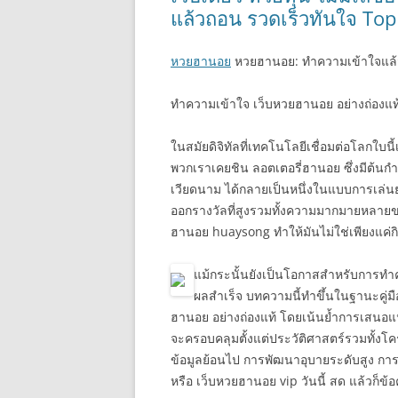
แล้วถอน รวดเร็วทันใจ To
หวยฮานอย
หวยฮานอย: ทำความเข้าใจแล้วก
ทำความเข้าใจ เว็บหวยฮานอย อย่างถ่องแท้:
ในสมัยดิจิทัลที่เทคโนโลยีเชื่อมต่อโลกใบน
พวกเราเคยชิน ลอตเตอรี่ฮานอย ซึ่งมีต้
เวียดนาม ได้กลายเป็นหนึ่งในแบบการเล่น
ออกรางวัลที่สูงรวมทั้งความมากมายหลาย
ฮานอย huaysong ทำให้มันไม่ใช่เพียงแค่กิ
แม้กระนั้นยังเป็นโอกาสสำหรับการทำ
ผลสำเร็จ บทความนี้ทำขึ้นในฐานะคู่ม
ฮานอย อย่างถ่องแท้ โดยเน้นย้ำการเสนอแน
จะครอบคลุมตั้งแต่ประวัติศาสตร์รวมทั้งโ
ข้อมูลย้อนไป การพัฒนาอุบายระดับสูง กา
หรือ เว็บหวยฮานอย vip วันนี้ สด แล้วก็ข้อ