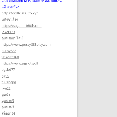
เว็บสล็อตและบาคาร่าของโครตดีเว็บนี้เล่น
แล้วรวยจัดๆ
https://918kissauto.xyz
หนังชนโรง
https://sagame168th.club
joker123
ดูหนังออนไลน์
https://www.pussy888play.com
pussy888
บาคาร่า168
https://www.pgslot.golf
pgslot77
pg99
fullslotpg
live22
ดูหนัง
ดูหนังฟรี
ดูหนังฟรี
สล็อต168