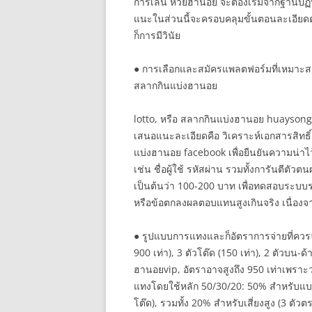
การเล่น หวยฮานอย จะต้องเริ่มจากฐานปฏิบ
แนะในส่วนนี้จะครอบคลุมขั้นตอนละเอียด
ก็การมีวินัย
● การเลือกและสมัครแพลตฟอร์มที่เหมาะสม:
สลากกินแบ่งฮานอย
lotto, หรือ สลากกินแบ่งฮานอย huaysong ซ
เสนอแนะละเอียดคือ วิเคราะห์เอกสารสิทธิ์ 
แบ่งฮานอย facebook เพื่อยืนยันความน่าไว
เช่น ชื่อผู้ใช้ รหัสผ่าน รวมทั้งการันตีต
เป็นต้นว่า 100-200 บาท เพื่อทดสอบระบบรว
หรือข้อตกลงผลตอบแทนสูงเกินจริง เนื่อง
● รูปแบบการแทงและก็อัตราการจ่ายที่ควรจะร
900 เท่า), 3 ตัวโต๊ด (150 เท่า), 2 ตัวบน-ด้
ฮานอยvip, อัตราอาจสูงถึง 950 เท่าเพรา
แทงโดยใช้หลัก 50/30/20: 50% สำหรับแบบอย
โต๊ด), รวมทั้ง 20% สำหรับเสี่ยงสูง (3 ตัว