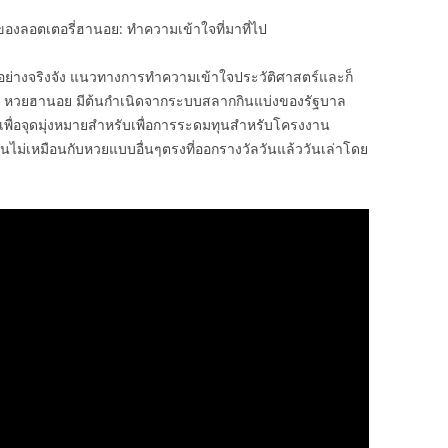
ของลอตเตอรี่ฮานอย: ทำความเข้าใจที่มาที่ไป
ย อย่างจริงจัง แนวทางการทำความเข้าใจประวัติศาสตร์และก็
คัญ หวยฮานอย มีต้นกำเนิดจากระบบสลากกินแบ่งของรัฐบาล
 เพื่อจุดมุ่งหมายสำหรับเพื่อการระดมทุนสำหรับโครงงาน
ไม่เหมือนกับหวยแบบอื่นๆตรงที่ออกรางวัลวันแล้ววันเล่าโดย