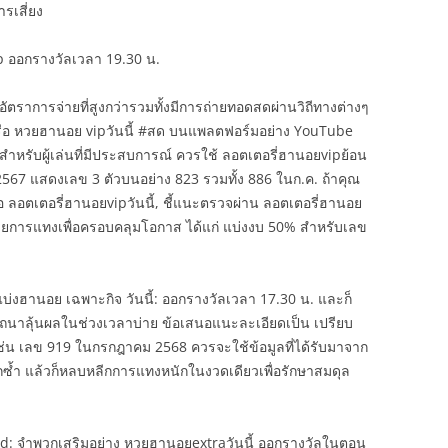
ารเสี่ยง
p ออกรางวัลเวลา 19.30 น.
ีอัตราการจ่ายที่สูงกว่ารวมทั้งมีการถ่ายทอดสดผ่านวิถีทางต่างๆ
 หรือ หวยฮานอย vipวันนี้ #สด บนแพลตฟอร์มอย่าง YouTube
หรับผู้เล่นที่มีประสบการณ์ ควรใช้ ลอตเตอรี่ฮานอยvipย้อน
ี 2567 แสดงเลข 3 ตัวบนอย่าง 823 รวมทั้ง 886 ในก.ค. ถ้าคุณ
อ ลอตเตอรี่ฮานอยvipวันนี้, ชี้แนะตรวจผ่าน ลอตเตอรี่ฮานอย
ะจายการแทงเพื่อครอบคลุมโอกาส ได้แก่ แบ่งงบ 50% สำหรับเลข
่งฮานอย เฉพาะกิจ วันนี้: ออกรางวัลเวลา 17.30 น. และก็
รถนาลุ้นผลในช่วงเวลาบ่าย ข้อเสนอแนะละเอียดเป็น เปรียบ
 เช่น เลข 919 ในกรกฎาคม 2568 ควรจะใช้ข้อมูลที่ได้รับมาจาก
อกซ้ำ แล้วก็หลบหลีกการแทงหนักในงวดเดียวเพื่อรักษาสมดุล
: จำพวกเสริมอย่าง หวยฮานอยextraวันนี้ ออกรางวัลในตอน