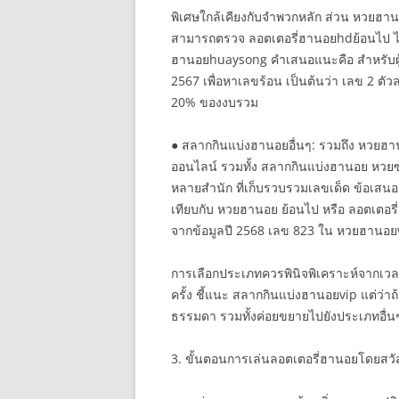
พิเศษใกล้เคียงกับจำพวกหลัก ส่วน หวยฮา
สามารถตรวจ ลอตเตอรี่ฮานอยhdย้อนไป ได
ฮานอยhuaysong คำเสนอแนะคือ สำหรับผู้เ
2567 เพื่อหาเลขร้อน เป็นต้นว่า เลข 2 ตัว
20% ของงบรวม
● สลากกินแบ่งฮานอยอื่นๆ: รวมถึง หวยฮา
ออนไลน์ รวมทั้ง สลากกินแบ่งฮานอย หวย
หลายสํานัก ที่เก็บรวบรวมเลขเด็ด ข้อเสนอ
เทียบกับ หวยฮานอย ย้อนไป หรือ ลอตเตอรี่ฮ
จากข้อมูลปี 2568 เลข 823 ใน หวยฮานอยv
การเลือกประเภทควรพินิจพิเคราะห์จากเวลารว
ครั้ง ชี้แนะ สลากกินแบ่งฮานอยvip แต่ว่
ธรรมดา รวมทั้งค่อยขยายไปยังประเภทอื่น
3. ขั้นตอนการเล่นลอตเตอรี่ฮานอยโดยสวัส