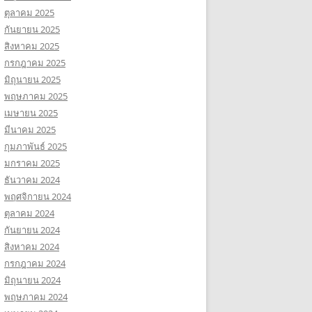
ตุลาคม 2025
กันยายน 2025
สิงหาคม 2025
กรกฎาคม 2025
มิถุนายน 2025
พฤษภาคม 2025
เมษายน 2025
มีนาคม 2025
กุมภาพันธ์ 2025
มกราคม 2025
ธันวาคม 2024
พฤศจิกายน 2024
ตุลาคม 2024
กันยายน 2024
สิงหาคม 2024
กรกฎาคม 2024
มิถุนายน 2024
พฤษภาคม 2024