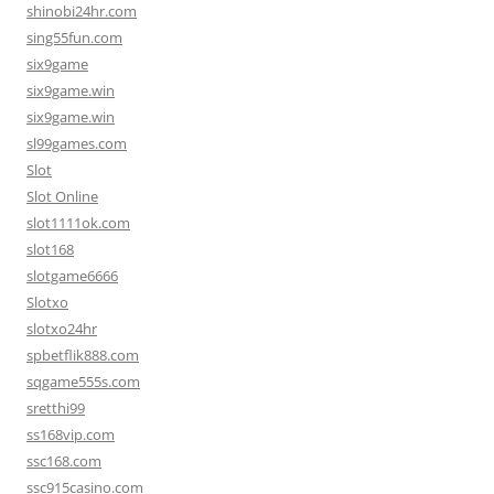
shinobi24hr.com
sing55fun.com
six9game
six9game.win
six9game.win
sl99games.com
Slot
Slot Online
slot1111ok.com
slot168
slotgame6666
Slotxo
slotxo24hr
spbetflik888.com
sqgame555s.com
sretthi99
ss168vip.com
ssc168.com
ssc915casino.com