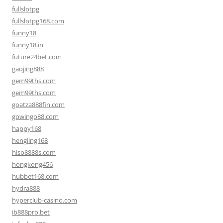
fullslotpg
fullslotpg168.com
funny18
funny18.in
future24bet.com
gaojing888
gem99ths.com
gem99ths.com
goatza888fin.com
gowingo88.com
happy168
hengjing168
hiso8888s.com
hongkong456
hubbet168.com
hydra888
hyperclub-casino.com
ib888pro.bet