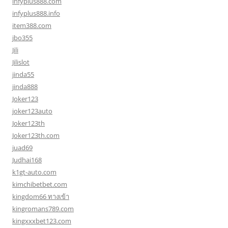
infyplus888.com
infyplus888.info
item388.com
jbo355
Jili
Jilislot
jinda55
jinda888
Joker123
joker123auto
Joker123th
Joker123th.com
juad69
Judhai168
k1gt-auto.com
kimchibetbet.com
kingdom66 ทางเข้า
kingromans789.com
kingxxxbet123.com