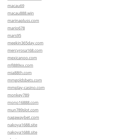
macau69
macau888.win
marinapluss.com
mario678
mars95
meekin365day.com
mercyrosa168.com
mexicanoo.com
mfj889xx.com
mia88th.com
mmgoldsbets.com
mmplay-casino.com
monkey789
mono16888.com
mun789slot.com
nagawaybet.com
nakoya1688.site
nakoya1688.site