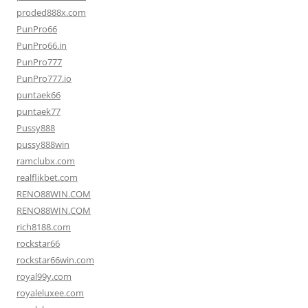
proded888x.com
PunPro66
PunPro66.in
PunPro777
PunPro777.io
puntaek66
puntaek77
Pussy888
pussy888win
ramclubx.com
realflikbet.com
RENO88WIN.COM
RENO88WIN.COM
rich8188.com
rockstar66
rockstar66win.com
royal99y.com
royaleluxee.com