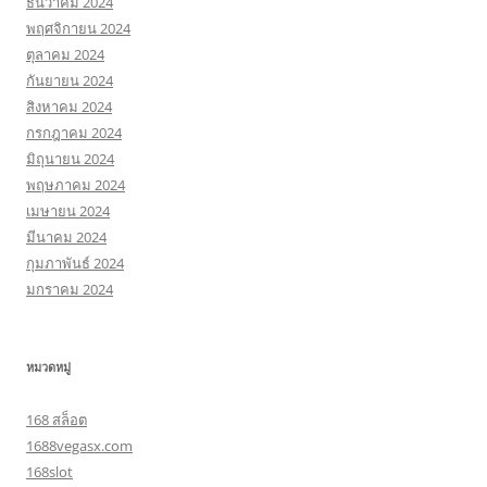
ธันวาคม 2024
พฤศจิกายน 2024
ตุลาคม 2024
กันยายน 2024
สิงหาคม 2024
กรกฎาคม 2024
มิถุนายน 2024
พฤษภาคม 2024
เมษายน 2024
มีนาคม 2024
กุมภาพันธ์ 2024
มกราคม 2024
หมวดหมู่
168 สล็อต
1688vegasx.com
168slot