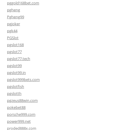
pggold168bet.com
pgheng
Pgheng99
pgjoker
pgk44
PGSlot
pgslot168
pgslot77
pgslot77.tech
pgslot99
pgslot99.in
pgslot999bets.com
pgslotfish
pgslotth
pgzeus88win.com
pokebet88
porsche999.com
power999.net
proded888x.com