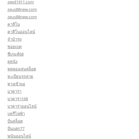
zeed1911.com
zeus88new.com
zeus88new.com
คาสิโน
คาสิโนออนไลน์
จำนำรถ
ซอยเบท
ซีเกมส์68
ดูหนัง
ทดลองเล่นสล็อต
ทะเบียนรถสวย
ทางเข้าpg
บาคาร่า
บาคาร่า168
บาคาร่าออนไลน์
บุหรีไฟฟ้า
ปั่นสล็อต
ปั่นแตก77
พนันออนไลน์