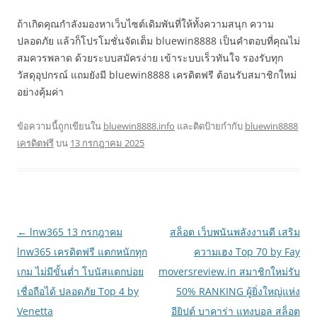
ถ้าเกิดคุณกำลังมองหาเว็บไซต์เดิมพันที่ให้ทั้งความสนุก ความ
ปลอดภัย แล้วก็โปรโมชั่นจัดเต็ม bluewin8888 เป็นคำตอบที่คุณไม่
สมควรพลาด ด้วยระบบสมัครง่าย เข้าระบบเร็วทันใจ รองรับทุก
วัสดุอุปกรณ์ แถมยังมี bluewin8888 เครดิตฟรี ต้อนรับสมาชิกใหม่
อย่างคุ้มค่า
ข้อความนี้ถูกเขียนใน
bluewin8888.info
และติดป้ายกำกับ
bluewin8888
เครดิตฟรี
บน
13 กรกฎาคม 2025
เมนู
←
lnw365 13 กรกฎาคม
สล็อต เว็บพนันพลังงานดี เสริม
นำทาง
lnw365 เครดิตฟรี แตกหนักทุก
ความเฮง Top 70 by Fay
เรื่อง
เกม ไม่มีขั้นต่ำ โบนัสแตกบ่อย
moversreview.in สมาชิกใหม่รับ
เชื่อถือได้ ปลอดภัย Top 4 by
50% RANKING ผู้ยิ่งใหญ่แห่ง
Venetta
อียิปต์ บาคาร่า แทงบอล สล็อต