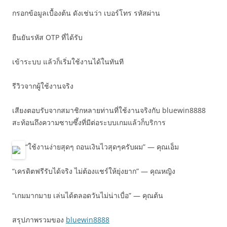
กรอกข้อมูลเบื้องต้น ดังเช่นว่า เบอร์โทร รหัสผ่าน
ยืนยันรหัส OTP ที่ได้รับ
เข้าระบบ แล้วก็เริ่มใช้งานได้ในทันที
รีวิวจากผู้ใช้งานจริง
เสียงตอบรับจากสมาชิกหลายท่านที่ใช้งานจริงกับ bluewin8888
สะท้อนถึงความซาบซึ้งที่มีต่อระบบเกมแล้วก็บริการ
“ใช้งานง่ายสุดๆ ถอนเงินไวสุดๆครับผม” — คุณเอ็ม
“เครดิตฟรีรับได้จริง ไม่ต้องแชร์ให้ยุ่งยาก” — คุณหญิง
“เกมมากมาย เล่นได้ตลอดวันไม่น่าเบื่อ” — คุณต้น
สรุปภาพรวมของ
bluewin8888