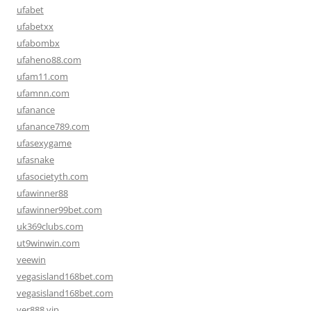
ufabet
ufabetxx
ufabombx
ufaheno88.com
ufam11.com
ufamnn.com
ufanance
ufanance789.com
ufasexygame
ufasnake
ufasocietyth.com
ufawinner88
ufawinner99bet.com
uk369clubs.com
ut9winwin.com
veewin
vegasisland168bet.com
vegasisland168bet.com
ver888.vip