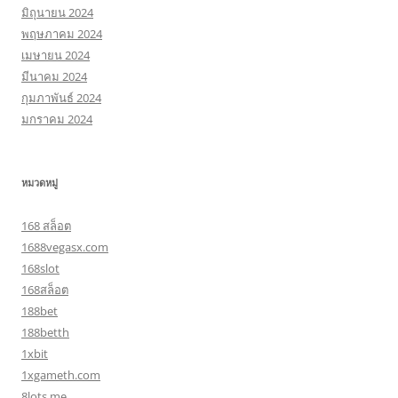
มิถุนายน 2024
พฤษภาคม 2024
เมษายน 2024
มีนาคม 2024
กุมภาพันธ์ 2024
มกราคม 2024
หมวดหมู่
168 สล็อต
1688vegasx.com
168slot
168สล็อต
188bet
188betth
1xbit
1xgameth.com
8lots.me