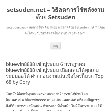
setsuden.net – วิธีลดการใช้พลังงาน
ด้วย Setsuden
setsuden.net – ลดการใช้พลังงานอย่างฉลาดด้วย Setsuden.net ที่นี่คุณ
จะได้พบกับวิธีที่ดีที่สุดในการประหยัดพลังงาน
ข้าม
เมนู
ไป
ยัง
เนื้อหา
bluewin8888 เข้าสู่ระบบ 6 กรกฎาคม
bluewin8888 เข้าสู่ระบบ เลือกเล่นได้ทุกเกม
ระบบออโต้ ฝากถอนง่ายเล่นเมื่อไหร่ก็บวก Top
68 by Cory
ในสมัยดิจิทัลที่ทุกคนมองหาหนทางสร้างรายได้ผ่านโลก
อินเตอร์เน็ต bluewin8888 แปลงเป็นแพลตฟอร์มที่ตอบปัญหาทุก
สิ่งที่ต้องการของนักพนัน ด้วยระบบที่ล้ำสมัย ไม่มีอันตราย และใช้