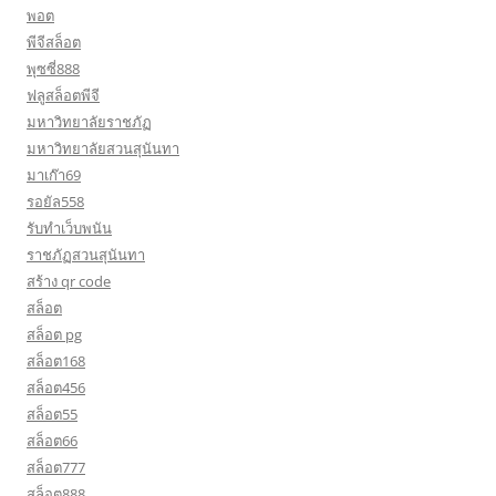
พอต
พีจีสล็อต
พุซซี่888
ฟลูสล็อตพีจี
มหาวิทยาลัยราชภัฏ
มหาวิทยาลัยสวนสุนันทา
มาเก๊า69
รอยัล558
รับทำเว็บพนัน
ราชภัฏสวนสุนันทา
สร้าง qr code
สล็อต
สล็อต pg
สล็อต168
สล็อต456
สล็อต55
สล็อต66
สล็อต777
สล็อต888