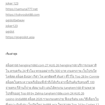
joker 123
https://samurai777.net
https://tokyoslot88.com
pgslotbetway
joker123
pgslot
https://gogoslot.asia
เรื่องล่าสุด
สล็อต168 hengjing168d.com 27 AUG 26 hengjing168 บริการเกมคาสิ
โน ครบครัน 24 ชั่วโมง ทุกยอดฝากรับ 500 บาท เกมคุรภาพ เว็บโปร่งใส
ไลฟ์สด สล็อต ยิงปลา กีฬา ไพ่ เครดิตฟรี คุ้มค่า ที่ไว้ใจ Top 28 by Connie
สล็อตเว็บตรง ความพรีเมียมที่เข้าถึงได้จริง ฝากนี้เกินคุ้มรับทุนฟรี 100
จ่ายตรง กี่ล้านก็จ่าย คัดมาแล้ว เล่นได้ทุกเกม tangtem168 ห้ามพลาด
โปรดีรออยู่ Top 69 by Zelma tangtem168e.com 24 AUG 26
casino jinda888 สล็อต 2026 รวมเกมแตกง่าย ฟีเจอร์เด่น และวิธีเลือกเว็บ
ที่เหมาะกับผู้เล่น เว็บเปิดใหม่ Jin888.asia ใหม่ล่าสุด Top 24 by Cortez 12