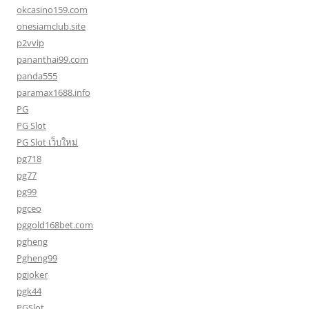
okcasino159.com
onesiamclub.site
p2vvip
pananthai99.com
panda555
paramax1688.info
PG
PG Slot
PG Slot เว็บใหม่
pg718
pg77
pg99
pgceo
pggold168bet.com
pgheng
Pgheng99
pgjoker
pgk44
PGSlot