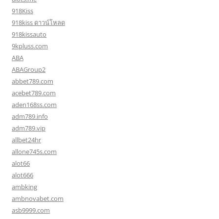
918Kiss
918kiss ดาวน์โหลด
918kissauto
9kpluss.com
ABA
ABAGroup2
abbet789.com
acebet789.com
aden168ss.com
adm789.info
adm789.vip
allbet24hr
allone745s.com
alot66
alot666
ambking
ambnovabet.com
asb9999.com