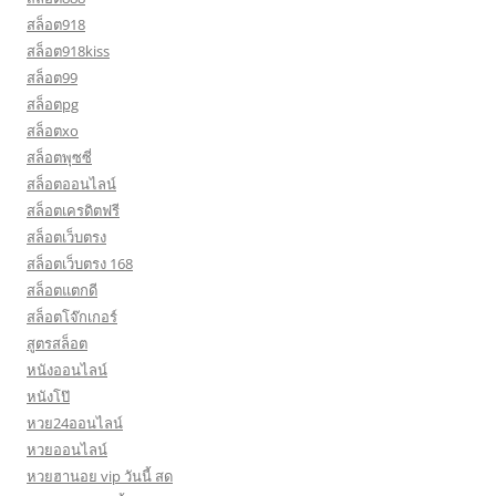
สล็อต918
สล็อต918kiss
สล็อต99
สล็อตpg
สล็อตxo
สล็อตพุซซี่
สล็อตออนไลน์
สล็อตเครดิตฟรี
สล็อตเว็บตรง
สล็อตเว็บตรง 168
สล็อตแตกดี
สล็อตโจ๊กเกอร์
สูตรสล็อต
หนังออนไลน์
หนังโป๊
หวย24ออนไลน์
หวยออนไลน์
หวยฮานอย vip วันนี้ สด