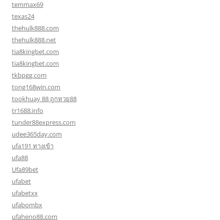
temmax69
texas24
thehulk888.com
thehulk888.net
tia8kingbet.com
tia8kingbet.com
tkbpgg.com
tong168win.com
tookhuay 88 ถูกหวย88
tr1688.info
tunder88express.com
udee365day.com
ufa191 ทางเข้า
ufa88
Ufa89bet
ufabet
ufabetxx
ufabombx
ufaheno88.com