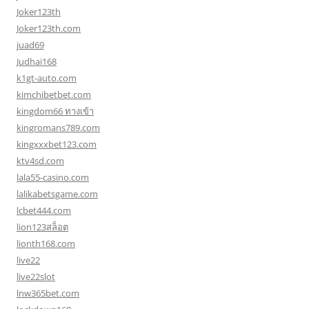
Joker123th
Joker123th.com
juad69
Judhai168
k1gt-auto.com
kimchibetbet.com
kingdom66 ทางเข้า
kingromans789.com
kingxxxbet123.com
ktv4sd.com
lala55-casino.com
lalikabetsgame.com
lcbet444.com
lion123สล็อต
lionth168.com
live22
live22slot
lnw365bet.com