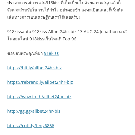
ประสบการณ์การเล่น918kissที่เต็มเปี่ยมไปด้วยความสนุกแล้วก็
จังหวะสำหรับในการได้กำไร อย่าคอยช้า ลงทะเบียนและก็เริ่มต้น
เส้นทางการเป็นเศรษฐีกับเราได้เลยครับ!
918kissauto 918kiss Allbet24hr.biz 13 AUG 24 Jonathon คาสิ
โนออนไลน์ 918kissเว็บไหนดี Top 96
ขอขอบพระคุณที่มา
918kiss
https://bit.ly/allbet24hr-biz
https://rebrand.ly/allbet24hr-biz
https://wow.in.th/allbet24hr-biz
http://gg.gg/allbet24hr-biz
https://cutt.ly/teny6866