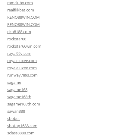
ramclubx.com
realflikbet.com
RENO88WIN.COM
RENO88WIN.COM
rich8188.com
rockstar66
rockstar66win.com
royal99y.com
royaleluxee.com
royaleluxee.com
runway789s.com
sagame
sagame168
sagame168th
sagame168th.com
sawan888
sbobet
sbotop1688.com
sclass8888.com