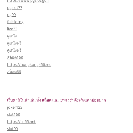
https://www.pgslot.golf
pgslot77
pg99
fullslotpg
live22
ดูหนัง
ดูหนังฟรี
ดูหนังฟรี
สล็อต168
https://hongkong456.me
สล็อต66
เว็บคาสิโนน่าเล่น ทั้ง
สล็อต
และ
บาคาร่า
ตึงจริงแตกบ่อยมาก
joker123
slot168
https://jin55.net
slot99