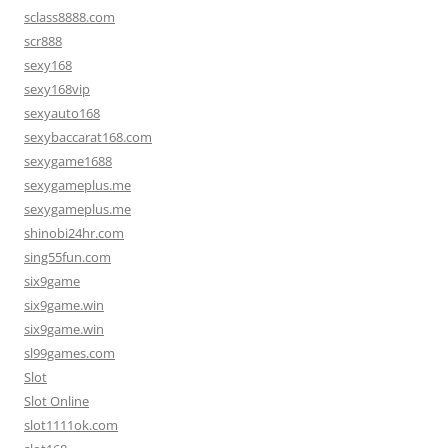
sclass8888.com
scr888
sexy168
sexy168vip
sexyauto168
sexybaccarat168.com
sexygame1688
sexygameplus.me
sexygameplus.me
shinobi24hr.com
sing55fun.com
six9game
six9game.win
six9game.win
sl99games.com
Slot
Slot Online
slot1111ok.com