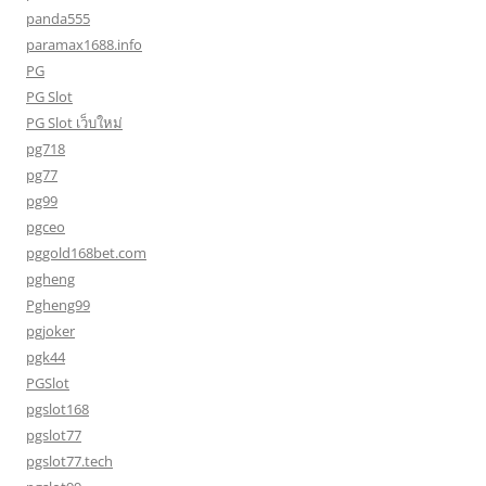
panda555
paramax1688.info
PG
PG Slot
PG Slot เว็บใหม่
pg718
pg77
pg99
pgceo
pggold168bet.com
pgheng
Pgheng99
pgjoker
pgk44
PGSlot
pgslot168
pgslot77
pgslot77.tech