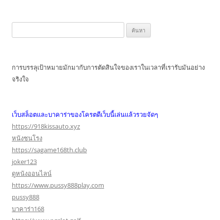
ค้นหา
สำหรับ:
การบรรลุเป้าหมายมักมากับการตัดสินใจของเราในเวลาที่เรารับมันอย่าง
จริงใจ
เว็บสล็อตและบาคาร่าของโครตดีเว็บนี้เล่นแล้วรวยจัดๆ
https://918kissauto.xyz
หนังชนโรง
https://sagame168th.club
joker123
ดูหนังออนไลน์
https://www.pussy888play.com
pussy888
บาคาร่า168