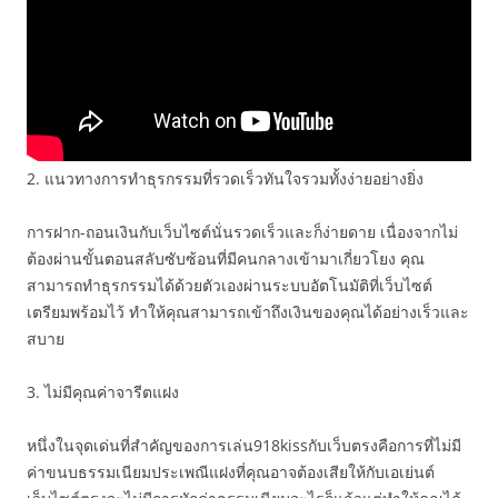
2. แนวทางการทำธุรกรรมที่รวดเร็วทันใจรวมทั้งง่ายอย่างยิ่ง
การฝาก-ถอนเงินกับเว็บไซต์นั่นรวดเร็วและก็ง่ายดาย เนื่องจากไม่
ต้องผ่านขั้นตอนสลับซับซ้อนที่มีคนกลางเข้ามาเกี่ยวโยง คุณ
สามารถทำธุรกรรมได้ด้วยตัวเองผ่านระบบอัตโนมัติที่เว็บไซต์
เตรียมพร้อมไว้ ทำให้คุณสามารถเข้าถึงเงินของคุณได้อย่างเร็วและ
สบาย
3. ไม่มีคุณค่าจารีตแฝง
หนึ่งในจุดเด่นที่สำคัญของการเล่น918kissกับเว็บตรงคือการที่ไม่มี
ค่าขนบธรรมเนียมประเพณีแฝงที่คุณอาจต้องเสียให้กับเอเย่นต์