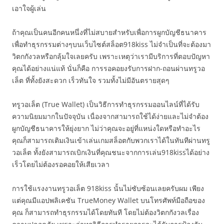
เอาใจผู้เล่น
ถ้าคุณเป็นคนอีกคนหนึ่งที่ไม่สบายสำหรับเพื่อการผูกบัญชีธนาคาร
เพื่อทำธุรกรรมต่างๆบนเว็บไซต์สล็อต918kiss ไม่จำเป็นที่จะต้องมา
วิตกกังวลหรือกลุ้มใจเลยครับ เพราะเหตุว่าเรามีบริการที่ตอบปัญหา
คุณได้อย่างแน่แท้ นั่นก็คือ การรอคอยงรับการฝาก-ถอนผ่านทรูวอ
เล็ต ที่ทั้งยังสะดวก เร็วทันใจ รวมทั้งไม่มีอันตรายสุดๆ
ทรูวอเล็ต (True Wallet) เป็นวิธีการทำธุรกรรมออนไลน์ที่ได้รับ
ความนิยมมากในปัจจุบัน เนื่องจากสามารถใช้ได้ง่ายและไม่จำต้อง
ผูกบัญชีธนาคารให้ยุ่งยาก ไม่ว่าคุณจะอยู่ที่แหน่งใดหรือทำอะไร
คุณก็สามารถเติมเงินเข้าเล่นเกมสล็อตกับพวกเราได้ในทันทีผ่านทรู
วอเล็ต ทั้งยังสามารถเบิกเงินที่คุณชนะจากการเล่น918kissได้อย่าง
เร็วโดยไม่ต้องรอคอยให้เสียเวลา
การใช้แรงงานทรูวอเล็ต 918kiss นั้นไม่ซับซ้อนเลยครับผม เพียง
แต่คุณมีแอปพลิเคชัน TrueMoney Wallet บนโทรศัพท์มือถือของ
คุณ ก็สามารถทำธุรกรรมได้โดยทันที โดยไม่ต้องวิตกกังวลเรื่อง