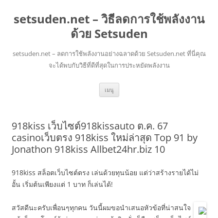
setsuden.net – วิธีลดการใช้พลังงาน
ด้วย Setsuden
setsuden.net – ลดการใช้พลังงานอย่างฉลาดด้วย Setsuden.net ที่นี่คุณ
จะได้พบกับวิธีที่ดีที่สุดในการประหยัดพลังงาน
ข้าม
เมนู
ไป
ยัง
เนื้อหา
918kiss เว็บไซต์918kissauto ต.ค. 67
casinoเว็บตรง 918kiss ใหม่ล่าสุด Top 91 by
Jonathon 918kiss Allbet24hr.biz 10
918kiss สล็อตเว็บไซต์ตรง เล่นด้วยทุนน้อย แต่ว่าสร้างรายได้ไม่
อั้น เริ่มต้นเพียงแต่ 1 บาท ก็เล่นได้!
สวัสดีนะครับเพื่อนๆทุกคน วันนี้ผมขอนำเสนอหัวข้อที่น่าสนใจ