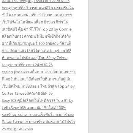
สล็อต168 hengjing168d.com 27 AUG 26
hengjing168 บริการเกมคาสิโน ครบครัน 24
ชั่วโมง ทุกยอดฝากรับ 500 บาท เกมคุรภาพ
เว็บโปร่งใส ไลฟ์สด สล็อต ยิงปลา กีฬา ไพ่
เครดิตฟรี คุ้มค่า ที่ไว้ใจ Top 28 by Connie
สล็อตเว็บตรง ความพรีเมียมที่เข้าถึงได้จริง
ฝากนี้เกินคุ้มรับทุนฟรี 100 จ่ายตรง กี่ล้านก็
จ่าย คัดมาแล้ว เล่นได้ทุกเกม tangtem168
ห้ามพลาด โปรดีรออยู่ Top 69 by Zelma
tangtem168e.com 24 AUG 26
casino jinda888 สล็อต 2026 รวมเกมแตกง่าย
ฟีเจอร์เด่น และวิธีเลือกเว็บที่เหมาะกับผู้เล่น
เว็บเปิดใหม่ Jin888.asia ใหม่ล่าสุด Top 24 by
Cortez 12 webแตกง่าย SEP 69
Sexy168 คู่มือเลือกเว็บไพ่ที่ควรรู้ Top 91 by
Lelia Sexy168c.com สมาชิกใหม่ 100%
รองรับทุกธนาคาร ถอนเร็วทันใจ บาคาร่าสด
ดีลเลอร์สาวสวย บาคาร่า สมัครง่าย ได้โปรไว
25 กรกฎาคม 2569