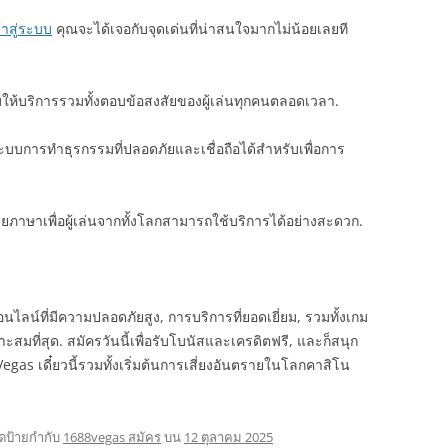
าสู่ระบบ
คุณจะได้เจอกับจุดเด่นที่น่าสนใจมากไม่น้อยเลยที
ให้บริการรวมทั้งตอบข้อสงสัยของผู้เล่นทุกคนตลอดเวลา.
การทำธุรกรรมที่ปลอดภัยและเชื่อถือได้สำหรับเพื่อการ
าษาเพื่อผู้เล่นจากทั้งโลกสามารถใช้บริการได้อย่างสะดวก.
์ที่มีความปลอดภัยสูง, การบริการที่ยอดเยี่ยม, รวมทั้งเกม
สมที่สุด. สมัครวันนี้เพื่อรับโบนัสและเครดิตฟรี, และก็สนุก
gas เดี๋ยวนี้รวมทั้งเริ่มต้นการเสี่ยงอันตรายในโลกคาสิโน
ดป้ายกำกับ
1688vegas สมัคร
บน
12 ตุลาคม 2025