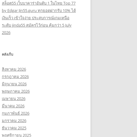
สล็อต55 เว็บบาคาร่าอันดับ 1 ในไทย Top 77
by Edgar Jin55.guru ทุกยอดฝากรับ 10% ได้
เงินเร็ว เข้าใจง่าย ประสบการณ์เกมเหนือ
ระดับ jinda55 สมัครไว้ก่อน คุ้มกว่า 5 July
2026
คลังเก็บ
สิงหาคม 2026
กรกฎาคม 2026
มิถุนายน 2026
พฤษภาคม 2026
เมษายน 2026
มีนาคม 2026
กุมภาพันธ์ 2026
มกราคม 2026
ธันวาคม 2025
พฤศจิกายน 2025