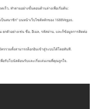
ดเร็ว, ทำตามอย่างขั้นตอนด้านล่างเพื่อเริ่มต้น:
มัครเป็นสมาชิก” บนหน้าเว็บไซต์หลักของ 1688Vegas.
 ยกตัวอย่างเช่น ชื่อ, อีเมล, รหัสผ่าน, และก็ข้อมูลการติดต่อ
ัครรวมทั้งสามารถล็อกอินเข้าสู่ระบบได้โดยทันที.
พื่อรับโบนัสต้อนรับและเริ่มเล่นเกมที่คุณถูกใจ.