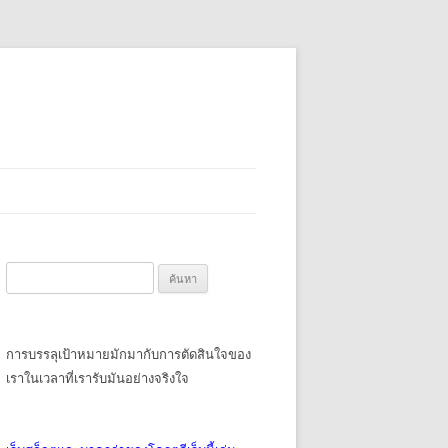
ค้นหา
สำหรับ:
การบรรลุเป้าหมายมักมากับการตัดสินใจของ
เราในเวลาที่เรารับมันอย่างจริงใจ