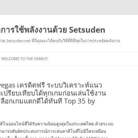
ดการใช้พลังงานด้วย Setsuden
 Setsuden.net ที่นี่คุณจะได้พบกับวิธีที่ดีที่สุดในการประหยัดพลังงาน
ข้าม
ไป
WELCOME TO THE FAMILY!
ยัง
เนื้อหา
gas เครดิตฟรี ระบบวิเคราะห์แนว
เปรียบเทียบได้ทุกเกมก่อนเล่นใช้งาน
เลือกเกมแตกดีได้ทันที Top 35 by
ิโนออนไลน์ที่ได้รับความนิยมสูงสุดในประเทศไทย ด้วยระบบ
่นสามารถสัมผัสประสบการณ์การเล่นคาสิโนที่ไม่มีใครเหมือน