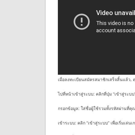
เมื่อลงทะเบียนสมัครสมาชิกเสร็จสิ้นแล้ว,
ไปที่หน้าเข้าสู่ระบบ: คลิกที่ปุ่ม “เข้าสู่ร
กรอกข้อมูล: ใส่ชื่อผู้ใช้รวมทั้งรหัสผ่านที่
เข้าระบบ: คลิก “เข้าสู่ระบบ” เพื่อเริ่มเล่นเ