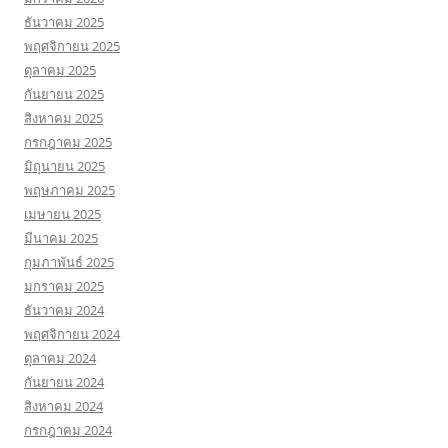
ธันวาคม 2025
พฤศจิกายน 2025
ตุลาคม 2025
กันยายน 2025
สิงหาคม 2025
กรกฎาคม 2025
มิถุนายน 2025
พฤษภาคม 2025
เมษายน 2025
มีนาคม 2025
กุมภาพันธ์ 2025
มกราคม 2025
ธันวาคม 2024
พฤศจิกายน 2024
ตุลาคม 2024
กันยายน 2024
สิงหาคม 2024
กรกฎาคม 2024