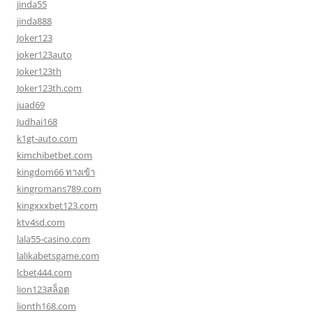
jinda55
jinda888
Joker123
joker123auto
Joker123th
Joker123th.com
juad69
Judhai168
k1gt-auto.com
kimchibetbet.com
kingdom66 ทางเข้า
kingromans789.com
kingxxxbet123.com
ktv4sd.com
lala55-casino.com
lalikabetsgame.com
lcbet444.com
lion123สล็อต
lionth168.com