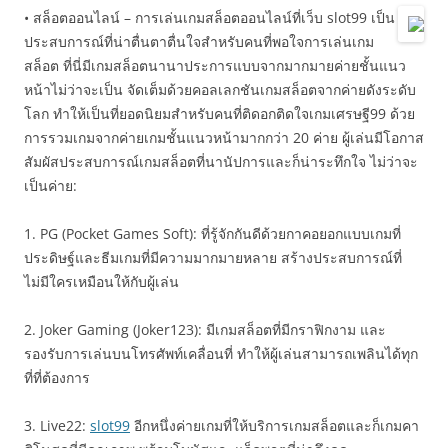
• สล็อตออนไลน์ – การเล่นเกมสล็อตออนไลน์ที่เว็บ slot99 เป็น
ประสบการณ์ที่น่าตื่นตาตื่นใจสำหรับคนที่พอใจการเล่นเกม
สล็อต ที่นี่มีเกมสล็อตนานาประการแบบจากมากมายค่ายชั้นแนว
หน้าไม่ว่าจะเป็น จัดเต็มด้วยคอลเลกชันเกมสล็อตจากค่ายดังระดับ
โลก ทำให้เป็นที่ยอดนิยมสำหรับคนที่ติดอกติดใจเกมเศรษฐี99 ด้วย
การรวมเกมจากค่ายเกมชั้นแนวหน้ามากกว่า 20 ค่าย ผู้เล่นมีโอกาส
สัมผัสประสบการณ์เกมสล็อตที่นานัปการและก็น่าระทึกใจ ไม่ว่าจะ
เป็นค่าย:
1. PG (Pocket Games Soft): ที่รู้จักกันดีด้วยกาคอยอกแบบเกมที่
ประดิษฐ์และธีมเกมที่มีความมากมายหลาย สร้างประสบการณ์ที่
ไม่มีใครเหมือนให้กับผู้เล่น
2. Joker Gaming (Joker123): มีเกมสล็อตที่มีกราฟิกงาม และ
รองรับการเล่นบนโทรศัพท์เคลื่อนที่ ทำให้ผู้เล่นสามารถเพลินได้ทุก
ที่ที่ต้องการ
3. Live22:
slot99
อีกหนึ่งค่ายเกมที่ให้บริการเกมสล็อตและก็เกมคา