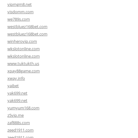
vipmgm8.net
visdomm.com
we789s.com
westbluez168bet.com
westbluez168bet.com
winherovip.com
wkslotonline.com
wkslotonline.com
www.tuktukth.us
xpay88game.com
xway.info
yaibet
yak699.net
yak699.net
yumyum168.com
z5vip.me
zaf888s.com
zeed1911.com
zeed1911.com