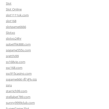
Slot
Slot Online
slot1111ok.com
slot168
slotgame6666
Slotxo
slotxo24hr
spbetflik888.com
sqgame555s.com
sretthi99
ss168vip.com
ssc168.com
ssc915casino.com
ssgame666 เข้าสู่ระบบ
ssru
starrich99.com
stellabet789.com
sunny9999club.com
SuperGame Slot