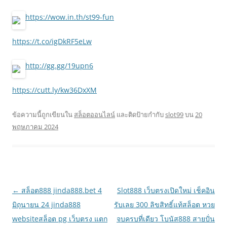
https://wow.in.th/st99-fun
https://t.co/igDkRF5eLw
http://gg.gg/19upn6
https://cutt.ly/kw36DxXM
ข้อความนี้ถูกเขียนใน
สล็อตออนไลน์
และติดป้ายกำกับ
slot99
บน
20
พฤษภาคม 2024
เมนู
←
สล็อต888 jinda888.bet 4
Slot888 เว็บตรงเปิดใหม่ เช็คอิน
นำทาง
มิถุนายน 24 jinda888
รับเลย 300 ลิขสิทธิ์แท้สล็อต หวย
เรื่อง
websiteสล็อต pg เว็บตรง แตก
จบครบที่เดียว โบนัส888 สายปั่น