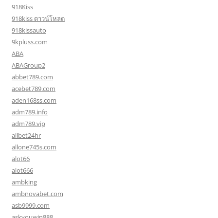
918Kiss
918kiss ดาวน์โหลด
918kissauto
9kpluss.com
ABA
ABAGroup2
abbet789.com
acebet789.com
aden168ss.com
adm789.info
adm789.vip
allbet24hr
allone745s.com
alot66
alot666
ambking
ambnovabet.com
asb9999.com
askyouwin888