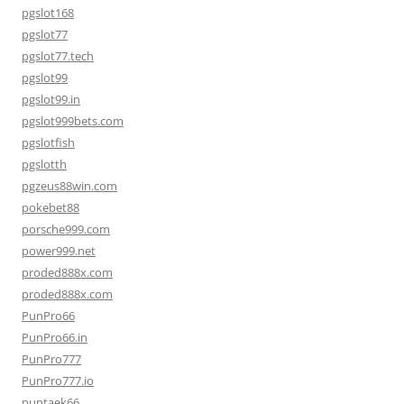
pgslot168
pgslot77
pgslot77.tech
pgslot99
pgslot99.in
pgslot999bets.com
pgslotfish
pgslotth
pgzeus88win.com
pokebet88
porsche999.com
power999.net
proded888x.com
proded888x.com
PunPro66
PunPro66.in
PunPro777
PunPro777.io
puntaek66