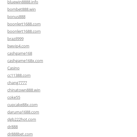
bluewin8888.info
bombet888.win
bonus888
boonlert1688.com
boonlert1688.com
brazil999
bwvip4.com
cashgame168
cashgame168x.com
Casino
cc11388.com
chang7777
chinatown888.win
coke55
cupcake88x.com
daruma1688.com
dgb222hot.com
dr888
dr888bet.com