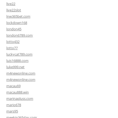
live22
live22slot
lnw365bet.com
lockdown168
london45
london6789.com
lotto432
lotto77
luckycat789.com
luis16888.com
luke999.net
m4newonline.com
m4newonline.com
macau69
macau888.win
marinapluss.com
mario678
mars95
meekin365day.com