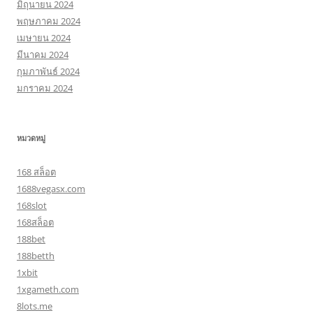
มิถุนายน 2024
พฤษภาคม 2024
เมษายน 2024
มีนาคม 2024
กุมภาพันธ์ 2024
มกราคม 2024
หมวดหมู่
168 สล็อต
1688vegasx.com
168slot
168สล็อต
188bet
188betth
1xbit
1xgameth.com
8lots.me