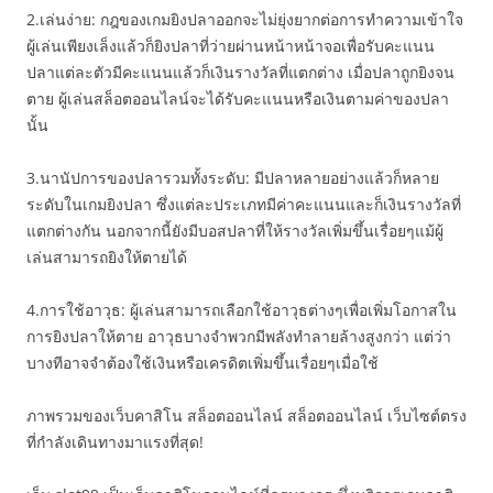
2.เล่นง่าย: กฎของเกมยิงปลาออกจะไม่ยุ่งยากต่อการทำความเข้าใจ
ผู้เล่นเพียงเล็งแล้วก็ยิงปลาที่ว่ายผ่านหน้าหน้าจอเพื่อรับคะแนน
ปลาแต่ละตัวมีคะแนนแล้วก็เงินรางวัลที่แตกต่าง เมื่อปลาถูกยิงจน
ตาย ผู้เล่นสล็อตออนไลน์จะได้รับคะแนนหรือเงินตามค่าของปลา
นั้น
3.นานัปการของปลารวมทั้งระดับ: มีปลาหลายอย่างแล้วก็หลาย
ระดับในเกมยิงปลา ซึ่งแต่ละประเภทมีค่าคะแนนและก็เงินรางวัลที่
แตกต่างกัน นอกจากนี้ยังมีบอสปลาที่ให้รางวัลเพิ่มขึ้นเรื่อยๆแม้ผู้
เล่นสามารถยิงให้ตายได้
4.การใช้อาวุธ: ผู้เล่นสามารถเลือกใช้อาวุธต่างๆเพื่อเพิ่มโอกาสใน
การยิงปลาให้ตาย อาวุธบางจำพวกมีพลังทำลายล้างสูงกว่า แต่ว่า
บางทีอาจจำต้องใช้เงินหรือเครดิตเพิ่มขึ้นเรื่อยๆเมื่อใช้
ภาพรวมของเว็บคาสิโน สล็อตออนไลน์ สล็อตออนไลน์ เว็บไซต์ตรง
ที่กำลังเดินทางมาแรงที่สุด!