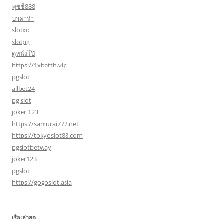
พุซซี่888
บาคาร่า
slotxo
slotpg
ดูหนังโป๊
https://1xbetth.vip
pgslot
allbet24
pg slot
joker 123
https://samurai777.net
https://tokyoslot88.com
pgslotbetway
joker123
pgslot
https://gogoslot.asia
เรื่องล่าสุด