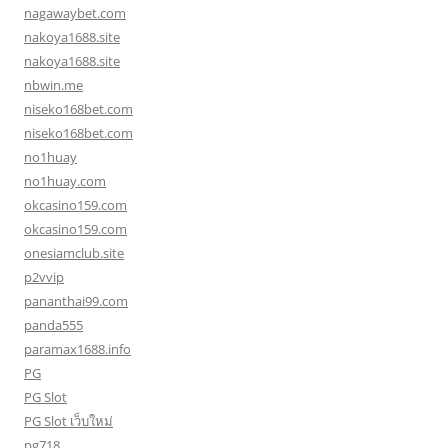
nagawaybet.com
nakoya1688.site
nakoya1688.site
nbwin.me
niseko168bet.com
niseko168bet.com
no1huay
no1huay.com
okcasino159.com
okcasino159.com
onesiamclub.site
p2vvip
pananthai99.com
panda555
paramax1688.info
PG
PG Slot
PG Slot เว็บใหม่
pg718