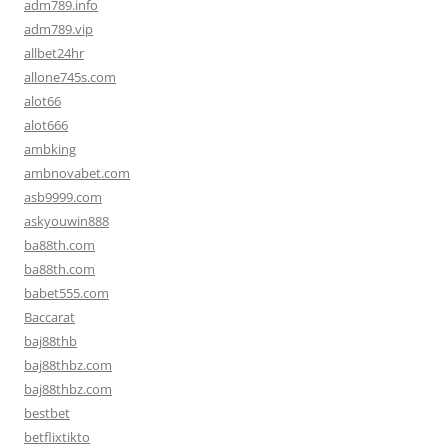
adm789.info
adm789.vip
allbet24hr
allone745s.com
alot66
alot666
ambking
ambnovabet.com
asb9999.com
askyouwin888
ba88th.com
ba88th.com
babet555.com
Baccarat
baj88thb
baj88thbz.com
baj88thbz.com
bestbet
betflixtikto