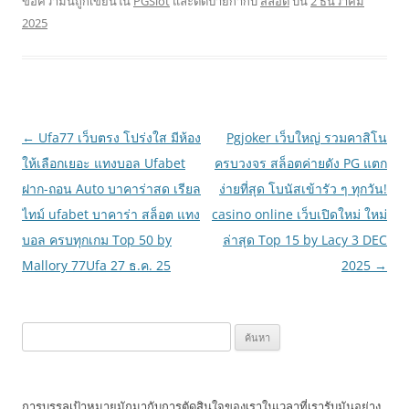
ข้อความนี้ถูกเขียนใน
PGSlot
และติดป้ายกำกับ
สล็อต
บน
2 ธันวาคม
2025
เมนู
←
Ufa77 เว็บตรง โปร่งใส มีห้อง
Pgjoker เว็บใหญ่ รวมคาสิโน
นำทาง
ให้เลือกเยอะ แทงบอล Ufabet
ครบวงจร สล็อตค่ายดัง PG แตก
เรื่อง
ฝาก-ถอน Auto บาคาร่าสด เรียล
ง่ายที่สุด โบนัสเข้ารัว ๆ ทุกวัน!
ไทม์ ufabet บาคาร่า สล็อต แทง
casino online เว็บเปิดใหม่ ใหม่
บอล ครบทุกเกม Top 50 by
ล่าสุด Top 15 by Lacy 3 DEC
Mallory 77Ufa 27 ธ.ค. 25
2025
→
ค้นหา
สำหรับ:
การบรรลุเป้าหมายมักมากับการตัดสินใจของเราในเวลาที่เรารับมันอย่าง