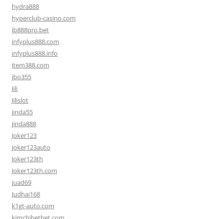
hydra888
hyperclub-casino.com
ib888pro.bet
infyplus888.com
infyplus888.info
item388.com
jbo355
Jili
Jilislot
jinda55
jinda888
Joker123
joker123auto
Joker123th
Joker123th.com
juad69
Judhai168
k1gt-auto.com
kimchibetbet.com