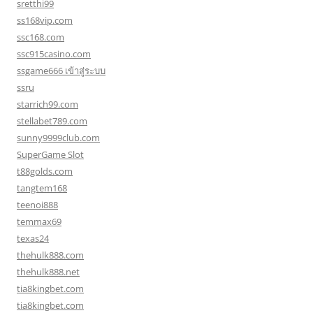
sretthi99
ss168vip.com
ssc168.com
ssc915casino.com
ssgame666 เข้าสู่ระบบ
ssru
starrich99.com
stellabet789.com
sunny9999club.com
SuperGame Slot
t88golds.com
tangtem168
teenoi888
temmax69
texas24
thehulk888.com
thehulk888.net
tia8kingbet.com
tia8kingbet.com