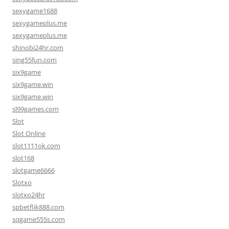
sexygame1688
sexygameplus.me
sexygameplus.me
shinobi24hr.com
sing55fun.com
six9game
six9game.win
six9game.win
sl99games.com
Slot
Slot Online
slot1111ok.com
slot168
slotgame6666
Slotxo
slotxo24hr
spbetflik888.com
sqgame555s.com