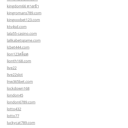
kingdom66 ทางเข้า
kingromans789.com
kingxxxbet123.com
ktv4sd.com
lala55-casino.com
lalikabetsgame.com
lcbet444.com
lion123สล็อต
lionth168.com
live22
live22slot
lnw365bet.com
lockdown168
london45
london6789.com
lotto432
lotto77
luckycat789.com