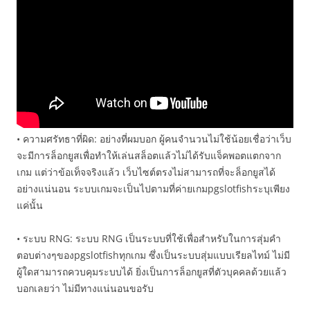
• ความศรัทธาที่ผิด: อย่างที่ผมบอก ผู้คนจำนวนไม่ใช้น้อยเชื่อว่าเว็บ
จะมีการล็อกยูสเพื่อทำให้เล่นสล็อตแล้วไม่ได้รับแจ็คพอตแตกจาก
เกม แต่ว่าข้อเท็จจริงแล้ว เว็บไซต์ตรงไม่สามารถที่จะล็อกยูสได้
อย่างแน่นอน ระบบเกมจะเป็นไปตามที่ค่ายเกมpgslotfishระบุเพียง
แค่นั้น
• ระบบ RNG: ระบบ RNG เป็นระบบที่ใช้เพื่อสำหรับในการสุ่มคำ
ตอบต่างๆของpgslotfishทุกเกม ซึ่งเป็นระบบสุ่มแบบเรียลไทม์ ไม่มี
ผู้ใดสามารถควบคุมระบบได้ ยิ่งเป็นการล็อกยูสที่ตัวบุคคลด้วยแล้ว
บอกเลยว่า ไม่มีทางแน่นอนขอรับ