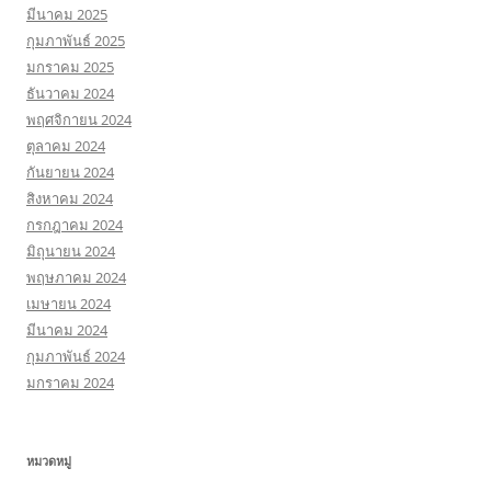
มีนาคม 2025
กุมภาพันธ์ 2025
มกราคม 2025
ธันวาคม 2024
พฤศจิกายน 2024
ตุลาคม 2024
กันยายน 2024
สิงหาคม 2024
กรกฎาคม 2024
มิถุนายน 2024
พฤษภาคม 2024
เมษายน 2024
มีนาคม 2024
กุมภาพันธ์ 2024
มกราคม 2024
หมวดหมู่