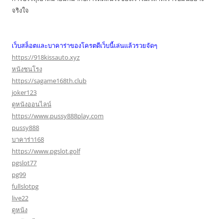
จริงใจ
เว็บสล็อตและบาคาร่าของโครตดีเว็บนี้เล่นแล้วรวยจัดๆ
https://918kissauto.xyz
หนังชนโรง
https://sagame168th.club
joker123
ดูหนังออนไลน์
https://www.pussy888play.com
pussy888
บาคาร่า168
https://www.pgslot.golf
pgslot77
pg99
fullslotpg
live22
ดูหนัง