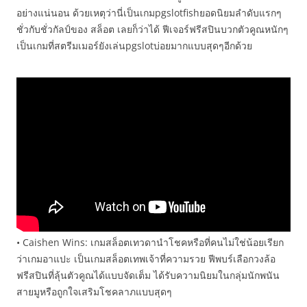
อย่างแน่นอน ด้วยเหตุว่านี่เป็นเกมpgslotfishยอดนิยมลำดับแรกๆ
ชั่วกับชั่วกัลป์ของ สล็อต เลยก็ว่าได้ ฟีเจอร์ฟรีสปินบวกตัวคูณหนักๆ
เป็นเกมที่สตรีมเมอร์ยังเล่นpgslotบ่อยมากแบบสุดๆอีกด้วย
• Caishen Wins: เกมสล็อตเทวดานำโชคหรือที่คนไม่ใช่น้อยเรียก
ว่าเกมอาแปะ เป็นเกมสล็อตเทพเจ้าที่ความรวย ฟีพบร์เลือกวงล้อ
ฟรีสปินที่ลุ้นตัวคูณได้แบบจัดเต็ม ได้รับความนิยมในกลุ่มนักพนัน
สายมูหรือถูกใจเสริมโชคลาภแบบสุดๆ