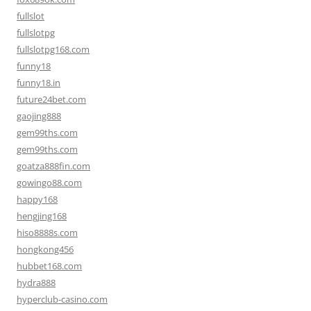
fullslot
fullslotpg
fullslotpg168.com
funny18
funny18.in
future24bet.com
gaojing888
gem99ths.com
gem99ths.com
goatza888fin.com
gowingo88.com
happy168
hengjing168
hiso8888s.com
hongkong456
hubbet168.com
hydra888
hyperclub-casino.com