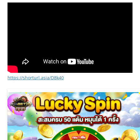
https://shorturl.asia/D8k40