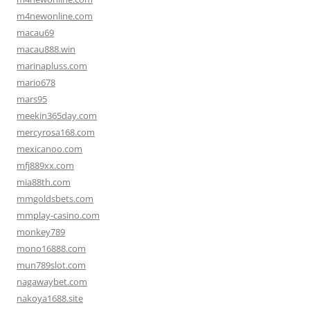
m4newonline.com
macau69
macau888.win
marinapluss.com
mario678
mars95
meekin365day.com
mercyrosa168.com
mexicanoo.com
mfj889xx.com
mia88th.com
mmgoldsbets.com
mmplay-casino.com
monkey789
mono16888.com
mun789slot.com
nagawaybet.com
nakoya1688.site