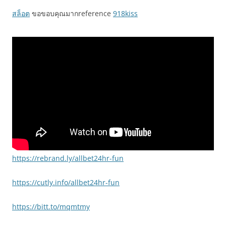
สล็อต
ขอขอบคุณมากreference
918kiss
https://rebrand.ly/allbet24hr-fun
https://cutly.info/allbet24hr-fun
https://bitt.to/mqmtmy