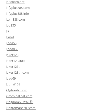
ib888pro.bet
infyplus888.com
infyplus888.info
item388.com
jbo355
Jili
Jilislot
jinda55
jinda888
Joker123
joker123auto
Joker123th
Joker123th.com
juad69
Judhai168
k1gt-auto.com
kimchibetbet.com
kingdom66 ทางเข้า
kingromans789.com