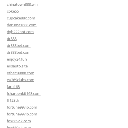
chinatown888.win
coke55
cupcake88x.com
daruma1688.com
dgb222hot.com
dr888
dr888bet.com
dr888bet.com
enjoy24.fun
erisauto.site
etbet16888.com
eu369clubs.com
faro168
fcharoenkit168.com
ff123th
fortune99vip.com
fortune99vip.com
fox689ok.com
fox689ok.com