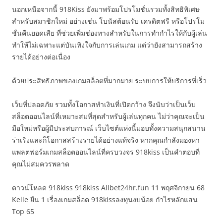
นอกเหนือจากนี้ 918Kiss ยังมาพร้อมโปรโมชั่นรวมทั้งสิทธิพิเศษ
สำหรับสมาชิกใหม่ อย่างเช่น โบนัสต้อนรับ เครดิตฟรี หรือโปรโม
ชั่นคืนยอดเสีย ที่ช่วยเพิ่มช่องทางสำหรับในการทำกำไรให้กับผู้เล่น
ทำให้ไม่เฉพาะแต่บันเทิงใจกับการเล่นเกม แต่ว่ายังสามารถสร้าง
รายได้อย่างต่อเนื่อง
ด้วยประสิทธิภาพของเกมสล็อตที่มากมาย ระบบการให้บริการที่เร็ว
เว็บที่ปลอดภัย รวมทั้งโอกาสทำเงินที่เปิดกว้าง จึงนับว่าเป็นเว็บ
สล็อตออนไลน์ที่เหมาะสมที่สุดสำหรับผู้เล่นทุกคน ไม่ว่าคุณจะเป็น
มือใหม่หรือผู้มีประสบการณ์ เว็บไซต์แห่งนี้มอบทั้งความสนุกสนาน
ร่าเริงและก็โอกาสสร้างรายได้อย่างแท้จริง หากคุณกำลังมองหา
แพลตฟอร์มเกมสล็อตออนไลน์ที่ครบวงจร 918kiss เป็นคำตอบที่
คุณไม่สมควรพลาด
ดาวน์โหลด 918kiss 918kiss Allbet24hr.fun 11 พฤศจิกายน 68
Kelle ยืน 1 เรื่องเกมสล็อต 918kissลงทุนงบน้อย กำไรหลักแสน
Top 65