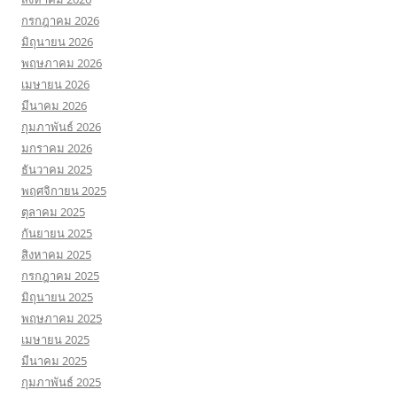
กรกฎาคม 2026
มิถุนายน 2026
พฤษภาคม 2026
เมษายน 2026
มีนาคม 2026
กุมภาพันธ์ 2026
มกราคม 2026
ธันวาคม 2025
พฤศจิกายน 2025
ตุลาคม 2025
กันยายน 2025
สิงหาคม 2025
กรกฎาคม 2025
มิถุนายน 2025
พฤษภาคม 2025
เมษายน 2025
มีนาคม 2025
กุมภาพันธ์ 2025