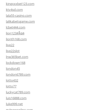
kingxxxbet123.com
ktv4sd.com
lala55-casino.com
lalikabetsgame.com
lcbet444.com
lion123สล็อต
lionth168.com
live22
live22slot
lnw365bet.com
lockdown168
london45
london6789.com
lotto432
lotto77
luckycat789.com
luis16888.com
luke999.net
m4newonline.com