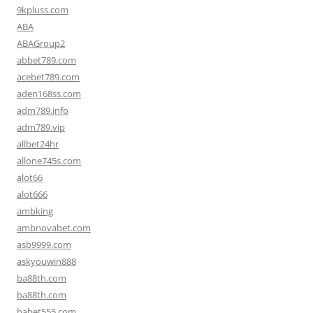
9kpluss.com
ABA
ABAGroup2
abbet789.com
acebet789.com
aden168ss.com
adm789.info
adm789.vip
allbet24hr
allone745s.com
alot66
alot666
ambking
ambnovabet.com
asb9999.com
askyouwin888
ba88th.com
ba88th.com
babet555.com