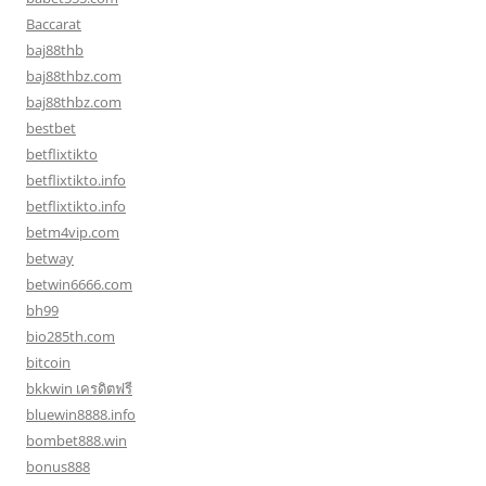
Baccarat
baj88thb
baj88thbz.com
baj88thbz.com
bestbet
betflixtikto
betflixtikto.info
betflixtikto.info
betm4vip.com
betway
betwin6666.com
bh99
bio285th.com
bitcoin
bkkwin เครดิตฟรี
bluewin8888.info
bombet888.win
bonus888