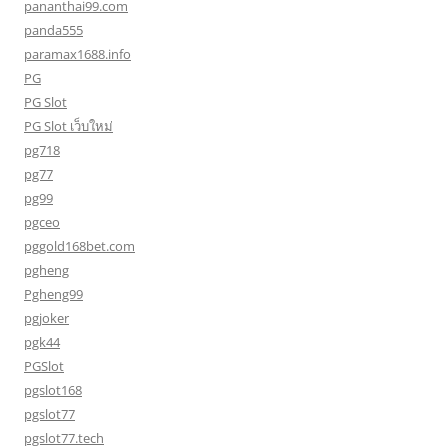
pananthai99.com
panda555
paramax1688.info
PG
PG Slot
PG Slot เว็บใหม่
pg718
pg77
pg99
pgceo
pggold168bet.com
pgheng
Pgheng99
pgjoker
pgk44
PGSlot
pgslot168
pgslot77
pgslot77.tech