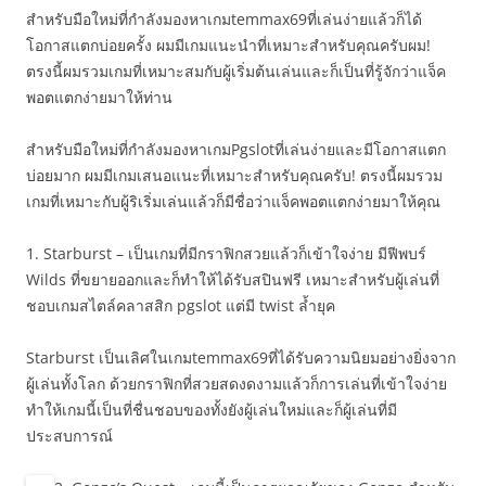
สำหรับมือใหม่ที่กำลังมองหาเกมtemmax69ที่เล่นง่ายแล้วก็ได้
โอกาสแตกบ่อยครั้ง ผมมีเกมแนะนำที่เหมาะสำหรับคุณครับผม!
ตรงนี้ผมรวมเกมที่เหมาะสมกับผู้เริ่มต้นเล่นและก็เป็นที่รู้จักว่าแจ็ค
พอตแตกง่ายมาให้ท่าน
สำหรับมือใหม่ที่กำลังมองหาเกมPgslotที่เล่นง่ายและมีโอกาสแตก
บ่อยมาก ผมมีเกมเสนอแนะที่เหมาะสำหรับคุณครับ! ตรงนี้ผมรวม
เกมที่เหมาะกับผู้ริเริ่มเล่นแล้วก็มีชื่อว่าแจ็คพอตแตกง่ายมาให้คุณ
1. Starburst – เป็นเกมที่มีกราฟิกสวยแล้วก็เข้าใจง่าย มีฟีพบร์
Wilds ที่ขยายออกและก็ทำให้ได้รับสปินฟรี เหมาะสำหรับผู้เล่นที่
ชอบเกมสไตล์คลาสสิก pgslot แต่มี twist ล้ำยุค
Starburst เป็นเลิศในเกมtemmax69ที่ได้รับความนิยมอย่างยิ่งจาก
ผู้เล่นทั้งโลก ด้วยกราฟิกที่สวยสดงดงามแล้วก็การเล่นที่เข้าใจง่าย
ทำให้เกมนี้เป็นที่ชื่นชอบของทั้งยังผู้เล่นใหม่และก็ผู้เล่นที่มี
ประสบการณ์