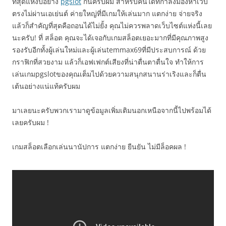
ที่สุดแห่งปีอย่าง
pgslot
กันครับผม สำหรับคนใดที่กำลังมองหาเว็บ
ตรงไม่ผ่านเอเย่นต์ ค่ายใหญ่ที่มีเกมให้เล่นมาก แตกง่าย จ่ายจริง
แล้วก็สำคัญที่สุดคือถอนได้ไม่ยั้ง คุณไม่ควรพลาดเว็บไซต์แห่งนี้เลย
นะครับ! ที่ สล็อต คุณจะได้เจอกับเกมสล็อตเยอะมากที่มีคุณภาพสูง
รองรับอีกทั้งผู้เล่นใหม่และผู้เล่นtemmax69ที่มีประสบการณ์ ด้วย
กราฟิกที่สวยงาม แล้วก็เอฟเฟกต์เสียงที่น่าตื่นตาตื่นใจ ทำให้การ
เล่นเกมpgslotของคุณเต็มไปด้วยความสนุกสนานร่าเริงและก็ตื่น
เต้นอย่างแน่แท้ครับผม
มาเลยนะครับพวกเรามาดูข้อมูลเพิ่มเติมนอกเหนือจากนี้ไปพร้อมได้
เลยครับผม !
เกมสล็อตเลือกเล่นนานัปการ แตกง่าย ยืนยัน ไม่มีล็อคผล !