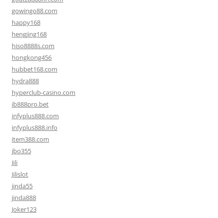
gowingo88.com
happy168
hengjing168
hiso8888s.com
hongkong456
hubbet168.com
hydra888
hyperclub-casino.com
ib888pro.bet
infyplus888.com
infyplus888.info
item388.com
jbo355
Jili
Jilislot
jinda55
jinda888
Joker123