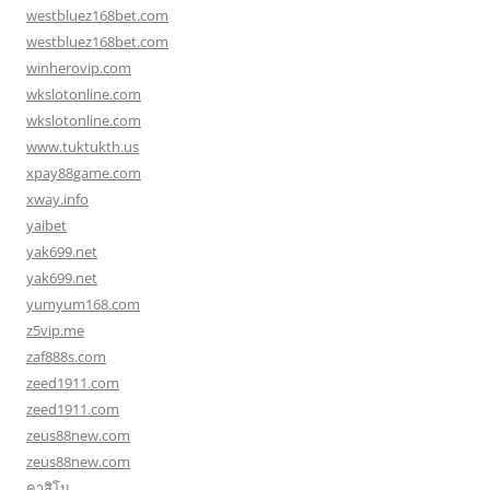
westbluez168bet.com
westbluez168bet.com
winherovip.com
wkslotonline.com
wkslotonline.com
www.tuktukth.us
xpay88game.com
xway.info
yaibet
yak699.net
yak699.net
yumyum168.com
z5vip.me
zaf888s.com
zeed1911.com
zeed1911.com
zeus88new.com
zeus88new.com
คาสิโน