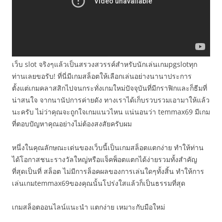
เว็บ slot จริงๆแล้วเป็นสรวงสวรรค์สำหรับนักเล่นเกมpgslotทุก
ท่านเลยขอรับ! ที่นี่มีเกมสล็อตให้เลือกเล่นอย่างนานาประการ
ตั้งแต่เกมคลาสสิกไปจนกระทั่งเกมใหม่ปัจจุบันที่มีกราฟิกและก็ธีมที่
น่าสนใจ จากนานัปการค่ายดัง ทางเราได้เก็บรวบรวมเอามาให้แล้ว
นะครับ ไม่ว่าคุณจะถูกใจเกมแนวไหน แน่นอนว่า temmax69 มีเกม
ที่ตอบปัญหาคุณอย่างไม่ต้องสงสัยครับผม
หนึ่งในคุณลักษณะเด่นของเว็บนี้เป็นเกมสล็อตแตกง่าย ทำให้ท่าน
ได้โอกาสชนะรางวัลใหญ่หรือแจ็คพ็อตแตกได้ง่ายรวมทั้งสำคัญ
ที่สุดเป็นที่ สล็อต ไม่มีการล็อคผลของการเล่นใดๆทั้งสิ้น ทำให้การ
เล่นเกมtemmax69ของคุณนั้นโปร่งใสแล้วก็เป็นธรรมที่สุด
เกมสล็อตออนไลน์แนะนำ แตกง่าย เหมาะกับมือใหม่