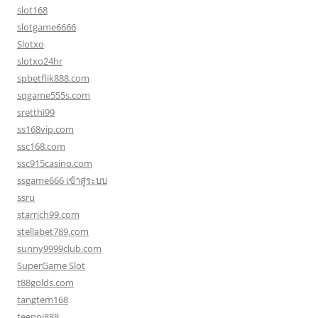
slot168
slotgame6666
Slotxo
slotxo24hr
spbetflik888.com
sqgame555s.com
sretthi99
ss168vip.com
ssc168.com
ssc915casino.com
ssgame666 เข้าสู่ระบบ
ssru
starrich99.com
stellabet789.com
sunny9999club.com
SuperGame Slot
t88golds.com
tangtem168
teenoi888