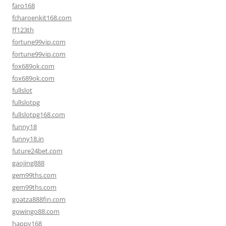
faro168
fcharoenkit168.com
ff123th
fortune99vip.com
fortune99vip.com
fox689ok.com
fox689ok.com
fullslot
fullslotpg
fullslotpg168.com
funny18
funny18.in
future24bet.com
gaojing888
gem99ths.com
gem99ths.com
goatza888fin.com
gowingo88.com
happy168