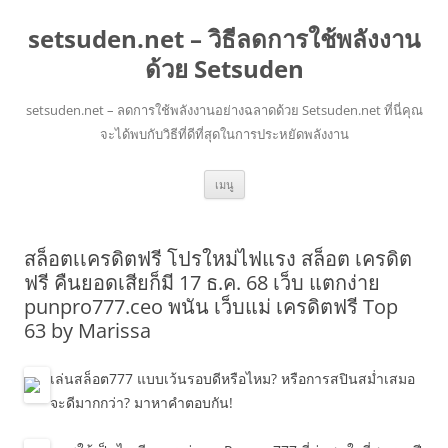
setsuden.net – วิธีลดการใช้พลังงาน
ด้วย Setsuden
setsuden.net – ลดการใช้พลังงานอย่างฉลาดด้วย Setsuden.net ที่นี่คุณ
จะได้พบกับวิธีที่ดีที่สุดในการประหยัดพลังงาน
ข้าม
เมนู
ไป
ยัง
เนื้อหา
สล็อตเเครดิตฟรี โปรใหม่ไฟแรง สล็อต เครดิต
ฟรี คืนยอดเสียก็มี 17 ธ.ค. 68 เว็บ แตกง่าย
punpro777.ceo พนัน เว็บแม่ เครดิตฟรี Top
63 by Marissa
เล่นสล็อต777 แบบเว้นรอบดีหรือไหม? หรือการสปินสม่ำเสมอ
จะดีมากกว่า? มาหาคำตอบกัน!