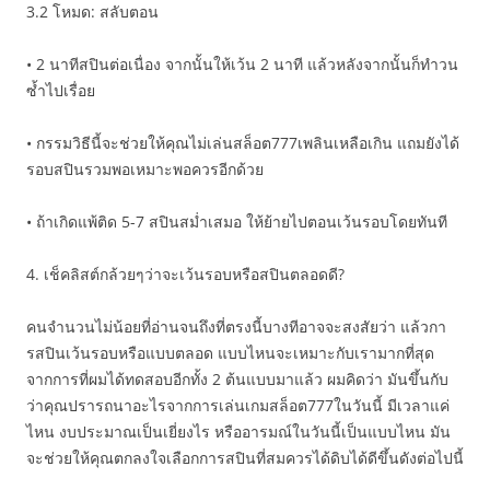
3.2 โหมด: สลับตอน
• 2 นาทีสปินต่อเนื่อง จากนั้นให้เว้น 2 นาที แล้วหลังจากนั้นก็ทำวน
ซ้ำไปเรื่อย
• กรรมวิธีนี้จะช่วยให้คุณไม่เล่นสล็อต777เพลินเหลือเกิน แถมยังได้
รอบสปินรวมพอเหมาะพอควรอีกด้วย
• ถ้าเกิดแพ้ติด 5-7 สปินสม่ำเสมอ ให้ย้ายไปตอนเว้นรอบโดยทันที
4. เช็คลิสต์กล้วยๆว่าจะเว้นรอบหรือสปินตลอดดี?
คนจำนวนไม่น้อยที่อ่านจนถึงที่ตรงนี้บางทีอาจจะสงสัยว่า แล้วกา
รสปินเว้นรอบหรือแบบตลอด แบบไหนจะเหมาะกับเรามากที่สุด
จากการที่ผมได้ทดสอบอีกทั้ง 2 ต้นแบบมาแล้ว ผมคิดว่า มันขึ้นกับ
ว่าคุณปรารถนาอะไรจากการเล่นเกมสล็อต777ในวันนี้ มีเวลาแค่
ไหน งบประมาณเป็นเยี่ยงไร หรืออารมณ์ในวันนี้เป็นแบบไหน มัน
จะช่วยให้คุณตกลงใจเลือกการสปินที่สมควรได้ดิบได้ดีขึ้นดังต่อไปนี้