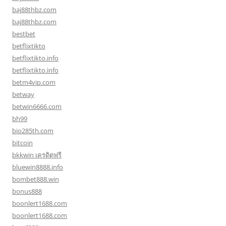
baj88thbz.com
baj88thbz.com
bestbet
betflixtikto
betflixtikto.info
betflixtikto.info
betm4vip.com
betway
betwin6666.com
bh99
bio285th.com
bitcoin
bkkwin เครดิตฟรี
bluewin8888.info
bombet888.win
bonus888
boonlert1688.com
boonlert1688.com