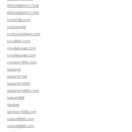
RENO88WIN.COM
RENO88WIN.COM
rich8188.com
rockstar66
rockstar66win.com
royal99y.com
royaleluxee.com
royaleluxee.com
runway789s.com
sagame
sagame168
sagame168th
sagame168th.com
sawan888
sbobet
sbotop1688.com
sclass8888.com
sclass8888.com