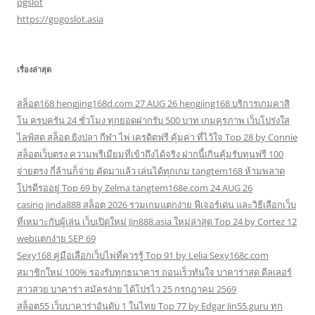
pgslot
https://gogoslot.asia
เรื่องล่าสุด
สล็อต168 hengjing168d.com 27 AUG 26 hengjing168 บริการเกมคาสิ
โน ครบครัน 24 ชั่วโมง ทุกยอดฝากรับ 500 บาท เกมคุรภาพ เว็บโปร่งใส
ไลฟ์สด สล็อต ยิงปลา กีฬา ไพ่ เครดิตฟรี คุ้มค่า ที่ไว้ใจ Top 28 by Connie
สล็อตเว็บตรง ความพรีเมียมที่เข้าถึงได้จริง ฝากนี้เกินคุ้มรับทุนฟรี 100
จ่ายตรง กี่ล้านก็จ่าย คัดมาแล้ว เล่นได้ทุกเกม tangtem168 ห้ามพลาด
โปรดีรออยู่ Top 69 by Zelma tangtem168e.com 24 AUG 26
casino jinda888 สล็อต 2026 รวมเกมแตกง่าย ฟีเจอร์เด่น และวิธีเลือกเว็บ
ที่เหมาะกับผู้เล่น เว็บเปิดใหม่ Jin888.asia ใหม่ล่าสุด Top 24 by Cortez 12
webแตกง่าย SEP 69
Sexy168 คู่มือเลือกเว็บไพ่ที่ควรรู้ Top 91 by Lelia Sexy168c.com
สมาชิกใหม่ 100% รองรับทุกธนาคาร ถอนเร็วทันใจ บาคาร่าสด ดีลเลอร์
สาวสวย บาคาร่า สมัครง่าย ได้โปรไว 25 กรกฎาคม 2569
สล็อต55 เว็บบาคาร่าอันดับ 1 ในไทย Top 77 by Edgar Jin55.guru ทุก