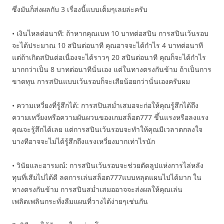
ซึ่งมันก็ส่งผลกับ 3 เรื่องนี้แบบเต็มๆเลยล่ะครับ
• เงินไหลต่อนาที: ถ้าหากคุณเบท 10 บาทต่อสปิน การสปินเว้นรอบ
จะได้ประมาณ 10 สปินต่อนาที คุณอาจจะได้กำไร 4 บาทต่อนาที
แต่ถ้าเกิดสปินต่อเนื่องจะได้ราวๆ 20 สปินต่อนาที คุณก็จะได้กำไร
มากกว่าเป็น 8 บาทต่อนาทีนั่นเอง แต่ในทางตรงกันข้าม ถ้าเป็นการ
ขาดทุน การสปินแบบเว้นรอบก็จะเสียน้อยกว่านั่นเองครับผม
• ความเหวี่ยงที่รู้สึกได้: การสปินสม่ำเสมอจะก่อให้คุณรู้สึกได้ถึง
ความเหวี่ยงหรือความผันผวนของเกมสล็อต777 ขึ้นแรงหรือลงแรง
คุณจะรู้สึกได้เลย แต่การสปินเว้นรอบจะทำให้คุณมีเวลาตกลงใจ
บางทีอาจจะไม่ได้รู้สึกถึงแรงเหวี่ยงมากเท่าไรนัก
• วินัยและอารมณ์: การสปินเว้นรอบจะช่วยตัดลูปแห่งการไล่หลัง
ทุนที่เสียไปได้ดี ลดการเล่นสล็อต777แบบหลุดแผนไปได้มาก ใน
ทางตรงกันข้าม การสปินสม่ำเสมออาจจะส่งผลให้คุณเล่น
เพลิดเพลินกระทั่งลืมแผนที่วางได้ง่ายๆเช่นกัน