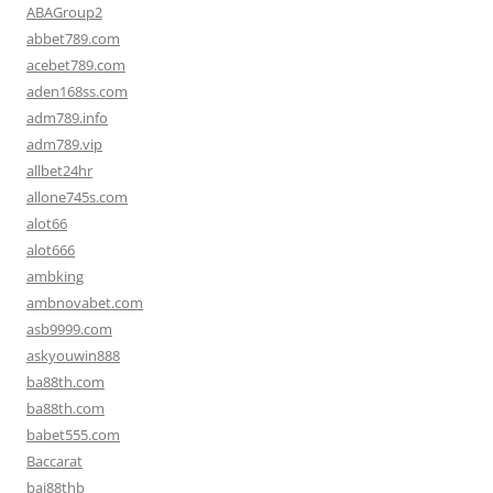
ABAGroup2
abbet789.com
acebet789.com
aden168ss.com
adm789.info
adm789.vip
allbet24hr
allone745s.com
alot66
alot666
ambking
ambnovabet.com
asb9999.com
askyouwin888
ba88th.com
ba88th.com
babet555.com
Baccarat
baj88thb