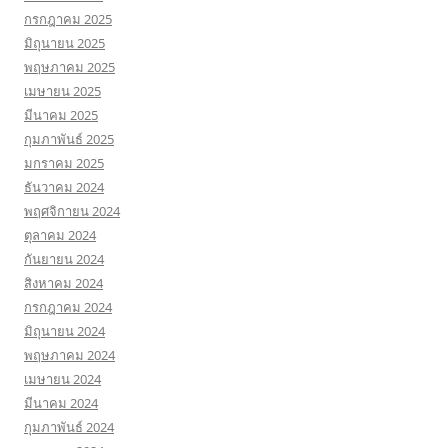
กรกฎาคม 2025
มิถุนายน 2025
พฤษภาคม 2025
เมษายน 2025
มีนาคม 2025
กุมภาพันธ์ 2025
มกราคม 2025
ธันวาคม 2024
พฤศจิกายน 2024
ตุลาคม 2024
กันยายน 2024
สิงหาคม 2024
กรกฎาคม 2024
มิถุนายน 2024
พฤษภาคม 2024
เมษายน 2024
มีนาคม 2024
กุมภาพันธ์ 2024