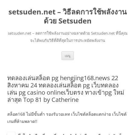
setsuden.net – วิธีลดการใช้พลังงาน
ด้วย Setsuden
setsuden.net – ลดการใช้พลังงานอย่างฉลาดด้วย Setsuden.net ที่นี่คุณ
จะได้พบกับวิธีที่ดีที่สุดในการประหยัดพลังงาน
ข้าม
เมนู
ไป
ยัง
เนื้อหา
ทดลองเล่นสล็อต pg hengjing168.news 22
สิงหาคม 24 ทดลองเล่นสล็อต pg เว็บทดลอง
เล่น pg casino onlineเว็บตรง ทางเข้าpg ใหม่
ล่าสุด Top 81 by Catherine
สล็อต168 ไม่มีขั้นต่ำ รองรับวอเลท เว็บไซต์สล็อตแตกง่าย เว็บไซต์
เกมที่ห้ามพลาด!!