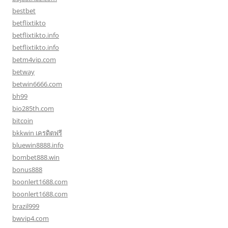
bestbet
betflixtikto
betflixtikto.info
betflixtikto.info
betm4vip.com
betway
betwin6666.com
bh99
bio285th.com
bitcoin
bkkwin เครดิตฟรี
bluewin8888.info
bombet888.win
bonus888
boonlert1688.com
boonlert1688.com
brazil999
bwvip4.com