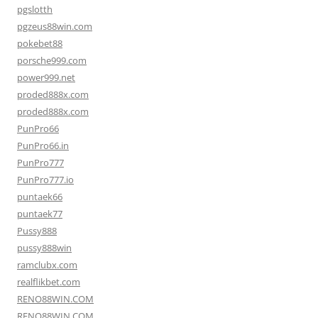
pgslotth
pgzeus88win.com
pokebet88
porsche999.com
power999.net
proded888x.com
proded888x.com
PunPro66
PunPro66.in
PunPro777
PunPro777.io
puntaek66
puntaek77
Pussy888
pussy888win
ramclubx.com
realflikbet.com
RENO88WIN.COM
RENO88WIN.COM