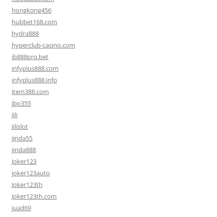
hongkong456
hubbet168.com
hydra888
hyperclub-casino.com
ib888pro.bet
infyplus888.com
infyplus888.info
item388.com
jbo355
Jili
Jilislot
jinda55
jinda888
Joker123
joker123auto
Joker123th
Joker123th.com
juad69