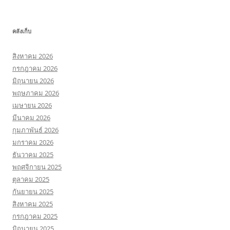
คลังเก็บ
สิงหาคม 2026
กรกฎาคม 2026
มิถุนายน 2026
พฤษภาคม 2026
เมษายน 2026
มีนาคม 2026
กุมภาพันธ์ 2026
มกราคม 2026
ธันวาคม 2025
พฤศจิกายน 2025
ตุลาคม 2025
กันยายน 2025
สิงหาคม 2025
กรกฎาคม 2025
มิถุนายน 2025