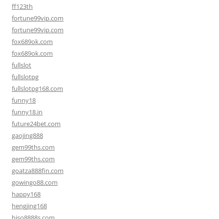
ff123th
fortune99vip.com
fortune99vip.com
fox689ok.com
fox689ok.com
fullslot
fullslotpg
fullslotpg168.com
funny18
funny18.in
future24bet.com
gaojing888
gem99ths.com
gem99ths.com
goatza888fin.com
gowingo88.com
happy168
hengjing168
hiso8888s.com