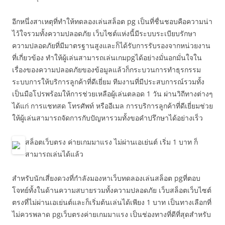
อีกหนึ่งสาเหตุที่ทำให้ทดลองเล่นสล็อต pg เป็นที่ชื่นชอบคือความน่า
ไว้ใจรวมทั้งความปลอดภัย เว็บไซต์แห่งนี้มีระบบระเบียบรักษา
ความปลอดภัยที่มีมาตรฐานสูงและก็ได้รับการรับรองจากหน่วยงาน
ที่เกี่ยวข้อง ทำให้ผู้เล่นสามารถเล่นเกมpgได้อย่างมั่นอกมั่นใจใน
เรื่องของความปลอดภัยของข้อมูลแล้วก็กระบวนการทำธุรกรรม
ระบบการให้บริการลูกค้าที่ดีเยี่ยม ทีมงานที่มีประสบการณ์รวมทั้ง
เป็นมือโปรพร้อมให้การช่วยเหลือผู้เล่นตลอด 1 วัน ผ่านวิถีทางต่างๆ
ได้แก่ การแชทสด โทรศัพท์ หรืออีเมล การบริการลูกค้าที่ดีเยี่ยมช่วย
ให้ผู้เล่นสามารถจัดการกับปัญหารวมทั้งขอคำปรึกษาได้อย่างเร็ว
สล็อตเว็บตรง ค่ายเกมมาแรง ไม่ผ่านเอเย่นต์ เริ่ม 1 บาท ก็
สามารถเล่นได้แล้ว
สำหรับนักเสี่ยงดวงที่กำลังมองหาเว็บทดลองเล่นสล็อต pgที่ตอบ
โจทย์ทั้งในด้านความสบายรวมทั้งความปลอดภัย เว็บสล็อตเว็บไซต์
ตรงที่ไม่ผ่านเอเย่นต์และก็เริ่มต้นเล่นได้เพียง 1 บาท เป็นทางเลือกที่
ไม่ควรพลาด pgเว็บตรงค่ายเกมมาแรง เป็นช่องทางที่ดีที่สุดสำหรับ