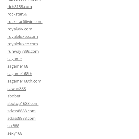
rich8188.com
rockstar66
rockstar66win.com
royal99y.com
royaleluxee.com
royaleluxee.com
runway789s.com
sagame
sagame168
sagame168th
sagame168th.com
sawan888
sbobet
sbotop1688.com
sclass8888.com
sclass8888.com
scr888
sexy168