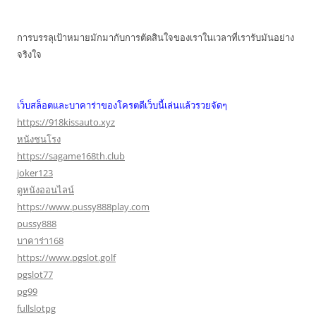
การบรรลุเป้าหมายมักมากับการตัดสินใจของเราในเวลาที่เรารับมันอย่าง
จริงใจ
เว็บสล็อตและบาคาร่าของโครตดีเว็บนี้เล่นแล้วรวยจัดๆ
https://918kissauto.xyz
หนังชนโรง
https://sagame168th.club
joker123
ดูหนังออนไลน์
https://www.pussy888play.com
pussy888
บาคาร่า168
https://www.pgslot.golf
pgslot77
pg99
fullslotpg