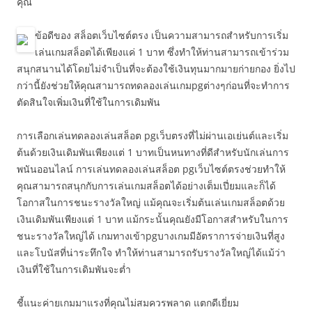
คุณ
ข้อดีของ สล็อตเว็บไซต์ตรง เป็นความสามารถสำหรับการเริ่ม
เล่นเกมสล็อตได้เพียงแค่ 1 บาท ซึ่งทำให้ท่านสามารถเข้าร่วม
สนุกสนานได้โดยไม่จำเป็นที่จะต้องใช้เงินทุนมากมายก่ายกอง ยิ่งไป
กว่านี้ยังช่วยให้คุณสามารถทดลองเล่นเกมpgต่างๆก่อนที่จะทำการ
ตัดสินใจเพิ่มเงินที่ใช้ในการเดิมพัน
การเลือกเล่นทดลองเล่นสล็อต pgเว็บตรงที่ไม่ผ่านเอเย่นต์และเริ่ม
ต้นด้วยเงินเดิมพันเพียงแต่ 1 บาทเป็นหนทางที่ดีสำหรับนักเล่นการ
พนันออนไลน์ การเล่นทดลองเล่นสล็อต pgเว็บไซต์ตรงช่วยทำให้
คุณสามารถสนุกกับการเล่นเกมสล็อตได้อย่างเต็มเปี่ยมและก็ได้
โอกาสในการชนะรางวัลใหญ่ แม้คุณจะเริ่มต้นเล่นเกมสล็อตด้วย
เงินเดิมพันเพียงแต่ 1 บาท แม้กระนั้นคุณยังมีโอกาสสำหรับในการ
ชนะรางวัลใหญ่ได้ เกมทางเข้าpgบางเกมมีอัตราการจ่ายเงินที่สูง
และโบนัสที่น่าระทึกใจ ทำให้ท่านสามารถรับรางวัลใหญ่ได้แม้ว่า
เงินที่ใช้ในการเดิมพันจะต่ำ
ชี้แนะค่ายเกมมาแรงที่คุณไม่สมควรพลาด แตกดีเยี่ยม