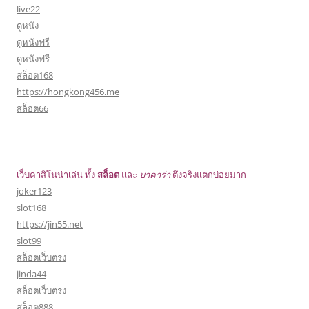
live22
ดูหนัง
ดูหนังฟรี
ดูหนังฟรี
สล็อต168
https://hongkong456.me
สล็อต66
เว็บคาสิโนน่าเล่น ทั้ง
สล็อต
และ
บาคาร่า
ตึงจริงแตกบ่อยมาก
joker123
slot168
https://jin55.net
slot99
สล็อตเว็บตรง
jinda44
สล็อตเว็บตรง
สล็อต888