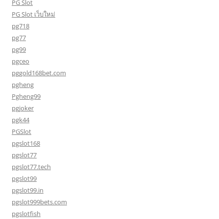
PG Slot
PG Slot เว็บใหม่
pg718
pg77
pg99
pgceo
pggold168bet.com
pgheng
Pgheng99
pgjoker
pgk44
PGSlot
pgslot168
pgslot77
pgslot77.tech
pgslot99
pgslot99.in
pgslot999bets.com
pgslotfish