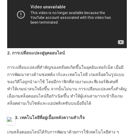
2. การเปลี่ยนแปลงสู่ยุคออนไลน์
การเปลี่ยนแปลงที่สำคัญของสล๊อตเกิดขึ้นในยุคอินเทอร์เน็ต เมื่อมี
การพัฒนาทางด้านซอฟต์แวร์และเทคโนโลยี เกมสล็อตในรูปแบบ
ของวิดีโอถูกนำมาใช้ โดยมีกราฟิกที่สวยงามและฟีเจอร์พิเศษที่
ทำให้เกมน่าสนใจยิ่งขึ้น จากนั้นไม่นาน การเปลี่ยนแปลงครั้งสำคัญ
เมื่อเกมสล็อตออนไลน์ถือกำเนิดขึ้น ทำให้ผู้เล่นสามารถเข้าถึงเกม
สล็อตผ่านเว็บไซต์และแอปพลิเคชันบนมือถือได้
3. เทคโนโลยีที่อยู่เบื้องหลังความสำเร็จ
เกมสล็อตออนไลน์ได้รับการพัฒนาด้วยการใช้เทคโนโลยีต่าง ๆ