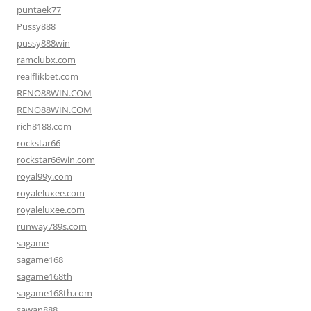
puntaek77
Pussy888
pussy888win
ramclubx.com
realflikbet.com
RENO88WIN.COM
RENO88WIN.COM
rich8188.com
rockstar66
rockstar66win.com
royal99y.com
royaleluxee.com
royaleluxee.com
runway789s.com
sagame
sagame168
sagame168th
sagame168th.com
sawan888