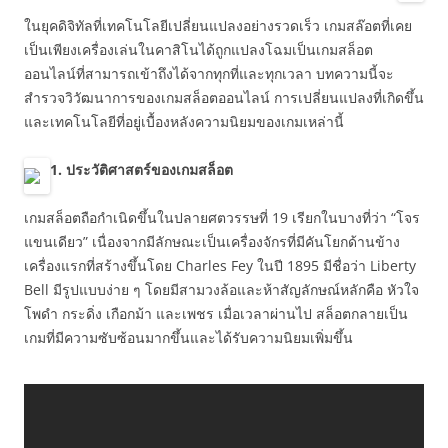
ในยุคดิจิทัลที่เทคโนโลยีเปลี่ยนแปลงอย่างรวดเร็ว เกมสล๊อตที่เคย
เป็นเพียงเครื่องเล่นในคาสิโนได้ถูกแปลงโฉมเป็นเกมสล็อต
ออนไลน์ที่สามารถเข้าถึงได้จากทุกที่และทุกเวลา บทความนี้จะ
สำรวจวิวัฒนาการของเกมสล็อตออนไลน์ การเปลี่ยนแปลงที่เกิดขึ้น
และเทคโนโลยีที่อยู่เบื้องหลังความนิยมของเกมเหล่านี้
1. ประวัติศาสตร์ของเกมสล็อต
เกมสล็อตถือกำเนิดขึ้นในปลายศตวรรษที่ 19 เรียกในบางที่ว่า “โจร
แขนเดียว” เนื่องจากมีลักษณะเป็นเครื่องจักรที่มีคันโยกด้านข้าง
เครื่องแรกที่สร้างขึ้นโดย Charles Fey ในปี 1895 มีชื่อว่า Liberty
Bell มีรูปแบบง่าย ๆ โดยมีสามวงล้อและห้าสัญลักษณ์หลักคือ หัวใจ
โพดำ กระดิ่ง เกือกม้า และเพชร เมื่อเวลาผ่านไป สล็อตกลายเป็น
เกมที่มีความซับซ้อนมากขึ้นและได้รับความนิยมเพิ่มขึ้น