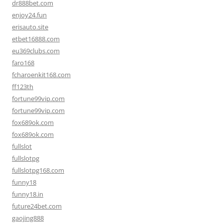
dr888bet.com
enjoy24.fun
erisauto.site
etbet16888.com
eu369clubs.com
faro168
fcharoenkit168.com
ff123th
fortune99vip.com
fortune99vip.com
fox689ok.com
fox689ok.com
fullslot
fullslotpg
fullslotpg168.com
funny18
funny18.in
future24bet.com
gaojing888