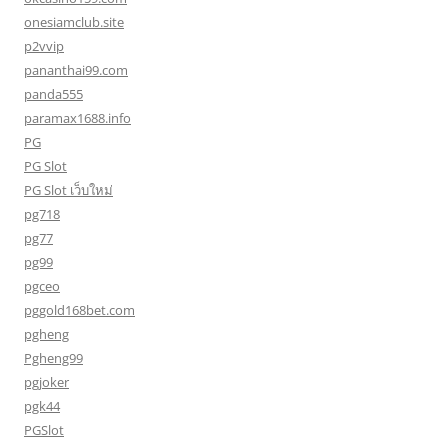
onesiamclub.site
p2vvip
pananthai99.com
panda555
paramax1688.info
PG
PG Slot
PG Slot เว็บใหม่
pg718
pg77
pg99
pgceo
pggold168bet.com
pgheng
Pgheng99
pgjoker
pgk44
PGSlot