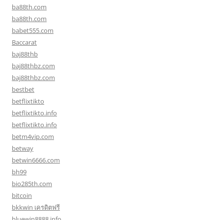
ba88th.com
ba88th.com
babet555.com
Baccarat
baj88thb
baj88thbz.com
baj88thbz.com
bestbet
betflixtikto
betflixtikto.info
betflixtikto.info
betm4vip.com
betway
betwin6666.com
bh99
bio285th.com
bitcoin
bkkwin เครดิตฟรี
bluewin8888.info