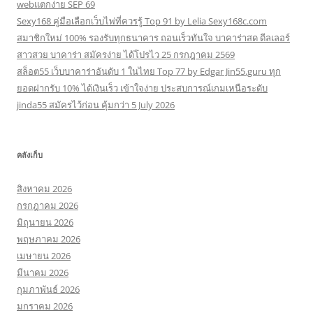
webแตกง่าย SEP 69
Sexy168 คู่มือเลือกเว็บไพ่ที่ควรรู้ Top 91 by Lelia Sexy168c.com
สมาชิกใหม่ 100% รองรับทุกธนาคาร ถอนเร็วทันใจ บาคาร่าสด ดีลเลอร์
สาวสวย บาคาร่า สมัครง่าย ได้โปรไว 25 กรกฎาคม 2569
สล็อต55 เว็บบาคาร่าอันดับ 1 ในไทย Top 77 by Edgar Jin55.guru ทุก
ยอดฝากรับ 10% ได้เงินเร็ว เข้าใจง่าย ประสบการณ์เกมเหนือระดับ
jinda55 สมัครไว้ก่อน คุ้มกว่า 5 July 2026
คลังเก็บ
สิงหาคม 2026
กรกฎาคม 2026
มิถุนายน 2026
พฤษภาคม 2026
เมษายน 2026
มีนาคม 2026
กุมภาพันธ์ 2026
มกราคม 2026