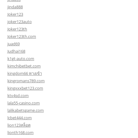
jinda888
Joker123
joker123auto
Joker123th
Joker123th.com
juad69
Judhai168
k1gt-auto.com
kimchibetbet.com
kingdom66 ทางเข้า
kingromans789.com
kingxxxbet123.com
ktv4sd.com
lala55-casino.com
lalikabetsgame.com
lcbet444.com
lion123สล็อต
lionth168.com