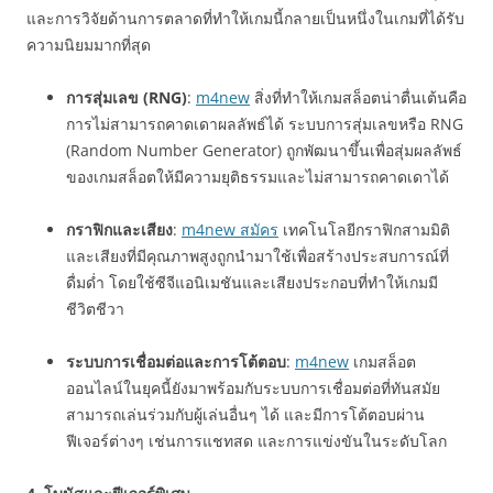
และการวิจัยด้านการตลาดที่ทำให้เกมนี้กลายเป็นหนึ่งในเกมที่ได้รับ
ความนิยมมากที่สุด
การสุ่มเลข (RNG)
:
m4new
สิ่งที่ทำให้เกมสล็อตน่าตื่นเต้นคือ
การไม่สามารถคาดเดาผลลัพธ์ได้ ระบบการสุ่มเลขหรือ RNG
(Random Number Generator) ถูกพัฒนาขึ้นเพื่อสุ่มผลลัพธ์
ของเกมสล็อตให้มีความยุติธรรมและไม่สามารถคาดเดาได้
กราฟิกและเสียง
:
m4new สมัคร
เทคโนโลยีกราฟิกสามมิติ
และเสียงที่มีคุณภาพสูงถูกนำมาใช้เพื่อสร้างประสบการณ์ที่
ดื่มด่ำ โดยใช้ซีจีแอนิเมชันและเสียงประกอบที่ทำให้เกมมี
ชีวิตชีวา
ระบบการเชื่อมต่อและการโต้ตอบ
:
m4new
เกมสล็อต
ออนไลน์ในยุคนี้ยังมาพร้อมกับระบบการเชื่อมต่อที่ทันสมัย
สามารถเล่นร่วมกับผู้เล่นอื่นๆ ได้ และมีการโต้ตอบผ่าน
ฟีเจอร์ต่างๆ เช่นการแชทสด และการแข่งขันในระดับโลก