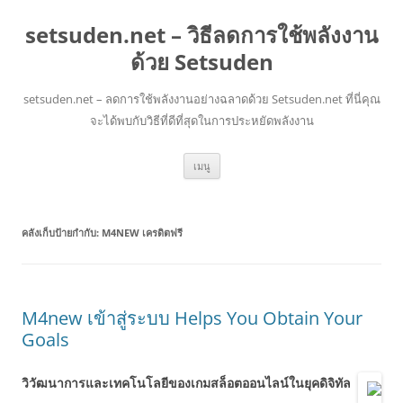
setsuden.net – วิธีลดการใช้พลังงาน
ด้วย Setsuden
setsuden.net – ลดการใช้พลังงานอย่างฉลาดด้วย Setsuden.net ที่นี่คุณ
จะได้พบกับวิธีที่ดีที่สุดในการประหยัดพลังงาน
ข้าม
เมนู
ไป
ยัง
เนื้อหา
คลังเก็บป้ายกำกับ:
M4NEW เครดิตฟรี
M4new เข้าสู่ระบบ Helps You Obtain Your
Goals
วิวัฒนาการและเทคโนโลยีของเกมสล็อตออนไลน์ในยุคดิจิทัล