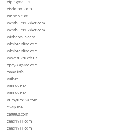
vipmgm8.net
visdomm.com
we789s.com
westbluez168bet.com
westbluez168bet.com
winherovip.com
wkslotonline.com
wkslotonline.com
www.tuktukth.us
xpay88game.com
xway.info
yaibet
yak699.net
yak699.net
yumyum168.com
z5vip.me
zaf888s.com
zeed1911.com
zeed1911.com