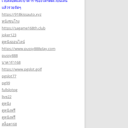
เว็บสล็อตและบาคาร่าของโครตดีเว็บนี้เล่น
แล้วรวยจัดๆ
https://918kissauto.xyz
หนังชนโรง
https://sagame168th.club
joker123
ดูหนังออนไลน์
https://www.pussy888play.com
pussy888
บาคาร่า168
https://www.pgslot.golf
pgslot77
pg99
fullslotpg
live22
ดูหนัง
ดูหนังฟรี
ดูหนังฟรี
สล็อต168