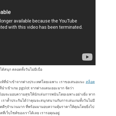
้สนุก ตลอดทั้งวันไม่มีเบื่อ
ตแท้ที่นำเข้าจากต่างประเทศโดยเฉพาะ เราขอเสนอแนะ
สล็อต
 ที่นำเข้าเกม pgslot จากต่างแดนเยอะมาก จัดว่า
่นี้พร้อมจะมอบความสุขให้นักเล่นการพนันโดยเฉพาะอย่างยิ่ง หาก
เราค้ำประกันได้ว่าคุณจะสนุกสนานกับการเล่นเกมทั้งวันไม่มี
ล็อตดีๆจำนวนมาก ที่พร้อมมามอบความคุ้มราคาให้คุณโดยยิ่งไป
ที่เว็บไซต์ของเราได้เลย เรารอคุณอยู่