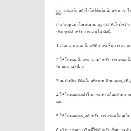
เล่นสล็อตยังไงให้ได้แจ็คพ็อตพวกเราไปด
ถ้าเกิดคุณพอใจเล่นเกม pgslot ที่เว็บไซ
ประยุกต์สำหรับการเล่นได้ ดังนี้
1.เลือกเล่นเกมสล็อตที่มีเปอร์เซ็นการแจกแ
2.ใช้โหมดสล็อตทดสอบสำหรับการแทงสล็อต
นิยมแตกสูงที่สุด
3.จดบันทึกสถิติสล็อตที่ระบบนิยมแตกสูงที่ส
4.ใช้โหมดแทงต่ำในการแทงสล็อตต้นแบบเ
คุณ
5.ใช้โหมดแทงสูงสำหรับการแทงสล็อตเว็บตร
6.บริหารจัดการเงินที่ใช้สำหรับเพื่อการเล่น