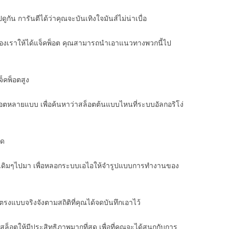
ูกัน การันตีได้ว่าคุณจะบันเทิงใจมันส์ไม่น่าเบื่อ
ต์ของเราให้ได้แจ็คพ็อต คุณสามารถนำเอาแนวทางพวกนี้ไป
จ็คพ็อตสูง
หลายแบบ เพื่อค้นหาว่าสล็อตต้นแบบไหนที่ระบบอัลกอริโง่
ุด
ดิมๆไปมา เพื่อหลอกระบบเอไอให้จำรูปแบบการทำงานของ
งแบบจริงจังตามสถิติที่คุณได้จดบันทึกเอาไว้
สล็อตให้มีประสิทธิภาพมากที่สุด เพื่อที่คุณจะได้สนุกกับการ