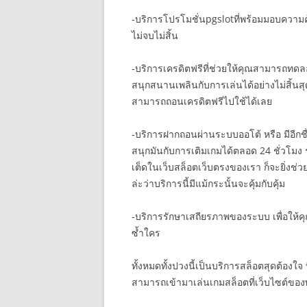
-บริการโปรโมชั่นpgslotที่พร้อมมอบความ
ไม่จบไม่สิ้น
-บริการเครดิตฟรีที่ช่วยให้คุณสามารถทดล
สนุกสนานเพลินกับการเล่นได้อย่างไม่สิ้นส
สามารถถอนเครดิตฟรีไปใช้ได้เลย
-บริการฝากถอนผ่านระบบออโต้ หรือ มีอีกช
สนุกมันกับการเติมเกมได้ตลอด 24 ชั่วโมง รว
เต็ดในเว็บสล็อตเว็บตรงของเรา ก็จะยิ่งช่
ล่ะว่าบริการนี้มีแม้กระนั้นจะคุ้มกับคุ้ม
-บริการรักษาเสถียรภาพของระบบ เพื่อให้คุ
ซ้ำใคร
ทั้งหมดทั้งปวงนี้เป็นบริการสล็อตสุดต้องใ
สามารถเข้ามาเล่นเกมสล็อตที่เว็บไซต์ของพ