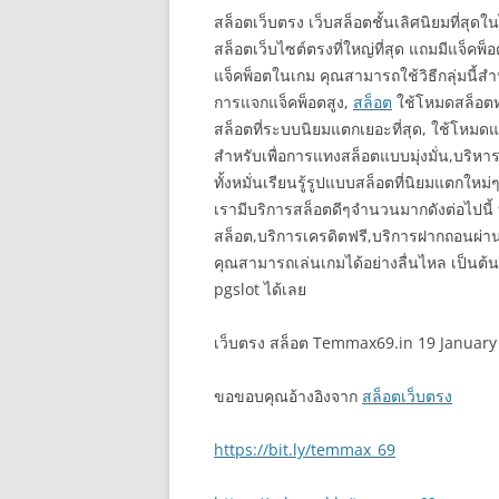
สล็อตเว็บตรง เว็บสล็อตชั้นเลิศนิยมที่สุ
สล็อตเว็บไซต์ตรงที่ใหญ่ที่สุด แถมมีแจ็คพ
แจ็คพ็อตในเกม คุณสามารถใช้วิธีกลุ่มนี้สำหร
การแจกแจ็คพ็อตสูง,
สล็อต
ใช้โหมดสล็อตท
สล็อตที่ระบบนิยมแตกเยอะที่สุด, ใช้โห
สำหรับเพื่อการแทงสล็อตแบบมุ่งมั่น,บริหา
ทั้งหมั่นเรียนรู้รูปแบบสล็อตที่นิยมแตกใ
เรามีบริการสล็อตดีๆจำนวนมากดังต่อไปนี้ 
สล็อต,บริการเครดิตฟรี,บริการฝากถอนผ่าน
คุณสามารถเล่นเกมได้อย่างลื่นไหล เป็นต
pgslot ได้เลย
เว็บตรง สล็อต Temmax69.in 19 January 
ขอขอบคุณอ้างอิงจาก
สล็อตเว็บตรง
https://bit.ly/temmax_69