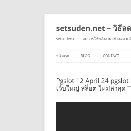
setsuden.net – วิธีล
setsuden.net – ลดการใช้พลังงานอย่างฉลาดด้วย
หน้าแรก
BLOG
CONTACT
Pgslot 12 April 24 pgslot
เว็บใหญ่ สล็อต ใหม่ล่าสุด