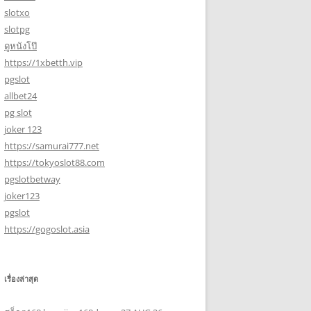
slotxo
slotpg
ดูหนังโป๊
https://1xbetth.vip
pgslot
allbet24
pg slot
joker 123
https://samurai777.net
https://tokyoslot88.com
pgslotbetway
joker123
pgslot
https://gogoslot.asia
เรื่องล่าสุด