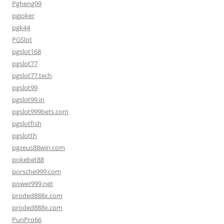
Pgheng99
pgjoker
pgk44
PGSlot
pgslot168
pgslot77
pgslot77.tech
pgslot99
pgslot99.in
pgslot999bets.com
pgslotfish
pgslotth
pgzeus88win.com
pokebet88
porsche999.com
power999.net
proded888x.com
proded888x.com
PunPro66