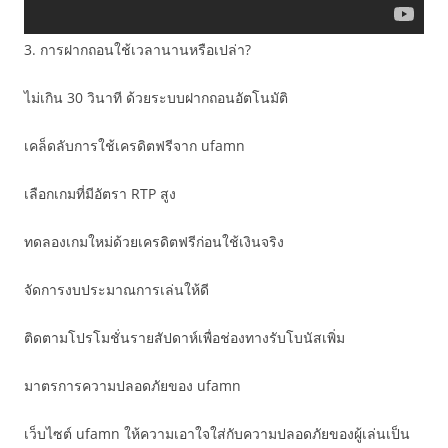
3. การฝากถอนใช้เวลานานหรือเปล่า?
ไม่เกิน 30 วินาที ด้วยระบบฝากถอนอัตโนมัติ
เคล็ดลับการใช้เครดิตฟรีจาก ufamn
เลือกเกมที่มีอัตรา RTP สูง
ทดลองเกมใหม่ด้วยเครดิตฟรีก่อนใช้เงินจริง
จัดการงบประมาณการเล่นให้ดี
ติดตามโปรโมชั่นรายสัปดาห์เพื่อช่องทางรับโบนัสเพิ่ม
มาตรการความปลอดภัยของ ufamn
เว็บไซต์ ufamn ให้ความเอาใจใส่กับความปลอดภัยของผู้เล่นเป็น