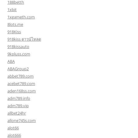
188betth
1xbit
1xgameth.com
8lots.me
918Kiss
918kiss ดาวน์โหลด
918kissauto
9kpluss.com
ABA
ABAGroup2
abbet789.com
acebet789.com
aden168ss.com
adm789.info
adm789.vip
allbet24hr
allone745s.com
alot66
alot666