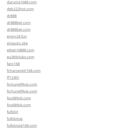
daruma1688.com
dgb222hot.com
dr888
dr888bet.com
dr888bet.com
enjoy24.fun
erisauto.site
etbet16888.com
eu369clubs.com
faro168
fcharoenkit168.com
ff123th
fortune99vip.com
fortune99vip.com
fox689ok.com
fox689ok.com
fullslot
fullslotpg
fullslotpg168.com