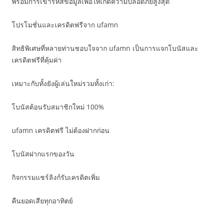
พร้อมการเข้ารหัสข้อมูลเพื่อให้เกิดความปลอดภัยสูงสุด
โปรโมชั่นและเครดิตฟรีจาก ufamn
สิทธิพิเศษที่หลายท่านชอบใจจาก ufamn เป็นการแจกโบนัสและ
เครดิตฟรีที่คุ้มค่า
เหมาะกับทั้งยังผู้เล่นใหม่รวมทั้งเก่า:
โบนัสต้อนรับสมาชิกใหม่ 100%
ufamn เครดิตฟรี ไม่ต้องฝากก่อน
โบนัสฝากแรกของวัน
กิจกรรมแชร์ลิงก์รับเครดิตเพิ่ม
คืนยอดเสียทุกอาทิตย์