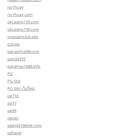
no1huay
no1huay.com
okcasino159.com
okcasino159.com
onesiamclub.site
p2vvip
pananthai99.com
panda555
paramax1688.info
PG
PG Slot
PG Slot เว็บใหม่
pg718
pg77
pg99
pgceo
pggold168bet.com
pgheng