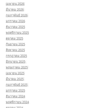
เมษายน 2026
มีนาคม 2026
กุมภาพันธ์ 2026
มกราคม 2026
ธันวาคม 2025
พฤศจิกายน 2025
ตุลาคม 2025
กันยายน 2025
สิงหาคม 2025
กรกฎาคม 2025
มิถุนายน 2025
พฤษภาคม 2025
เมษายน 2025
มีนาคม 2025
กุมภาพันธ์ 2025
มกราคม 2025
ธันวาคม 2024
พฤศจิกายน 2024
ตุลาคม 2024