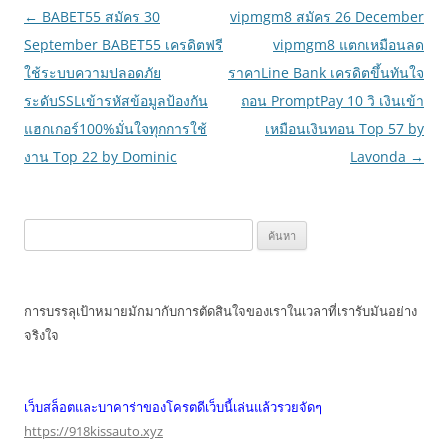
เมนู
←
BABET55 สมัคร 30
vipmgm8 สมัคร 26 December
นำทาง
September BABET55 เครดิตฟรี
vipmgm8 แตกเหมือนลด
เรื่อง
ใช้ระบบความปลอดภัย
ราคาLine Bank เครดิตขึ้นทันใจ
ระดับSSLเข้ารหัสข้อมูลป้องกัน
ถอน PromptPay 10 วิ เงินเข้า
แฮกเกอร์100%มั่นใจทุกการใช้
เหมือนเงินทอน Top 57 by
งาน Top 22 by Dominic
Lavonda
→
ค้นหา
สำหรับ:
การบรรลุเป้าหมายมักมากับการตัดสินใจของเราในเวลาที่เรารับมันอย่าง
จริงใจ
เว็บสล็อตและบาคาร่าของโครตดีเว็บนี้เล่นแล้วรวยจัดๆ
https://918kissauto.xyz