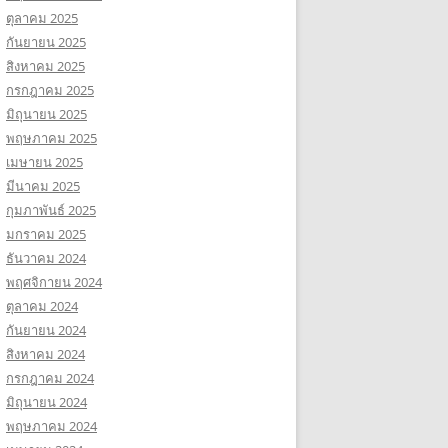
ตุลาคม 2025
กันยายน 2025
สิงหาคม 2025
กรกฎาคม 2025
มิถุนายน 2025
พฤษภาคม 2025
เมษายน 2025
มีนาคม 2025
กุมภาพันธ์ 2025
มกราคม 2025
ธันวาคม 2024
พฤศจิกายน 2024
ตุลาคม 2024
กันยายน 2024
สิงหาคม 2024
กรกฎาคม 2024
มิถุนายน 2024
พฤษภาคม 2024