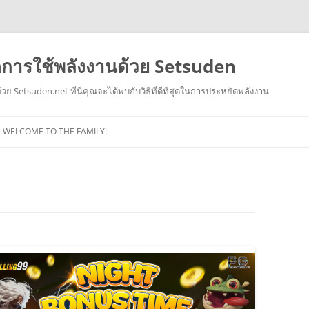
ดการใช้พลังงานด้วย Setsuden
 Setsuden.net ที่นี่คุณจะได้พบกับวิธีที่ดีที่สุดในการประหยัดพลังงาน
ข้าม
ไป
WELCOME TO THE FAMILY!
ยัง
เนื้อหา