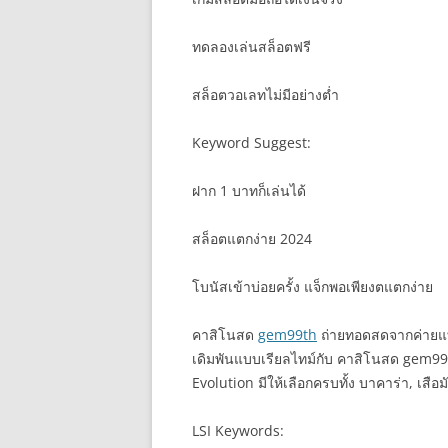
ทดลองเล่นสล็อตฟรี
สล็อตวอเลทไม่มีอย่างต่ำ
Keyword Suggest:
ฝาก 1 บาทก็เล่นได้
สล็อตแตกง่าย 2024
โบนัสเข้าบ่อยครั้ง แจ็กพอเพียงตแตกง่าย
คาสิโนสด
gem99th
ถ่ายทอดสดจากค่ายแ
เดิมพันแบบเรียลไทม์กับ คาสิโนสด gem9
Evolution มีให้เลือกครบทั้ง บาคาร่า, เสือม
LSI Keywords: