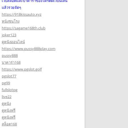
เว็บสล็อตและบาคาร่าของโครตดีเว็บนี้เล่น
แล้วรวยจัดๆ
https://918kissauto.xyz
หนังชนโรง
https://sagame168th.club
joker123
ดูหนังออนไลน์
https://www.pussy888play.com
pussy888
บาคาร่า168
https://www.pgslot.golf
pgslot77
pg99
fullslotpg
live22
ดูหนัง
ดูหนังฟรี
ดูหนังฟรี
สล็อต168