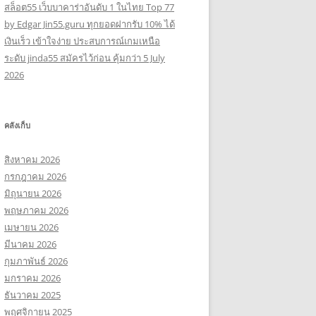
สล็อต55 เว็บบาคาร่าอันดับ 1 ในไทย Top 77
by Edgar Jin55.guru ทุกยอดฝากรับ 10% ได้
เงินเร็ว เข้าใจง่าย ประสบการณ์เกมเหนือ
ระดับ jinda55 สมัครไว้ก่อน คุ้มกว่า 5 July
2026
คลังเก็บ
สิงหาคม 2026
กรกฎาคม 2026
มิถุนายน 2026
พฤษภาคม 2026
เมษายน 2026
มีนาคม 2026
กุมภาพันธ์ 2026
มกราคม 2026
ธันวาคม 2025
พฤศจิกายน 2025