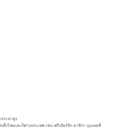
ำประปาสูง
ั้งไทยและก็ต่างประเทศ เช่น พรีเมียร์ลีก ลาลีกา บุนเดสลี