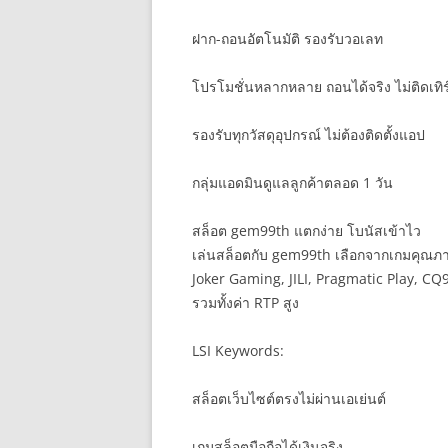
ฝาก-ถอนอัตโนมัติ รองรับวอเลท
โปรโมชั่นหลากหลาย ถอนได้จริง ไม่ติดเทิร
รองรับทุกวัสดุอุปกรณ์ ไม่ต้องติดตั้งแอป
กลุ่มแอดมินดูแลลูกค้าตลอด 1 วัน
สล็อต gem99th แตกง่าย โบนัสเข้าไว
เล่นสล็อตกับ gem99th เลือกจากเกมคุณภาพ
Joker Gaming, JILI, Pragmatic Play, CQ
รวมทั้งค่า RTP สูง
LSI Keywords:
สล็อตเว็บไซต์ตรงไม่ผ่านเอเย่นต์
เกมสล็อตมือถือได้เงินจริง