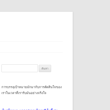
ค้นหา
สำหรับ:
การบรรลุเป้าหมายมักมากับการตัดสินใจของ
เราในเวลาที่เรารับมันอย่างจริงใจ