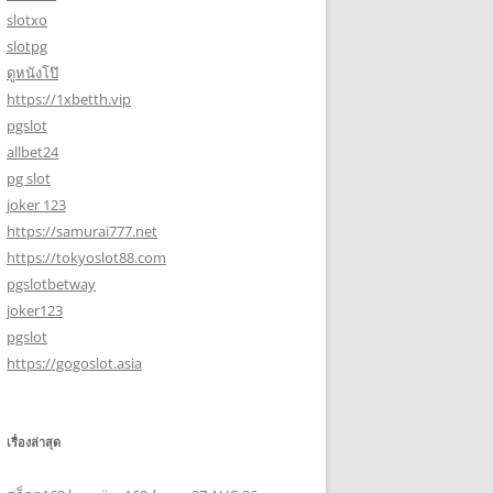
slotxo
slotpg
ดูหนังโป๊
https://1xbetth.vip
pgslot
allbet24
pg slot
joker 123
https://samurai777.net
https://tokyoslot88.com
pgslotbetway
joker123
pgslot
https://gogoslot.asia
เรื่องล่าสุด