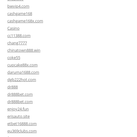
bwvip4.com
cashgame168
cashgame168x.com
Casino
cc11388.com
chang7777
chinatown888.win
coke55
cupcake88x.com
daruma1688.com
dgb222hot.com
dr888
dr888bet.com
dr888bet.com
enjoy24.fun
erisauto.site
etbet16888.com
eu369clubs.com