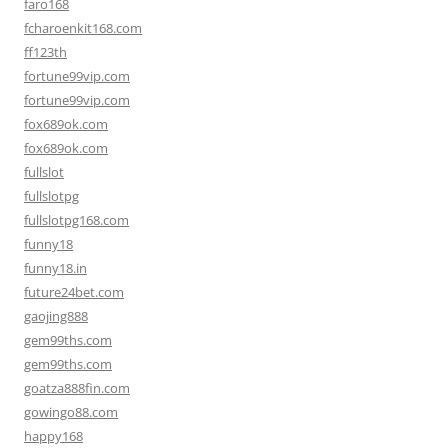
faro168
fcharoenkit168.com
ff123th
fortune99vip.com
fortune99vip.com
fox689ok.com
fox689ok.com
fullslot
fullslotpg
fullslotpg168.com
funny18
funny18.in
future24bet.com
gaojing888
gem99ths.com
gem99ths.com
goatza888fin.com
gowingo88.com
happy168