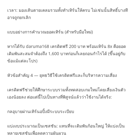
เวลา: มองเส้นตายเคลมรวมทั้งทำเทิร์นให้ครบ ไม่เช่นนั้นสิทธิ์บางที
อาจถูกยกเลิก
แบบอย่างการคำนวณยอดเทิร์น (สำหรับมือใหม่)
หากได้รับ daruma168 เครดิตฟรี 200 บาท พร้อมเทิร์น 8x คือยอด
เดิมพันสะสมจำต้องถึง 1,600 บาทก่อนก็เลยถอนกำไรได้ (ขึ้นอยู่กับ
ข้อแม้แต่ละโปร)
หัวข้อสำคัญ 4 — ยุทธวิธีใช้เครดิตฟรีและก็บริหารความเสี่ยง
เครดิตฟรีช่วยให้ศึกษาระบบรวมทั้งทดสอบเกมใหม่โดยเสี่ยงเงินตัว
เองน้อยลง ต่อแต่นี้ไปเป็นทางที่พิสูจน์แล้วว่าใช้งานได้จริง:
กลอุบายผ่านเทิร์นอปิ้งมีระบบระเบียบ
แบ่งงบประมาณเป็นเซสชัน: แทนที่จะเดิมพันก้อนใหญ่ ให้แบ่งเป็น
หลายเซสชันเพื่อลดความผันผวน