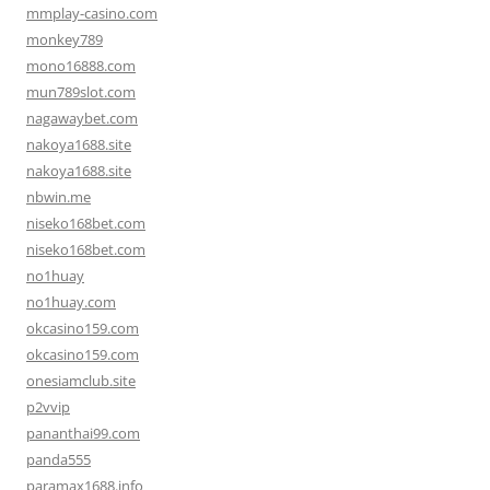
mmplay-casino.com
monkey789
mono16888.com
mun789slot.com
nagawaybet.com
nakoya1688.site
nakoya1688.site
nbwin.me
niseko168bet.com
niseko168bet.com
no1huay
no1huay.com
okcasino159.com
okcasino159.com
onesiamclub.site
p2vvip
pananthai99.com
panda555
paramax1688.info