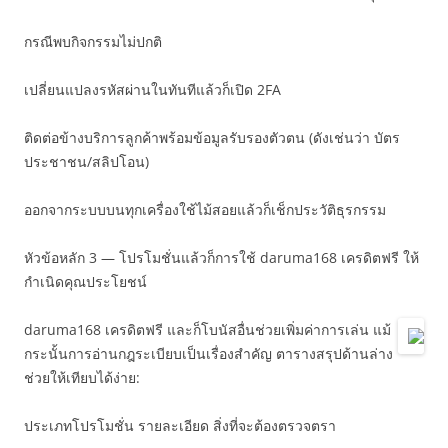
กรณีพบกิจกรรมไม่ปกติ
เปลี่ยนแปลงรหัสผ่านในทันทีแล้วก็เปิด 2FA
ติดต่อข้างบริการลูกค้าพร้อมข้อมูลรับรองตัวตน (ดังเช่นว่า บัตร
ประชาชน/สลิปโอน)
ออกจากระบบบนทุกเครื่องใช้ไม้สอยแล้วก็เช็กประวัติธุรกรรม
หัวข้อหลัก 3 — โปรโมชั่นแล้วก็การใช้ daruma168 เครดิตฟรี ให้
กำเนิดคุณประโยชน์
daruma168 เครดิตฟรี และก็โบนัสอื่นช่วยเพิ่มค่าการเล่น แม้
กระนั้นการอ่านกฎระเบียบเป็นเรื่องสำคัญ ตารางสรุปด้านล่าง
ช่วยให้เทียบได้ง่าย:
ประเภทโปรโมชั่น รายละเอียด สิ่งที่จะต้องตรวจตรา