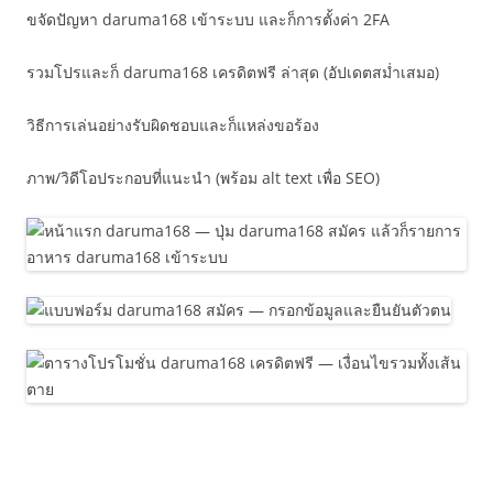
ขจัดปัญหา daruma168 เข้าระบบ และก็การตั้งค่า 2FA
รวมโปรและก็ daruma168 เครดิตฟรี ล่าสุด (อัปเดตสม่ำเสมอ)
วิธีการเล่นอย่างรับผิดชอบและก็แหล่งขอร้อง
ภาพ/วิดีโอประกอบที่แนะนำ (พร้อม alt text เพื่อ SEO)