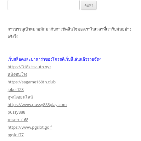
ค้นหา
สำหรับ:
การบรรลุเป้าหมายมักมากับการตัดสินใจของเราในเวลาที่เรารับมันอย่าง
จริงใจ
เว็บสล็อตและบาคาร่าของโครตดีเว็บนี้เล่นแล้วรวยจัดๆ
https://918kissauto.xyz
หนังชนโรง
https://sagame168th.club
joker123
ดูหนังออนไลน์
https://www.pussy888play.com
pussy888
บาคาร่า168
https://www.pgslot.golf
pgslot77