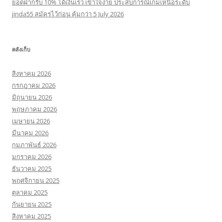
ยอดฝากรับ 10% ได้เงินเร็ว เข้าใจง่าย ประสบการณ์เกมเหนือระดับ
jinda55 สมัครไว้ก่อน คุ้มกว่า 5 July 2026
คลังเก็บ
สิงหาคม 2026
กรกฎาคม 2026
มิถุนายน 2026
พฤษภาคม 2026
เมษายน 2026
มีนาคม 2026
กุมภาพันธ์ 2026
มกราคม 2026
ธันวาคม 2025
พฤศจิกายน 2025
ตุลาคม 2025
กันยายน 2025
สิงหาคม 2025