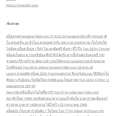
https://gogoslot.asia
เรื่องล่าสุด
สล็อต168 hengjing168d.com 27 AUG 26 hengjing168 บริการเกมคาสิ
โน ครบครัน 24 ชั่วโมง ทุกยอดฝากรับ 500 บาท เกมคุรภาพ เว็บโปร่งใส
ไลฟ์สด สล็อต ยิงปลา กีฬา ไพ่ เครดิตฟรี คุ้มค่า ที่ไว้ใจ Top 28 by Connie
สล็อตเว็บตรง ความพรีเมียมที่เข้าถึงได้จริง ฝากนี้เกินคุ้มรับทุนฟรี 100
จ่ายตรง กี่ล้านก็จ่าย คัดมาแล้ว เล่นได้ทุกเกม tangtem168 ห้ามพลาด
โปรดีรออยู่ Top 69 by Zelma tangtem168e.com 24 AUG 26
casino jinda888 สล็อต 2026 รวมเกมแตกง่าย ฟีเจอร์เด่น และวิธีเลือกเว็บ
ที่เหมาะกับผู้เล่น เว็บเปิดใหม่ Jin888.asia ใหม่ล่าสุด Top 24 by Cortez 12
webแตกง่าย SEP 69
Sexy168 คู่มือเลือกเว็บไพ่ที่ควรรู้ Top 91 by Lelia Sexy168c.com
สมาชิกใหม่ 100% รองรับทุกธนาคาร ถอนเร็วทันใจ บาคาร่าสด ดีลเลอร์
สาวสวย บาคาร่า สมัครง่าย ได้โปรไว 25 กรกฎาคม 2569
สล็อต55 เว็บบาคาร่าอันดับ 1 ในไทย Top 77 by Edgar Jin55.guru ทุก