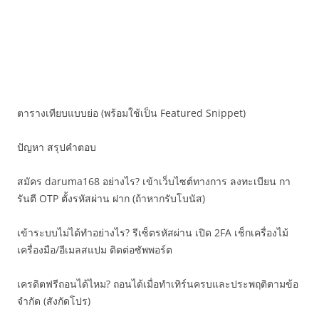
ตารางเทียบแบบย่อ (พร้อมใช้เป็น Featured Snippet)
ปัญหา สรุปคำตอบ
สมัคร daruma168 อย่างไร? เข้าเว็บไซต์ทางการ ลงทะเบียน กา
รันตี OTP ตั้งรหัสผ่าน ฝาก (ถ้าหากรับโบนัส)
เข้าระบบไม่ได้ทำอย่างไร? รีเซ็ตรหัสผ่าน เปิด 2FA เช็กเครื่องไม้
เครื่องมือ/อีเมลสแปม ติดต่อซัพพอร์ต
เครดิตฟรีถอนได้ไหม? ถอนได้เมื่อทำเทิร์นครบและประพฤติตามข้อ
จำกัด (สังกัดโปร)