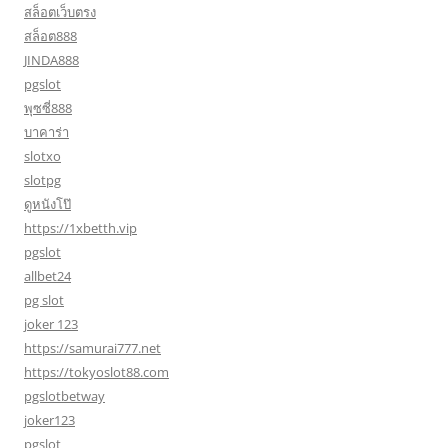
สล็อตเว็บตรง
สล็อต888
JINDA888
pgslot
พุซซี่888
บาคาร่า
slotxo
slotpg
ดูหนังโป๊
https://1xbetth.vip
pgslot
allbet24
pg slot
joker 123
https://samurai777.net
https://tokyoslot88.com
pgslotbetway
joker123
pgslot