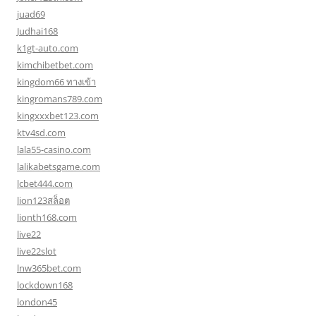
juad69
Judhai168
k1gt-auto.com
kimchibetbet.com
kingdom66 ทางเข้า
kingromans789.com
kingxxxbet123.com
ktv4sd.com
lala55-casino.com
lalikabetsgame.com
lcbet444.com
lion123สล็อต
lionth168.com
live22
live22slot
lnw365bet.com
lockdown168
london45