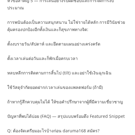
หัวข้อสำคัญ 5 — การเล่นอย่างรับผิดชอบและการจัดการงบ
ประมาณ
การพนันต้องเป็นความสนุกสนาน ไม่ใช่รายได้หลัก การมีวินัยช่วย
คุ้มครองปกป้องอีกทั้งเงินและก็สุขภาพทางจิต:
ตั้งงบรายวัน/สัปดาห์ และยึดตามแผนอย่างเคร่งครัด
ตั้งเวลาเล่นต่อวันและก็พักเมื่อครบเวลา
หลบหลีกการติดตามการสิ้นไป (tilt) และอย่าใช้เงินฉุกเฉิน
ใช้วัสดุจำกัดยอดฝาก/เวลาเล่นของแพลตฟอร์ม (ถ้ามี)
ถ้าหากรู้สึกควบคุมไม่ได้ ให้ขอคำปรึกษาจากผู้ที่มีความเชี่ยวชาญ
ปัญหาที่พบได้บ่อย (FAQ) — สรุปแบบพร้อมดึง Featured Snippet
Q: ต้องจัดเตรียมอะไรบ้างก่อน daruma168 สมัคร?