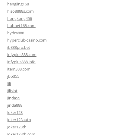
hengjing168
hiso8888s.com
hongkong456
hubbet168.com
hydra888
hyperclub-casino.com
ib888pro.bet
infyplus888.com
infyplus888.info
item388.com
jbo355
Jili
Jilislot
jinda55
jinda888
Joker123
joker123auto
Joker123th
Joker123th.com