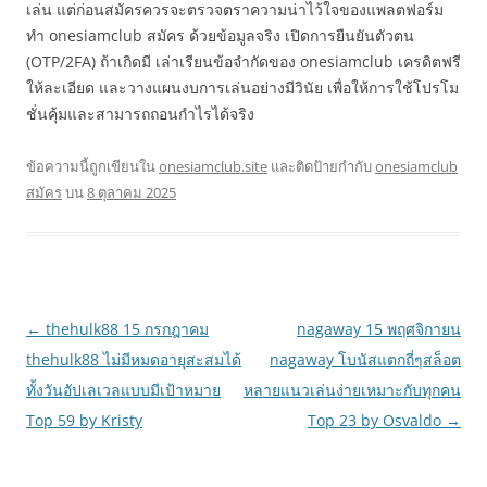
เล่น แต่ก่อนสมัครควรจะตรวจตราความน่าไว้ใจของแพลตฟอร์ม
ทำ onesiamclub สมัคร ด้วยข้อมูลจริง เปิดการยืนยันตัวตน
(OTP/2FA) ถ้าเกิดมี เล่าเรียนข้อจำกัดของ onesiamclub เครดิตฟรี
ให้ละเอียด และวางแผนงบการเล่นอย่างมีวินัย เพื่อให้การใช้โปรโม
ชั่นคุ้มและสามารถถอนกำไรได้จริง
ข้อความนี้ถูกเขียนใน
onesiamclub.site
และติดป้ายกำกับ
onesiamclub
สมัคร
บน
8 ตุลาคม 2025
เมนู
←
thehulk88 15 กรกฎาคม
nagaway 15 พฤศจิกายน
นำทาง
thehulk88 ไม่มีหมดอายุสะสมได้
nagaway โบนัสแตกถี่ๆสล็อต
เรื่อง
ทั้งวันอัปเลเวลแบบมีเป้าหมาย
หลายแนวเล่นง่ายเหมาะกับทุกคน
Top 59 by Kristy
Top 23 by Osvaldo
→