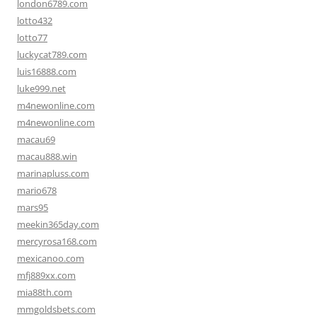
london6789.com
lotto432
lotto77
luckycat789.com
luis16888.com
luke999.net
m4newonline.com
m4newonline.com
macau69
macau888.win
marinapluss.com
mario678
mars95
meekin365day.com
mercyrosa168.com
mexicanoo.com
mfj889xx.com
mia88th.com
mmgoldsbets.com