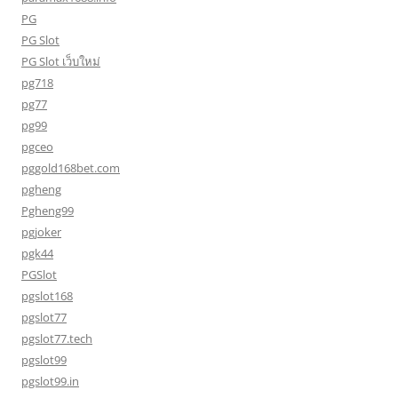
PG
PG Slot
PG Slot เว็บใหม่
pg718
pg77
pg99
pgceo
pggold168bet.com
pgheng
Pgheng99
pgjoker
pgk44
PGSlot
pgslot168
pgslot77
pgslot77.tech
pgslot99
pgslot99.in