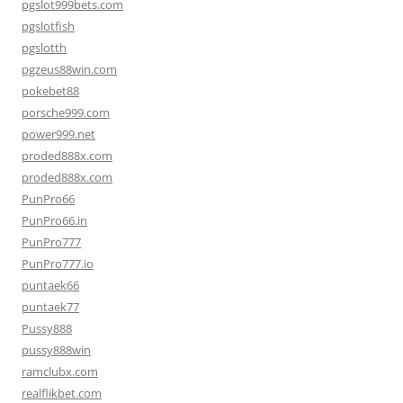
pgslot999bets.com
pgslotfish
pgslotth
pgzeus88win.com
pokebet88
porsche999.com
power999.net
proded888x.com
proded888x.com
PunPro66
PunPro66.in
PunPro777
PunPro777.io
puntaek66
puntaek77
Pussy888
pussy888win
ramclubx.com
realflikbet.com