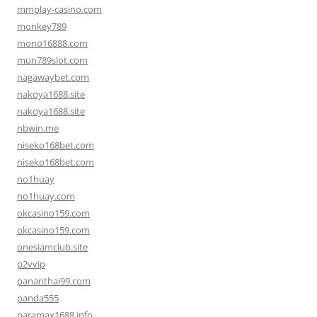
mmplay-casino.com
monkey789
mono16888.com
mun789slot.com
nagawaybet.com
nakoya1688.site
nakoya1688.site
nbwin.me
niseko168bet.com
niseko168bet.com
no1huay
no1huay.com
okcasino159.com
okcasino159.com
onesiamclub.site
p2vvip
pananthai99.com
panda555
paramax1688.info