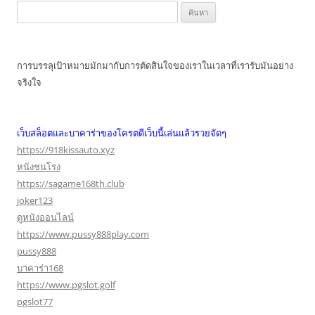
ค้นหา
สำหรับ:
การบรรลุเป้าหมายมักมากับการตัดสินใจของเราในเวลาที่เรารับมันอย่าง
จริงใจ
เว็บสล็อตและบาคาร่าของโครตดีเว็บนี้เล่นแล้วรวยจัดๆ
https://918kissauto.xyz
หนังชนโรง
https://sagame168th.club
joker123
ดูหนังออนไลน์
https://www.pussy888play.com
pussy888
บาคาร่า168
https://www.pgslot.golf
pgslot77