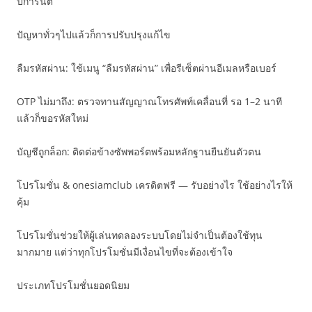
ปการันตี
ปัญหาทั่วๆไปแล้วก็การปรับปรุงแก้ไข
ลืมรหัสผ่าน: ใช้เมนู “ลืมรหัสผ่าน” เพื่อรีเซ็ตผ่านอีเมลหรือเบอร์
OTP ไม่มาถึง: ตรวจทานสัญญาณโทรศัพท์เคลื่อนที่ รอ 1–2 นาที
แล้วก็ขอรหัสใหม่
บัญชีถูกล็อก: ติดต่อข้างซัพพอร์ตพร้อมหลักฐานยืนยันตัวตน
โปรโมชั่น & onesiamclub เครดิตฟรี — รับอย่างไร ใช้อย่างไรให้
คุ้ม
โปรโมชั่นช่วยให้ผู้เล่นทดลองระบบโดยไม่จำเป็นต้องใช้ทุน
มากมาย แต่ว่าทุกโปรโมชั่นมีเงื่อนไขที่จะต้องเข้าใจ
ประเภทโปรโมชั่นยอดนิยม