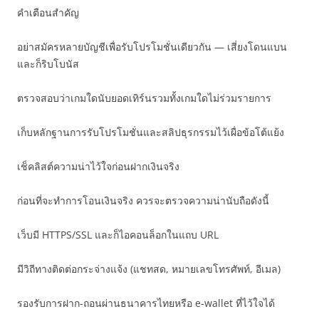
คำเตือนสำคัญ
อย่าสมัครหลายบัญชีเพื่อรับโปรโมชั่นเดียวกัน — เสี่ยงโดนแบน
และก็ริบโบนัส
ตรวจสอบว่าเกมใดนับยอดเทิร์นรวมทั้งเกมใดไม่ร่วมรายการ
เก็บหลักฐานการรับโปรโมชั่นและสลิปธุรกรรมไว้เผื่อข้อโต้แย้ง
เช็คลิสต์ความน่าไว้ใจก่อนฝากเงินจริง
ก่อนที่จะทำการโอนเงินจริง ควรจะตรวจความน่านับถือดังนี้
เว็บมี HTTPS/SSL และก็ไอคอนล็อกในแถบ URL
มีวิถีทางติดต่อกระจ่างแจ้ง (แชทสด, หมายเลขโทรศัพท์, อีเมล)
รองรับการฝาก-ถอนผ่านธนาคารไทยหรือ e-wallet ที่ไว้ใจได้