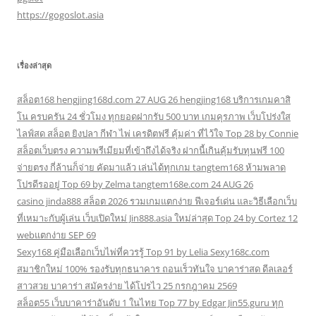
https://gogoslot.asia
เรื่องล่าสุด
สล็อต168 hengjing168d.com 27 AUG 26 hengjing168 บริการเกมคาสิ
โน ครบครัน 24 ชั่วโมง ทุกยอดฝากรับ 500 บาท เกมคุรภาพ เว็บโปร่งใส
ไลฟ์สด สล็อต ยิงปลา กีฬา ไพ่ เครดิตฟรี คุ้มค่า ที่ไว้ใจ Top 28 by Connie
สล็อตเว็บตรง ความพรีเมียมที่เข้าถึงได้จริง ฝากนี้เกินคุ้มรับทุนฟรี 100
จ่ายตรง กี่ล้านก็จ่าย คัดมาแล้ว เล่นได้ทุกเกม tangtem168 ห้ามพลาด
โปรดีรออยู่ Top 69 by Zelma tangtem168e.com 24 AUG 26
casino jinda888 สล็อต 2026 รวมเกมแตกง่าย ฟีเจอร์เด่น และวิธีเลือกเว็บ
ที่เหมาะกับผู้เล่น เว็บเปิดใหม่ Jin888.asia ใหม่ล่าสุด Top 24 by Cortez 12
webแตกง่าย SEP 69
Sexy168 คู่มือเลือกเว็บไพ่ที่ควรรู้ Top 91 by Lelia Sexy168c.com
สมาชิกใหม่ 100% รองรับทุกธนาคาร ถอนเร็วทันใจ บาคาร่าสด ดีลเลอร์
สาวสวย บาคาร่า สมัครง่าย ได้โปรไว 25 กรกฎาคม 2569
สล็อต55 เว็บบาคาร่าอันดับ 1 ในไทย Top 77 by Edgar Jin55.guru ทุก