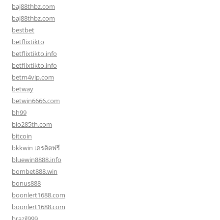
baj88thbz.com
baj88thbz.com
bestbet
betflixtikto
betflixtikto.info
betflixtikto.info
betm4vip.com
betway
betwin6666.com
bh99
bio285th.com
bitcoin
bkkwin เครดิตฟรี
bluewin8888.info
bombet888.win
bonus888
boonlert1688.com
boonlert1688.com
brazil999