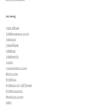
หมวดหมู่
168 สล็อต
1688vegasx.com
168slot
168สล็อต
188bet
188betth
1xbit
1xgameth.com
8lots.me
918Kiss
918kiss ดาวน์โหลด
918kissauto
9kpluss.com
ABA