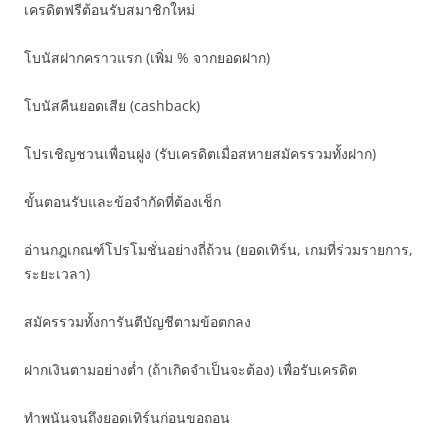
เครดิตฟรีต้อนรับสมาชิกใหม่
โบนัสฝากคราวแรก (เพิ่ม % จากยอดฝาก)
โบนัสคืนยอดเสีย (cashback)
โปรเชิญชวนเพื่อนฝูง (รับเครดิตเมื่อสหายสมัครรวมทั้งฝาก)
ขั้นตอนรับและข้อจำกัดที่ต้องเช็ก
อ่านกฎเกณฑ์โปรโมชั่นอย่างถี่ถ้วน (ยอดเทิร์น, เกมที่ร่วมรายการ,
ระยะเวลา)
สมัครรวมทั้งการันตีบัญชีตามข้อตกลง
ฝากเงินตามอย่างต่ำ (ถ้าเกิดจำเป็นจะต้อง) เพื่อรับเครดิต
ทำพนันจนถึงยอดเทิร์นก่อนขอถอน