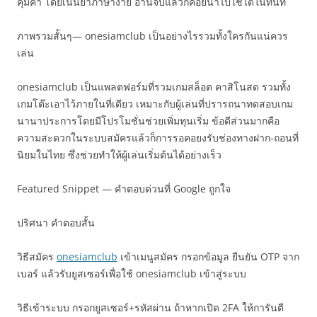
คุ้มค่า โดยเน้นย้ำภาษาง่าย อ่านจบแล้วก็ค่อยนำไปใช้ได้ในทันที
ภาพรวมสั้นๆ— onesiamclub เป็นอย่างไรรวมทั้งใครกันแน่ควร
เล่น
onesiamclub เป็นแพลตฟอร์มที่รวมเกมสล็อต คาสิโนสด รวมทั้ง
เกมโต๊ะเอาไว้ภายในที่เดียว เหมาะกับผู้เล่นที่ปรารถนาทดสอบเกม
นานาประการโดยมีโปรโมชั่นช่วยเพิ่มทุนเริ่ม ข้อดีส่วนมากคือ
ความสะดวกในระบบสมัครแล้วก็การรอคอยงรับช่องทางฝาก-ถอนที่
นิยมในไทย ซึ่งช่วยทำให้ผู้เล่นเริ่มต้นได้อย่างเร็ว
Featured Snippet — คำตอบด่วนที่ Google ถูกใจ
ปริศนา คำตอบสั้น
วิธีสมัคร
onesiamclub
เข้าเมนูสมัคร กรอกข้อมูล ยืนยัน OTP จาก
เบอร์ แล้วรับยูสเซอร์เพื่อใช้ onesiamclub เข้าสู่ระบบ
วิธีเข้าระบบ กรอกยูสเซอร์+รหัสผ่าน ถ้าหากเปิด 2FA ให้การันตี