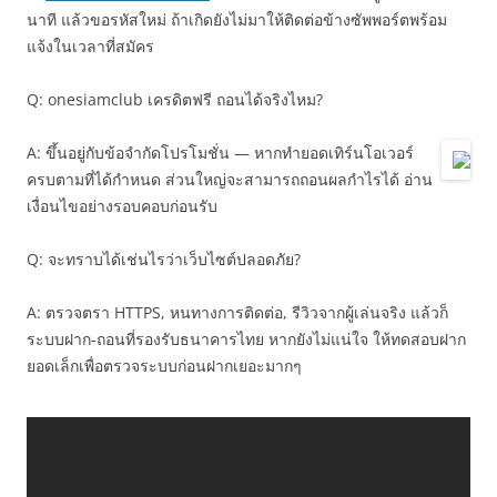
นาที แล้วขอรหัสใหม่ ถ้าเกิดยังไม่มาให้ติดต่อข้างซัพพอร์ตพร้อม
แจ้งในเวลาที่สมัคร
Q: onesiamclub เครดิตฟรี ถอนได้จริงไหม?
A: ขึ้นอยู่กับข้อจำกัดโปรโมชั่น — หากทำยอดเทิร์นโอเวอร์
ครบตามที่ได้กำหนด ส่วนใหญ่จะสามารถถอนผลกำไรได้ อ่าน
เงื่อนไขอย่างรอบคอบก่อนรับ
Q: จะทราบได้เช่นไรว่าเว็บไซต์ปลอดภัย?
A: ตรวจตรา HTTPS, หนทางการติดต่อ, รีวิวจากผู้เล่นจริง แล้วก็
ระบบฝาก-ถอนที่รองรับธนาคารไทย หากยังไม่แน่ใจ ให้ทดสอบฝาก
ยอดเล็กเพื่อตรวจระบบก่อนฝากเยอะมากๆ