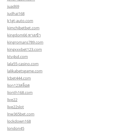
juad69
Judhai168
k1gt-auto.com
kimchibetbet.com
kingdom66 ทางเข้า
kingromans789.com
kingxxxbet123.com
ktv4sd.com
lala55-casino.com
lalikabetsgame.com
lcbet444.com
lion123สล็อต
lionth168.com
live22
live22slot
lnw365bet.com
lockdown168
london45