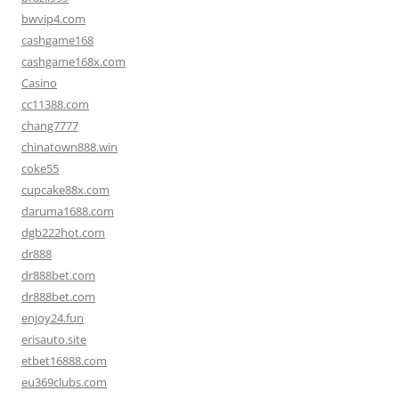
bwvip4.com
cashgame168
cashgame168x.com
Casino
cc11388.com
chang7777
chinatown888.win
coke55
cupcake88x.com
daruma1688.com
dgb222hot.com
dr888
dr888bet.com
dr888bet.com
enjoy24.fun
erisauto.site
etbet16888.com
eu369clubs.com