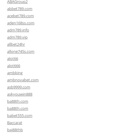
ABAGroup2
abbet789.com
acebet789.com
aden168ss.com
adm789.info
adm789.vip
allbet24hr
allone745s.com
alot66
alot666
ambking
ambnovabet.com
asb9999.com
askyouwin888
ba88th.com
ba88th.com
babet555.com
Baccarat
baj88thb