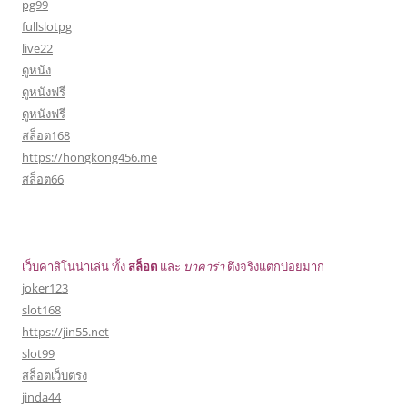
pg99
fullslotpg
live22
ดูหนัง
ดูหนังฟรี
ดูหนังฟรี
สล็อต168
https://hongkong456.me
สล็อต66
เว็บคาสิโนน่าเล่น ทั้ง
สล็อต
และ
บาคาร่า
ตึงจริงแตกบ่อยมาก
joker123
slot168
https://jin55.net
slot99
สล็อตเว็บตรง
jinda44