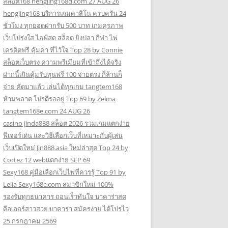
สล็อต168 hengjing168d.com 27 AUG 26
hengjing168 บริการเกมคาสิโน ครบครัน 24
ชั่วโมง ทุกยอดฝากรับ 500 บาท เกมคุรภาพ
เว็บโปร่งใส ไลฟ์สด สล็อต ยิงปลา กีฬา ไพ่
เครดิตฟรี คุ้มค่า ที่ไว้ใจ Top 28 by Connie
สล็อตเว็บตรง ความพรีเมียมที่เข้าถึงได้จริง
ฝากนี้เกินคุ้มรับทุนฟรี 100 จ่ายตรง กี่ล้านก็
จ่าย คัดมาแล้ว เล่นได้ทุกเกม tangtem168
ห้ามพลาด โปรดีรออยู่ Top 69 by Zelma
tangtem168e.com 24 AUG 26
casino jinda888 สล็อต 2026 รวมเกมแตกง่าย
ฟีเจอร์เด่น และวิธีเลือกเว็บที่เหมาะกับผู้เล่น
เว็บเปิดใหม่ Jin888.asia ใหม่ล่าสุด Top 24 by
Cortez 12 webแตกง่าย SEP 69
Sexy168 คู่มือเลือกเว็บไพ่ที่ควรรู้ Top 91 by
Lelia Sexy168c.com สมาชิกใหม่ 100%
รองรับทุกธนาคาร ถอนเร็วทันใจ บาคาร่าสด
ดีลเลอร์สาวสวย บาคาร่า สมัครง่าย ได้โปรไว
25 กรกฎาคม 2569