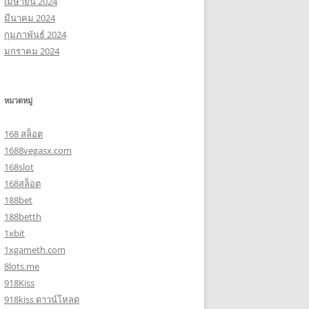
เมษายน 2024
มีนาคม 2024
กุมภาพันธ์ 2024
มกราคม 2024
หมวดหมู่
168 สล็อต
1688vegasx.com
168slot
168สล็อต
188bet
188betth
1xbit
1xgameth.com
8lots.me
918Kiss
918kiss ดาวน์โหลด