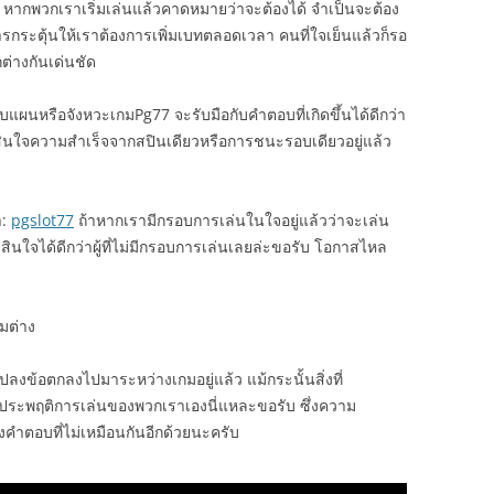
 หากพวกเราเริ่มเล่นแล้วคาดหมายว่าจะต้องได้ จำเป็นจะต้อง
รกระตุ้นให้เราต้องการเพิ่มเบทตลอดเวลา คนที่ใจเย็นแล้วก็รอ
ต่างกันเด่นชัด
สกับแผนหรือจังหวะเกมPg77 จะรับมือกับคำตอบที่เกิดขึ้นได้ดีกว่า
ัดสินใจความสำเร็จจากสปินเดียวหรือการชนะรอบเดียวอยู่แล้ว
า:
pgslot77
ถ้าหากเรามีกรอบการเล่นในใจอยู่แล้วว่าจะเล่น
ินใจได้ดีกว่าผู้ที่ไม่มีกรอบการเล่นเลยล่ะขอรับ โอกาสไหล
มต่าง
ลงข้อตกลงไปมาระหว่างเกมอยู่แล้ว แม้กระนั้นสิ่งที่
มประพฤติการเล่นของพวกเราเองนี่แหละขอรับ ซึ่งความ
างคำตอบที่ไม่เหมือนกันอีกด้วยนะครับ