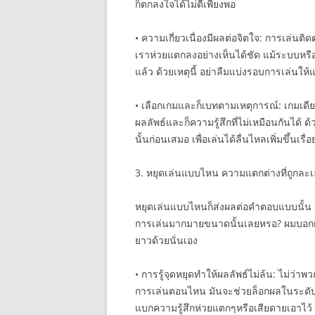
ก็ตกลงใจได้ไม่ดีเพียงพอ
• ความเกี่ยวเนื่องมีผลต่อจิตใจ: การเล่น
เราห่วยแตกลงอย่างเห็นได้ชัด แม้ระบบหรือ
แล้ว ด้วยเหตุนี้ อย่าลืมแบ่งรอบการเล่นให้
• เลือกเกมและก็เบทตามเหตุการณ์: เกมเดียว
ผลลัพธ์และก็ความรู้สึกที่ไม่เหมือนกันได้ 
นั้นก่อนเสมอ เพื่อเล่นได้ลื่นไหลเพิ่มขึ้นเ
3. หยุดเล่นแบบไหน ความแตกต่างที่ถูกละเ
หยุดเล่นแบบไหนก็ส่งผลต่อคำตอบแบบนั้น ค
การเล่นมากมายขนาดนั้นเลยหรอ? ผมบอกเล
ยาวด้วยนั่นเอง
• การรู้จุดหยุดทำให้ผลลัพธ์ไม่ล้น: ไม่ว่
การเล่นตอนไหน มันจะช่วยล็อกผลในระดับที
แบกความรู้สึกห่วยแตกๆหรือเสียดายเอาไว้