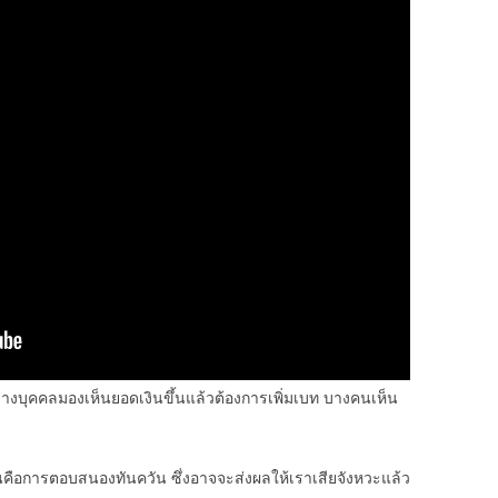
างบุคคลมองเห็นยอดเงินขึ้นแล้วต้องการเพิ่มเบท บางคนเห็น
มันคือการตอบสนองทันควัน ซึ่งอาจจะส่งผลให้เราเสียจังหวะแล้ว