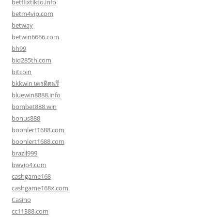
betflixtikto.info
betm4vip.com
betway
betwin6666.com
bh99
bio285th.com
bitcoin
bkkwin เครดิตฟรี
bluewin8888.info
bombet888.win
bonus888
boonlert1688.com
boonlert1688.com
brazil999
bwvip4.com
cashgame168
cashgame168x.com
Casino
cc11388.com