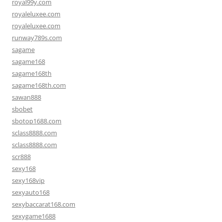
royal99y.com
royaleluxee.com
royaleluxee.com
runway789s.com
sagame
sagame168
sagame168th
sagame168th.com
sawan888
sbobet
sbotop1688.com
sclass8888.com
sclass8888.com
scr888
sexy168
sexy168vip
sexyauto168
sexybaccarat168.com
sexygame1688