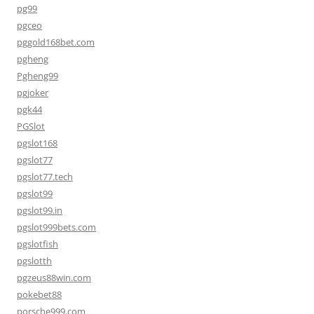
pg99
pgceo
pggold168bet.com
pgheng
Pgheng99
pgjoker
pgk44
PGSlot
pgslot168
pgslot77
pgslot77.tech
pgslot99
pgslot99.in
pgslot999bets.com
pgslotfish
pgslotth
pgzeus88win.com
pokebet88
porsche999.com