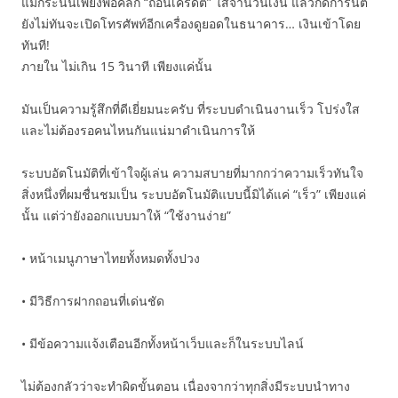
แม้กระนั้นเพียงพอคลิก “ถอนเครดิต” ใส่จำนวนเงิน แล้วกดการันตี
ยังไม่ทันจะเปิดโทรศัพท์อีกเครื่องดูยอดในธนาคาร… เงินเข้าโดย
ทันที!
ภายใน ไม่เกิน 15 วินาที เพียงแค่นั้น
มันเป็นความรู้สึกที่ดีเยี่ยมนะครับ ที่ระบบดำเนินงานเร็ว โปร่งใส
และไม่ต้องรอคนไหนกันแน่มาดำเนินการให้
ระบบอัตโนมัติที่เข้าใจผู้เล่น ความสบายที่มากกว่าความเร็วทันใจ
สิ่งหนึ่งที่ผมชื่นชมเป็น ระบบอัตโนมัติแบบนี้มิได้แค่ “เร็ว” เพียงแค่
นั้น แต่ว่ายังออกแบบมาให้ “ใช้งานง่าย”
• หน้าเมนูภาษาไทยทั้งหมดทั้งปวง
• มีวิธีการฝากถอนที่เด่นชัด
• มีข้อความแจ้งเตือนอีกทั้งหน้าเว็บและก็ในระบบไลน์
ไม่ต้องกลัวว่าจะทำผิดขั้นตอน เนื่องจากว่าทุกสิ่งมีระบบนำทาง