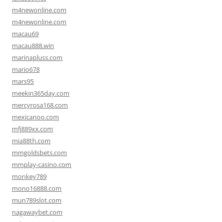
m4newonline.com
m4newonline.com
macau69
macau888.win
marinapluss.com
mario678
mars95
meekin365day.com
mercyrosa168.com
mexicanoo.com
mfj889xx.com
mia88th.com
mmgoldsbets.com
mmplay-casino.com
monkey789
mono16888.com
mun789slot.com
nagawaybet.com