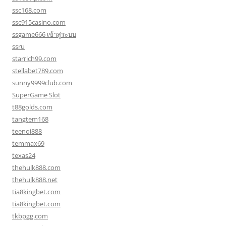
ssc168.com
ssc915casino.com
ssgame666 เข้าสู่ระบบ
ssru
starrich99.com
stellabet789.com
sunny9999club.com
SuperGame Slot
t88golds.com
tangtem168
teenoi888
temmax69
texas24
thehulk888.com
thehulk888.net
tia8kingbet.com
tia8kingbet.com
tkbpgg.com