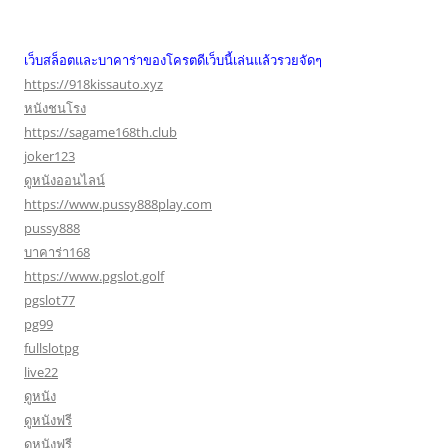
เว็บสล็อตและบาคาร่าของโครตดีเว็บนี้เล่นแล้วรวยจัดๆ
https://918kissauto.xyz
หนังชนโรง
https://sagame168th.club
joker123
ดูหนังออนไลน์
https://www.pussy888play.com
pussy888
บาคาร่า168
https://www.pgslot.golf
pgslot77
pg99
fullslotpg
live22
ดูหนัง
ดูหนังฟรี
ดูหนังฟรี