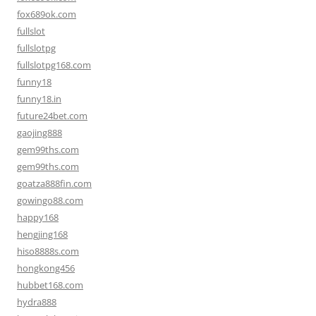
fox689ok.com
fullslot
fullslotpg
fullslotpg168.com
funny18
funny18.in
future24bet.com
gaojing888
gem99ths.com
gem99ths.com
goatza888fin.com
gowingo88.com
happy168
hengjing168
hiso8888s.com
hongkong456
hubbet168.com
hydra888