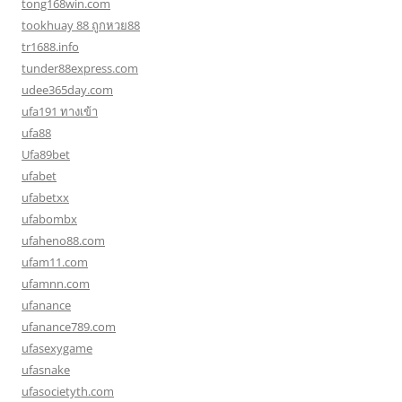
tong168win.com
tookhuay 88 ถูกหวย88
tr1688.info
tunder88express.com
udee365day.com
ufa191 ทางเข้า
ufa88
Ufa89bet
ufabet
ufabetxx
ufabombx
ufaheno88.com
ufam11.com
ufamnn.com
ufanance
ufanance789.com
ufasexygame
ufasnake
ufasocietyth.com