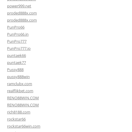
power999.net
proded888x.com
proded888x.com
PunPro66
PunPro66.in
PunPro777
PunPro777.io
puntaek66
puntaek77
Pussy888
pussy888win
ramclubx.com
realflikbet.com
RENO88WIN.COM
RENO88WIN.COM
rich8188.com
rockstar66
rockstar66win.com