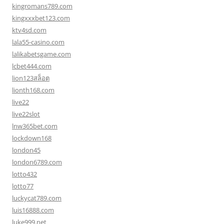
kingromans789.com
kingxxxbet123.com
ktv4sd.com
lala55-casino.com
lalikabetsgame.com
lcbet444.com
lion123สล็อต
lionth168.com
live22
live22slot
lnw365bet.com
lockdown168
london45
london6789.com
lotto432
lotto77
luckycat789.com
luis16888.com
luke999.net