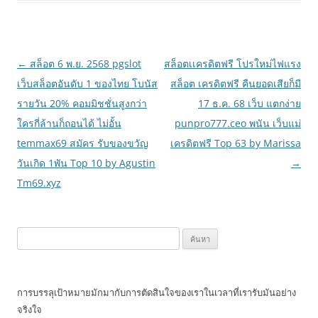
เมนู
←
สล็อต 6 พ.ย. 2568 pgslot
สล็อตเเครดิตฟรี โปรใหม่ไฟแรง
นำทาง
เว็บสล็อตอันดับ 1 ของไทย โบนัส
สล็อต เครดิตฟรี คืนยอดเสียก็มี
เรื่อง
รายวัน 20% คอมมิชชั่นสูงกว่า
17 ธ.ค. 68 เว็บ แตกง่าย
ใครกี่ล้านก็ถอนได้ ไม่อั้น
punpro777.ceo พนัน เว็บแม่
temmax69 สมัคร รับของขวัญ
เครดิตฟรี Top 63 by Marissa
วันเกิด 1พัน Top 10 by Agustin
→
Tm69.xyz
ค้นหา
สำหรับ:
การบรรลุเป้าหมายมักมากับการตัดสินใจของเราในเวลาที่เรารับมันอย่าง
จริงใจ