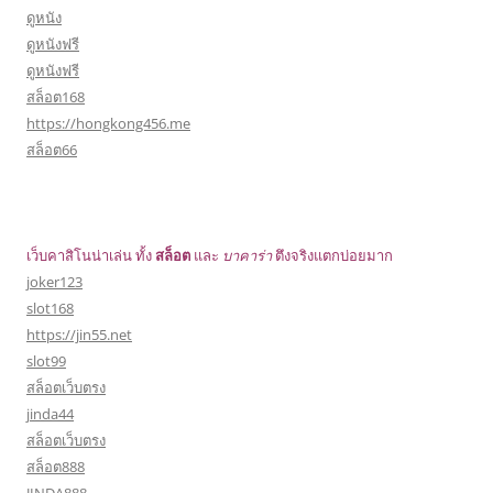
ดูหนัง
ดูหนังฟรี
ดูหนังฟรี
สล็อต168
https://hongkong456.me
สล็อต66
เว็บคาสิโนน่าเล่น ทั้ง
สล็อต
และ
บาคาร่า
ตึงจริงแตกบ่อยมาก
joker123
slot168
https://jin55.net
slot99
สล็อตเว็บตรง
jinda44
สล็อตเว็บตรง
สล็อต888