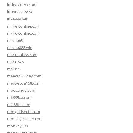
luckycat789.com
luis16888.com
luke999.net
m4newonline.com
m4newonline.com
macau69
macau888.win
marinapluss.com
mario678
mars95
meekin365day.com
mercyrosa168.com
mexicanoo.com
mfj889xx.com
mia88th.com
mmgoldsbets.com
mmplay-casino.com
monkey789