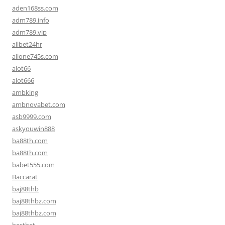
aden168ss.com
adm789.info
adm789.vip
allbet24hr
allone745s.com
alot66
alot666
ambking
ambnovabet.com
asb9999.com
askyouwin888
ba88th.com
ba88th.com
babet555.com
Baccarat
baj88thb
baj88thbz.com
baj88thbz.com