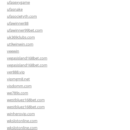
ufasexygame
ufasnake
ufasocietyth.com
ufawinner88
ufawinner99bet.com
uk369clubs.com
ut9winwin.com
veewin
vegasisland168bet.com
vegasisland168bet.com
ver888.vip
vipmgm8.net
visdomm.com
we789s.com
westbluez168bet.com
westbluez168bet.com
winherovip.com
wkslotonline.com
wkslotonline.com