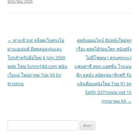
มิถุนายน 2026
เมนู
←
ทางเข้าpg สล็อตเว็บตรงไม่
ดูหนังออนไลน์ อัปหนังใหม่ทุก
นำทาง
ผ่านเอเย่นต์ มีทดลองเล่นและ
เรื่อง ดูสดได้ก่อนใคร หนังฝรั่ง
เรื่อง
โปรสำหรับมือใหม่ 6 July 2569
ไม่มีโฆษณา ครบทุกแนว
web ใหญ่ funny18d.com พนัน
แฟนตาซี ตลก แอคชั่น โรแมน
เว็บแม่ ใหม่ล่าสุด Top 69 by
ติก ดูหนัง สมัครสมาชิกฟรี รับ
Kristina
แจ้งเตือนหนังใหม่ Top 91 by
Edith 037movie.net 15
กรกฎาคม 69
→
ค้นหา
สำหรับ: