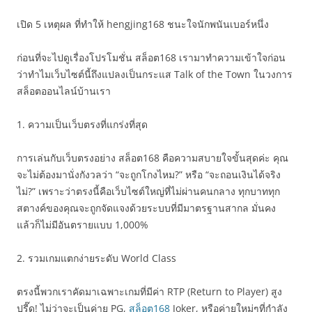
เปิด 5 เหตุผล ที่ทำให้ hengjing168 ชนะใจนักพนันเบอร์หนึ่ง
ก่อนที่จะไปดูเรื่องโปรโมชั่น สล็อต168 เรามาทำความเข้าใจก่อน
ว่าทำไมเว็บไซต์นี้ถึงแปลงเป็นกระแส Talk of the Town ในวงการ
สล็อตออนไลน์บ้านเรา
1. ความเป็นเว็บตรงที่แกร่งที่สุด
การเล่นกับเว็บตรงอย่าง สล็อต168 คือความสบายใจขั้นสุดค่ะ คุณ
จะไม่ต้องมานั่งกังวลว่า “จะถูกโกงไหม?” หรือ “จะถอนเงินได้จริง
ไม่?” เพราะว่าตรงนี้คือเว็บไซต์ใหญ่ที่ไม่ผ่านคนกลาง ทุกบาททุก
สตางค์ของคุณจะถูกจัดแจงด้วยระบบที่มีมาตรฐานสากล มั่นคง
แล้วก็ไม่มีอันตรายแบบ 1,000%
2. รวมเกมแตกง่ายระดับ World Class
ตรงนี้พวกเราคัดมาเฉพาะเกมที่มีค่า RTP (Return to Player) สูง
ปรี๊ด! ไม่ว่าจะเป็นค่าย PG,
สล็อต168
Joker, หรือค่ายใหม่ๆที่กำลัง