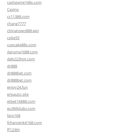
cashgame168x.com
Casino
cc11388.com
chang7777
chinatown888.win
coke55
cupcake88x.com
daruma1688.com
dgb222hot.com
dr888
dr888bet.com
dr888bet.com
enjoy24.fun
erisauto.site
etbet16888.com
eu369clubs.com
faro168
fcharoenkit168.com
ff123th