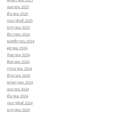
พฤษภาคม 2025
เมษายน 2025
มีนาคม 2025
กุมภาพันธ์ 2025
มกราคม 2025
ธันวาคม 2024
พฤศจิกายน 2024
ตุลาคม 2024
กันยายน 2024
สิงหาคม 2024
กรกฎาคม 2024
มิถุนายน 2024
พฤษภาคม 2024
เมษายน 2024
มีนาคม 2024
กุมภาพันธ์ 2024
มกราคม 2024