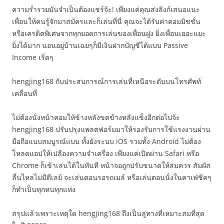
ความร่ำรวยมันจำเป็นต้องแชร์จ้ะ! เพียงแค่คุณส่งลิงก์เสนอแนะ
เพื่อนให้คนรู้จักมาสมัครและก็เล่นที่นี่ คุณจะได้รับค่าคอมมิชชั่น
หรือเครดิตพิเศษจากทุกยอดการเล่นของเพื่อนฝูง ยิ่งเพื่อนเยอะแยะ
ยิ่งได้มาก นอนอยู่บ้านเฉยๆก็มีเงินฝากบัญชีได้แบบ Passive
Income เริ่ดๆ
hengjing168 กับประสบการณ์การเล่นที่เหนือระดับบนโทรศัพท์
เคลื่อนที่
ไม่ต้องนั่งหน้าคอมให้ข้างหลังขดข้างหลังแข็งอีกต่อไปจ้ะ
hengjing168 ปรับปรุงแพลตฟอร์มมาให้รองรับการใช้แรงงานผ่าน
มือถือแบบสมบูรณ์แบบ ทั้งยังระบบ iOS รวมทั้ง Android ไม่ต้อง
โหลดแอปให้เปลืองความจำเครื่อง เพียงแค่เปิดผ่าน Safari หรือ
Chrome ก็เข้าเล่นได้ในทันที หน้าจอถูกปรับขนาดให้สมควร สัมผัส
ลื่นไหลไม่มีดีเลย์ จะเล่นตอนรอรถเมล์ หรือเล่นตอนนั่งในคาเฟ่ชิคๆ
ก็ทำเป็นทุกหนทุกแห่ง
สรุปแล้วเพราะเหตุใด hengjing168 ถึงเป็นลู่ทางที่เหมาะสมที่สุด